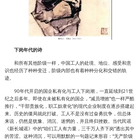
下岗年代的诗
和所有其他阶级一样，中国工人的处境、地位、感受和意
识也经历了种种变迁，阶级内部也有着种种分化和交错的轨
迹。
90年代开启的国企私有化与工人下岗潮，一直延续到21世
纪之后多年。即使在未被私有化的国企，“减员增效”也一样严酷
推行，“干部贵族化，职工奴隶化”的现代企业制度在逐步搭建起
来。历史的僵局就此打破。工人不是没有过奋勇抗争，但总体
来说，仍然是犹豫、消沉、迷惘的，并且终归挫败。当代民谣
《新长城谣》中的“咱们工人有力量，三千万人齐下岗”透出其中
的苦涩。这种消沉，可以用默默的一句题记来形容：“无产阶级