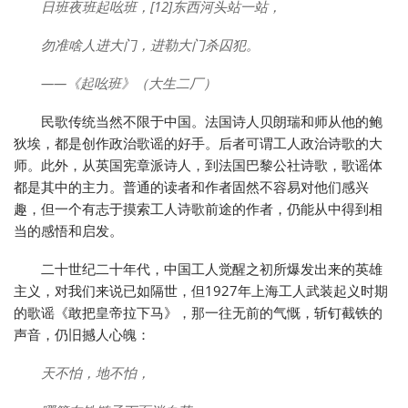
日班夜班起吆班，[12]东西河头站一站，
勿准啥人进大门，进勒大门杀囚犯。
——《起吆班》（大生二厂）
民歌传统当然不限于中国。法国诗人贝朗瑞和师从他的鲍
狄埃，都是创作政治歌谣的好手。后者可谓工人政治诗歌的大
师。此外，从英国宪章派诗人，到法国巴黎公社诗歌，歌谣体
都是其中的主力。普通的读者和作者固然不容易对他们感兴
趣，但一个有志于摸索工人诗歌前途的作者，仍能从中得到相
当的感悟和启发。
二十世纪二十年代，中国工人觉醒之初所爆发出来的英雄
主义，对我们来说已如隔世，但1927年上海工人武装起义时期
的歌谣《敢把皇帝拉下马》，那一往无前的气慨，斩钉截铁的
声音，仍旧撼人心魄：
天不怕，地不怕，