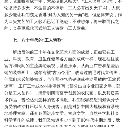
腥，吸血吸着成十年，大家攞佢来祭天”、“工人仍然心咁坚，不
论坚持多少天，不达目的不停步，工人必有出头天”[14]，大概
多少能让我们窥见香港“鲜为人知的另一面”吧。但总体来说，作
为口头文艺的工人歌谣已近于绝迹，不难想像，将来取而代之
的，会是更现代形式的工人诗歌与工人歌曲。
七、八十年代的“工人诗歌”
解放后的前三十年在文化艺术方面的成就，正如它在工
业、科技、教育、卫生保健等各方面的成就一样，现在往往被
官方和民间的主流舆论漠视，甚至抹杀。从商业广告和某些店
铺的装饰画上，偶尔有被“古为今用”、改造过的毛时代宣传画，
但我们未必能够知道，当年那些气势磅礴或生动灵敏的“工农兵
速写”、工厂工地或农村生活速写（部分出自专业画家之手，部
分是工人创作），清新明朗而富于创意的农民画，以及其它美
术作品，曾经达到怎样的艺术高度。我们很容易想到知识分子
所受的政治打压以至人身伤害，但是对新中国大规模和有系统
地整理古籍、译介各国进步文学、古典文学、自然科学和社会
科学著作的成绩，我们又知道多少？到了80年代中期之后，我
们已经很难看到与各国工农斗争有关的文艺作品的新译本了。