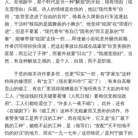
人。在他眼中，那个时代是另一种“解放”的开始，很有理由（或
无需理由）乐观。诗人的情绪是欢快的，他以“现代青年”自
诩，“血管里迸进了自由的音符”，骑着永久牌新自行车追逐姑
娘，干活时“模拟的是圆舞曲的小舞步”。他觉得“祖国”在“滞缓行
进”，但是不要紧，“现代青年”有自己“固有的”而又是新的“节
奏”，能够带领“祖国”走快一些……即使被小齿轮意外砸伤前额，
作者仍写得轻快浪漫，把这起事故比拟成在战壕里“欣赏美丽的
星星，而忘记了子弹”，而窗外就要“日出”了，“我感觉很好”。当
然，有这种解放之感的，是个人，自我，而不是阶级。
于坚的相关诗作要多些，也更“写实”一些，有“罗家生”这样
特殊的修理匠，有“女王”（现在要叫作“厂花”了），有来自高黎
贡山的锻工，有在厂里混得很糟最后下海经商当了大款的年轻
工人（“他说钱好找关键要看懂《人民日报》要相信党相信政
府”。工人们都给震住了，“许多人一夜不眠”）。此外，还有
《在烟囱下》和《锻工房》这种不无粗豪而又质朴的诗作。作
者赞美“锻工是男子汉的工种”，而在现实中，它又是“全厂最下
贱的工种”，被瞧不起的工种，是（领导们）“发配”“天不怕地不
怕的好汉”的地方。而在“一九一七年／这些铁匠／是列宁旗下的