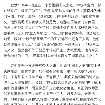
默默“1964年出生在一个贫困的工人家庭。学校毕业后，曾
在钢铁厂、橡胶厂做工”，“他熟悉劳动人民的生活，真切地为他
们写照、抒情、哀悼、歌唱”[20]，痛恨剥削压迫，痛恨资本主
义。他深信毛泽东发动文革就是为了造那些压迫者（官僚层）
的反，但他对工人经历的了解，使他不像许多人那样热衷于吹
嘘毛时代工人的“主人翁地位”、“高工资”和各类保障。他当然也
知道，以前“一般干部甚至厂长的工资都不一定有工人高，他们
就是能够玩弄女工”（如《女浴室爆炸》一诗所写），但这对工
人来说，显然也不等于就是平等或民主。大概因此，他有时又
无奈地认为：“毛主席其实到头来只是建立了国家资本主义。”
诗中某些地方读来有夸大之嫌。比如“中国工人史”事实上从
头到尾是一部抗争史，只不过有起有落，绝不能说成“只有剥
削，没有斗争；只有压迫，没有反抗”。我们只能理解为诗人热
望于工人能够奋起。又如，“终日口念仁者爱人的教师”也不像现
实中的普通教师，而更像是广义的教化者角色。真正的教师固
然不从事物质生产，最终是由产业工人（以及农民）来养活
的，但教师除了承担“思想教化”之外，主要是承担提高学生文化
知识水平的任务，并且其中多数人在多数时候都拿着很低的待