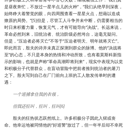
是昼夜奔忙，不放过一星半点儿的火种”，“我们从绝早到深夜，
始终睁大着警觉的眼，向四周围查看一星星火点，想藉以造成
燎原的局势。”[5]但是，尽管工人斗争并未中断，仍需要相当的
时日来积蓄力量，恢复元气，才有可能导向“决战”。长远来说，
革命必然到来，旧统治者、统治阶级必然垮台，这毫无疑问。
但是，“压迫者必将灭亡”不等于“压迫者明天、明年就将灭亡”。
即此而言，殷夫的诗并未真正探测到群众的脉博。他的“决战将
至”的心态，不只是本身的热情和冲动所致，也有着莫斯科新指
示的影响，也就是声称“革命高潮即将到来”，现实中表现为以党
和积极分子代替群众，在盲动冒险中把前者推到统治者的屠刀
之下。殷夫写到自己在厂门前向上班的工人散发传单时的遭
遇：
一个巡捕拿住我的衣领，
但我还狂叫，狂叫，狂叫[6]
殷夫的狂热状态跃然纸上。许多积极分子因此入狱或丧
命。他幸运地被同情他的“好巡警”放过了，但一年半后却不幸死