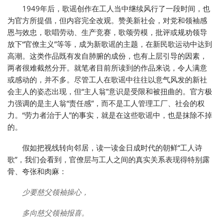
1949年后，歌谣创作在工人当中继续风行了一段时间，也
为官方所提倡，但内容完全改观。赞美新社会，对党和领袖感
恩与效忠，歌唱劳动、生产竞赛，歌颂劳模，批评或规劝领导
放下“官僚主义”等等，成为新歌谣的主题，在新民歌运动中达到
高潮。这类作品既有发自肺腑的成份，也有上层引导的因素，
两者很难截然分开。就笔者目前所读到的作品来说，令人满意
或感动的，并不多。尽管工人在歌谣中往往以意气风发的新社
会主人的姿态出现，但“主人翁”意识是受限和被扭曲的。官方极
力强调的是主人翁“责任感”，而不是工人管理工厂、社会的权
力。“劳力者治于人”的事实，就是在这些歌谣中，也是抹除不掉
的。
假如把视线转向邻居，读一读金日成时代的朝鲜“工人诗
歌”，我们会看到，官僚层与工人之间的真实关系表现得特别露
骨、夸张和肉麻：
少要慈父领袖操心，
多向慈父领袖报喜。