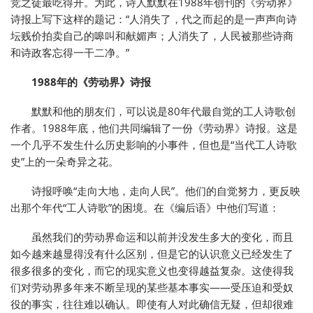
竞之徒最吃得开。为此，诗人默默在1988年创刊的《劳动界》
诗报上写下这样的题记：“人消失了，代之而起的是一声声向诗
坛贱价拍卖自己的嗥叫和献媚声；人消失了，人民被那些诗商
和诗政客忘得一干二净。”
1988年的《劳动界》诗报
默默和他的朋友们，可以说是80年代最自觉的工人诗歌创
作者。1988年底，他们共同编辑了一份《劳动界》诗报。这是
一个几乎不发生什么历史影响的小事件，但也是“当代工人诗歌
史”上的一朵奇异之花。
诗报呼唤“走向大地，走向人民”。他们的自觉努力，更反映
出那个年代“工人诗歌”的困境。在《编后语》中他们写道：
虽然我们的劳动界命运和以前并没发生多大的变化，而且
如今越来越显得没有什么区别，但是它的认识意义已经发生了
很多很多的变化，而它的现实意义也变得越益复杂。这使得我
们对劳动界多年来不断呈现的某些基本事实——受压迫和受奴
役的事实，往往难以确认。即使有人对此确信无疑，但却很难