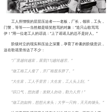
工人所憎恨的层层压迫者——老板，厂长，领班，工头，
门警，等等——当然都是嘻笑怒骂的对象：“造只山歌骂骂
伊！”用一位老工人的话说：“上了谣谣儿的总不是好人。”
阶级对立的现实和压迫之深重，孕育了朴素的阶级意识，
这在歌谣里传达了不少：
“厂里越转越富，屋里[11]越转越苦。”
“做工格工人瘦了，开厂格股东胖了。”
“大生富，工人手里苦；大生发，工人头上刮。”
“叹口气，想勿通：发财人勿动，勤力人穷！”
“做工勿如狗，想想火来头；大亨一只狗，天天肉馒头。”