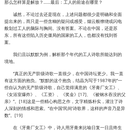
那么怎样算是解放？……最后：工人的前途在哪里？
诚然，不论过去还是现在，上述问题都很少是明确和全面
提出来的，而只是一些含糊的疑问或感受，烟云般缭绕或闪电
般划过工人的脑际与胸间。没有答案。不论在中国，还是苏
东，所有这些陷入历史僵局的国家的工人，也都没有找到答
案。
我们且以默默为例，解析那个年代的工人诗歌所能达到的
境地。
“真正的无产阶级诗歌一直很少，在中国诗坛更少。我一直
有这方面的抱负。”默默的这个抱负，结晶为写于1987年的“一
些自认为的无产阶级诗歌，自己觉得满意的《牙膏厂女工》、
《女浴室爆炸》、《工资》、《奖金》[17]、《被钢水吞没的父
亲》”。[18]这是一些精心构思之作，文字精炼朴实，灌注了诗
人深刻的情感和思索。“在中国‘民间’诗歌界，这样的声音乃是异
数”。[19]
在《牙膏厂女工》中，诗人用牙膏来比喻日复一日且终生