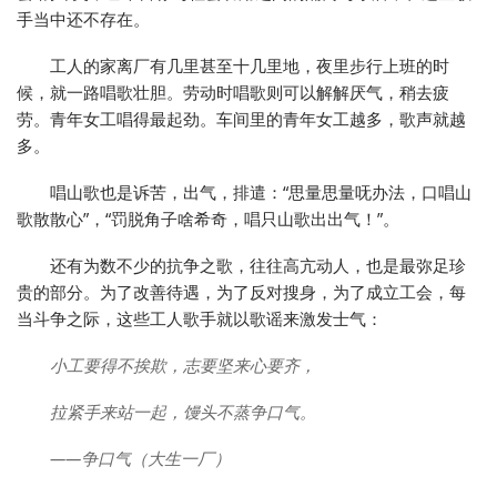
手当中还不存在。
工人的家离厂有几里甚至十几里地，夜里步行上班的时
候，就一路唱歌壮胆。劳动时唱歌则可以解解厌气，稍去疲
劳。青年女工唱得最起劲。车间里的青年女工越多，歌声就越
多。
唱山歌也是诉苦，出气，排遣：“思量思量呒办法，口唱山
歌散散心”，“罚脱角子啥希奇，唱只山歌出出气！”。
还有为数不少的抗争之歌，往往高亢动人，也是最弥足珍
贵的部分。为了改善待遇，为了反对搜身，为了成立工会，每
当斗争之际，这些工人歌手就以歌谣来激发士气：
小工要得不挨欺，志要坚来心要齐，
拉紧手来站一起，馒头不蒸争口气。
——争口气（大生一厂）