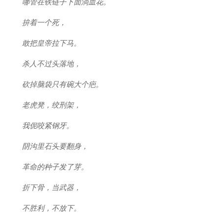
哪管在铁链子下面淌血花。
拚着一个死，
敢把皇帝拉下马。
杀人不过头落地，
砍掉脑袋只有碗大个疤。
老虎凳，绞刑架，
我伲咬紧钢牙。
阴沟里石头要翻身，
革命的种子发了芽。
折下骨，当武器，
不胜利，不放下。