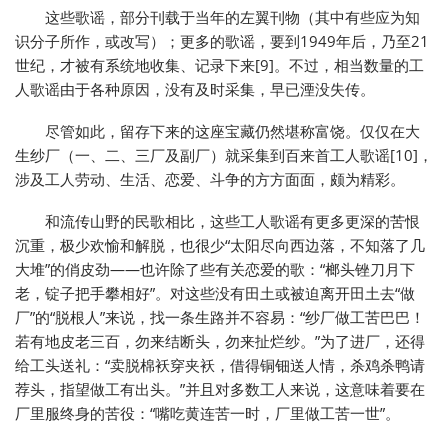
这些歌谣，部分刊载于当年的左翼刊物（其中有些应为知
识分子所作，或改写）；更多的歌谣，要到1949年后，乃至21
世纪，才被有系统地收集、记录下来[9]。不过，相当数量的工
人歌谣由于各种原因，没有及时采集，早已湮没失传。
尽管如此，留存下来的这座宝藏仍然堪称富饶。仅仅在大
生纱厂（一、二、三厂及副厂）就采集到百来首工人歌谣[10]，
涉及工人劳动、生活、恋爱、斗争的方方面面，颇为精彩。
和流传山野的民歌相比，这些工人歌谣有更多更深的苦恨
沉重，极少欢愉和解脱，也很少“太阳尽向西边落，不知落了几
大堆”的俏皮劲——也许除了些有关恋爱的歌：“榔头锉刀月下
老，锭子把手攀相好”。对这些没有田土或被迫离开田土去“做
厂”的“脱根人”来说，找一条生路并不容易：“纱厂做工苦巴巴！
若有地皮老三百，勿来结断头，勿来扯烂纱。”为了进厂，还得
给工头送礼：“卖脱棉袄穿夹袄，借得铜钿送人情，杀鸡杀鸭请
荐头，指望做工有出头。”并且对多数工人来说，这意味着要在
厂里服终身的苦役：“嘴吃黄连苦一时，厂里做工苦一世”。