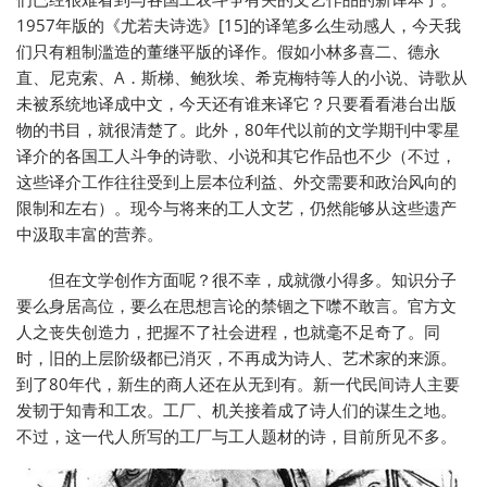
1957年版的《尤若夫诗选》[15]的译笔多么生动感人，今天我
们只有粗制滥造的董继平版的译作。假如小林多喜二、德永
直、尼克索、A．斯梯、鲍狄埃、希克梅特等人的小说、诗歌从
未被系统地译成中文，今天还有谁来译它？只要看看港台出版
物的书目，就很清楚了。此外，80年代以前的文学期刊中零星
译介的各国工人斗争的诗歌、小说和其它作品也不少（不过，
这些译介工作往往受到上层本位利益、外交需要和政治风向的
限制和左右）。现今与将来的工人文艺，仍然能够从这些遗产
中汲取丰富的营养。
但在文学创作方面呢？很不幸，成就微小得多。知识分子
要么身居高位，要么在思想言论的禁锢之下噤不敢言。官方文
人之丧失创造力，把握不了社会进程，也就毫不足奇了。同
时，旧的上层阶级都已消灭，不再成为诗人、艺术家的来源。
到了80年代，新生的商人还在从无到有。新一代民间诗人主要
发韧于知青和工农。工厂、机关接着成了诗人们的谋生之地。
不过，这一代人所写的工厂与工人题材的诗，目前所见不多。