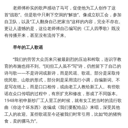
老师傅朴实的歌声感动了马可，促使他为工人创作了这
首“战歌”。但是歌中只剩下空洞的“解放”。像成立职工会，参加
自卫队，以及“工人翻身自己把家当”这样的内容，完全不存在。
更让人遗憾的是，这位老师傅自己编写的《工人四季歌》既没
有传播开来，甚至没有流传下来。
早年的工人歌谣
“我们的劳苦大众历来只被最剧烈的压迫和榨取，连识字教
育的布施也得不到。”[8]但工人虽不“写”诗，仍然留下了自己的
诗与歌——不是诗词或新诗，而是民谣、歌谣。部分是采取传
统民歌、山歌的形式，部分则是采用流行小调，自编新词。不
是写在纸上，而是口口相传，或由老工人教给新工人。有些歌
谣在众口传唱的过程中，有所扩充和修改，形成了不同版本。
1948年初申新纱厂工人罢工的时候，就有女工把当时的流行歌
曲《你这个坏东西》改编成《我们要配给品》来唱，深受其他
工人的欢迎。某些歌谣至今还被我们时常引用，比如“吃的猪狗
食，卖的骡马力”。