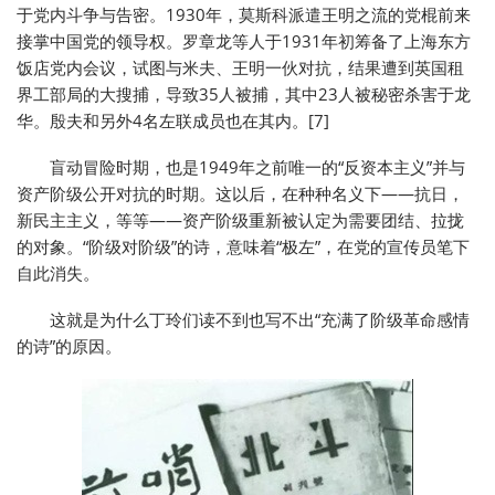
于党内斗争与告密。1930年，莫斯科派遣王明之流的党棍前来
接掌中国党的领导权。罗章龙等人于1931年初筹备了上海东方
饭店党内会议，试图与米夫、王明一伙对抗，结果遭到英国租
界工部局的大搜捕，导致35人被捕，其中23人被秘密杀害于龙
华。殷夫和另外4名左联成员也在其内。[7]
盲动冒险时期，也是1949年之前唯一的“反资本主义”并与
资产阶级公开对抗的时期。这以后，在种种名义下——抗日，
新民主主义，等等——资产阶级重新被认定为需要团结、拉拢
的对象。“阶级对阶级”的诗，意味着“极左”，在党的宣传员笔下
自此消失。
这就是为什么丁玲们读不到也写不出“充满了阶级革命感情
的诗”的原因。