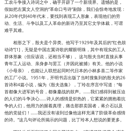
工农斗争接入诗词之中，确乎开辟了一个新境界。遗憾的是，
假如把左翼文人空洞的“革命口号诗”剔除，我们会惊奇地发现：
从20年代到40年代末，要找到表现工人形象，表现他们的劳
动、生活、斗争以及工人革命的新诗乃至其它文学体裁，可谓
难乎其难。
相形之下，殷夫是个异类。他写于1929年及其后的“红色鼓
动诗”[1]，无疑是中国左翼诗歌的耀眼明珠，其中有现实的工人
群体形象（但应该说，还相当不够）。这与殷夫当时直接从事
青年工人运动、亲身参与罢工（并因此被捕）有关。他的小说
《小母亲》，也能让人联想起同时代日本的小林多喜二等作家
的工厂小说。1951年，开明书店出版了当时搜集到的殷夫的26
首诗和4篇小说，编为《殷夫选集》，丁玲在序言中写道：“每
首都像大进军的号音，都像鏖战的鼓声。……我们感得到被压迫
的人们的斗争决心……诗人的感情是炽热的，它紧紧的拥抱着抗
争的人们，他用力的握着真理，痛击那群卖国者，蒋介石以及
他的党徒们！……我还没有读到过像他这样充满了阶级革命感情
的诗。”这几句评论所揭示的问题，比丁玲本人想说的要更多。