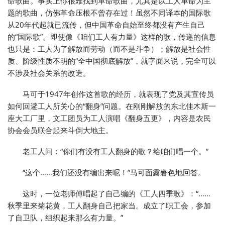
命歌曲。事实上你很难找到革命歌曲，尤其是以工人革命为主
题的歌曲，仿佛革命压根不曾存在过！虽然不同译本的国际歌
从20年代起就已流传，但中国革命自始至终都没有产生自己
的“国际歌”。即使像《咱们工人有力量》这样的歌，传递的信息
也只是：工人为了解放而劳动（而不是斗争）；解放是社会性
质、阶级性质不明的“全中国彻底解放”，就字面来说，完全可以
不涉及社会关系的改造。
马可于1947年创作这首歌的经历，就表现了党及其宣传员
如何回避工人所关心的“翻身”问题。在刚刚解放的东北佳木斯一
座大工厂里，文工团员为工人演唱《翻身五更》，内容是农民
协会会员联合起来斗倒大地主。
老工人问：“你们有没有工人翻身的歌？给咱们唱一个。”
“这个……我们还没有编出来呢！”马可面露窘色地回答。
这时，一位老师傅唱起了自己编的《工人四季歌》：“……
秋季里来菊花黄，工人翻身自己把家当。成立了职工会，参加
了自卫队，组织起来那么有力量。”