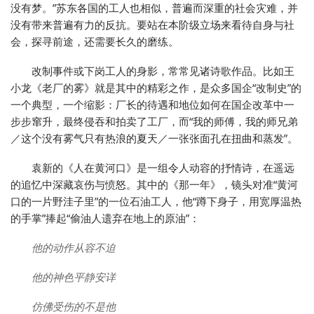
没有梦。”苏东各国的工人也相似，普遍而深重的社会灾难，并
没有带来普遍有力的反抗。要站在本阶级立场来看待自身与社
会，探寻前途，还需要长久的磨练。
改制事件或下岗工人的身影，常常见诸诗歌作品。比如王
小龙《老厂的雾》就是其中的精彩之作，是众多国企“改制史”的
一个典型，一个缩影：厂长的待遇和地位如何在国企改革中一
步步窜升，最终侵吞和拍卖了工厂，而“我的师傅，我的师兄弟
／这个没有雾气只有热浪的夏天／一张张面孔在扭曲和蒸发”。
袁新的《人在黄河口》是一组令人动容的抒情诗，在遥远
的追忆中深藏哀伤与愤怒。其中的《那一年》，镜头对准“黄河
口的一片野洼子里”的一位石油工人，他“蹲下身子，用宽厚温热
的手掌”捧起“偷油人遗弃在地上的原油”：
他的动作从容不迫
他的神色平静安详
仿佛受伤的不是他