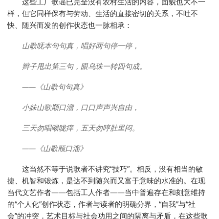
这些工厂歌谣已完全没有农村生活的内容，面貌也大不一
样，但它同样保有与劳动、生活的直接密切的关系，不吐不
快、随兴而发的创作状态也一脉相承：
山歌呒本句句真，唱好两句停一停，
辫子甩出第三句，眼乌珠一转四句成。
——《山歌句句真》
小妹山歌顺口溜，口口声声兴自由，
三天勿唱喉咙痒，五天勿哼肚里闷。
——《山歌顺口溜》
这当然不等于说歌者不讲究“技巧”。相反，没有相当的敏
捷、机智和锻炼，是达不到随兴而又富于意味的水准的。在现
当代文艺作者——包括工人作者——当中普遍存在和刻意维持
的“个人化”创作状态，作者与读者的明确分界，“自我”与“社
会”的冲突，艺术目标与社会功用之间的隔离与矛盾，在这些歌