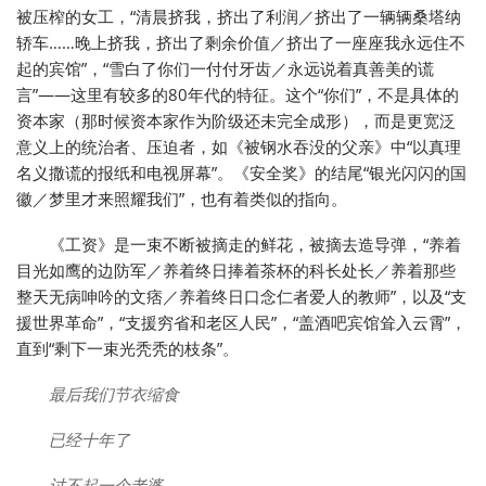
被压榨的女工，“清晨挤我，挤出了利润／挤出了一辆辆桑塔纳
轿车……晚上挤我，挤出了剩余价值／挤出了一座座我永远住不
起的宾馆”，“雪白了你们一付付牙齿／永远说着真善美的谎
言”——这里有较多的80年代的特征。这个“你们”，不是具体的
资本家（那时候资本家作为阶级还未完全成形），而是更宽泛
意义上的统治者、压迫者，如《被钢水吞没的父亲》中“以真理
名义撒谎的报纸和电视屏幕”。《安全奖》的结尾“银光闪闪的国
徽／梦里才来照耀我们”，也有着类似的指向。
《工资》是一束不断被摘走的鲜花，被摘去造导弹，“养着
目光如鹰的边防军／养着终日捧着茶杯的科长处长／养着那些
整天无病呻吟的文痞／养着终日口念仁者爱人的教师”，以及“支
援世界革命”，“支援穷省和老区人民”，“盖酒吧宾馆耸入云霄”，
直到“剩下一束光秃秃的枝条”。
最后我们节衣缩食
已经十年了
讨不起一个老婆