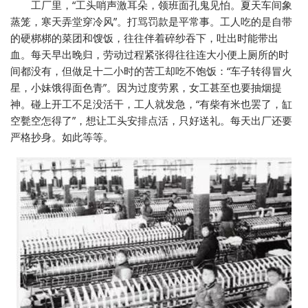
工厂里，“工头哨声激耳朵，领班面孔鬼见怕。夏天车间象
蒸笼，寒天弄堂穿冷风”。打骂罚款是平常事。工人吃的是自带
的硬梆梆的菜团和馊饭，往往伴着碎纱吞下，吐出时能带出
血。每天早出晚归，劳动过程紧张得往往连大小便上厕所的时
间都没有，但做足十二小时的苦工却吃不饱饭：“车子转得冒火
星，小妹饿得面色青”。因为过度劳累，女工甚至也要抽烟提
神。碰上开工不足没活干，工人就发急，“有柴有米也罢了，缸
空甏空怎得了”，想让工头安排点活，只好送礼。每天出厂还要
严格抄身。如此等等。