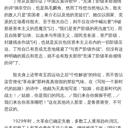
丁玲从反面印证了中国左翼诗歌中，“充满了阶级革命感情
的诗”倘非空白，也是凤毛麟角。然而丁玲想当然地认为，殷夫
的敌人只是“卖国者，蒋介石以及他的党徒们”。她仅以国家、党
派的立场看待殷夫。至于殷夫自己，则不仅在诗中喊出要“冲破
那座资本主义的恶魔宫”[2]，“我们是资产阶级的死仇敌”[3]，而
且自陈要“以铁、以血来与帝国主义，国民党各派，资产阶级，
封建残余作战”[4]，也就是反抗包括资本主义在内的一切阶级压
迫。丁玲自己有意或无意地规避了“与资产阶级作战”。但没有这
种明确的观点和意志，就不会有殷夫那些“充满了阶级革命感情
的诗”了。
殷夫身上还带有五四运动之后“个性解放”的特征，而不曾沾
染官僚化“革命家”那种真真假假的禁欲气味。在《写给一个新时
代的姑娘》的诗中，他颇为天真地写道：“姑娘，你是新时代的
战士！／姑娘，你是我们的同志。／我们来合你握握手吧，／
我们来合你亲亲嘴吧！”这在其他诗人那里，是鲁莽唐突、不可
思议的。
1929年时，大革命已确定失败，多数工人逐渐趋向消沉。
许多积极工人和革命青年不甘心失败，继续顽强工作：“我们真