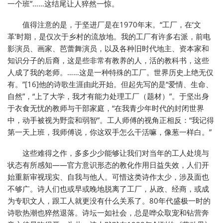
一个班”……这结尾让人猝然一惊。
值得注意的是，于坚进厂是在1970年末。“工厂，在‘文
革’时期，是仅次于乡村的流放地。我的工厂有许多右派，前电
影演员、画家、芭蕾舞演员，以及各种旧时代地主、资本家和
知识分子的后裔，这是些非常有教养的人，活的教科书，这些
人成了我的老师。……这是一种特殊的工厂。世界历史上绝无仅
有。”[16]他的诗歌生涯由此开始。但起先写的是“爱情、生命、
自然”，“上了大学，我才有能力处理工厂（题材）”。于坚出身
于衣食无忧的教师与干部家庭，“在我青少年时代的封闭世界
中，动手被视为野蛮和弱智”。工人师傅的视角正相反：“我记得
第一天上班，我师傅说，你这双手怎么干活嘛，像葱一样白。”
这些难得之作，多多少少能够让我们对当年的工人处境与
状态有所感知——官方意识形态的教化作用日益失效，人们开
始重新审视现实、自我与他人。可惜这类诗作太少，涉及面也
不够广。诗人们也或早或晚地脱离了工厂，从政、经商，或成
为专职文人，跟工人就更没有什么关系了。80年代盛极一时的
诗歌热潮也猝然退落。诗坛一如社会，总是哗众取宠和钻营奔