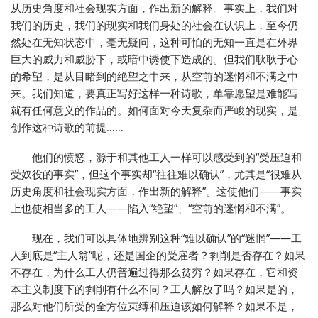
从历史角度和社会现实方面，作出新的解释。事实上，我们对
我们的历史，我们的现实和我们身处的社会在认识上，至今仍
然处在无知状态中，毫无疑问，这种可怕的无知一直是在外界
巨大的威力和威胁下，或暗中诱使下造成的。但我们耿耿于心
的希望，是从目睹到的绝望之中来，从空前的迷惘和不满之中
来。我们知道，要真正写好这样一种诗歌，单靠愿望是难能写
就有任何意义的作品的。如何面对今天复杂而严峻的现实，是
创作这种诗歌的前提……
他们的愤怒，源于和其他工人一样可以感受到的“受压迫和
受奴役的事实”，但这个事实却“往往难以确认”，尤其是“很难从
历史角度和社会现实方面，作出新的解释”。这使他们——事实
上也使相当多的工人——陷入“绝望”、“空前的迷惘和不满”。
现在，我们可以具体地辨别这种“难以确认”的“迷惘”——工
人到底是“主人翁”呢，还是国企的受雇者？剥削是否存在？如果
不存在，为什么工人仍普遍过得那么贫穷？如果存在，它和资
本主义制度下的剥削有什么不同？工人解放了吗？如果是的，
那么对他们所受的全方位束缚和压迫该如何解释？如果不是，