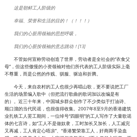
这是朝鲜工人阶级的
幸福、荣誉和生活的目的！（！！！）
我们的心脏用领袖的思想呼吸，
我们的心脏按领袖的意志跳动！[13]
不管如何宣称劳动创造了世界，劳动者是全社会的“衣食父
母”，但这些傲慢的小资领袖对他们所代表的工人阶级实际上毫
不尊重，而是公然的作贱、驯服、驱迫和折腾。
今天，来自农村的工人也很少再唱山歌，更不要说把工厂
生活的场景编入歌中（但把流行歌曲的歌词加以改编是有
的）。近三十年来，中国城乡群众创作了不少类似于打油诗、
顺口溜的当代民谣，也很值得收集。2007年8至9月的香港建筑
业扎铁工人罢工期间，一位绰号“四眼明”的工人写作了大量歌谣
体的七言诗，如“工人不是做奴隶，工时加长又加长，人工减完
又再减，工人肯定心唔凉”、“香港繁荣靠工人，奸商两手染血