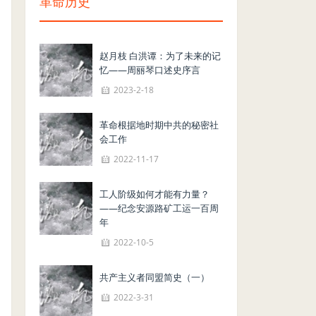
革命历史
赵月枝 白洪谭：为了未来的记
忆——周丽琴口述史序言
2023-2-18
革命根据地时期中共的秘密社
会工作
2022-11-17
工人阶级如何才能有力量？
——纪念安源路矿工运一百周
年
2022-10-5
共产主义者同盟简史（一）
2022-3-31