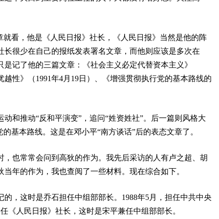
文章就看，他是《人民日报》社长，《人民日报》当然是他的阵
社长很少在自己的报纸发表署名文章，而他则应该是多次在
只是记了他的三篇文章：《社会主义必定代替资本主义》
的优越性》（1991年4月19日）、《增强贯彻执行党的基本路线的
动和推动“反和平演变”，追问“姓资姓社”。后一篇则风格大
党的基本路线。这是在邓小平“南方谈话”后的表态文章了。
时，也常常会问到高狄的作为。我先后采访的人有卢之超、胡
狄当年的作为，我也查阅了一些材料。现在综合如下。
书记的，这时是乔石担任中组部部长。1988年5月，担任中共中央
2年11任《人民日报》社长，这时是宋平兼任中组部部长。