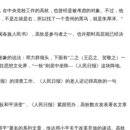
时，在中央党校工作的高狄，也曾经是被考虑的对象。不过，他
挑，不是左就是右，所以找了一个贵州的黑马，就是朱厚泽。”
党全国各族人民书》，高狄是参与者之一。也许那时高层就已经决
形象的说法：邓力群领头，下面有“二之（王忍之、贺敬之）一
掐住思想文化界，“一狄”则居中坐阵—《人民日报》这块阵地。
日报》的清查工作。《人民日报》的老人还记得高狄的一句
“反和平演变”，《人民日报》紧跟照办，高狄数次发表署名文章
“皇甫平”署名的系列文章，传达邓小平关于改革开放的谈话。高狄