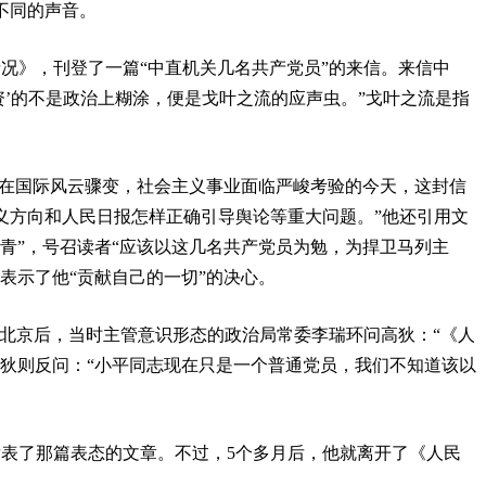
不同的声音。
情况》，刊登了一篇“中直机关几名共产党员”的来信。来信中
资’的不是政治上糊涂，便是戈叶之流的应声虫。”戈叶之流是指
“在国际风云骤变，社会主义事业面临严峻考验的今天，这封信
义方向和人民日报怎样正确引导舆论等重大问题。”他还引用文
青”，号召读者“应该以这几名共产党员为勉，为捍卫马列主
表示了他“贡献自己的一切”的决心。
传回北京后，当时主管意识形态的政治局常委李瑞环问高狄：“《人
高狄则反问：“小平同志现在只是一个普通党员，我们不知道该以
发表了那篇表态的文章。不过，5个多月后，他就离开了《人民