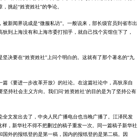
，挑起“姓资姓社”的争论。
，被新闻界说成是“微服私访”。一般说来，部长级官员到省市出
高狄到上海没有和上海市委打招乎，就自己找个宾馆住下了，
坚决要在“姓资姓社”上问个明白的。这就有了那个著名的“九
了一篇《要进一步改革开放》的社论。在这篇社论中，高狄亲自
们要坚持社会主义方向。我们问‘姓资姓社’的目的是为了坚持公有
论全文发出去了，中央人民广播电台也当晚广播了。江泽民发
。这样，新华社不得不把删过的稿子重发一次。同一篇稿子新华社
和国外的报纸登的是第一稿，国内的报纸登的是第二稿。因