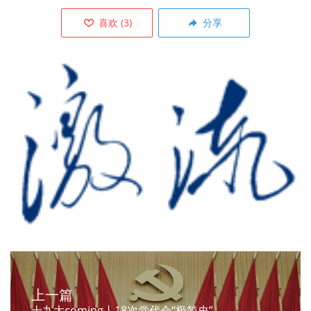
喜欢
(
3
)
分享
上一篇
十九大coming丨18次党代会“极简史”