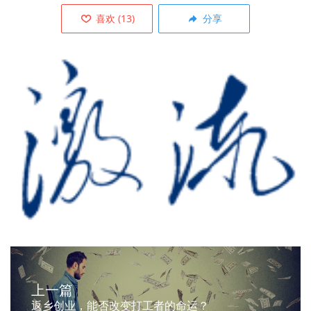
喜欢
(
13
)
分享
上一篇
返乡创业，能否改变打工者的命运？