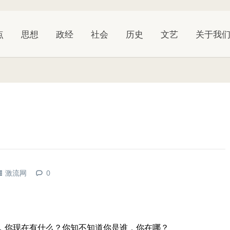
点
思想
政经
社会
历史
文艺
关于我
定
激流网
0
，你现在有什么？你知不知道你是谁，你在哪？