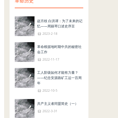
革命历史
赵月枝 白洪谭：为了未来的记
忆——周丽琴口述史序言
2023-2-18
革命根据地时期中共的秘密社
会工作
2022-11-17
工人阶级如何才能有力量？
——纪念安源路矿工运一百周
年
2022-10-5
共产主义者同盟简史（一）
2022-3-31