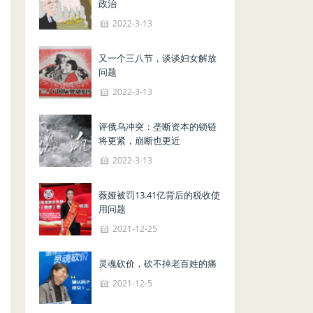
政治
2022-3-13
又一个三八节，谈谈妇女解放
问题
2022-3-13
评俄乌冲突：垄断资本的锁链
将更紧，崩断也更近
2022-3-13
薇娅被罚13.41亿背后的税收使
用问题
2021-12-25
灵魂砍价，砍不掉老百姓的痛
2021-12-5