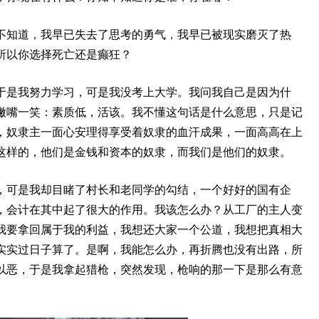
不知道，我早已失去了思考的勇气，我早已被现实磨灭了热
所以你选择死亡还是癫狂？
于是我努力学习，可是我没考上大学。我问我自己是因为什
撇嘴一笑：素质低，活该。我不懂这句话是什么意思，只是记
，奴隶主一面心安理得享受着奴隶的血汗成果，一面高高在上
这样的，他们是金钱和资本的奴隶，而我们是他们的奴隶。
，可是我却目睹了村长和老同学的勾结，一个好好的国有企
，会计在其中起了很大的作用。我该怎么办？从工厂的主人变
我要拿回属于我的利益，我想还大家一个公道，我想把真相大
实实过日子算了。是啊，我能怎么办，再折腾也没有出路，所
以恶，于是我拿起猎枪，突然发现，枪响的那一下是那么有意