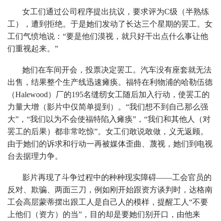
女工们通过公司程序提出抗议，要求评为C级（半熟练
工），遭到拒绝。于是她们发动了长达三个星期的罢工。女
工们气愤地说：“要是他们漠视，就只好干出点什么事让他
们重视起来。”
她们在车间开会，投票决定罢工。汽车没有座套就无法
出售，结果整个生产线迅速瘫痪。福特在利物浦的哈勒伍德
（Halewood）厂的195名缝纫女工随后加入行动，使罢工的
力量大增（影片中仅简单提到）。“我们想不到自己那么强
大”，“我们以为不会使福特陷入瘫痪”，“我们和其他人（对
罢工的后果）都非常吃惊”。女工们敢说敢做，义无返顾。
由于她们的诉求和行动一再被媒体歪曲、蔑视，她们到电视
台去据理力争。
影片再现了斗争过程中的种种现实障碍——工会官员的
反对、欺骗、两面三刀，例如刚开始跟资方谈判时，达格南
工会高层蒙蒂摆出跟工人是自己人的模样，提醒工人“不要
上他们（资方）的当”，目的却是要她们别开口，由他来