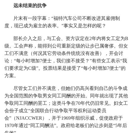
远未结束的抗争
片末有一段字幕：“福特汽车公司不断改进其雇佣制
度，现已成为雇主的表率。”事实又是怎样的呢？
部长介入之后，与工会、资方议定在2年内将女工定为B
级。工会声称，能得到公司重新定级的让步已属奢侈。但女
工们不满意（何况其它劳动条件统统没有改善），开会讨
论：“每小时增加7便士，我们接不接受？”有些女工表示“我
们要求定为C级”。投票结果是接受了“每小时增加7便士”的
方案。
尽管女工们并不满意，但她们仍高兴看到自己的斗争成
为全国范围的争取男女同工同酬的开始。同年就出现了其他
争取同工同酬的罢工；这类斗争在70年代仍旧常见。妇女工
会份子成立“全国联合行动争取平等权利运动委员
会”（NJACCWER），并于1969年组织示威，促使政府于
1970年通过“同工同酬法”。政府给老板们的让步则是“5年后
生效”。