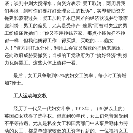
谈；谈判中则大搅浑水，向资方表示“罢工取消；两周后我
们再谈，到时你们要好好处理女工的投诉”，实即帮助资方
拖延和蒙混过关；罢工加剧了本已困难的经济状况并导致家
庭纠纷；男工的偏见，尤其是受停产“连累”而暂时失业的男
工纷纷痛斥她们：“你又不用挣钱养家。那点小钱你挣不挣
都一样，但我他妈得工作，得买煤、买吃的……蠢女
人！”资方则打压分化，利用工会官员腐败的把柄来施压，
还向政府威胁要撤资；当权的工党政府为了“搞好经济”则努
力瓦解罢工。这些大体上值得一看。
最后，女工只争取到92%的妇女工资率，每小时工资增
加7便士。
工人运动与女权
经历了一代又一代妇女斗争，1918年，（30岁以上的）
英国妇女获得了选举权。但直到60年代，女工仍然普遍受到
不平等待遇。尤其是私企女工和国营部门中从事后勤体力劳
动的女工，都是单独按较低的工资率付薪的。一位福特女工