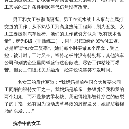
工恶劣的工作条件到80年代仍然没有改变。
男工和女工被彻底隔离。男工在流水线上从事与金属打
交道的工作，从不熟练工到高度熟练工程师，划为五级。女
工主要缝制汽车座椅。她们的工作被资方认为“没有技术含
量”，定为B级（非熟练工），同时只按B级的85%付工资。
这是所谓“妇女工资率”。她们每小时要做30个座套，受监
控，被计时，工时又长。福特老板并没有特别坏，其他汽车
公司和别的企业里同样盛行这套做法。尽管工作枯燥而艰
苦。但女工们彼此关系融洽，经常说说笑笑打发时间。
一名女工的后代写道：“我妈妈是前往国会大厦要求同
工同酬的福特女工之一。我妈妈是单亲，挣钱养活我和我的
两个姐姐，而不是挣的零花钱。我记得她那被针穿过的破裂
了的手指，还有因为拉动皮革导致的肘部发炎，她那沾着棉
胎的头发……”
抗争中的女工