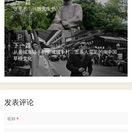
上一篇
张承志：《致先生书》
下一篇
从县城海陆丰到省城城中村：五条人背后的南中国
草根文化
发表评论
昵称
*