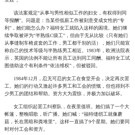
该法案规定“从事与男性相似工作的妇女，有权得到同
等报酬”。问题是：当某些低薪工作被刻意变成女性的“专
利”，她们能怎么办？福特女工就陷入这样的困境。她们继
续争取被评为“半熟练C级工”，但由于无从比较（只有她们
从事缝制车椅皮套的工作，男工都干别的活），她们只能宣
称自己的技术等级与半熟练男工相近。1983年，欧洲法院表
示，英国的法例不能让所有员工达到同工同酬。福特女工试
图借助这个有利条件“依法维权”，但被驳回。
1984年12月，忍无可忍的女工在食堂开会，决定再次罢
工。她们的行动又激起许多男工和工会的愤慨，但也得到不
少男工的团结和帮助。资方大为震惊，并极力加以破坏。
女工组织起罢工纠察队，在夜里值班。她们搞了一个大
帐篷，整晚唱歌，听广播。她们喊：“福特缝纫工就像蘑
菇，长在黑暗和粪堆里”。这样一直搞了9个星期。她们要同
时对付工会和资方。