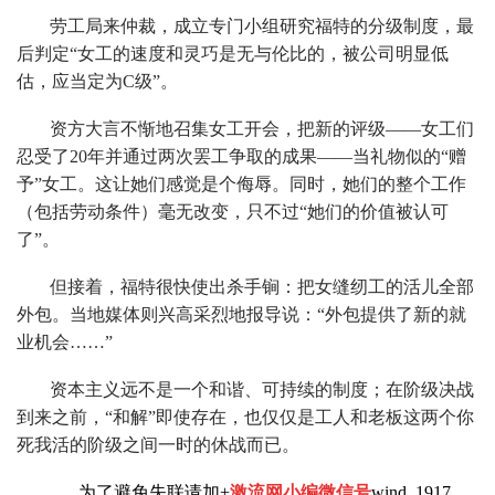
劳工局来仲裁，成立专门小组研究福特的分级制度，最
后判定“女工的速度和灵巧是无与伦比的，被公司明显低
估，应当定为C级”。
资方大言不惭地召集女工开会，把新的评级——女工们
忍受了20年并通过两次罢工争取的成果——当礼物似的“赠
予”女工。这让她们感觉是个侮辱。同时，她们的整个工作
（包括劳动条件）毫无改变，只不过“她们的价值被认可
了”。
但接着，福特很快使出杀手锏：把女缝纫工的活儿全部
外包。当地媒体则兴高采烈地报导说：“外包提供了新的就
业机会……”
资本主义远不是一个和谐、可持续的制度；在阶级决战
到来之前，“和解”即使存在，也仅仅是工人和老板这两个你
死我活的阶级之间一时的休战而已。
为了避免失联请加+
激流网小编微信号
wind_1917