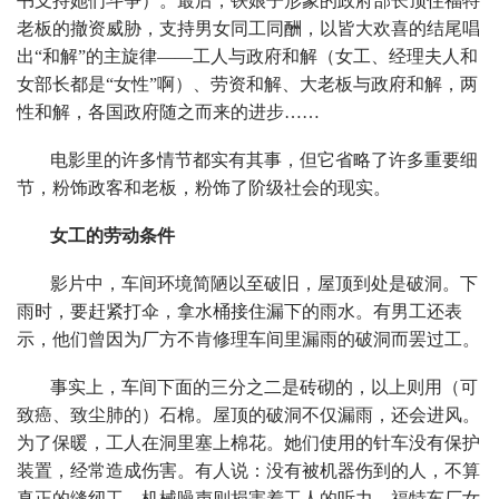
书支持她们斗争）。最后，铁娘子形象的政府部长顶住福特
老板的撤资威胁，支持男女同工同酬，以皆大欢喜的结尾唱
出“和解”的主旋律——工人与政府和解（女工、经理夫人和
女部长都是“女性”啊）、劳资和解、大老板与政府和解，两
性和解，各国政府随之而来的进步……
电影里的许多情节都实有其事，但它省略了许多重要细
节，粉饰政客和老板，粉饰了阶级社会的现实。
女工的劳动条件
影片中，车间环境简陋以至破旧，屋顶到处是破洞。下
雨时，要赶紧打伞，拿水桶接住漏下的雨水。有男工还表
示，他们曾因为厂方不肯修理车间里漏雨的破洞而罢过工。
事实上，车间下面的三分之二是砖砌的，以上则用（可
致癌、致尘肺的）石棉。屋顶的破洞不仅漏雨，还会进风。
为了保暖，工人在洞里塞上棉花。她们使用的针车没有保护
装置，经常造成伤害。有人说：没有被机器伤到的人，不算
真正的缝纫工。机械噪声则损害着工人的听力。福特车厂女