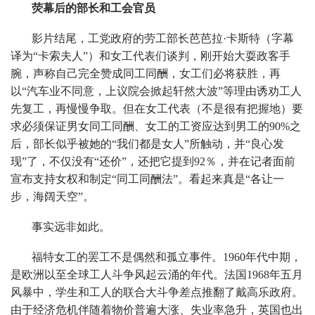
荧幕后的部长和工会官员
影片结尾，工党政府的劳工部长芭芭拉·卡斯特（字幕
译为“卡索夫人”）和女工代表们谈判，刚开始大耍政客手
腕，声称自己完全赞成同工同酬，女工们必将获胜，再
以“汽车业不同意，上议院会掀起轩然大波”等理由诱劝工人
先复工，再慢慢争取。但在女工代表（不是很有把握地）要
求必须保证男女同工同酬、女工的工资应达到男工的90%之
后，部长似乎被她的“我们都是女人”所触动，并“良心发
现”了，不仅没有“还价”，还把它提到92％，并在记者面前
宣布支持女权和制定“同工同酬法”。看起来真是“各让一
步，海阔天空”。
事实远非如此。
福特女工的罢工不是偶然和孤立事件。1960年代中期，
是欧洲以至全球工人斗争风起云涌的年代。法国1968年五月
风暴中，学生和工人的联合大斗争差点推翻了戴高乐政府。
由于经济危机伴随着物价普遍大涨、失业率急升，英国也出