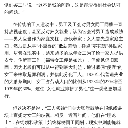
谈到罢工时说：“这不是钱的问题，这是能否得到社会认可
的问题。”
在传统的工人运动中，男工及工会对男女同工同酬一直
持敌视态度，甚至反对妇女就业，认为它会对男工造成威胁
——男人应当作为家庭支柱，赚钱养家；女人首先是家庭主
妇，然后是从事“不重要的”低薪劳动，挣点“零花钱”补贴家
用。尽管在现实中，越来越多的成年女工为了给一家人提供
衣食、住所而工作（福特女工便是如此），但偏见仍旧顽
固，因为老板们可以从中得到最大利益，通过雇佣“便宜”的
女工来榨取超额利润，并借此分化工人。1930年代普遍失业
的大萧条期间，女工占劳动人口的比例从1923年的27%增至
1939年的30%。这使“女性就业排挤了男性”这一观念更加盛
行。
但这决不是说，“工人领袖”们会大张旗鼓地在报纸或讲
坛上宣扬对女工的歧视。相反，近百年间，他们在“理论
上”，在纲领和政策上始终标榜同工同酬，现实中则能拖就