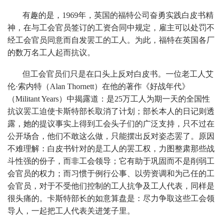
有趣的是，1969年，英国的福特公司奋勇实践白皮书精
神，在与工会官员签订的工资合同中规定，雇主可以处罚不
经工会官员同意而自发罢工的工人。为此，福特在英国各厂
的数万名工人起而抗议。
但工会官员们只是在口头上反对白皮书。一位老工人艾
伦·索内特（Alan Thornett）在他的著作《好战年代》
（Militant Years）中揭露道：是25万工人为期一天的全国性
抗议罢工迫使卡斯特部长取消了计划；部长本人的日记则透
露，她的提议事实上得到工会头子们的广泛支持，只不过在
公开场合，他们不敢这么做，只能摆出反对姿态罢了。原因
不难理解：白皮书针对的是工人的罢工权，力图整肃那些战
斗性强的份子，而非工会领导；它有助于巩固而不是削弱工
会官员的权力；而习惯于例行公事、以劳资调和为己任的工
会官员，对于不受他们控制的工人抗争及工人代表，同样是
很头痛的。卡斯特部长的如意算盘是：尽力争取这些工会领
导人，一起把工人代表关进笼子里。