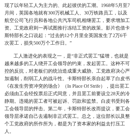
现了以年轻工人为主力的、此起彼伏的工潮。1968年5月至7
月间，英国各地就有300万机械工人、30万铁路员工，以及
航空公司飞行员和各地公共汽车司机相继罢工，要求增加工
资。工党政府则一再试图推行冻结工资的政策。影片也借卡
斯特部长之口说起：“过去的12个月里全英国发生了2万6千
次罢工，损失500万个工作日。”
工人激进化的表现之一，是“非正式罢工”猛增，也就是
越来越多的工人绕开工会领导的约束，发起罢工。这种不可
控的反抗，对老板们的统治造成重大威胁。工党政府决心严
加遏制，削弱工人的战斗性。卡斯特部长亲自起草了白皮书
《在发生劳资冲突的场合》（In Place Of Strife），提出罢工
必须由工会经投票后正式同意，并且罢工前要设立28天的冷
静期。违规的罢工者可被起诉、罚款和监禁。白皮书受到各
工会领导层的抨击。第二年，卡斯特部长改而提议，要工会
领导层承诺自己去遏制非正式罢工。总之，这位部长以及整
个工党政府的所作所为，都是为了资本家的利益去打压工
人。