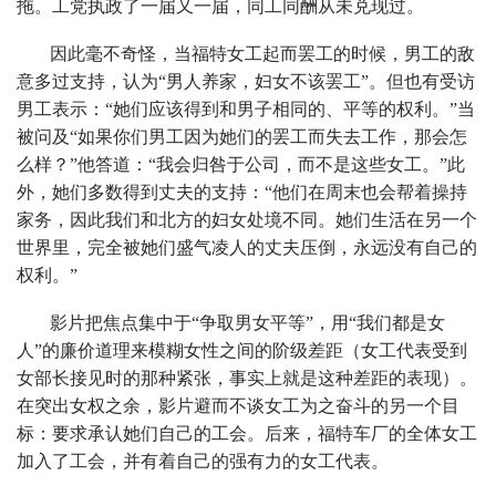
拖。工党执政了一届又一届，同工同酬从未兑现过。
因此毫不奇怪，当福特女工起而罢工的时候，男工的敌
意多过支持，认为“男人养家，妇女不该罢工”。但也有受访
男工表示：“她们应该得到和男子相同的、平等的权利。”当
被问及“如果你们男工因为她们的罢工而失去工作，那会怎
么样？”他答道：“我会归咎于公司，而不是这些女工。”此
外，她们多数得到丈夫的支持：“他们在周末也会帮着操持
家务，因此我们和北方的妇女处境不同。她们生活在另一个
世界里，完全被她们盛气凌人的丈夫压倒，永远没有自己的
权利。”
影片把焦点集中于“争取男女平等”，用“我们都是女
人”的廉价道理来模糊女性之间的阶级差距（女工代表受到
女部长接见时的那种紧张，事实上就是这种差距的表现）。
在突出女权之余，影片避而不谈女工为之奋斗的另一个目
标：要求承认她们自己的工会。后来，福特车厂的全体女工
加入了工会，并有着自己的强有力的女工代表。