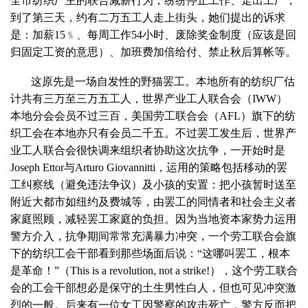
全市纺织厂主的联合减薪行为，纷纷停止工作、走出工厂，
到了第三天，约有二万五工人走上街头，她们提出的诉求
是：加薪15﹪、每周工作54小时、废除奖金制度（应该是回
归固定工资的意思）、加班费加倍给付、禁止秋后算帐等。
这原先是一场自发性的野猫罢工。本地所有的纺织厂估
计共有三万至三万五工人，世界产业工人联合会（IWW）
本地分会会员不过三百，美国劳工联合会（AFL）旗下的纺
织工会在本地亦只有会员二千五。不过罢工发生后，世界产
业工人联合会很快调来组织者协助这次抗争，一开始时是
Joseph Ettor与Arturo Giovannitti，运用的策略包括移动的罢
工纠察线（避免违法争议）及小孩的安置：把小孩暂时送至
附近大都市如纽约及费城等，由罢工的同情者和社会主义者
家庭照顾，减轻罢工家庭的负担。因为当地资本家势力运用
警方介入，抗争期间常常充满暴力冲突，一个劳工联合会旗
下的纺织工会干部看到那些场面后说：“这哪叫罢工，根本
是革命！”（This is a revolution, not a strike!），这个劳工联合
会的工会干部想必是保守的土生男性白人，但也可见冲突激
烈的一般。后来有一位女工因警察的攻击死亡，警方反而把