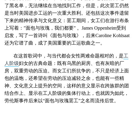
了黑名单，无法继续在当地找到工作，但是，此次罢工仍然
是当时美国进步工运的一次重大胜利。还包括这次事件遗留
下来的精神传承与文化意义：罢工期间，女工们在游行布条
上写着：”面包与玫瑰，我们都要” 。James Oppenheim受到
启发，写了一首诗叫《面包与玫瑰》，后来Caroline Kohlsaat
还为它谱了曲，成了美国重要的工运歌曲之一。
在这首歌词中，与当代都会女性两难命题相对的，是
工
人阶级
妇女的古典命题：既有乌黑的厨房、也有灰暗的厂
房，双重劳动的压迫。而女工们所抗争的，不只是经济上面
包的温饱，还希望在劳动的压迫减轻之余，也能有一些精
神、文化意义上提升的空间，这样的意义显示在跨族群的团
结合作上、显示在工人阶级的集体行动上，也就因为如此，
劳伦斯事件后来以“面包与玫瑰罢工”之名而流传后世。