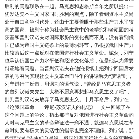
胜利的问题联系在一起。马克思和恩格斯当年之所以提出一
切发达资本主义国家同时胜利的观点，除了看到资本主义尚
处于自由竞争时代外，还由于主要着眼于那些生产力水平较
高的国家。被列宁称为社会民主党中的老学究和老顽固的考
茨基和普列汉诺夫对国际形势的变化视而不见，没有看到俄
国已成为帝国主义链条上的最薄弱环节，仍根据俄国生产力
比较落后这一点反对在俄国进行社会主义革命。诚然，列宁
也承认俄国生产力水平低和经济文化落后，但是他认为需要
辩证地看问题。当普列汉诺夫在他的报纸上把列宁回国后发
表的号召为实现社会主义革命而斗争的讲话称为“梦话”时，
列宁进行了反击，用讽刺的语气说，“曾经是马克思主义者
的普列汉诺夫先生，大概不愿意再想起马克思主义了吧”，
批判普列汉诺夫放弃了马克思主义。十月革命后，列宁在
《论我国革命——评尼•苏汉诺夫的札记》一文中回顾了在
这个问题上的争论，指出那些反对俄国进行社会主义革命的
人对马克思主义的革命辩证法一窍不通，就连马克思说在革
命时刻要有极大的灵活性的指示也完全不理解。列宁说，那
些“博学的”先生们总是说，俄国没有实行社会主义的客观经