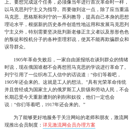
上。要想完成这个任务，必须像当年进行首次革命时一样，
以马克思列宁主义为指导。而要做到这一点，除了应当重温
马克思、恩格斯和列宁的一系列教导，提高自己本身的思想
理论水平，根据新的历史条件创造性地运用和发展马克思列
宁主义外，特别需要坚决批判新老修正主义者以及形形色色
的叛徒和投机分子的各种歪理邪说，使其不能再欺骗群众和
误导群众。
1905年革命失败后，一家自由派报纸在谈到群众的情绪
时说，现在俄国谁都不会再想照马克思的学说进行革命了。
列宁引用了一位织布工人信中的话说道：“你们等着吧，
1905年还会来的。这就是工人的想法。”具有光荣革命传统
并且曾经成为国家主人的俄罗斯工人阶级和劳动人民，不会
长期忍受今天重新遭到的剥削和奴役，他们一定也会
说：“你们等着吧，1917年还会来的。”
为了能够更好地服务于关注网站的老师和朋友，激流网
现推出会员制度：
详见激流网会员办理方案