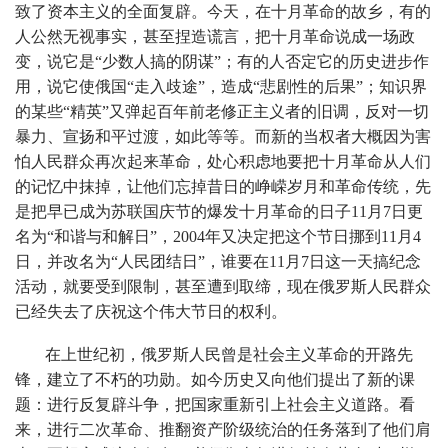
致了资本主义的全面复辟。今天，在十月革命的故乡，有的
人公然无视事实，甚至捏造谎言，把十月革命说成一场政
变，说它是“少数人搞的阴谋”；有的人否定它的历史进步作
用，说它使俄国“走入歧途”，造成“悲剧性的后果”；知识界
的某些“精英”又弹起百年前老修正主义者的旧调，反对一切
暴力、宣扬和平过渡，如此等等。而新的当权者大概因为害
怕人民群众再次起来革命，处心积虑地要把十月革命从人们
的记忆中抹掉，让他们忘掉昔日的峥嵘岁月和革命传统，先
是把早已成为苏联国庆节的爆发十月革命的日子11月7日更
名为“和谐与和解日”，2004年又决定把这个节日挪到11月4
日，并改名为“人民团结日”，谁要在11月7日这一天搞纪念
活动，就要受到限制，甚至遭到取缔，现在俄罗斯人民群众
已经失去了庆祝这个伟大节日的权利。
在上世纪初，俄罗斯人民曾是社会主义革命的开路先
锋，建立了不朽的功勋。如今历史又向他们提出了新的课
题：进行反复辟斗争，把国家重新引上社会主义道路。看
来，进行二次革命、推翻资产阶级统治的任务落到了他们肩