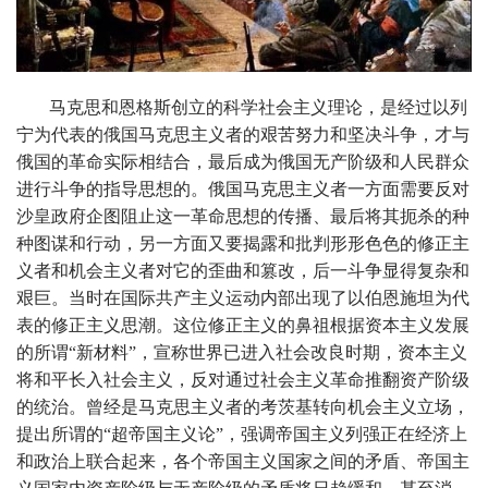
马克思和恩格斯创立的科学社会主义理论，是经过以列
宁为代表的俄国马克思主义者的艰苦努力和坚决斗争，才与
俄国的革命实际相结合，最后成为俄国无产阶级和人民群众
进行斗争的指导思想的。俄国马克思主义者一方面需要反对
沙皇政府企图阻止这一革命思想的传播、最后将其扼杀的种
种图谋和行动，另一方面又要揭露和批判形形色色的修正主
义者和机会主义者对它的歪曲和篡改，后一斗争显得复杂和
艰巨。当时在国际共产主义运动内部出现了以伯恩施坦为代
表的修正主义思潮。这位修正主义的鼻祖根据资本主义发展
的所谓“新材料”，宣称世界已进入社会改良时期，资本主义
将和平长入社会主义，反对通过社会主义革命推翻资产阶级
的统治。曾经是马克思主义者的考茨基转向机会主义立场，
提出所谓的“超帝国主义论”，强调帝国主义列强正在经济上
和政治上联合起来，各个帝国主义国家之间的矛盾、帝国主