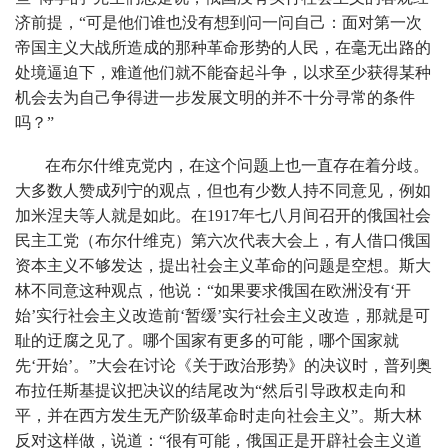
济前提，“可是他们谁也没有想到问一问自己：面对第一次
帝国主义大战所造成的那种革命形势的人民，在毫无出路的
处境逼迫下，难道他们就不能奋起斗争，以求至少获得某种
机会去为自己争得进一步发展文明的并不十分寻常的条件
吗？”
在布尔什维克党内，在这个问题上也一直存在着分歧。
大多数人赞成列宁的观点，但也有少数人持不同意见，例如
加米涅夫等人就是如此。在1917年七八月间召开的俄国社会
民主工党（布尔什维克）第六次代表大会上，有人借口俄国
资本主义不够发达，提出社会主义革命的问题是空想。斯大
林不同意这种观点，他说：“如果要求俄国在欧洲没有‘开
始’实行社会主义改造前‘暂缓’实行社会主义改造，那就是可
耻的迂腐之见了。哪个国家有更多的可能，哪个国家就
先‘开始’。”大会在讨论《关于政治形势》的决议时，普列奥
布拉任斯基提议把决议的结尾改为“然后引导政权走向和
平，并在西方发生无产阶级革命时走向社会主义”。斯大林
反对这样做，说道：“很有可能，俄国正是开辟社会主义道