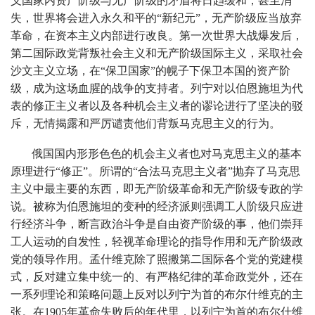
义国家内资产阶级与无产阶级的矛盾将日趋缓和，甚至消
失，世界将会进入永久和平的“新纪元”，无产阶级应当放弃
革命，在资本主义内部进行改良。第一次世界大战爆发后，
第二国际政党背叛社会主义和无产阶级国际主义，采取社会
沙文主义立场，在“保卫国家”的幌子下保卫本国的资产阶
级，成为这场血腥的战争的支持者。列宁对以伯恩施坦为代
表的修正主义者以及各种机会主义者的谬论进行了坚决的驳
斥，无情揭露和严厉谴责他们背叛马克思主义的行为。
俄国国内形形色色的机会主义者也对马克思主义的基本
原理进行“修正”。所谓的“合法马克思主义者”抛弃了马克思
主义中最主要的东西，即无产阶级革命和无产阶级专政的学
说。被称为伯恩施坦的变种的经济派则强调工人阶级只应进
行经济斗争，断言政治斗争是自由资产阶级的事，他们崇拜
工人运动的自发性，轻视革命理论的指导作用和无产阶级政
党的领导作用。孟什维克除了照搬第二国际各个党的党建模
式，反对建立集中统一的、有严格纪律的革命政党外，还在
一系列理论和策略问题上反对以列宁为首的布尔什维克的主
张。在1905年革命失败后的年代里，以列宁为首的布尔什维