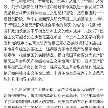
十九世纪末到二十世纪初，资本主义进入了帝国主义阶
段。列宁根据新的时代特征和通过革命实践进一步发展了马
克思和恩格斯的科学社会主义思想和理论，把它推进到一个
崭新的阶段。列宁在全面深入研究帝国主义的基础上，得出
了“帝国主义是无产阶级社会革命的前夜”的结论；根据“经
济和政治发展的不平衡是资本主义的绝对规律”，提出了“社
会主义可能首先在少数甚至在单独一个资本主义国家内获得
胜利”的观点；在研究资产阶级国家机器的状况和总结以往
革命斗争经验的基础上，强调暴力革命是无产阶级革命的一
般规律；根据俄国的实际情况，提出俄国革命应分为资产阶
级民主革命和无产阶级社会主义革命两个阶段，要求无产阶
级掌握民主革命的领导权，强调在民主革命取得胜利后应立
刻开始向社会主义革命过渡。十月革命就是在列宁的这些思
想的具体指导下进行的。
十九世纪末到二十世纪初，无产阶级革命运动的中心开
始向俄国转移，俄国国内革命运动开始高涨。1905年革命给
了沙皇专制制度以极大的震撼。列宁为首的布尔什维克积极
参与和领导了武装起义，接受了战斗的洗礼。列宁后来谈到