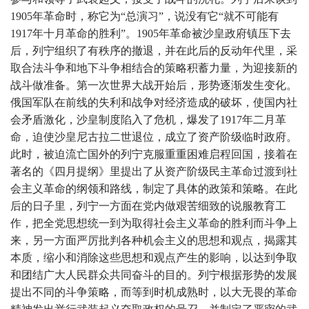
1905年革命时，称它为“总演习”，说没有它“就不可能有
1917年十月革命的胜利”。1905年革命被沙皇政府镇压下去
后，列宁组织了有秩序的撤退，并在此后的反动年代里，采
取合法斗争和地下斗争相结合的策略积蓄力量，为迎接新的
战斗做准备。第一次世界大战开始后，形势逐渐发生变化。
俄国军队在前线的失利和战争对经济造成的破坏，使国内社
会矛盾激化，沙皇制度陷入了危机，爆发了1917年二月革
命，迫使沙皇尼古拉二世退位，成立了资产阶级临时政府。
此时，被迫流亡国外的列宁克服重重困难启程回国，接着在
著名的《四月提纲》里提出了从资产阶级民主革命过渡到社
会主义革命的纲领和路线，制定了具体的政策和策略。在此
后的日子里，列宁一方面在党内做艰苦细致的说服教育工
作，把全党思想统一到为取得社会主义革命的胜利而斗争上
来，另一方面严厉批判各种机会主义的思想和观点，揭露其
本质，缩小和消除这些思想和观点产生的影响，以达到争取
和团结广大人民群众共同奋斗的目的。列宁根据形势的发展
提出不同的斗争策略，而等到时机成熟时，以大无畏的革命