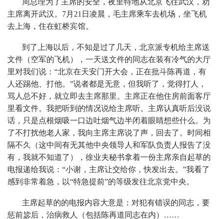
周总理为了主席的安全，夜里特地从北京飞往武汉，劝
主席离开武汉。7月21日凌晨，毛主席乘车去机场，坐飞机
去上海，住在虹桥宾馆。
到了上海以后，不知是过了几天，北京派专机给主席送
文件（空军的飞机），一天送文件的同志在装有冷气的大厅
里对我们说：“北京在天安门开大会，正在批斗陈再道，有
人还踢他、打他。”说者都是无意，但我听了，觉得打人，
骂人总不好，就立即去主席那里。主席正在他住房前面客厅
里看文件。我把听到的情况说给主席听。主席认真听后没说
话，只是点根烟吸一口边吐烟气边半闭着眼睛想些什么。为
了不打扰他老人家，我向主席主席说了声，回去了。时间相
隔不久（这中间有无其他中央领导人和军队负责人报告了没
有，我就不知道了），徐业夫秘书拿着一份主席亲自起草的
电报递给我说：“小谢，主席让交给你，快发出去。”我看了
感到非常着急，以“特急提前”的等级发往北京党中央。
主席起草的的电报内容大意是：对犯有错误的同志，要
惩前毖后，治病救人（包括陈再道同志在内）……