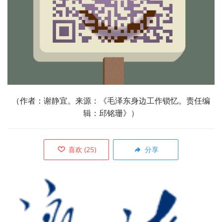
（作者：谢静宜。来源：《毛泽东身边工作锁忆。责任编
辑：邱铭珊》）
喜欢
(
25
)
分享