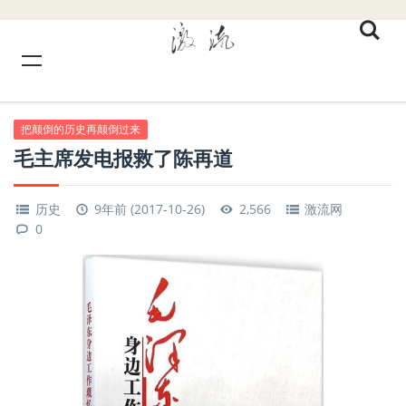
把颠倒的历史再颠倒过来
毛主席发电报救了陈再道
历史
9年前 (2017-10-26)
2,566
激流网
0