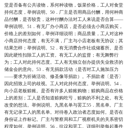
堂是否备有公共读物，系何种读物，饭菜价格，工人对食堂
持何态度，举例说明。
50
．厂主是否用商品付酬，用何种商
品付酬，是否较贵，这种付酬办法对工人来说是否合算——
举例说明。
51
．有无厂办小商店，是否必须去小商店购买，
价格上的差别如何，举例详细说明；商品质量，工人对这种
小商店持何态度，有无不满，厂主与小店老板有无协议；其
结果怎样；举例说明。
52
．有无消费合作社或储蓄所。是否
因此硬性扣除工人的工资。有无工人的监督；有无舞弊行
为；工人对此持何态度。工人有无独立创办提供失业救济的
储金会的意向。
53
．有无捐款活动（是否对工人施加压力
——要求为祈祷活动、修圣像等捐款）。不捐款者〔是否〕
因此招致上司的歧视。工人对此持何态度。举例说明。
54
．
向小店老板赊账。是否有许多人赊账购物；赊购商品在价格
上的差别；工人是否知道赊购吃亏，赊购的不利之处。有无
改变的想法。举例说明。九黑名单与罢工
55
．黑名单。厂主
有无记录工人的黑名单。对待卷入政治者态度如何。是否在
身份证上作标记。厂主与警察局和工厂视察机关的关系密切
程度如何。举例说明。
56
．抗议和罢工。详细列举每起事件