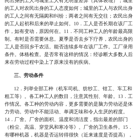
民出身的工人与城里工人有无明显差异（具体表现）；城里
的工人对农民出身的工人态度如何；城里的工人与农民出身
的工人之间有无隔阂和纠纷；两者之间有无交往；农民出身
的工人起初和后来的举止如何。
10
．工人是否长期在该厂工
作，如有变动，原因何在。
11
．不同工种工人的年龄最高限
制。有时是否需要休息。夏季是否去乡下疗养，农民出身的
工人是否回乡干农活。能否连续多年在该厂工作。工厂录用
条件。体格检查。是否常有这样的情况：经诊断大多数人后
来在劳动过程中染上了原来没有的疾病。
三、劳动条件
12
．列举全部工种（机车司机、纺纱工、钳工、车工和
粗工等）。各工种工人的数目，注意其性别、年龄。
13
．工
作情况。各工种的劳动内容，更多需要的是脑力劳动还是体
力劳动。劳动中不能活动、单调乏味和令人生厌的程度。
14
．厂舍。厂舍的面积、温度和消洁度，指出最差的部门
（粉尘、高温、穿堂风和寒冷等》。厂舍的卫生条件。
15
．
有哪种机器，机器是否运转得很快（近来速度是否提高），