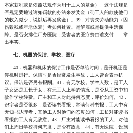
本家获利或是依照法规作为用于工人的基金）。这个法规是
否规定要通过诸如罚款的办法来发奖金（罚工人的款使他们
的收入减少，说以后再发奖金）。
39
．对丧失劳动能力（因
伤致残或年老体衰）者如何处置。是解雇或是提供生活保
障。是否安排住厂办医院；受害者的医疗费由谁支付——举
出事实。
七、机器的保洁、学校、医疗
40
．机器和机床的保洁工作是否单给时间，是开机还是
停机时进行。保洁时是否经常发生事故，工人曾否表示抗
议。保洁是否另有报酬。
41
．有无学校。学生人数，是工人
子女还是工长子女，有无工人上学的情况，是否从工资中扣
款作学校经费。厂主和工人对此持何态度，评价如何。
42
．
识字者是否很多，是否读书看报，常读何种书报，工人中有
无知书达理者，其他工人对他们的态度如何，工长对能读书
看报的工人有无敌意。
43
．厂主对能读书看报的工人、对他
们上周日学校持何态度，是否有敌意。
44
．有无医院，设施