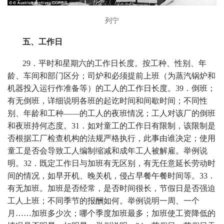
列宁
五、工作日
29
．平时和星期六的工作日长度。按工种、性别、年
龄、车间和部门区分；司炉和必须提前上班（为蒸汽锅炉和
机器投入运行作准备等）的工人的工作日长度。
39
．倒班；
有无倒班，详细说明各班的起讫时间和间歇时间；不同性
别、年龄和工种——的工人的夜班情况；工人对该厂的倒班
和夜班持何态度。
31
．如对童工的工作日有限制，该限制是
否根据工厂检查机构的法规严格执行，此事由谁决定；使用
童工是否会导致工人编制缩减和成年工人被解雇。举例说
明。
32
．既定工作日与加班有无区别，有无任意延长劳动时
间的情况，如早开机、晚关机，侵占早餐午餐时间等。
33
．
有无加班。加班是否经常，是否时间很长，节假日是否强迫
工人上班；不同季节的报酬如何。举例说明一周、一个
月……加班多少次；哪个季度加班最多；加班使工资降低的