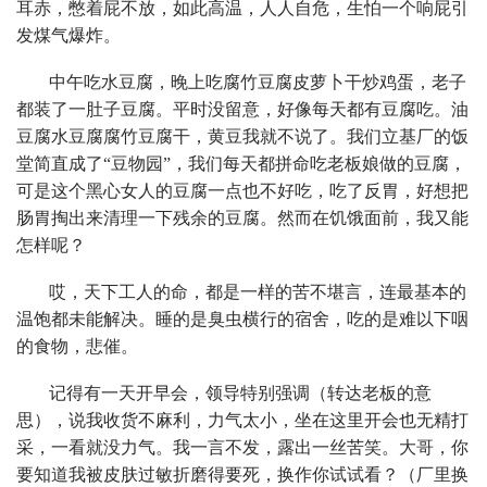
耳赤，憋着屁不放，如此高温，人人自危，生怕一个响屁引
发煤气爆炸。
中午吃水豆腐，晚上吃腐竹豆腐皮萝卜干炒鸡蛋，老子
都装了一肚子豆腐。平时没留意，好像每天都有豆腐吃。油
豆腐水豆腐腐竹豆腐干，黄豆我就不说了。我们立基厂的饭
堂简直成了“豆物园”，我们每天都拼命吃老板娘做的豆腐，
可是这个黑心女人的豆腐一点也不好吃，吃了反胃，好想把
肠胃掏出来清理一下残余的豆腐。然而在饥饿面前，我又能
怎样呢？
哎，天下工人的命，都是一样的苦不堪言，连最基本的
温饱都未能解决。睡的是臭虫横行的宿舍，吃的是难以下咽
的食物，悲催。
记得有一天开早会，领导特别强调（转达老板的意
思），说我收货不麻利，力气太小，坐在这里开会也无精打
采，一看就没力气。我一言不发，露出一丝苦笑。大哥，你
要知道我被皮肤过敏折磨得要死，换作你试试看？（厂里换