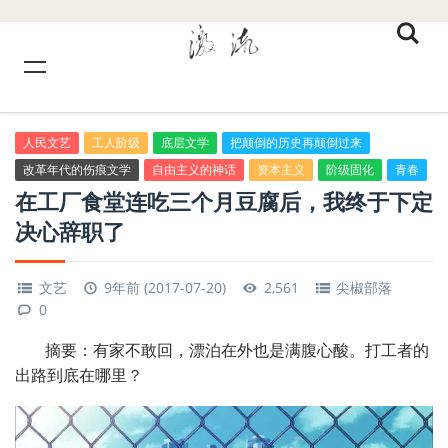
人民文艺
工人阶级
底层文学
把颠倒的历史再颠倒过来
改革年代的伤痕文学
自由主义的神话
资本主义
阶级固化
青春
在工厂食堂连吃三个月豆腐后，我终于下定
决心辞职了
文艺
9年前 (2017-07-20)
2,561
尖椒部落
0
摘要：有家不敢回，漂泊在外也是满腹心酸。打工者的
出路到底在哪里？