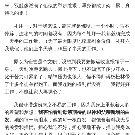
来，双腿像灌满了铅似的举步维艰，浑身都散了架，累，真
特么的累！
礼拜一，对于我来说，简直就是炼狱。十个小时，马不
停蹄，连喘气的时间都没有，因为每个礼拜一我都必须完成
一天半的工作量。（为了最大限度地榨取剩余价值，礼拜六
我放假，他们上半天班，积压了半天的工作。）
原以为仓管是个文职，没想到我要兼搬运收发报销于一
身，一天到晚跑来跑去，搬上搬下，也不知流了多少汗水，
比干苦力可累多了，精神压力也很大，怪不得师傅杨松林带
了十多个徒弟都跑了。而我连跑的权利都没有——我得好好
工作，不能让家人再操心了。
我很珍惜这份来之不易的工作，因为我身上承载着太多
的希望和梦想：
我害怕看到母亲期待的眼神和父亲新增的白
发。
她的每一滴泪水，他的每一根白发，都饱含着对我无尽
的关爱和担忧。担心我吃不好，担心我睡不香，担心我身体
不好，担心我工作太累，担心我娶不到老婆……担心这，担