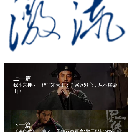
上一篇
我本宋押司，绝非宋天王；丫厮这颗心，从不属梁
山！
下一篇
《悟空传》上映了，我却不敢再拿“劈天踏地”作个