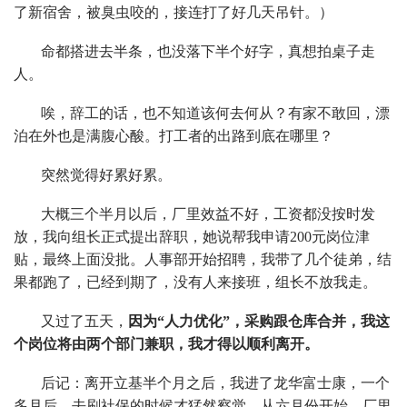
了新宿舍，被臭虫咬的，接连打了好几天吊针。）
命都搭进去半条，也没落下半个好字，真想拍桌子走
人。
唉，辞工的话，也不知道该何去何从？有家不敢回，漂
泊在外也是满腹心酸。打工者的出路到底在哪里？
突然觉得好累好累。
大概三个半月以后，厂里效益不好，工资都没按时发
放，我向组长正式提出辞职，她说帮我申请200元岗位津
贴，最终上面没批。人事部开始招聘，我带了几个徒弟，结
果都跑了，已经到期了，没有人来接班，组长不放我走。
又过了五天，
因为“人力优化”，采购跟仓库合并，我这
个岗位将由两个部门兼职，我才得以顺利离开。
后记：离开立基半个月之后，我进了龙华富士康，一个
多月后，去刷社保的时候才猛然察觉，从六月份开始，厂里