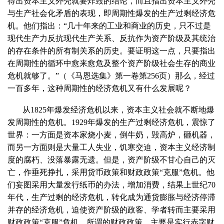
得出资本主义外壳就要炸毁的结论，而且指出资本主义外壳
与生产社会化矛盾的表现，即周期性爆发的生产过剩经济危
机。他们指出：“几十年来的工业和商业的历史，只不过是
现代生产力反抗现代生产关系、反抗作为资产阶级及其统治
的存在条件的所有制关系的历史。要证明这一点，只要指出
在周期性的循环中愈来愈危及整个资产阶级社会生存的商业
危机就够了。”（《马恩选集》第一卷第
256
页）那么，经过
一百多年，这种周期性的经济危机又有什么发展呢？
从
1825
年爆发经济危机以来，资本主义社会就不断地爆
发周期性的危机。
1929
年爆发的生产过剩经济危机，震惊了
世界：一方面是资本家烧小麦，倒牛奶，毁高炉，砸机器，
而另一方面则是大量工人失业，饥寒交迫，资本主义经济制
度的腐朽、没落暴露无遗。但是，资产阶级不甘心自己的灭
亡，作垂死挣扎，采用货币政策和财政政策“克服”危机。他
们妄图采用大量发行纸币的办法，增加消费，结果上世纪
70
年代，生产过剩的经济危机，转化成为通货膨胀与经济停滞
并存的经济危机，迫使资产阶级的政客、学者转而主要采用
财政政策“克服”危机。所谓的财政政策，主要是实行赤字财