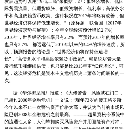
发展趋势可以用“五低二高”来概括，即：低经济增长、低国
际贸易流量、低通货膨胀、低投资增长、低利率；高债务水
平和高度依赖货币政策。这种状况在
2017
年将略有改善，但
世界经济仍将保持低速增长。”（原标题：联合国《
2017
年
世界经济形势与展望》：今年全球经济预计增长
2.7%
）
2016
年，世界经济增长率只有
2.2%
，而预计
2017
年的增长率
也只有
2.7%
，都远远低于
2010
年以来的
3.4%
的增长速度，所
以，预测报告的结论是：“世界经济仍将保持低速增
长”，“高债务水平和高度依赖货币政策”。就是说尽管大量
发行纸币和继续借债，也只能是比
2015
年更“低速增长”，可
见，这次经济危机是资本主义危机历史上萧条时间最长的一
次。
据《华尔街见闻》报道：《大佬警告：风险就在门口，
已超过
2008
年金融危机》一文说：“现年
73
岁的债王格罗斯
今年以来不止一次警告资产价格太高，并认为当前的市场风
险已创
2008
年金融危机之前最高。
----------
超量宽松令系统中
的流通性太多，人们蜂拥购买风险资产并用避险资产对冲，
导致股价虚高、债市收益率下降。”“下一场金融危机将是我