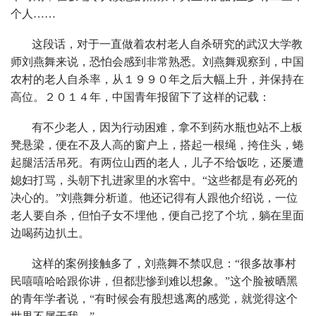
个人……
这段话，对于一直做着农村老人自杀研究的武汉大学教
师刘燕舞来说，恐怕会感到非常熟悉。刘燕舞观察到，中国
农村的老人自杀率，从１９９０年之后大幅上升，并保持在
高位。２０１４年，中国青年报留下了这样的记载：
有不少老人，因为行动困难，拿不到药水瓶也站不上板
凳悬梁，便在不及人高的窗户上，搭起一根绳，挎住头，蜷
起腿活活吊死。有两位山西的老人，儿子不给饭吃，还屡遭
媳妇打骂，头朝下扎进家里的水窖中。“这些都是有必死的
决心的。”刘燕舞分析道。他还记得有人跟他介绍说，一位
老人要自杀，但怕子女不埋他，便自己挖了个坑，躺在里面
边喝药边扒土。
这样的案例接触多了，刘燕舞不禁叹息：“很多故事村
民嘻嘻哈哈跟你讲，但都悲惨到难以想象。”这个脸被晒黑
的青年学者说，“有时候会有股想逃离的感觉，就觉得这个