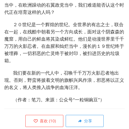
当中，在欧洲躁动的右翼政党当中，我们难道能否认这个时
代正在培育这样的人吗？
２０世纪是一个辉煌的世纪。全世界的有志之士，联合
在一起，在残酷中朝着另一个方向成长，面对这个阴森森的
魔窟，用自己的鲜血将其染成鲜红。他们是动漫世界里千千
万万的火影忍者。在血腥和灿烂当中，漫长的１９世纪终于
被埋葬，一切邪恶的亡灵终于被封印，被扫进历史的垃圾
箱。
我们要在新的一代人中，召唤千千万万火影忍者地出
现。否则，野蛮将披着文明的旗帜兴风作浪，邪恶将以正义
的名义，将人类推入战争的血海汪洋。
（作者：笔刀。来源：公众号“一粒铜豌豆”）
喜欢
(
10
)
分享