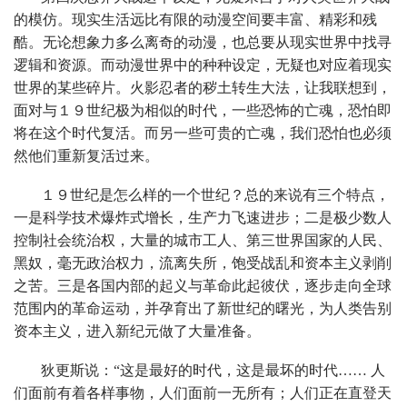
的模仿。现实生活远比有限的动漫空间要丰富、精彩和残
酷。无论想象力多么离奇的动漫，也总要从现实世界中找寻
逻辑和资源。而动漫世界中的种种设定，无疑也对应着现实
世界的某些碎片。火影忍者的秽土转生大法，让我联想到，
面对与１９世纪极为相似的时代，一些恐怖的亡魂，恐怕即
将在这个时代复活。而另一些可贵的亡魂，我们恐怕也必须
然他们重新复活过来。
１９世纪是怎么样的一个世纪？总的来说有三个特点，
一是科学技术爆炸式增长，生产力飞速进步；二是极少数人
控制社会统治权，大量的城市工人、第三世界国家的人民、
黑奴，毫无政治权力，流离失所，饱受战乱和资本主义剥削
之苦。三是各国内部的起义与革命此起彼伏，逐步走向全球
范围内的革命运动，并孕育出了新世纪的曙光，为人类告别
资本主义，进入新纪元做了大量准备。
狄更斯说：“这是最好的时代，这是最坏的时代…… 人
们面前有着各样事物，人们面前一无所有；人们正在直登天