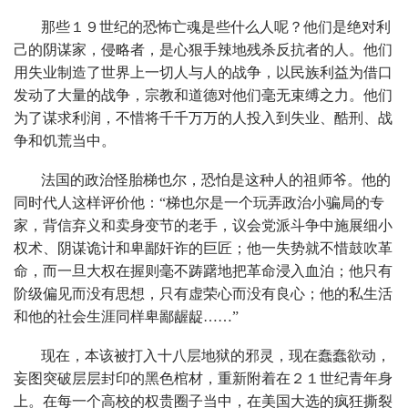
那些１９世纪的恐怖亡魂是些什么人呢？他们是绝对利
己的阴谋家，侵略者，是心狠手辣地残杀反抗者的人。他们
用失业制造了世界上一切人与人的战争，以民族利益为借口
发动了大量的战争，宗教和道德对他们毫无束缚之力。他们
为了谋求利润，不惜将千千万万的人投入到失业、酷刑、战
争和饥荒当中。
法国的政治怪胎梯也尔，恐怕是这种人的祖师爷。他的
同时代人这样评价他：“梯也尔是一个玩弄政治小骗局的专
家，背信弃义和卖身变节的老手，议会党派斗争中施展细小
权术、阴谋诡计和卑鄙奸诈的巨匠；他一失势就不惜鼓吹革
命，而一旦大权在握则毫不踌躇地把革命浸入血泊；他只有
阶级偏见而没有思想，只有虚荣心而没有良心；他的私生活
和他的社会生涯同样卑鄙龌龊……”
现在，本该被打入十八层地狱的邪灵，现在蠢蠢欲动，
妄图突破层层封印的黑色棺材，重新附着在２１世纪青年身
上。在每一个高校的权贵圈子当中，在美国大选的疯狂撕裂