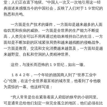
堂；人们正在直下地狱。”中国人一次又一次地引用这一经
典描述来感慨当今的中国社会，反映了人们对于１９世纪的
熟悉和共鸣。
一方面是生产技术的爆炸，一方面却是越来越多的人面
临饥荒和疾病的威胁。一方面是全世界的生产能力不断提
高，人类完全可以不用再通过抢劫来维持自己的生活，一方
面却是不断加剧的区域紧张局势和越来越残酷的侵略战争。
一方面是教育、交流和文化消费越来越普及，一方面却是越
来越野蛮、自私和空洞的人类精神世界。
这些，与漫长而恐怖的１９世纪，如出一辙。
１８４２年，一个年轻的德国商人到了“世界工业中
心”伦敦，在这个全世界最富裕的城市里，他看到了令他极
为震惊的一幕。他这样写道：
“穷人常常是住在紧靠着富人府邸的狭窄的小胡同里。
可是通常总给他们划定一块完全孤立的地区，他们必须在比