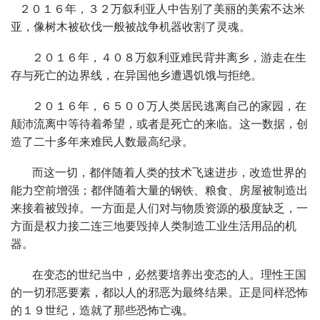
２０１６年，３２万叙利亚人中告别了美丽的美索不达米
亚，像树木被砍伐一般被战争机器收割了灵魂。
２０１６年，４０８万叙利亚难民背井离乡，游走在生
存与死亡的边界线，在异国他乡遭遇饥饿与拒绝。
２０１６年，６５００万人类居民逃离自己的家园，在
颠沛流离中等待着希望，或者是死亡的来临。这一数据，创
造了二十多年来难民人数最高纪录。
而这一切，都伴随着人类的技术飞速进步，改造世界的
能力空前增强；都伴随着大量的钢铁、粮食、房屋被制造出
来接着被毁掉。一方面是人们对与物质资源的极度缺乏，一
方面是权力接二连三地要毁掉人类制造工业生活用品的机
器。
在变态的世纪当中，必然要培养出变态的人。理性王国
的一切邪恶要素，都以人的邪恶为最终结果。正是同样恐怖
的１９世纪，造就了那些恐怖亡魂。