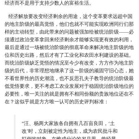
经济而不是用于支持少数人的富裕生活。
经济解放要改变经济剩余的用途，这个变革要求远超中国
的地主阶级的最高觉悟，他们也就不可能实现欧洲同行们那
样的主动转型，由此带来的问题被强加给被统治阶级——必
须通过政治变革拿回来经济剩余才能够实现更有效的利用，
最后是通过一场被统治阶级的彻底革命来解决地主阶级的地
位和历史出路，然后才有了工业化和农田水利建设的基础。
而统治阶级缺乏觉悟的情况至今少有改变，方方作为地主阶
级的后代，非常理想地继承了这一阶级的顽固守旧心态，她
不看世界性的历史潮流，也不反思孔夫子教导的统治阶级最
低觉悟要求，更不考虑工农业发展对于稳固统治阶级地位的
必要性，唯一关注的就是拥有不相同份额的贵族地位还在不
在？这似乎就是方方唯一认可的历史评判标准：
“汪、杨两大家族各自拥有几百亩良田，‘土
改’时，立刻被定性为地主，成为农民批斗和
打倒的对象。在惟成分论的岁月里，曾经显