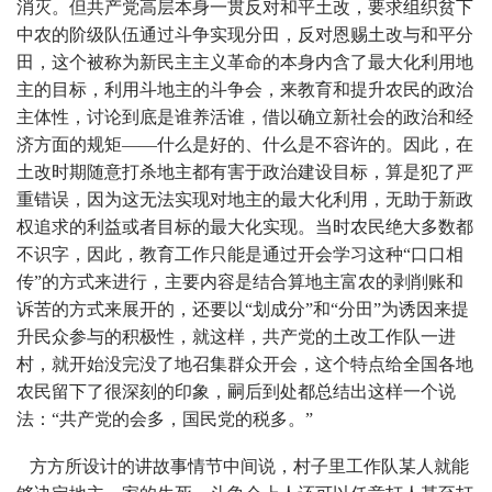
消灭。但共产党高层本身一贯反对和平土改，要求组织贫下
中农的阶级队伍通过斗争实现分田，反对恩赐土改与和平分
田，这个被称为新民主主义革命的本身内含了最大化利用地
主的目标，利用斗地主的斗争会，来教育和提升农民的政治
主体性，讨论到底是谁养活谁，借以确立新社会的政治和经
济方面的规矩——什么是好的、什么是不容许的。因此，在
土改时期随意打杀地主都有害于政治建设目标，算是犯了严
重错误，因为这无法实现对地主的最大化利用，无助于新政
权追求的利益或者目标的最大化实现。当时农民绝大多数都
不识字，因此，教育工作只能是通过开会学习这种“口口相
传”的方式来进行，主要内容是结合算地主富农的剥削账和
诉苦的方式来展开的，还要以“划成分”和“分田”为诱因来提
升民众参与的积极性，就这样，共产党的土改工作队一进
村，就开始没完没了地召集群众开会，这个特点给全国各地
农民留下了很深刻的印象，嗣后到处都总结出这样一个说
法：“共产党的会多，国民党的税多。”
方方所设计的讲故事情节中间说，村子里工作队某人就能