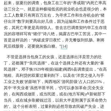
起来，据夏衍的调查，包身工在三年的“养成期”内死亡率高
达三分之一。就是这种极端低劣的就业机会也是很少的，本
土工人数量只有两百万左右，为寻求工作和生存机会的“猪
仔出洋”数字则要高出好几倍，因为运输和工作条件过于恶
劣，其死亡率更是高得惊人。曾去古巴调查契约华工生存境
况的容增祥写有“猪仔”诗八绝，揭露古巴华工苦况，其中一
首是这样说的：“肉破皮穿日夜忙，并无餐饭到饥肠。剩将
死后残骸骨，还要烧灰炼白糖。”
[14]
不管是选择当包身工的女孩，还是选择出洋卖苦力的壮
丁，还都属于“良民选择”，在这个选择之外还有大量的“暴
民选择”，邓子恢1929年根据(福建)闽西6县调查提出，“在高
地租、高利贷的双重过量剥削下，以及在‘洋货之侵入与手
工业之失败’的影响下，闽西地区‘游民阶级’占人口的25%，
其中‘半失业者’虽然半匪半民，‘仍可以参加革命;完全失业
的，在闽西或做匪，或当民团，或在(地方军阀)卢新铭部下
当兵，或在城乡靠赌钱过活，以前大半是附属于反革命势力
的’。这个分析表明，过量剥削必然导致农民破产失业，进