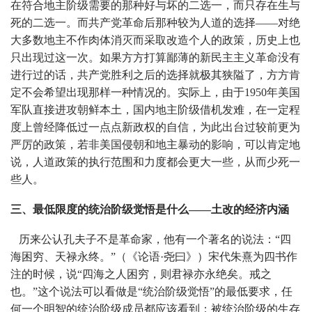
在符合地主阶级需要的那种好与坏的二选一，而只存在生与
死的二选一。而共产党革命后那种较为人道的选择——对绝
大多数地主不作肉体消灭而采取改造个人的政策，历史上也
只出现过这一次。如果方方打算鄙薄的新民主主义革命没有
进行过的话，共产党胜利之后的选择就极其狭隘了，方方肯
定不会希望出现那样一种情况的。实际上，由于1950年美国
军队直接进攻朝鲜本土，国内地主阶级借机发难，在一定程
度上曾经降低过一点点新政权的自信，为此出台过较前更为
严厉的政策，若非美国侵朝和地主暴动的影响，可以肯定地
说，人道政策的执行范围和力度都会更大一些，从而少死一
些人。
三、最低限度的统治阶级觉悟是什么——土改的经济内涵
历来公认孔夫子不是革命家，他有一个著名的说法：“四
海困穷、天禄永终。”（《论语·尧曰》）宋代朱熹为四书作
注的时候，说“四海之人困穷，则君禄亦永绝矣。戒之
也。”这个说法可以看做是“统治阶级觉悟”的最低要求，任
何一个明智的统治阶级成员都应该看到：被统治阶级的生存