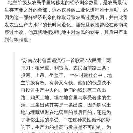
地主阶级从农民手里转移走的经济剩余数量，是农民最低
生存需要之外的全部，这不仅导致工业化进程难于启动，还
因为这一部分经济剩余的榨取导致农民过度穷困，并由此引
发农业生产力水平的长时间退化。潘光旦教授曾经在苏南考
察过土改，他真切地把握到地主对农民的剥夺，其后果严重
到何等程度：
“苏南农村曾普遍流行一首歌谣:‘农民背上两
把刀：租米重、利钱高。农民面前路三条：
投河、上吊、坐监牢。’”“在封建社会中，地
主阶级有权、有势又有钱。他们的钱是决不
再投进生产中去的。他们的钱只有三条出
路：购买土地、埋在地窖里与享受奢侈的生
活。三条出路其实是一条出路，因为购买土
地与埋藏钱财在地窖里的最后目的，还是为
了奢侈生活的享受。”“在这种恶性循环的影
响下，生产力的提高与发展是不可能的。为