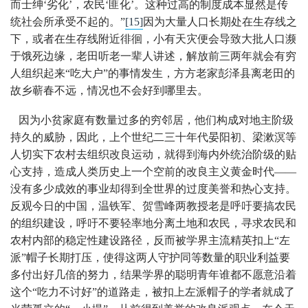
而士绅‘劣化’，农民‘匪化’。这种过高的制度成本显然是传
统社会所承受不起的。”
[15]
因为大量人口长期处在生存线之
下，或者在生存线附近徘徊，小有天灾便会导致大批人口濒
于饿死边缘，老田听老一辈人讲述，解放前三两年就会有穷
人组织起来“吃大户”的事情发生，方方老家彭泽县离老田的
故乡蕲春不远，情况也不会好到哪里去。
因为小贫家庭有数量过多的穷邻居，他们构成对地主阶级
持久的威胁，因此，上个世纪二三十年代晏阳初、梁漱溟等
人切实下农村去组织改良运动，就得到海内外统治阶级的贴
心支持，造成人类历史上一个空前的改良主义黄金时代——
没有多少成效的事业却得到全世界的过度美誉和热心支持。
反观今日的中国，温铁军、贺雪峰两教授老是呼吁要搞农民
的组织建设，呼吁不要轻率地分离土地和农民，寻求农民和
农村内部的稳定性建设路径，反而被学界主流精英扣上“左
派”帽子长期打压，使得这两人守护同等数量的职业利益要
多付出好几倍的努力，结果学界的聪明青年谁都不愿意沿着
这个“吃力不讨好”的道路走，被扣上左派帽子的学者就成了