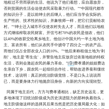
地租过不劳而获的生活。他说为了他们着想，应自愿放弃，
否则贫困的生活会迫使农民采取暴力行动。”“中国现代都市
的知识分子，是以前绅士的后继人，他们应当学会实际的、
生产性的、技术性的知识，并象牧师一样，把它们贡献给农
村。”“绅士迁入城市不仅使农村失去人才，而且他们以地租
方式继续榨取农民财富。开弦弓村70%的农民是佃农，他们
以40%的收获交给离乡地主。他估计中国大约一半土地为地
主、富农所有，他们从农民手中掳夺了四分之一的农产品。
而他们仅占全部农业人口的10%。”“他后来称租佃土地为‘剥
削’，地主是‘寄生虫’，并警告地主应放弃过依靠地租的特权
生活，否则会激起农民的暴力革命。”
[⑨]
费孝通的姐姐费达
生亲自下乡，跟农民一起组织合作社，帮助改进养蚕和缫丝
技术，这说明：真正的统治阶级觉悟，不是口头上说说而
已，而是要身体力行地抛弃旧身份，向新的方向实现转型。
同属于地主后代，方方与费孝通相比，缺乏历史远见，更
多地体现了旧统治阶级成为历史演进阻力的那种执着劲头，
地主阶级做这样的选择其后果当然是把历史僵局最大化：如