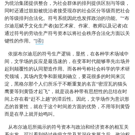
为统治集团提供整合，为社会群体的排列提供区别与等级，
同时还通过鼓励被统治者接受现存的社会区分等级而把社会
的等级排列合法化。符号系统因此也发挥政治的功能。”“布
尔迪厄赋予文化生产者(如艺术家、作家、教师以及记者)在
通过符号的劳动生产符号资本以将社会秩序合法化方面以关
键性的作用。”
[④]
依据布尔迪厄的符号生产逻辑，显然，在各种学术场域中
间，文学场的反应是最迅速的，在变革时代能够率先出场并
起到颠覆性的认同塑造作用。而各种号称社会科学的学术研
究领域，其场内竞争和新规则确立，要花很多的时间来沉
淀，黑格尔那个人们所乐于不断重复的名言“密涅瓦的猫头
鹰要等到黄昏才起飞”，就是说各种带有思想性的总结在时
间上存在着“赶不上趟”的滞后性。因此，文学场作为意识形
态的首要性，就在于这个时间差方面的优势，不用等到黄昏
而是在早上就开始鸣叫。
从布尔迪厄所揭示的符号资本与政治和经济资本的相互关
系出发，可以看到经过伤痕文学及其深化发展之后，政治权