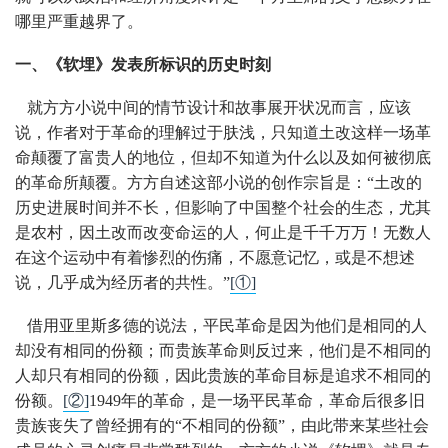
哪里严重越界了。
一、《软埋》发表所标识的历史时刻
就方方小说中间的情节设计和故事展开状况而言，应该
说，作者对于革命的理解过于肤浅，只知道土改这样一场革
命颠覆了富贵人的地位，但却不知道为什么以及如何被彻底
的革命所颠覆。方方自述这部小说的创作宗旨是：“土改的
历史进展时间并不长，但影响了中国整个社会的生态，尤其
是农村，因土改而改变命运的人，何止是千千万万！无数人
在这个运动中有着惨烈的伤痛，不愿意记忆，或是不想述
说，几乎成为经历者的共性。”
[①]
借用亚里斯多德的说法，平民革命是因为他们是相同的人
却没有相同的份额；而贵族革命则反过来，他们是不相同的
人却只有相同的份额，因此贵族的革命目标是追求不相同的
份额。
[②]
1949年的革命，是一场平民革命，革命后很多旧
贵族丧失了曾经拥有的“不相同的份额”，由此带来某些社会