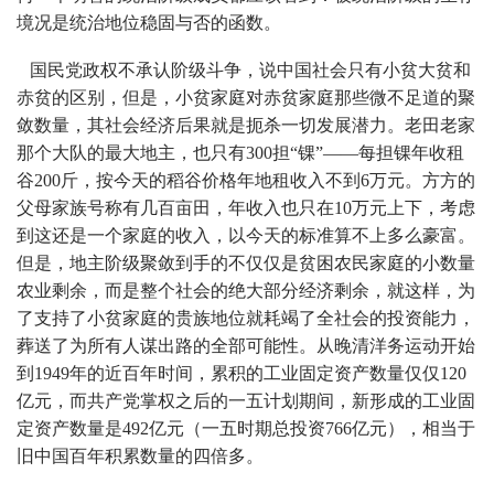
境况是统治地位稳固与否的函数。
国民党政权不承认阶级斗争，说中国社会只有小贫大贫和
赤贫的区别，但是，小贫家庭对赤贫家庭那些微不足道的聚
敛数量，其社会经济后果就是扼杀一切发展潜力。老田老家
那个大队的最大地主，也只有300担“锞”——每担锞年收租
谷200斤，按今天的稻谷价格年地租收入不到6万元。方方的
父母家族号称有几百亩田，年收入也只在10万元上下，考虑
到这还是一个家庭的收入，以今天的标准算不上多么豪富。
但是，地主阶级聚敛到手的不仅仅是贫困农民家庭的小数量
农业剩余，而是整个社会的绝大部分经济剩余，就这样，为
了支持了小贫家庭的贵族地位就耗竭了全社会的投资能力，
葬送了为所有人谋出路的全部可能性。从晚清洋务运动开始
到1949年的近百年时间，累积的工业固定资产数量仅仅120
亿元，而共产党掌权之后的一五计划期间，新形成的工业固
定资产数量是492亿元（一五时期总投资766亿元），相当于
旧中国百年积累数量的四倍多。