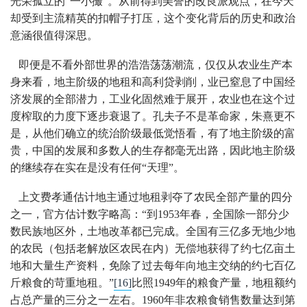
光荣孤立的“一小撮”。从前得到美誉的改良派观点，在今天
却受到主流精英的扣帽子打压，这个变化背后的历史和政治
意涵很值得深思。
即便是不看外部世界的浩浩荡荡潮流，仅仅从农业生产本
身来看，地主阶级的地租和高利贷剥削，业已窒息了中国经
济发展的全部潜力，工业化固然难于展开，农业也在这个过
度榨取的力度下逐步衰退了。孔夫子不是革命家，朱熹更不
是，从他们确立的统治阶级最低觉悟看，有了地主阶级的富
贵，中国的发展和多数人的生存都毫无出路，因此地主阶级
的继续存在实在是没有任何“天理”。
上文费孝通估计地主通过地租剥夺了农民全部产量的四分
之一，官方估计数字略高：“到1953年春，全国除一部分少
数民族地区外，土地改革都已完成。全国有三亿多无地少地
的农民（包括老解放区农民在内）无偿地获得了约七亿亩土
地和大量生产资料，免除了过去每年向地主交纳的约七百亿
斤粮食的苛重地租。”
[16]
比照1949年的粮食产量，地租额约
占总产量的三分之一左右。1960年非农粮食销售数量达到第