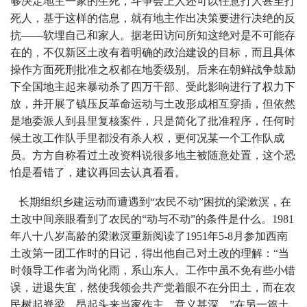
够决定地主一家的生死，斗争会上人还可以任意打人甚至打
死人，基于这样的信息，就有地主作出决策要进行决绝的反
抗——软埋自己和家人。据老田访问所知这绝对是不可能存
在的，不仅新区土改有着明确的政治建设的目标，而且具体
操作方面死刑批准之权都在地委级别。后来在朝鲜战争鼓励
下全国地主起来暴动杀了四万干部、受此影响进行了权力下
放，并开展了镇压反革命运动与土改形成相互穿插，但依然
是地委派人到县里复核案件，只是简化了批准程序，任何时
候土改工作队手里都没有杀人权，更何况某一个工作队成
员。方方自称看过土改资料说很多地主被随意处置，这个恐
怕是看错了，建议再回去认真看看。
长期组织乡建运动而遭遇到“农民不动”困扰的梁漱溟，在
土改中间亲眼看到了农民的“动与不动”的条件是什么。1981
年八十八岁高龄的梁漱溟重新阅读了1951年5-8月参加西南
土改第一团工作时的日记，得出他自己对土改的理解：“当
时领导工作者为尚化雨，系山东人。工作中虽不免有些小错
误，进退失宜，然使我领会共产党着眼不在分田土，而在农
民树起脊梁，昂起头来当家作主，意义甚深。”在另一篇土