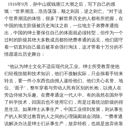
1916年9月，孙中山观钱塘江大潮之后，写下自己的感
慨：“世界潮流，浩浩荡荡，顺之则昌，逆之则亡。”对于这
个世界潮流的体悟，很多了解世界历史的人都有所把握，在
中国的地主阶级被历史淘汰之前，一位地主子弟费孝通指
出，中国的绅士要保住自己的体面就必须转型，但作为一个
过时的阶级其绝大多数成员都拒绝费孝通的远见，他们固守
着一切直到自己最后被革命强行淘汰，这才带着十万分的不
情愿退出历史舞台：
“他认为绅士文化不适应现代化工业。绅士所受教育使他
们轻视技能和技术知识，他们不接触实际，只会揣着手转来
转去，要一件小东西也由佣人递给他们。他们关心名誉、地
位、‘面子’，整年穿着与劳动人民有区别的长袍，以佣人在
旁边侍候为乐趣。在费孝通这一代人中。有的虽然在国外学
了科学技术，回国后也不使用它们，而是过着统治阶级的得
意生活。如果绅士从事生产，中国工业得到发展，则从事生
产的人和受过教育的人之间的心理隔阂就会消除。”“费孝通
说解决办法是绅士们从事生产，放弃特权，也就是放弃依靠