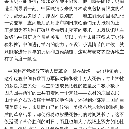
果历史不能够强行淘汰这个地主阶级、他们就要阻碍历史前
进直到最后一刻。中国晚清以来的各种改良包括有限度的革
命，都最后失败了，原因不是别的——地主阶级顽固地拒绝
一切变革，直到最后的历史审判日来临他们无力抵制为止。
正是因为不能够正确地看待历史变革的要求，以及认识地主
阶级与中国历史全局的关系，所以，方方未能获得从历史经
验和教训中间进行学习的能力，在设计小说情节的时候，就
只能够进行简单的哭诉和道德颠覆，这就与老贫农控诉地主
有了高度一致性。
中国共产党领导下的人民革命，是在战场上决出胜负的，
这个过程中间有数百万军队对阵和数十万人死伤，付出牺牲
的多是底层民众，地主阶级成员牺牲的数量反而极小极小，
因为国共两军的士兵有着同一个来源——农村的底层农民。
由于蒋介石政权属于半殖民地性质，还得到外部宗主国的巨
额美援支持，来巩固自己的统治，美援虽然未能够影响到最
后的革命结果，却使得蒋政权垂死挣扎的时间延长了，这不
仅延缓了革命胜利的时日，而且也加大了战场上双方的牺牲
数量，但这些加大的牺牲数量也主要是由底层民众承担的。