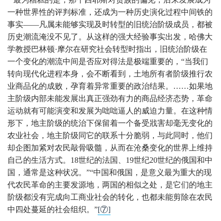
一种世界性的评判标准，还成为一种历史演化过程中间铁的
事实——凡属未能够实现及时转型的旧统治阶级成员，都被
历史潮流淹没不见了。从这样的强大经验事实出发，哈佛大
学教授巴林顿·摩尔在研究社会转型时指出，旧统治阶级在
一个变化的潮流中间是否应对得法是极端重要的，“当我们
转向现代化进程本身，会不断看到，土地所有者阶级推行农
业商品化的成败，孕育着异常重要的政治结果。……如果地
主阶级内部未能发展出真正强劲有力的商品经济态势，革命
运动就有可能演变和发展为咄咄逼人的威迫力量。在这种情
形下，地主阶级的统治下保留着一个备受戕害却毫无变化的
农业社会，地主阶级同它的联系十分脆弱，与此同时，他们
却企图加紧对农民敲骨吸髓，从而在沧桑变化的世界上维持
自己的生活方式。18世纪的法国、19世纪20世纪的俄国和中
国，通常是这种状况。”“中国和俄国，是意义最为重大的现
代农民革命的主要发源地，两国的相似之处，是它们的地主
阶级都没有完成向工商业社会的转化，也都未能剪除在农民
中四处蔓延的社会组织。”
[⑦]