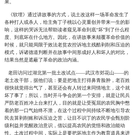
果。
《软埋》通过讲故事的方式，说土改这样一场革命发生了
各种打人或杀人，给主角丁子桃以心灵重创并带来一生的影
响，这样的哭诉无法帮助读者窥见革命到底“坏”到了什么程
度、到底坏在什么地方。因此，在讲故事来颠覆革命价值的
时候，就只能局限于效法老贫农控诉地主残酷剥削和压迫的
模式，诉诸德道判断并在故事中间形成好人和坏人的对比，
结果当然是遮蔽了革命的政治内涵。
老田访问过湖北第一批土改试点——武汉市郊花山——的
老土改干部，据他们说：要是把地主打得鼻青脸肿，老百姓
很快就觉得出气了，甚至还会有人转过来同情地主，这个就
坏了事了；所以，当时开斗争会的第一个安排，就是让民兵
严防老百姓冲上台来打人，目的就是让受冤屈的农民胸中憋
着的那一口气始终不泄，在这个过程中间持续不断地引导农
民去算剥削账和诉压迫之苦，让目不识丁的农民学会甄别阶
级利益并觉醒政治意识，借以提高农民的觉悟和政治能动
性。土改过程中间，实际上是要把坏地主作为教育道具来进