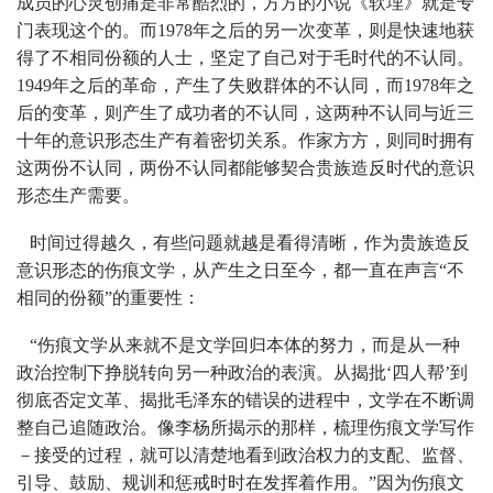
成员的心灵创痛是非常酷烈的，方方的小说《软埋》就是专
门表现这个的。而1978年之后的另一次变革，则是快速地获
得了不相同份额的人士，坚定了自己对于毛时代的不认同。
1949年之后的革命，产生了失败群体的不认同，而1978年之
后的变革，则产生了成功者的不认同，这两种不认同与近三
十年的意识形态生产有着密切关系。作家方方，则同时拥有
这两份不认同，两份不认同都能够契合贵族造反时代的意识
形态生产需要。
时间过得越久，有些问题就越是看得清晰，作为贵族造反
意识形态的伤痕文学，从产生之日至今，都一直在声言“不
相同的份额”的重要性：
“伤痕文学从来就不是文学回归本体的努力，而是从一种
政治控制下挣脱转向另一种政治的表演。从揭批‘四人帮’到
彻底否定文革、揭批毛泽东的错误的进程中，文学在不断调
整自己追随政治。像李杨所揭示的那样，梳理伤痕文学写作
－接受的过程，就可以清楚地看到政治权力的支配、监督、
引导、鼓励、规训和惩戒时时在发挥着作用。”因为伤痕文