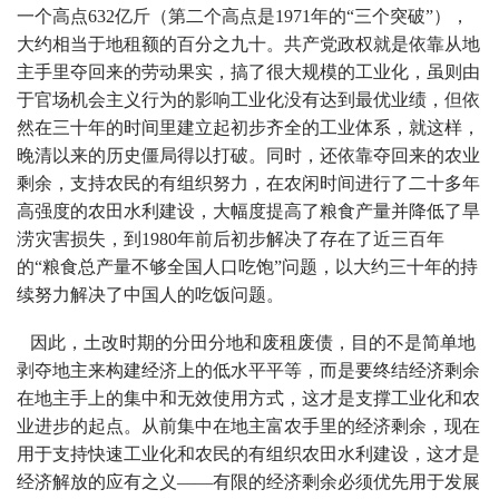
一个高点632亿斤（第二个高点是1971年的“三个突破”），
大约相当于地租额的百分之九十。共产党政权就是依靠从地
主手里夺回来的劳动果实，搞了很大规模的工业化，虽则由
于官场机会主义行为的影响工业化没有达到最优业绩，但依
然在三十年的时间里建立起初步齐全的工业体系，就这样，
晚清以来的历史僵局得以打破。同时，还依靠夺回来的农业
剩余，支持农民的有组织努力，在农闲时间进行了二十多年
高强度的农田水利建设，大幅度提高了粮食产量并降低了旱
涝灾害损失，到1980年前后初步解决了存在了近三百年
的“粮食总产量不够全国人口吃饱”问题，以大约三十年的持
续努力解决了中国人的吃饭问题。
因此，土改时期的分田分地和废租废债，目的不是简单地
剥夺地主来构建经济上的低水平平等，而是要终结经济剩余
在地主手上的集中和无效使用方式，这才是支撑工业化和农
业进步的起点。从前集中在地主富农手里的经济剩余，现在
用于支持快速工业化和农民的有组织农田水利建设，这才是
经济解放的应有之义——有限的经济剩余必须优先用于发展