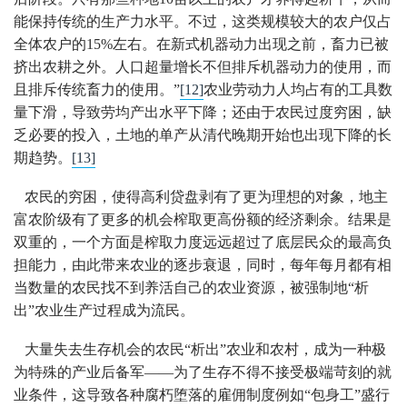
能保持传统的生产力水平。不过，这类规模较大的农户仅占
全体农户的15%左右。在新式机器动力出现之前，畜力已被
挤出农耕之外。人口超量增长不但排斥机器动力的使用，而
且排斥传统畜力的使用。”
[12]
农业劳动力人均占有的工具数
量下滑，导致劳均产出水平下降；还由于农民过度穷困，缺
乏必要的投入，土地的单产从清代晚期开始也出现下降的长
期趋势。
[13]
农民的穷困，使得高利贷盘剥有了更为理想的对象，地主
富农阶级有了更多的机会榨取更高份额的经济剩余。结果是
双重的，一个方面是榨取力度远远超过了底层民众的最高负
担能力，由此带来农业的逐步衰退，同时，每年每月都有相
当数量的农民找不到养活自己的农业资源，被强制地“析
出”农业生产过程成为流民。
大量失去生存机会的农民“析出”农业和农村，成为一种极
为特殊的产业后备军——为了生存不得不接受极端苛刻的就
业条件，这导致各种腐朽堕落的雇佣制度例如“包身工”盛行