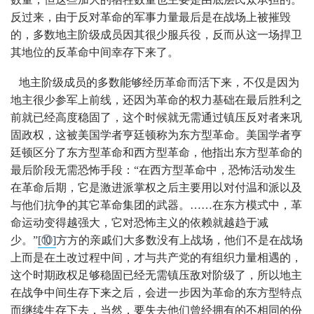
反过来，由于反对革命的军事力量最后是在战场上被摧毁
的，多数地主阶级成员因其很少服兵役，反而从这一场捍卫
其地位的反革命中间幸存下来了。
地主阶级成员的多数能够经历革命而活下来，不仅是因为
地主很少参军上前线，还因为革命的权力基础在最后胜利之
前就已经高度稳固了，这个时候就无需通过镇压反对者来巩
固政权，这被美国学者亨廷顿称为东方型革命。美国学者亨
廷顿区分了东方型革命和西方型革命，他指出东方型革命的
最后阶段无需恐怖手段：“在西方型革命中，恐怖活动发生
在革命后期，它是激进派掌权之后主要用以对付温和派以及
与他们抗争的其它革命集团的武器。……在东方模式中，革
命运动变得越强大，它对恐怖主义的依赖就越趋于减
少。”
[⑩]
方方的亲戚们大多数没有上战场，他们不是在战场
上而是在土改过程中间，才与共产党的有组织力量相遇的，
这个时期政权足够稳固已经无需镇压敌对阶级了，所以地主
在战争中间生存下来之后，会进一步因为革命的东方型特点
而继续生存下去，当然，要失去他们曾经拥有的不相同的份