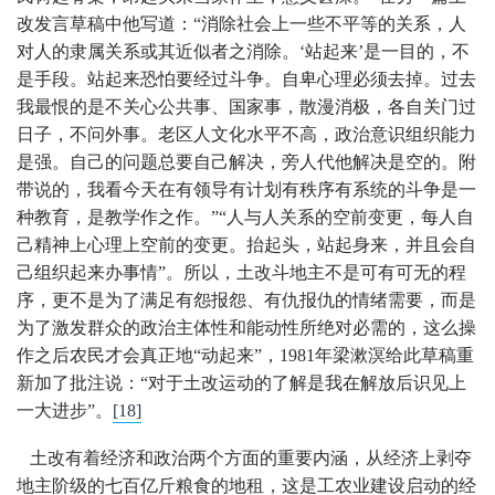
改发言草稿中他写道：“消除社会上一些不平等的关系，人
对人的隶属关系或其近似者之消除。‘站起来’是一目的，不
是手段。站起来恐怕要经过斗争。自卑心理必须去掉。过去
我最恨的是不关心公共事、国家事，散漫消极，各自关门过
日子，不问外事。老区人文化水平不高，政治意识组织能力
是强。自己的问题总要自己解决，旁人代他解决是空的。附
带说的，我看今天在有领导有计划有秩序有系统的斗争是一
种教育，是教学作之作。”“人与人关系的空前变更，每人自
己精神上心理上空前的变更。抬起头，站起身来，并且会自
己组织起来办事情”。所以，土改斗地主不是可有可无的程
序，更不是为了满足有怨报怨、有仇报仇的情绪需要，而是
为了激发群众的政治主体性和能动性所绝对必需的，这么操
作之后农民才会真正地“动起来”，1981年梁漱溟给此草稿重
新加了批注说：“对于土改运动的了解是我在解放后识见上
一大进步”。
[18]
土改有着经济和政治两个方面的重要内涵，从经济上剥夺
地主阶级的七百亿斤粮食的地租，这是工农业建设启动的经