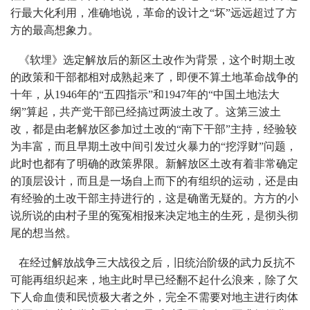
行最大化利用，准确地说，革命的设计之“坏”远远超过了方
方的最高想象力。
《软埋》选定解放后的新区土改作为背景，这个时期土改
的政策和干部都相对成熟起来了，即便不算土地革命战争的
十年，从1946年的“五四指示”和1947年的“中国土地法大
纲”算起，共产党干部已经搞过两波土改了。这第三波土
改，都是由老解放区参加过土改的“南下干部”主持，经验较
为丰富，而且早期土改中间引发过火暴力的“挖浮财”问题，
此时也都有了明确的政策界限。新解放区土改有着非常确定
的顶层设计，而且是一场自上而下的有组织的运动，还是由
有经验的土改干部主持进行的，这是确凿无疑的。方方的小
说所说的由村子里的冤冤相报来决定地主的生死，是彻头彻
尾的想当然。
在经过解放战争三大战役之后，旧统治阶级的武力反抗不
可能再组织起来，地主此时早已经翻不起什么浪来，除了欠
下人命血债和民愤极大者之外，完全不需要对地主进行肉体