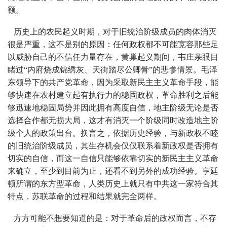
额。
历史上的农民起义时期，对于旧统治阶级成员的肉体消灭
很是严重，这不是别的原因：任何政权都不可能宽容那些足
以威胁自己的不信任力量存在，黄巢起义期间，韦庄亲眼目
睹过“内府烧成锦绣灰、天街踏尽公卿骨”的悲惨情景。毛泽
东领导下的共产党革命，因为采取新民主主义革命手段，能
够快速在农村建立起有执行力的稳固政权，革命胜利之后能
够迅速地稳固局势并因此拥有高度自信，地主阶级无论是否
选择合作都无损大局，这才有消灭一个阶级同时改造地主阶
级个人的政策出台。换言之，依据历史经验，与新政权不睦
的旧统治阶级成员，其生存机会仅仅联系着新政权是否拥有
切实的自信，而这一自信只能够依靠切实的新民主主义革命
来确立，至少到目前为止，还看不到另外的成功经验。亨廷
顿所谓的东方型革命，人类历史上就只有中共这一家符合其
特点，苏联革命的过程和结果就完全两样。
方方可能不想要知道的是：对于革命后的政权而言，不存