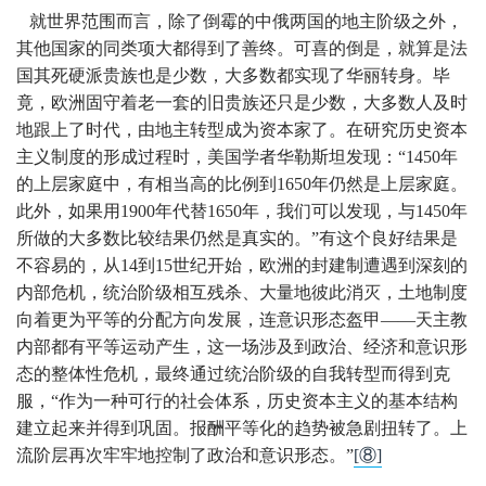
就世界范围而言，除了倒霉的中俄两国的地主阶级之外，
其他国家的同类项大都得到了善终。可喜的倒是，就算是法
国其死硬派贵族也是少数，大多数都实现了华丽转身。毕
竟，欧洲固守着老一套的旧贵族还只是少数，大多数人及时
地跟上了时代，由地主转型成为资本家了。在研究历史资本
主义制度的形成过程时，美国学者华勒斯坦发现：“1450年
的上层家庭中，有相当高的比例到1650年仍然是上层家庭。
此外，如果用1900年代替1650年，我们可以发现，与1450年
所做的大多数比较结果仍然是真实的。”有这个良好结果是
不容易的，从14到15世纪开始，欧洲的封建制遭遇到深刻的
内部危机，统治阶级相互残杀、大量地彼此消灭，土地制度
向着更为平等的分配方向发展，连意识形态盔甲——天主教
内部都有平等运动产生，这一场涉及到政治、经济和意识形
态的整体性危机，最终通过统治阶级的自我转型而得到克
服，“作为一种可行的社会体系，历史资本主义的基本结构
建立起来并得到巩固。报酬平等化的趋势被急剧扭转了。上
流阶层再次牢牢地控制了政治和意识形态。”
[⑧]