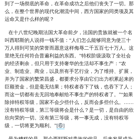
到了一场彻底的革命，在革命成功之后他们丧失了一切。那
么，在整个世界的现代化潮流中间，西方国家的同类项及其
运命又是什么样的呢？
在十八世纪晚期法国大革命前夕，法国的贵族就被一个名
叫西耶斯的人说得一钱不值：“人们怎么能够同意为使三十
万人得到可笑的荣誉而愿意这样侮辱二千五百七十万人。这
里绝无任何符合普遍利益的东西。”特权阶级汲取了全社会
的经济剩余，但只用于支持奢华的生活却不事生产：“农
业、制造业、商业，以及所有手艺行业，为了维持、扩展，
并为了国家的繁荣昌盛，都要求分享由它们出力积累起来的
巨额资金，但是毫无结果；特权者吞下了钱，也吞下了人；
而这一切都有去无回地奉献给不事生产的特权者了。”“如果
除掉特权等级，国家不会少些什么，反而会多些什么。……
没有特权等级，第三等级将会是什么？是一切，是自由的欣
欣向荣的一切。没有第三等级，将一事无成，没有特权等
级，一切将更为顺利。”
[⑥]
最为糟糕的是，那个西耶斯对贵族的偏见，后来发展成为