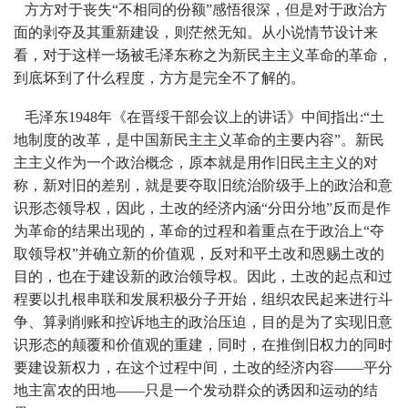
方方对于丧失“不相同的份额”感悟很深，但是对于政治方
面的剥夺及其重新建设，则茫然无知。从小说情节设计来
看，对于这样一场被毛泽东称之为新民主主义革命的革命，
到底坏到了什么程度，方方是完全不了解的。
毛泽东1948年《在晋绥干部会议上的讲话》中间指出:“土
地制度的改革，是中国新民主主义革命的主要内容”。新民
主主义作为一个政治概念，原本就是用作旧民主主义的对
称，新对旧的差别，就是要夺取旧统治阶级手上的政治和意
识形态领导权，因此，土改的经济内涵“分田分地”反而是作
为革命的结果出现的，革命的过程和着重点在于政治上“夺
取领导权”并确立新的价值观，反对和平土改和恩赐土改的
目的，也在于建设新的政治领导权。因此，土改的起点和过
程要以扎根串联和发展积极分子开始，组织农民起来进行斗
争、算剥削账和控诉地主的政治压迫，目的是为了实现旧意
识形态的颠覆和价值观的重建，同时，在推倒旧权力的同时
要建设新权力，在这个过程中间，土改的经济内容——平分
地主富农的田地——只是一个发动群众的诱因和运动的结