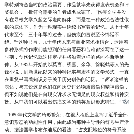
学特别符合当时的政治需要，作品就率先获得发表机会和评
奖机会，一批符合需要的作者成名成家了。“伤痕文学并没
有在寻根文学兴起之际走向解体，而是在一种政治合法性依
据的庇佑下，作为一种现实中继续书写着的记忆。从七十年
代末至今，三十年即将过去，但伤痕的言说至今绵延不
绝。”“这种书写，九十年代以来与商业需求相结合，运用着
多种形式将作家们能想到的任何罪恶和苦难都涂写在了这一
时期，创伤记忆就这样定型并将沿着这样的路向不断地延
伸。从1985年开始的以莫言、残雪、余华、徐晓鹤等人的先
锋小说，到新世纪以来的种种纪实与虚构的文学形式，一直
在重复书写着知识分子关于历史创伤的记忆。”“诉诸这样的
表达，与其说这是他们在向历史讨还物质赔偿和精神赔偿，
倒不如说他们是在向现实诉求永无满足的现实权益和精神安
抚。从中我们可以看出伤痕文学的精英意识形态特征。”
[③]
1980年代文学的畸形繁荣，在很大程度上发挥了近乎全部
意识形态的功能性作用，由此成为那种主导性的符号生产活
动。据法国学者布尔迪厄的看法，“占支配地位的符号系统