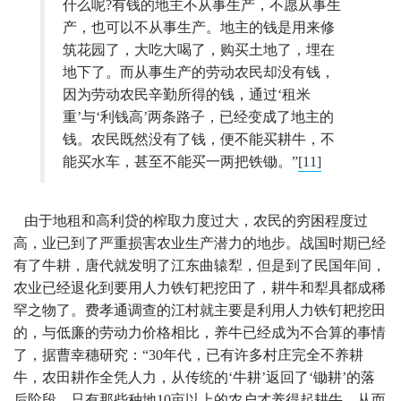
什么呢?有钱的地主不从事生产，不愿从事生
产，也可以不从事生产。地主的钱是用来修
筑花园了，大吃大喝了，购买土地了，埋在
地下了。而从事生产的劳动农民却没有钱，
因为劳动农民辛勤所得的钱，通过‘租米
重’与‘利钱高’两条路子，已经变成了地主的
钱。农民既然没有了钱，便不能买耕牛，不
能买水车，甚至不能买一两把铁锄。”
[11]
由于地租和高利贷的榨取力度过大，农民的穷困程度过
高，业已到了严重损害农业生产潜力的地步。战国时期已经
有了牛耕，唐代就发明了江东曲辕犁，但是到了民国年间，
农业已经退化到要用人力铁钉耙挖田了，耕牛和犁具都成稀
罕之物了。费孝通调查的江村就主要是利用人力铁钉耙挖田
的，与低廉的劳动力价格相比，养牛已经成为不合算的事情
了，据曹幸穗研究：“30年代，已有许多村庄完全不养耕
牛，农田耕作全凭人力，从传统的‘牛耕’返回了‘锄耕’的落
后阶段。只有那些种地10亩以上的农户才养得起耕牛，从而