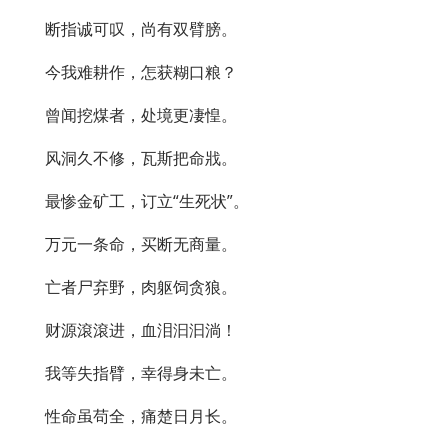
断指诚可叹，尚有双臂膀。
今我难耕作，怎获糊口粮？
曾闻挖煤者，处境更凄惶。
风洞久不修，瓦斯把命戕。
最惨金矿工，订立“生死状”。
万元一条命，买断无商量。
亡者尸弃野，肉躯饲贪狼。
财源滾滾进，血泪汩汩淌！
我等失指臂，幸得身未亡。
性命虽苟全，痛楚日月长。