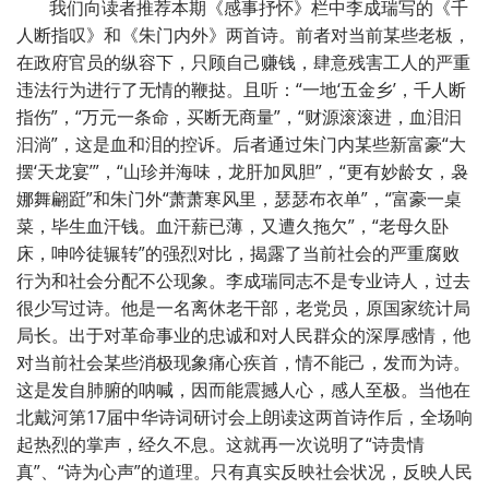
我们向读者推荐本期《感事抒怀》栏中李成瑞写的《千
人断指叹》和《朱门内外》两首诗。前者对当前某些老板，
在政府官员的纵容下，只顾自己赚钱，肆意残害工人的严重
违法行为进行了无情的鞭挞。且听：“一地‘五金乡’，千人断
指伤”，“万元一条命，买断无商量”，“财源滚滚进，血泪汩
汩淌”，这是血和泪的控诉。后者通过朱门内某些新富豪“大
摆‘天龙宴’”，“山珍并海味，龙肝加凤胆”，“更有妙龄女，袅
娜舞翩跹”和朱门外“萧萧寒风里，瑟瑟布衣单”，“富豪一桌
菜，毕生血汗钱。血汗薪已薄，又遭久拖欠”，“老母久卧
床，呻吟徒辗转”的强烈对比，揭露了当前社会的严重腐败
行为和社会分配不公现象。李成瑞同志不是专业诗人，过去
很少写过诗。他是一名离休老干部，老党员，原国家统计局
局长。出于对革命事业的忠诚和对人民群众的深厚感情，他
对当前社会某些消极现象痛心疾首，情不能己，发而为诗。
这是发自肺腑的呐喊，因而能震撼人心，感人至极。当他在
北戴河第17届中华诗词研讨会上朗读这两首诗作后，全场响
起热烈的掌声，经久不息。这就再一次说明了“诗贵情
真”、“诗为心声”的道理。只有真实反映社会状况，反映人民