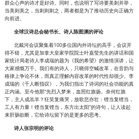
群众心声的诗才是好诗。同时，也说明了写诗要美刺并举，
当美则美之，当刺则刺之，两者都是为了推动历史向正确方
向前进。
全球汉诗总会秘书长、诗人陈图渊的评论
北戴河会议聚集着100多位国内外诗坛的高手，会议开
得不错，尤其是加拿大皇家学院院士叶嘉莹先生的讲话和国
家统计局老诗人李成瑞的题为《我的希望》的激情演讲，让
大家感慨万千。我们有的诗人，只晓得空喊改革，在音韵与
格律上争论不休，而真正理解内容改革的时代性却很少。李
成瑞的《千人断指叹》，为我们指出了诗词的社会功能的真
正内涵。至今他那“先烈入梦来，血照红旗扬。奈何红旗
下，主人成羔羊？狂笑复痛哭，放歌悲亦壮：铿当复铿当，
工人有力量！铿当复铿当，东方出太阳”的诗句，让人读起
来肝肠欲断，它给诗坛留下的是更多的思考。
诗人张宗明的评论