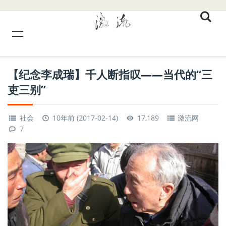
【纪念李成瑞】千人断指叹——当代的“三
吏三别”
社会
10年前 (2017-02-14)
17,189
激流网
7