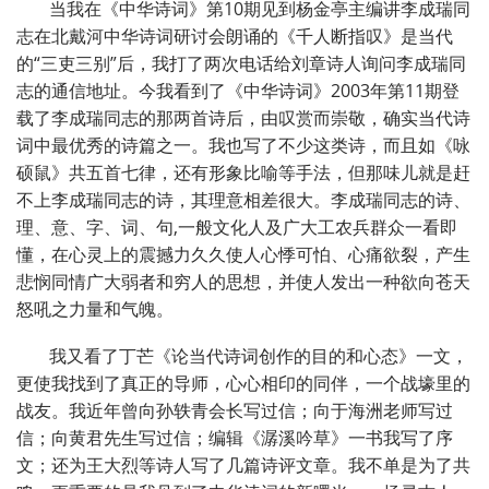
当我在《中华诗词》第10期见到杨金亭主编讲李成瑞同
志在北戴河中华诗词研讨会朗诵的《千人断指叹》是当代
的“三吏三别”后，我打了两次电话给刘章诗人询问李成瑞同
志的通信地址。今我看到了《中华诗词》2003年第11期登
载了李成瑞同志的那两首诗后，由叹赏而崇敬，确实当代诗
词中最优秀的诗篇之一。我也写了不少这类诗，而且如《咏
硕鼠》共五首七律，还有形象比喻等手法，但那味儿就是赶
不上李成瑞同志的诗，其理意相差很大。李成瑞同志的诗、
理、意、字、词、句,一般文化人及广大工农兵群众一看即
懂，在心灵上的震撼力久久使人心悸可怕、心痛欲裂，产生
悲悯同情广大弱者和穷人的思想，并使人发出一种欲向苍天
怒吼之力量和气魄。
我又看了丁芒《论当代诗词创作的目的和心态》一文，
更使我找到了真正的导师，心心相印的同伴，一个战壕里的
战友。我近年曾向孙轶青会长写过信；向于海洲老师写过
信；向黄君先生写过信；编辑《潺溪吟草》一书我写了序
文；还为王大烈等诗人写了几篇诗评文章。我不单是为了共