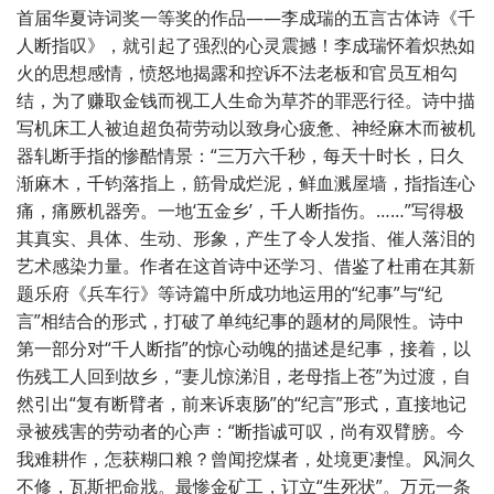
首届华夏诗词奖一等奖的作品——李成瑞的五言古体诗《千
人断指叹》，就引起了强烈的心灵震撼！李成瑞怀着炽热如
火的思想感情，愤怒地揭露和控诉不法老板和官员互相勾
结，为了赚取金钱而视工人生命为草芥的罪恶行径。诗中描
写机床工人被迫超负荷劳动以致身心疲惫、神经麻木而被机
器轧断手指的惨酷情景：“三万六千秒，每天十时长，日久
渐麻木，千钧落指上，筋骨成烂泥，鲜血溅屋墙，指指连心
痛，痛厥机器旁。一地‘五金乡’，千人断指伤。……”写得极
其真实、具体、生动、形象，产生了令人发指、催人落泪的
艺术感染力量。作者在这首诗中还学习、借鉴了杜甫在其新
题乐府《兵车行》等诗篇中所成功地运用的“纪事”与“纪
言”相结合的形式，打破了单纯纪事的题材的局限性。诗中
第一部分对“千人断指”的惊心动魄的描述是纪事，接着，以
伤残工人回到故乡，“妻儿惊涕泪，老母指上苍”为过渡，自
然引出“复有断臂者，前来诉衷肠”的“纪言”形式，直接地记
录被残害的劳动者的心声：“断指诚可叹，尚有双臂膀。今
我难耕作，怎获糊口粮？曾闻挖煤者，处境更凄惶。风洞久
不修，瓦斯把命戕。最惨金矿工，订立“生死状”。万元一条