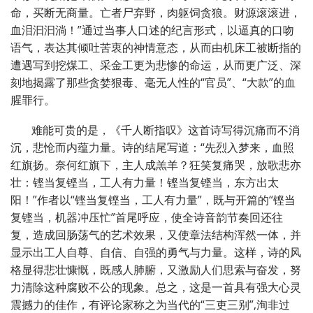
命，买断无商量。亡者尸弃野，肉躯饲贪狼。财源滚滚进，
血泪汩汩淌！”通过当事人口述的纪言形式，以逼真的口吻
语气，表达其倾吐苦衷的神情意态，从而由机床工被断指的
遭遇写到挖煤工、采金工更为悲惨的命运，从而更广泛、深
刻地揭露了那些贪婪狠毒、毫无人性的“官员”、“大款”的血
腥罪行。
难能可贵的是，《千人断指叹》这首诗写得沉痛而不消
沉，悲怆而内蕴力量。诗的结尾写道：“先烈入梦来，血照
红旗扬。奈何红旗下，主人成羔羊？狂笑复痛哭，放歌悲亦
壮：铿当复铿当，工人有力量！铿当复铿当，东方出太
阳！”作者以“铿当复铿当，工人有力量”，既与开篇的“铿当
复铿当，机器冲压忙”首尾呼应，使全诗音韵节奏回还往
复，造成回肠荡气的艺术效果，又使章法结构浑然一体，并
显示出工人自尊、自信、自强的勇气与力量。这样，诗的风
格显得悲壮慷慨，既感人肺腑，又激励人们思索与奋发，努
力清除这种腐败不公的现象。总之，这是一首具有强大心灵
震撼力的佳作，有评论家称之为当代的“三吏三别”,洵非过