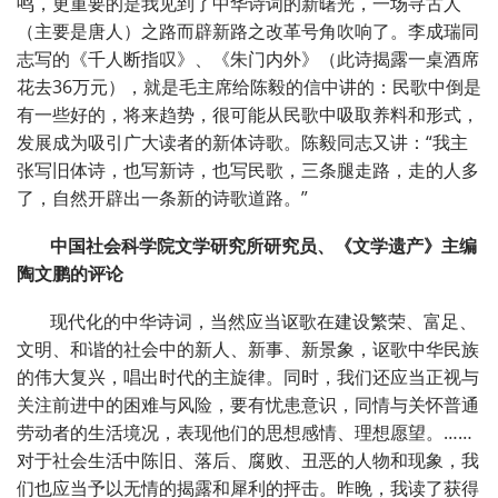
鸣，更重要的是我见到了中华诗词的新曙光，一场寻古人
（主要是唐人）之路而辟新路之改革号角吹响了。李成瑞同
志写的《千人断指叹》、《朱门内外》（此诗揭露一桌酒席
花去36万元），就是毛主席给陈毅的信中讲的：民歌中倒是
有一些好的，将来趋势，很可能从民歌中吸取养料和形式，
发展成为吸引广大读者的新体诗歌。陈毅同志又讲：“我主
张写旧体诗，也写新诗，也写民歌，三条腿走路，走的人多
了，自然开辟出一条新的诗歌道路。”
中国社会科学院文学研究所研究员、《文学遗产》主编
陶文鹏的评论
现代化的中华诗词，当然应当讴歌在建设繁荣、富足、
文明、和谐的社会中的新人、新事、新景象，讴歌中华民族
的伟大复兴，唱出时代的主旋律。同时，我们还应当正视与
关注前进中的困难与风险，要有忧患意识，同情与关怀普通
劳动者的生活境况，表现他们的思想感情、理想愿望。……
对于社会生活中陈旧、落后、腐败、丑恶的人物和现象，我
们也应当予以无情的揭露和犀利的抨击。昨晚，我读了获得