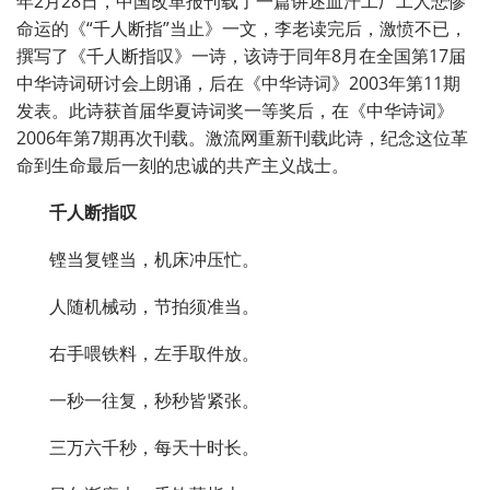
年2月28日，中国改革报刊载了一篇讲述血汗工厂工人悲惨
命运的《“千人断指”当止》一文，李老读完后，激愤不已，
撰写了《千人断指叹》一诗，该诗于同年8月在全国第17届
中华诗词研讨会上朗诵，后在《中华诗词》2003年第11期
发表。此诗获首届华夏诗词奖一等奖后，在《中华诗词》
2006年第7期再次刊载。激流网重新刊载此诗，纪念这位革
命到生命最后一刻的忠诚的共产主义战士。
千人断指叹
铿当复铿当，机床冲压忙。
人随机械动，节拍须准当。
右手喂铁料，左手取件放。
一秒一往复，秒秒皆紧张。
三万六千秒，每天十时长。