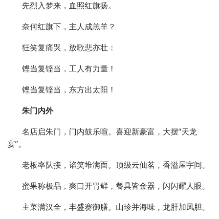
先烈入梦来，血照红旗扬。
奈何红旗下，主人成羔羊？
狂笑复痛哭，放歌悲亦壮：
铿当复铿当，工人有力量！
铿当复铿当，东方出太阳！
朱门内外
名店启朱门，门内鼓乐喧。喜迎新豪富，大摆“天龙
宴”。
老板率队接，谄笑堆满面。顶级云仙茗，香溢屋宇间。
蜜果称极品，爽口开胃鲜，餐具皆金器，闪闪耀人眼。
主菜满汉全，丰盛赛御膳。山珍并海味，龙肝加凤胆。