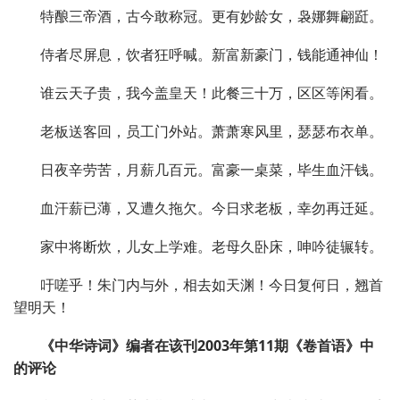
特酿三帝酒，古今敢称冠。更有妙龄女，袅娜舞翩跹。
侍者尽屏息，饮者狂呼喊。新富新豪门，钱能通神仙！
谁云天子贵，我今盖皇天！此餐三十万，区区等闲看。
老板送客回，员工门外站。萧萧寒风里，瑟瑟布衣单。
日夜辛劳苦，月薪几百元。富豪一桌菜，毕生血汗钱。
血汗薪已薄，又遭久拖欠。今日求老板，幸勿再迁延。
家中将断炊，儿女上学难。老母久卧床，呻吟徒辗转。
吁嗟乎！朱门内与外，相去如天渊！今日复何日，翘首
望明天！
《中华诗词》编者在该刊2003年第11期《卷首语》中
的评论