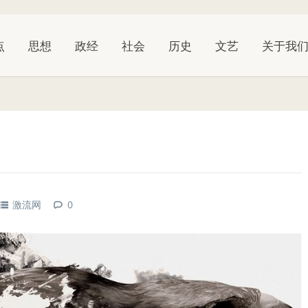
点
思想
政经
社会
历史
文艺
关于我
激流网
0