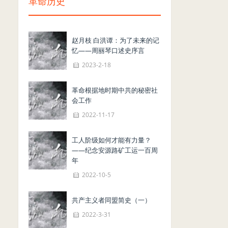
革命历史
赵月枝 白洪谭：为了未来的记
忆——周丽琴口述史序言
2023-2-18
革命根据地时期中共的秘密社
会工作
2022-11-17
工人阶级如何才能有力量？
——纪念安源路矿工运一百周
年
2022-10-5
共产主义者同盟简史（一）
2022-3-31