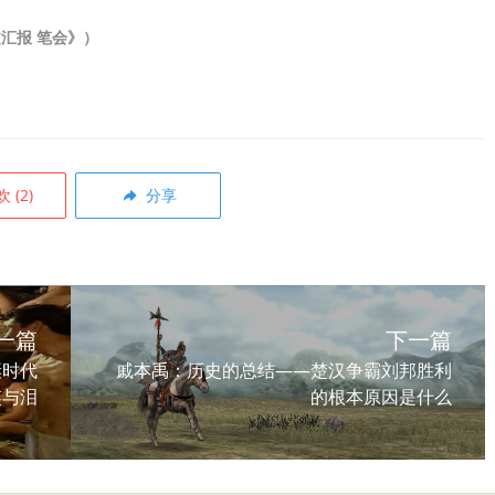
文汇报 笔会》）
欢
(
2
)
分享
一篇
下一篇
诞时代
戚本禹：历史的总结——楚汉争霸刘邦胜利
笑与泪
的根本原因是什么