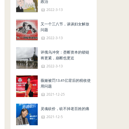
政治
2022-3-13
又一个三八节，谈谈妇女解放
问题
2022-3-13
评俄乌冲突：垄断资本的锁链
将更紧，崩断也更近
2022-3-13
薇娅被罚13.41亿背后的税收使
用问题
2021-12-25
灵魂砍价，砍不掉老百姓的痛
2021-12-5