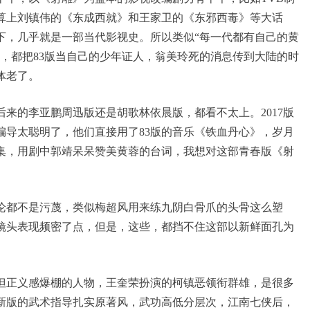
算上刘镇伟的《东成西就》和王家卫的《东邪西毒》等大话
下，几乎就是一部当代影视史。所以类似“每一代都有自己的黄
，都把83版当自己的少年证人，翁美玲死的消息传到大陆的时
体老了。
后来的李亚鹏周迅版还是胡歌林依晨版，都看不太上。2017版
编导太聪明了，他们直接用了83版的音乐《铁血丹心》，岁月
6集，用剧中郭靖呆呆赞美黄蓉的台词，我想对这部青春版《射
论都不是污蔑，类似梅超风用来练九阴白骨爪的头骨这么塑
镜头表现频密了点，但是，这些，都挡不住这部以新鲜面孔为
但正义感爆棚的人物，王奎荣扮演的柯镇恶领衔群雄，是很多
新版的武术指导扎实原著风，武功高低分层次，江南七侠后，