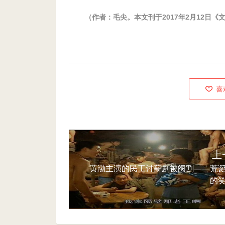
（作者：毛尖。本文刊于2017年2月12日《
喜
上
黄渤主演的民工讨薪剧被阉割——荒
的