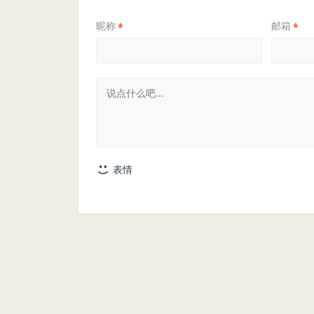
昵称
邮箱
*
*
表情