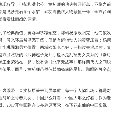
表现各异，但都和洪七公、黄药师的功夫拉开距离，不像之前
都是飞沙走石顶个水缸，武功高低跟人物颜值一样，全靠台词
是看着杜丽娘的深情。
到了经典颜值。黄蓉华筝穆念慈，郭靖杨康欧阳克，他们依次
男一号光环虽然漂亮了些，但是有娇俏动人的黄蓉压着；杨康
牢牢巩固邪男神位置；西域欧阳克也好，一扫过去猥琐腔，青
是靠脸吃饭的《武神赵子龙》，也不是乱扯男女关系的《秦时
骨王奎荣站在一起，没有像《北平无战事》那样两代人之间脱
的传承，而且，黄药师苗侨伟鼓励杨康陈星旭，那跟陈可辛点
。
轻裘缓带，直接从原著来到屏幕前，每一个人物出场，都是对
山河加上青春儿女，中国那么好看，中国人那么好看，作为老
。2017开年回到亦步亦趋原著党，在飞花走仙的中国影视