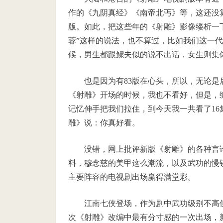
作的《九阴真经》《南帝北丐》等，这还没
版。如此，把这些年的《射雕》影像缕析一
蓉”这样的说法，也不算过，比如我们这一代
候，男生都跟鳏夫似的说不出话，女生则集
也是因为有83版在心头，所以，无论是
《射雕》开场的时候，我也不看好，但是，
记忆伸手把我们拉住，到今天我一共看了1
雕》说：你真好看。
没错，网上批评新版《射雕》的各种言
料，穆念慈的美甲这么潮流，以及武功的慢
主要阵容的电视剧出场赢得满堂彩。
江南七侠登场，作为剧中武功级别不高
次《射雕》改编中最有分寸感的一次出场，