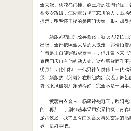
全真派、桃花岛门徒、赵王府的江湖群怪，
很多次改编，江湖辈分隔了忘川的人，出场
提示，明明怀里搂的是西门大娘，眼神却得
新版武功回到经典套路，新版人物也回
出场，全部按照金大爷的人设走，郭靖顶着
乍看是王自健穿戴成贾宝玉，但几集下来已
春西门庆自有他的动人处。这些新鲜面孔不
明月》，他们和上一代男神苗侨伟上一代戏
线，新版的《射雕》在剧组内部实现了舞艺
赞《乘风破浪》穿越得好，完全不是一回事
黄蓉白衣金带，杨康锦袍冠玉，欧阳克
的，再加上，剧组基本采用实景拍摄，青春
派武侠迷，我简直有白头宫女再见玄宗的感慨
界，是好事吧。