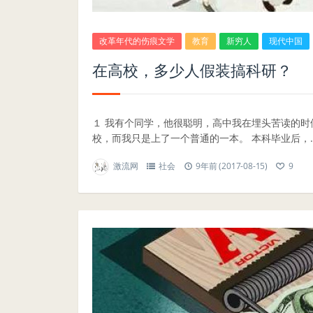
改革年代的伤痕文学
教育
新穷人
现代中国
在高校，多少人假装搞科研？
１ 我有个同学，他很聪明，高中我在埋头苦读的
校，而我只是上了一个普通的一本。 本科毕业后，..
激流网
社会
9年前 (2017-08-15)
9