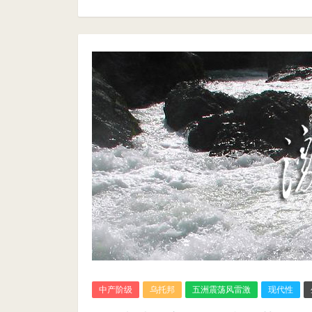
中产阶级
乌托邦
五洲震荡风雷激
现代性