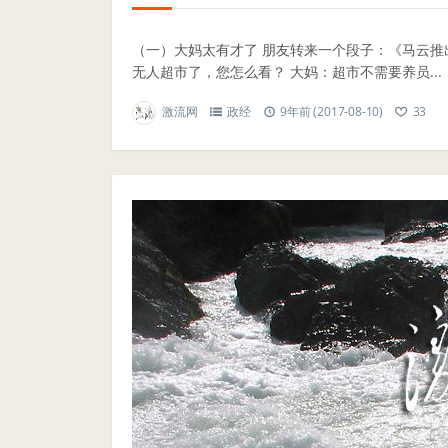
（一）大妈太有才了 朋友转来一个段子：《马云推出
无人超市了，您怎么看？ 大妈：超市不需要养员...
激流网
政经
9年前 (2017-08-10)
33