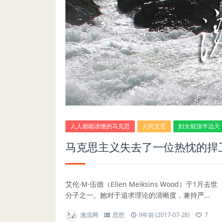
人人都能读懂的马克思
人民文艺
妇女能顶半边天
马克思主义失去了一位热忱的捍卫
艾伦·M·伍德（Ellen Meiksins Wood）
分子之一。她对于追求理论的清晰度，兼持严...
激流网
思想
9年前 (2017-07-28)
7