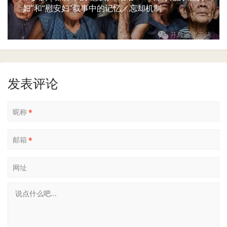
妇”和“慰安妇”叙事中的记忆／忘却机制
发表评论
昵称
*
邮箱
*
网址