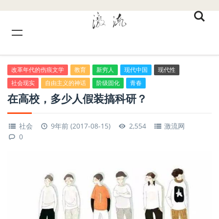
改革年代的伤痕文学
教育
新穷人
现代中国
现代性
社会现实
自由主义的神话
阶级固化
青春
在高校，多少人假装搞科研？
社会
9年前 (2017-08-15)
2,554
激流网
0