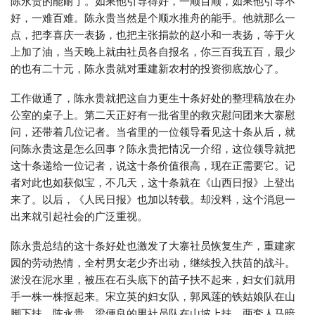
陈永贵的能耐了。如果他引导得好，一顺百顺，如果他引导不
好，一难百难。陈永贵当然是个顺水推舟的能手。他就那么一
点，把李喜庆一表扬，也把主张捐款的赵小和一表扬，等于火
上加了油，当天晚上就由社员各自报名，你三百我五百，最少
的也有二十元，陈永贵就对重建新农村的投资彻底放心了。
工作做通了，陈永贵就把这自力更生十条好处的整理稿放在办
公室的桌子上。第二天正好有一批省里的救灾慰问团来大寨慰
问，还带着几位记者。当省里的一位领导看见这十条从后，就
问陈永贵这是怎么回事？陈永贵把情况一介绍，这位领导就把
这十条递给一位记者，说这十条价值很高，现在正需要它。记
者对此也如获似宝，不几天，这十条就在《山西日报》上登出
来了。以后，《人民日报》也加以转载。却没料，这个消息一
出来就引起社会的广泛重视。
陈永贵总结的这十条好处也激发了大寨社员恢复生产，重建家
园的劳动热情，全村男女老少齐出动，继续投入扶苗的战斗。
淤没在泥水里，被压在石头底下的苗子扶不起来，妇女们就用
手一株一株抠起来。宋立英的妇女队，郭凤莲的铁姑娘队在山
脚下扶，陈永贵、梁便良的男社员队在山坡上扶，两套人马暗