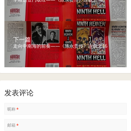
下一篇
走向中南海的前奏——《陈永贵传》连载之16
发表评论
昵称
*
邮箱
*