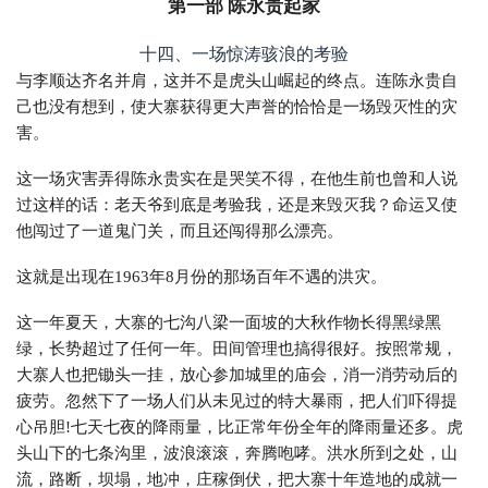
第一部 陈永贵起家
十四、一场惊涛骇浪的考验
与李顺达齐名并肩，这并不是虎头山崛起的终点。连陈永贵自
己也没有想到，使大寨获得更大声誉的恰恰是一场毁灭性的灾
害。
这一场灾害弄得陈永贵实在是哭笑不得，在他生前也曾和人说
过这样的话：老天爷到底是考验我，还是来毁灭我？命运又使
他闯过了一道鬼门关，而且还闯得那么漂亮。
这就是出现在1963年8月份的那场百年不遇的洪灾。
这一年夏天，大寨的七沟八梁一面坡的大秋作物长得黑绿黑
绿，长势超过了任何一年。田间管理也搞得很好。按照常规，
大寨人也把锄头一挂，放心参加城里的庙会，消一消劳动后的
疲劳。忽然下了一场人们从未见过的特大暴雨，把人们吓得提
心吊胆!七天七夜的降雨量，比正常年份全年的降雨量还多。虎
头山下的七条沟里，波浪滚滚，奔腾咆哮。洪水所到之处，山
流，路断，坝塌，地冲，庄稼倒伏，把大寨十年造地的成就一