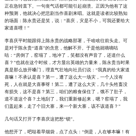
正在急转直下。一句丧气话都可能引起崩溃。正因为他有了这
种预测，他就决心把悲剧当作喜剧来唱。这就是读者比较熟知
的场面：陈永贵还是笑，说：“喜庆，灾是不小，可我还要给大
家道喜哩！”
李喜庆平时能跟得上陈永贵的战略部署，干啥啥往前头走。可
是对于陈永贵“道喜”的含意，他解不开。于是他就嘀嘀咕
咕：“房倒了，窑塌了，地冲了，笑都没有声音了，还道什么
喜？”也就在这个时候，才方显出英雄的力量来，陈永贵当时果
真是那么放开嗓门，理直气壮地向社员们说：“我真的给大家道
喜嘛！不承认是喜？第一，遭了这么大一场灾，一个人没有
死，人在就是大喜事呀！第二，遭了这么大灾，几十头牲畜没
有损失，这不是喜？第三，咱们的粮食保住了，饿不了肚子，
道不道这个喜？土地刮了，我们重新修起来，嗯？窑塌了，我
们盖起来，走了个旧大寨，来一个新大寨，该不该道喜？”
几句话又打开了李喜庆这把愁“锁”。
他想开了，吧哒着旱烟袋，点了点头：“倒是，人在够本嘛！有