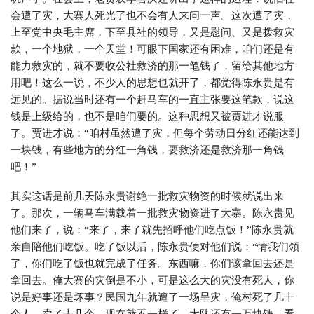
会遭了灾，大寨人死光了也不会有人来问一声。这次遭了灾，
上至党中央毛主席，下至县社的领导，又是慰问、又是拨救灾
款，一个地狱，一个天堂！可眼下国家还有困难，咱们还是有
能力救灾的，就不要收公社救济的那一笔钱了，留给其他地方
用吧！这么一说，不少人的思想也就开了，都觉得陈永贵是有
远见的。据说当时还有一个赶马车的一直主张要这笔款，说这
钱是上级给的，也不是咱们要的。这种思想又被贾进才说服
了。贾进才说：“咱村虽然遭了灾，但每个劳动日分红还能达到
一块钱，有些地方的分红一角钱，要救济还是救济那一角钱
吧！”
其实这话是前几天陈永贵谢绝一批救灾物资的时候就说出来
了。那次，一辆马车满载着一批救灾物资进了大寨。陈永贵见
他们来了，说：“来了，来了就先招呼他们吃点饭！”陈永贵就
亲自陪他们吃饭。吃了饭以后，陈永贵便对他们说：“情我们领
了，你们吃了饭也就完成了任务。东西嘛，你们该拿回去还是
拿回去。俺大寨的灾倒是不小，可是这么大的灾没有死人，你
说是好事还是坏事？民国九年就遭了一场旱灾，俺村死了几十
个人，卖了十几个。现在就不一样了。大队还有一万块钱。看