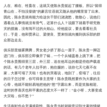
人在、粮在、牲畜在，这就又使陈永贵挺起了腰板。所以“留得
青山在，不怕没柴烧”的豪言壮语就又随从他的嘴里冒了出来。
因此，陈永贵就有能力给这伙干部们浇浇愁，散散心，说他们
遇着点儿事情就没有骨气，还算什么人？说眼下就着手研究救
灾的措施，没有闯不过的火焰山。经他提议，要去看看社员
们，于是，他和贾承让、梁便良、贾来恒就向搬到俱乐部的群
众那边走去。
俱乐部里烟雾腾腾，男女老少挤了那么一屋子。陈永贵一脚迈
进门坎，俱乐部立即像开了锅，一个个从铺盖卷上跳下来，把
个陈永贵围得里三层，外三层，送在他耳边的都是些怨声载道
的话。有几个老年人拉手的，抱住腿的，说你七天七夜不在
家，大寨可塌了天啦！也有的哭着说，地刮了，窑塌了，往后
的日子怎过呀，你可得拿主意呀！陈永贵既然要作为大寨的主
心骨，他就不能轻易地把他的“愁”字露出来，而是笑脸相迎。
这时的李喜庆也和平素的态度大不一样了：“金小呀，大寨变成
大灾啦，你不愁？”
生活有时也会充满戏剧性。陈永贵当时就能意识到大家的情绪