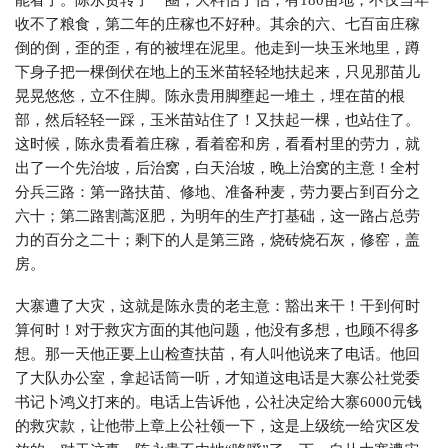
收不了粮食，第二年的庄稼也不好种。其余的六、七百亩庄稼
倒的倒，歪的歪，有的被埋在泥里。他走到一块玉米地里，蹲
下身子把一棵倒伏在地上的玉米苗轻轻地扶起来，只见那苗儿
晃晃悠悠，立不住脚。陈永贵用脚壅起一堆土，埋在苗的根
部，然后轻轻一踩，玉米苗站住了！又扶起一棵，也站住了。
这时候，陈永贵看着庄稼，看着窑和房，看看村里的劳力，就
出了一个先治坡，后治窝，白天治坡，晚上治窝的主意！全村
分兵三路：第一路扶苗、修地、准备种麦，劳力要占到百分之
六十；第二路割蒿沤肥，为明年的生产打基础，这一路占总劳
力的百分之二十；剩下的人是第三路，烧砖烧石灰，修窑，盖
房。
大寨遭了大灾，这就是陈永贵的老主意：豁出来干！干到何时
算何时！对于救灾方面的其他问题，他没有多想，也顾不得多
想。那一天他正要上山检查扶苗，有人叫他说来了电话。他回
了大队办公室，拿起话筒一听，才知道这电话是大寨公社党委
书记卜鸿义打来的。电话上告诉他，公社决定给大寨6000元钱
的救灾款，让他带上章上公社领一下，这是上级统一给灾区发