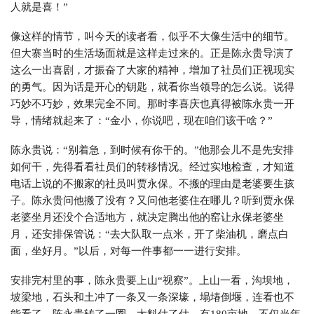
人就是喜！”
像这样的情节，叫今天的读者看，似乎不大像生活中的细节。
但大寨当时的生活场面就是这样走过来的。正是陈永贵导演了
这么一出喜剧，才振奋了大家的精神，增加了社员们正视现实
的勇气。因为话是开心的钥匙，就看你当领导的怎么说。说得
巧妙不巧妙，效果完全不同。那时李喜庆也真得被陈永贵一开
导，情绪就起来了：“金小，你说吧，现在咱们该干啥？”
陈永贵说：“别着急，到时候有你干的。”他那会儿不是先安排
如何干，先得看看社员们的转移情况。经过实地检查，才知道
电话上说的不搬家的社员叫贾永保。不搬的理由是老婆要生孩
子。陈永贵问他搬了没有？又问他老婆住在哪儿？听到贾永保
老婆坐月还没个合适地方，就决定腾出他的窑让永保老婆坐
月，还安排保管说：“去大队取一点米，开了柴油机，磨点白
面，坐好月。”以后，对每一件事都一一进行安排。
安排完村里的事，陈永贵要上山“视察”。上山一看，沟坝地，
坡梁地，石头和土冲了一条又一条深壕，塌堾倒堰，连看也不
能看了。陈永贵转了一圈，大料估了估，有180亩地，不仅当年