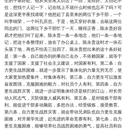
生的十条好处。他从头至尾又叨念了一回，觉得好。又怕记不
住，想找个人记一下，记在纸上不就什么时候也忘不了吗？可
是这深更半夜找谁呢？他想起了县里来的两位下乡干部，一个
叫李锦荣，一个叫孔庆忠。于是，他又穿好衣服，去敲这两位
同志的门。这两位下乡干部忙了一天，睡得正香，陈永贵好容
易才把他们叫了起来。陈永贵一条一条地念，他们一条一条地
记，把这十条整理好，放在了办公桌上。陈永贵这时才一块石
头落了地，再也不怕丢三拉四了。陈永贵想出来的这十条好处
是：第一条，自己能办到的事自己去办，不依赖国家，就等于
支援了国家，支援了社会主义建设，对国家有利。第二条：自
力更生战胜困难，就进一步显示了集体化的力量无穷无尽，使
大家更加热爱集件，对集体有利。第三条，自力更生可以激发
奋发图强，克服困难的毅力，对社员个人有利。第四条，自力
更生战胜灾害，就进一步证明集体经济是铁打的江山，对长劳
动人民志气，灭阶级敌人威风有利。第五条，是对锻炼干部有
利。能促进干部多动脑筋，多想办法，经受锻炼，接受教育。
第六条，自力更生战胜灾害，就会带动兄弟队也自力更生克服
困难，对开展学先进，赶先进的革命竞赛有利。第七条，自力
更生克服困难，能够培养社员战胜困难的勇气，提高社员和自