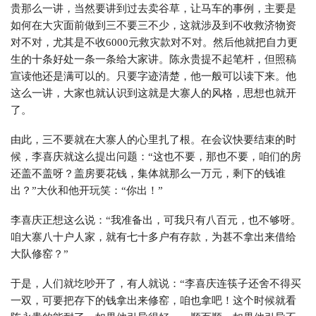
贵那么一讲，当然要讲到过去卖谷草，让马车的事例，主要是
如何在大灾面前做到三不要三不少，这就涉及到不收救济物资
对不对，尤其是不收6000元救灾款对不对。然后他就把自力更
生的十条好处一条一条给大家讲。陈永贵提不起笔杆，但照稿
宣读他还是满可以的。只要字迹清楚，他一般可以读下来。他
这么一讲，大家也就认识到这就是大寨人的风格，思想也就开
了。
由此，三不要就在大寨人的心里扎了根。在会议快要结束的时
候，李喜庆就这么提出问题：“这也不要，那也不要，咱们的房
还盖不盖呀？盖房要花钱，集体就那么一万元，剩下的钱谁
出？”大伙和他开玩笑：“你出！”
李喜庆正想这么说：“我准备出，可我只有八百元，也不够呀。
咱大寨八十户人家，就有七十多户有存款，为甚不拿出来借给
大队修窑？”
于是，人们就圪吵开了，有人就说：“李喜庆连筷子还舍不得买
一双，可要把存下的钱拿出来修窑，咱也拿吧！这个时候就看