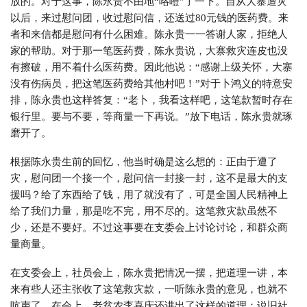
放的。对于这事，陈永贵不由地“咯噔”了一下。自从大寨遭灾
以后，来过慰问团，收过慰问信，还送过80元钱的医药费。来
者和来信都是慰问有什么困难。陈永贵一一答谢人家，拒绝人
家的帮助。对于那一笔医药费，陈永贵说，大寨救灾连皮也没
有擦破，用不着什么医药费。因此他说：“感谢上级关怀，大寨
没有伤病员，把这笔医药费给其他村吧！”对于卜鸿义的特意安
排，陈永贵也这样答复：“老卜，我看这样吧，这笔款暂时存在
银行里。要与不要，等商量一下再说。”放下电话，陈永贵就琢
磨开了。
根据陈永贵生前的回忆，他当时确是这么想的：正由于遭了
灾，慰问团一个接一个，慰问信一封接一封，这不是最大的支
援吗？给了东西给了钱，用了就没有了，可是全国人民精神上
给了我们力量，那是吃不完，用不尽的。这笔救灾款虽然不
少，还是不要好。不过这事要在支委会上讨论讨论，和群众商
量商量。
在支委会上，社员会上，陈永贵把情况一摆，把道理一讲，本
来有些人还主张收了这笔救灾款，一听陈永贵的意见，也就不
吭声了。在会上，老贫农李喜庆还讲出了这样的道理：说旧社