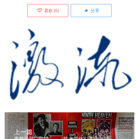
喜欢
(
6
)
分享
上一篇
李顺达登门取经——《陈永贵传》连载之14