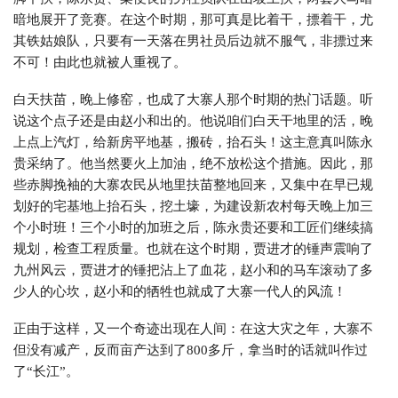
暗地展开了竞赛。在这个时期，那可真是比着干，摽着干，尤
其铁姑娘队，只要有一天落在男社员后边就不服气，非摽过来
不可！由此也就被人重视了。
白天扶苗，晚上修窑，也成了大寨人那个时期的热门话题。听
说这个点子还是由赵小和出的。他说咱们白天干地里的活，晚
上点上汽灯，给新房平地基，搬砖，抬石头！这主意真叫陈永
贵采纳了。他当然要火上加油，绝不放松这个措施。因此，那
些赤脚挽袖的大寨农民从地里扶苗整地回来，又集中在早已规
划好的宅基地上抬石头，挖土壕，为建设新农村每天晚上加三
个小时班！三个小时的加班之后，陈永贵还要和工匠们继续搞
规划，检查工程质量。也就在这个时期，贾进才的锤声震响了
九州风云，贾进才的锤把沾上了血花，赵小和的马车滚动了多
少人的心坎，赵小和的牺牲也就成了大寨一代人的风流！
正由于这样，又一个奇迹出现在人间：在这大灾之年，大寨不
但没有减产，反而亩产达到了800多斤，拿当时的话就叫作过
了“长江”。