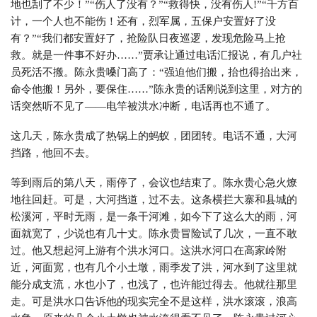
地也刮了不少！”“伤人了没有？”“救得快，没有伤人!”“千方百
计，一个人也不能伤！还有，烈军属，五保户安置好了没
有？”“我们都安置好了，抢险队日夜巡逻，发现危险马上抢
救。就是一件事不好办……”贾承让通过电话汇报说，有几户社
员死活不搬。陈永贵嗓门高了：“强迫他们搬，抬也得抬出来，
命令他搬！另外，要保住……”陈永贵的话刚说到这里，对方的
话突然听不见了——电竿被洪水冲断，电话再也不通了。
这几天，陈永贵成了热锅上的蚂蚁，团团转。电话不通，大河
挡路，他回不去。
等到雨后的第八天，雨停了，会议也结束了。陈永贵心急火燎
地往回赶。可是，大河挡道，过不去。这条横拦大寨和县城的
松溪河，平时无雨，是一条干河滩，如今下了这么大的雨，河
面就宽了，少说也有几十丈。陈永贵冒险试了几次，一直不敢
过。他又想起河上游有个洪水河口。这洪水河口在高家岭附
近，河面宽，也有几个小土墩，雨季发了洪，河水到了这里就
能分成支流，水也小了，也浅了，也许能过得去。他就往那里
走。可是洪水口告诉他的现实完全不是这样，洪水滚滚，浪高