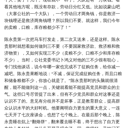
看其他地方呢，既没有存款，劳动日分红又低。比如说蒙山吧
（大寨公社的一个大队），一个劳动日才两角钱，你是救济一
块钱哩还是救济两角钱哩？所以我们不要。就这样，我们今年
的卖粮，口粮，库存粮都少不了！”
陈永贵第一次把马车打发走，第二次又送来，还是这样。陈永
贵那时就想着如何做到三不要（不要国家救济款、救济粮和救
济物资），又如何实现三不少（卖粮不少、口粮不少和库存粮
不少）。当时，公社党委书记卜鸿义对他的三不少很有耽心，
专门找他谈话，说今年哪一家也完成不了征购任务，给你减一
减吧。陈永贵果断地说：“不减，保证完成征购任务，而且口粮
和储备粮都不少，你放心就是了。”陈永贵那时的头脑就很清
醒，能不能做到这一点，关键就看能不能提高党员和群众的士
气。这些口号尽管提了出来，但有不少党员和群众对这事还是
认识不了的。意见有分歧并不是坏事，正是教育群众，提高群
众认识水平的大好时机。他要阐明自力更生的重大意义，一连
七天开了七次座谈会，也想了七个晚上。在最后那个晚上，陈
永贵睡在炕上“翻烙饼”，翻来覆去睡不着，终于想出了自力更