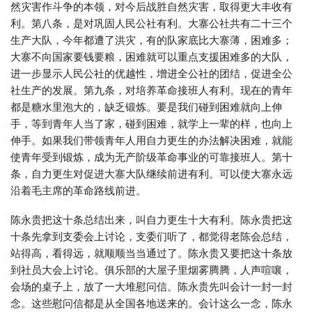
然灾害作斗争的本领，对今后战胜自然灾害，取得更大丰收有
利。第八条，是对巩固人民公社有利。大寨公社共有二十三个
生产大队，今年都遭了洪灾，有的队家底比大寨薄，困难多；
大寨不向国家要钱要粮，困难就可以重点支援困难多的大队，
进一步显示人民公社的优越性，增进全公社的团结，促进全公
社生产的发展。第九条，对培养革命接班人有利。现在的青年
都是糖水里泡大的，缺乏锻炼。要是我们碰到困难就向上伸
手，等到青年人当了家，碰到困难，就学上一辈的样，也向上
伸手。如果我们带领青年人用自力更生的办法解决困难，就能
使青年受到锻炼，成为无产阶级革命事业的可靠接班人。第十
条，自力更生对促进大寨大队继续前进有利。可以使大寨永远
沿着毛主席的革命路线前进。
陈永贵把这十条总结出来，叫自力更生十大有利。陈永贵把这
十条先拿到支委会上讨论，支委们听了，都觉得老陈会总结，
站得高，看得远，就顺顺当当通过了。陈永贵又要把这十条放
到社员大会上讨论。俱乐部的大屋子里烟雾腾腾，人声喧嚷，
会场的桌子上，放了一大堆慰问信。陈永贵先叫会计一封一封
念。这些慰问信都是从全国各地送来的。会计这么一念，陈永