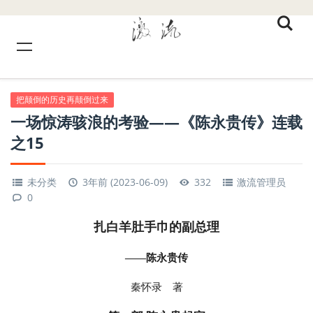
把颠倒的历史再颠倒过来
一场惊涛骇浪的考验——《陈永贵传》连载
之15
未分类
3年前 (2023-06-09)
332
激流管理员
0
扎白羊肚手巾的副总理
——陈永贵传
秦怀录 著