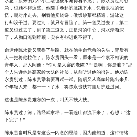
水急，原来的几个小土墩也被水淹得看不见了。陈永贵过河心
急，也顾不得这些。他随手卷起裤腿跳下水，凭着以往的记
忆，朝对岸走去。别看他卖烧饼，做饭炒菜都精通，游泳这一
行却没干过。要过河，就只有冒险了。第一道叉过去了，第二
道叉也过去了，到了第三道叉，正是河的中心，河水渐渐深
了，从胸口淹到脖颈，实在有些进退不得了。
命运使陈永贵又获得了生路。就在他生命危急的关头，背后有
人一把将他拉住了。陈永贵回头一看，原来是一个素不相识的
青年人。那人问他：“你可是大寨的老陈？”“是啊，你是谁？”那
个人告诉他是高家岭大队的社员，从前听过他的报告。他劝陈
永贵别过，陈永贵犟着要再试一试。随后又从高家岭跑出来几
个年轻人来，都一一下了水，将陈永贵扶前拥后护送过河。
这也是陈永贵难忘的一次，叫天不扶人扶。
陈永贵过了河，路经武家坪，一看连山都流下来了，心想：“这
下完了！”
陈永贵当时只是有这么一闪念的思绪，因为他知道，这种情绪