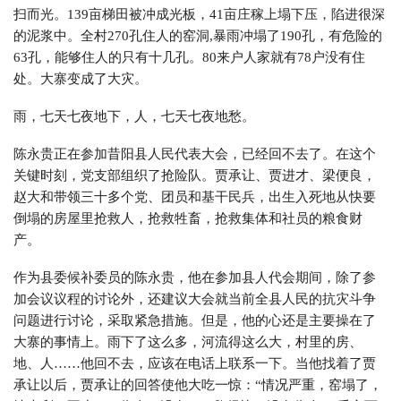
扫而光。139亩梯田被冲成光板，41亩庄稼上塌下压，陷进很深
的泥浆中。全村270孔住人的窑洞,暴雨冲塌了190孔，有危险的
63孔，能够住人的只有十几孔。80来户人家就有78户没有住
处。大寨变成了大灾。
雨，七天七夜地下，人，七天七夜地愁。
陈永贵正在参加昔阳县人民代表大会，已经回不去了。在这个
关键时刻，党支部组织了抢险队。贾承让、贾进才、梁便良，
赵大和带领三十多个党、团员和基干民兵，出生入死地从快要
倒塌的房屋里抢救人，抢救牲畜，抢救集体和社员的粮食财
产。
作为县委候补委员的陈永贵，他在参加县人代会期间，除了参
加会议议程的讨论外，还建议大会就当前全县人民的抗灾斗争
问题进行讨论，采取紧急措施。但是，他的心还是主要操在了
大寨的事情上。雨下了这么多，河流得这么大，村里的房、
地、人……他回不去，应该在电话上联系一下。当他找着了贾
承让以后，贾承让的回答使他大吃一惊：“情况严重，窑塌了，