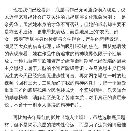
现在我们已经看到，底层写作已无可避免误入歧途，仅
以近年来引起社会广泛关注的几起底层文化现象为例：一是
余秀华，虽然她本身的才华不可否认，但她的成名却主要不
是靠艺术造诣，更非思想表达，而是她身上的“农民、妇
女、残疾”等底层身份标签与文学耦合，产生的奇特景观，
满足了大众的猎奇心理，成为吸引眼球的焦点。而从她后续
的表现来看，她在作品中所追求的精神境界仅限于个性解
放，一种几百年前欧洲资产阶级革命时期就已经发端的启蒙
主义思想，属于典型的小资产阶级意识，在马克思主义已经
诞生的今天已经完全无进步性可言。再如网络曝红一时的短
视频《回村三天，二舅治好了我的精神内耗》，把一个遭受
重重苦难的底层残疾农民包装成为一个坚强韧性、乐天知命
的励志榜样，消解甚至美化了苦难本质，对于真正的底层来
说，不啻于一剂令人麻痹的精神鸦片。
再比如去年爆红的影片《隐入尘烟》，虽然选取底层题
材，但不是揭示底层的结构性命运，而是为了达到煽情最佳