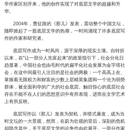
学作家区别开来，他的创作实现了对底层文学的超越和升
华。
2004年，曹征路的《那儿》发表，震动整个中国文坛，
随即掀起了一股底层文学的热潮，一时间涌现了许多底层写
作的作家和研究者。
底层写作成为一时风尚，源于深厚的现实土壤。自转折
以来，在“让一部分人先富起来”的政策指引下，社会分化日
趋显著，中国社会也由毛时代的扁平化社会发展为金字塔社
会，在这中间最引人注目的是社会的两极：一个高高上在、
掌握着无限权力和财富的少数上层精英集团和一个沦为弱势
群体，被全面剥夺的广大的社会底层。触目惊心的底层社会
存在不能不在人们的思想意识中有所表现，进而在文学艺术
上有所反映。
底层写作以《那儿》发表为契机，井喷式暴发，成为当
时文坛的一大景观，然而，在蔚为壮观的背后，深刻的危机
却隐含其中，关于底层文学的论争也由此展开。一部分作家