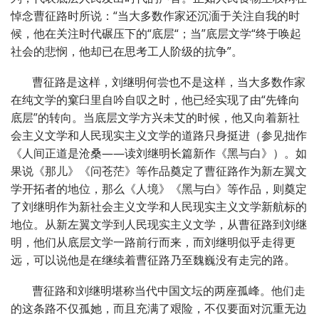
悼念曹征路时所说：“当大多数作家还沉湎于关注自我的时
候，他在关注时代碾压下的“底层“；当”底层文学“终于唤起
社会的悲悯，他却已在思考工人阶级的抗争”。
曹征路是这样，刘继明何尝也不是这样，当大多数作家
在纯文学的窠臼里自吟自叹之时，他已经实现了由“先锋向
底层”的转向。当底层文学方兴未艾的时候，他又向着新社
会主义文学和人民现实主义文学的道路只身挺进（参见拙作
《人间正道是沧桑——读刘继明长篇新作《黑与白》）。如
果说《那儿》《问苍茫》等作品奠定了曹征路作为新左翼文
学开拓者的地位，那么《人境》《黑与白》等作品，则奠定
了刘继明作为新社会主义文学和人民现实主义文学新航标的
地位。从新左翼文学到人民现实主义文学，从曹征路到刘继
明，他们从底层文学一路前行而来，而刘继明似乎走得更
远，可以说他是在继续着曹征路乃至魏巍没有走完的路。
曹征路和刘继明堪称当代中国文坛的两座孤峰。他们走
的这条路不仅孤她，而且充满了艰险，不仅要面对沉重无边