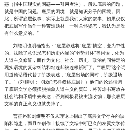
惑（指中国现实的困惑——引用者注）。所以底层的问题，
就是中国的问题。底层的困境，就是知识分子的困境。因
此，所谓底层叙事，实际上就是我们大家的叙事。如果仅仅
把底层写作当作一种苦难题材，一种关怀姿态，我认为是没
有什么意义的。”
刘继明也明确指出：“底层叙述将“底层”抽空，变为中性
的、祛除了意识形态和历史内涵的“弱势群体”等词语，化为
人道主义修辞，而作为文化、社会、历史、政治的同特定的
现实语境的复杂纠结和粘连却被连根斩断了。”“底层”这个词
用道德话语代替了阶级表述，“底层出场的同时，阶级退场
了。”（刘继明：《我们怎样叙述底层》）他们的论述强调
了底层文学必须摆脱抽象人道主义的窠臼，将苦难书写放在
社会结构矛盾中去表达，否则就极易被主流收编，那么底层
文学的真正意义也就失掉了。
曹征路和刘继明不仅从理论上指出了底层文学存在的缺
陷和隐患，而且在创作上接续了文坛中断已久的左翼文学传