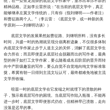
统，在一众鱼龙混杂的底层文学作家中，显示出卓尔不群的
精神品格。正如李云雷所说：“在当前的底层文学中，真正
能够继承左翼文学传统的，只有你（指刘继明——作者注）
和曹征路两个人。”（李云雷：《底层文学，或一种新的美
学原则——刘继明访谈》）
底层文学的发展果然如曹征路、刘继明所料，没有多长
时间，兴盛一时的热潮就呈现分崩离析迹象，不仅很多体制
内底层文学作家止步于人道主义的关怀，消解了底层文学生
命力所在；而且即便是从底层社会脱颖而出的写作者，最典
型的例子如打工文学作家，要么随着成名后阶层的晋升而转
向中产阶级趣旨的写作，要么自觉不自觉地向纯文学标准靠
拢，希冀有朝一日得到主流文坛认可，最终都难免地被主流
文学所收编。
喧嚣一时的底层文学在它发端之时就埋下的溃散的种
子，预示着底层写作的困境。当底层写作陷入瓶颈，不能再
进一步时，底层文学即便形式仍在，但精神早已溃散，走向
没落是迟早的事。