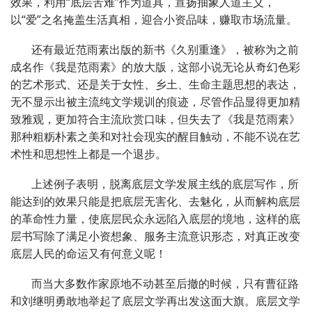
效果，利用“底层苦难”作为道具，宣扬抽象人道主义，
以“爱”之名掩盖生活真相，迎合小资品味，赚取市场流量。
还有最近范雨素出版的新书《久别重逢》，被称为之前
成名作《我是范雨素》的放大版，这部小说无论从奇幻色彩
的艺术形式、还是关于女性、乡土、生命主题思想的表达，
无不显示出被主流纯文学规训的痕迹，尽管作品显得更加精
致雅观，更加符合主流欣赏口味，但失去了《我是范雨素》
那种粗粝朴素之美和对社会现实的醒目触动，不能不说在艺
术性和思想性上都是一个退步。
上述例子表明，脱离底层文学发展主线的底层写作，所
能达到的效果只能是把底层无害化、去魅化，从而解构底层
的革命性力量，使底层民众永远陷入底层的境地，这样的底
层书写除了满足小资想象、服务主流意识形态，对真正改变
底层人民的命运又有何意义呢！
而当大多数作家原地不动甚至后撤的时候，只有曹征路
和刘继明勇敢地举起了底层文学再出发这面大旗。底层文学