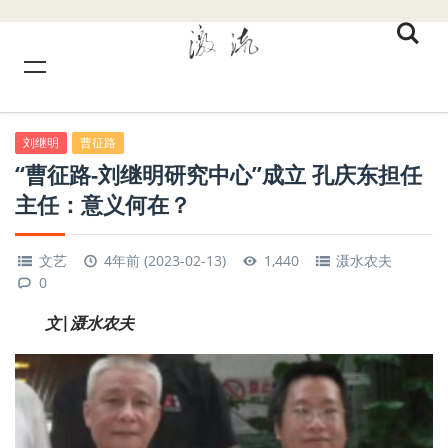
刘继明
曹征路
“曹征路-刘继明研究中心”成立 孔庆东担任
主任：意义何在？
文艺
4年前 (2023-02-13)
1,440
滠水农夫
0
文|滠水农夫