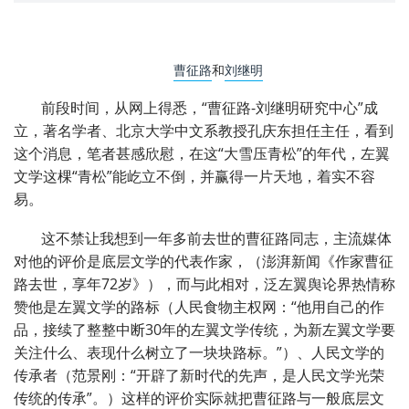
曹征路
和
刘继明
前段时间，从网上得悉，“曹征路-刘继明研究中心”成
立，著名学者、北京大学中文系教授孔庆东担任主任，看到
这个消息，笔者甚感欣慰，在这“大雪压青松”的年代，左翼
文学这棵“青松”能屹立不倒，并赢得一片天地，着实不容
易。
这不禁让我想到一年多前去世的曹征路同志，主流媒体
对他的评价是底层文学的代表作家，（澎湃新闻《作家曹征
路去世，享年72岁》），而与此相对，泛左翼舆论界热情称
赞他是左翼文学的路标（人民食物主权网：“他用自己的作
品，接续了整整中断30年的左翼文学传统，为新左翼文学要
关注什么、表现什么树立了一块块路标。”）、人民文学的
传承者（范景刚：“开辟了新时代的先声，是人民文学光荣
传统的传承”。）这样的评价实际就把曹征路与一般底层文