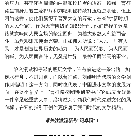
的压力、甚至还有周遭的白眼和投机者的冷箭，魏巍、曹征
路生前身后被主流排斥和刘继明被持续打压就是明证。但正
因为这样，使他们赢得了普罗大众的尊敬，被誉为“新时期
的人民作家”。作为无产阶级的知识分子，他们选择了这条
路就意味向人民立场的坚定回归，为着大多数人利益而奋
斗，虽然艰难却使命光荣。正如伟人所说：“人民，只有人
民，才是创造世界历史的动力”，为人民而哭歌、为人民而
呐喊、为人民而奋斗，无疑是世界上最神圣而崇高的事业。
陷入溃散和停滞的底层文学，唯有前进这一条出路，如
逆水行舟，不进则退，而以曹征路、刘继明为代表的文学创
作则指明了这一方向，同时也代表了中国进步文学的发展方
向，在这个意义上，“曹征路-刘继明研究中心”的成立无疑是
一件举足轻重的大事，必将成为引领我们时代先进文化的风
向标，在它的指引下创作更多属于我们时代的文学精品。
请关注激流新号“纪卓阳”！