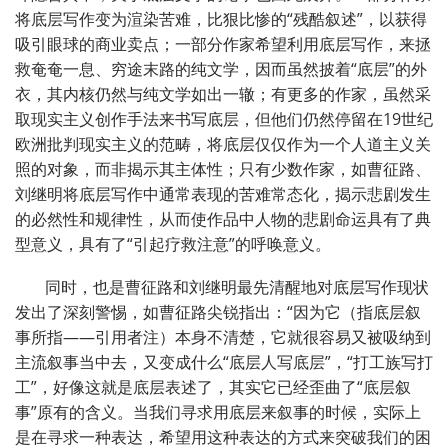
将底层写作变为渲染苦难，比狠比惨的“残酷叙述”，以获得
吸引眼球的商业卖点；一部分作家希望利用底层写作，来拯
救奄奄一息、穷途末路的纯文学，因而虽然披着“底层”的外
衣，其内核仍然与纯文学如出一辙；有更多的作家，虽然采
取现实主义创作手法来书写底层，但他们仍然停留在19世纪
欧洲批判现实主义的范畴，将底层仅仅作为一个人道主义关
照的对象，而非揭示其主体性；只有少数作家，如曹征路、
刘继明将底层写作中通常表现的苦难常态化，揭示悲剧发生
的必然性和规律性，从而使作品中人物的悲剧命运具有了典
型意义，具有了“引起疗救注意”的呼唤意义。
同时，也是曹征路和刘继明最先清醒地对底层写作现状
发出了深刻警惕，如曹征路尖锐指出：“因为它（指底层叙
事所指——引用者注）本身不清楚，它就很容易又被吸纳到
主流叙事当中去，又变成什么“底层人写底层”，“打工族写打
工”，好像这就是底层表述了，其实它已经歪曲了“底层叙
事”原有的含义。当我们寻求用底层来叙事的时候，实际上
是在寻求一种表达，希望用这种表达的方式来突破我们的困