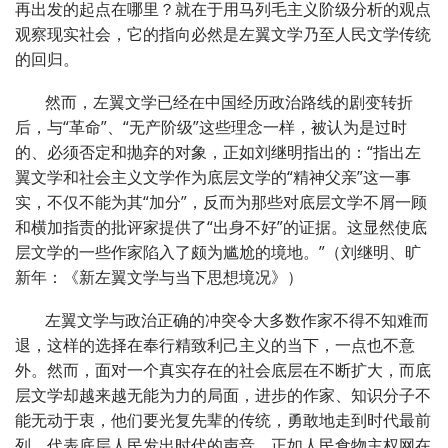
再出发的起点在哪里？就在于用马列毛主义阶级分析的观点
观察现实社会，它的指向必然是左翼文学乃至人民文学传统
的回归。
然而，左翼文学已经在中国经历政治路线的剧变转折
后，与“革命”、“无产阶级”这些理念一样，被认为是过时
的、必须否定和抛弃的对象，正如刘继明指出的：“指出左
翼文学和社会主义文学作为底层文学的“精神父亲”这一事
实，不仅不能为其“加分”，反而为那些对底层文学不屑一顾
和横加指责的批评家提供了“出身不好”的证据。这显然使底
层文学的一些作家陷入了颇为尴尬的境地。”（刘继明、旷
新年：《新左翼文学与当下思想境况》）
左翼文学与政治正确的冲突令大多数作家不得不知难而
退，这样的选择在奉行精致利己主义的当下，一点也不意
外。然而，面对一个真实存在的社会底层在不断扩大，而底
层文学却越来越无能为力的局面，进步的作家、知识分子不
能无动于衷，他们要光复先辈的传统，勇敢地走到时代最前
列，代表底层人民发出时代的声音。正如人民食物主权网在