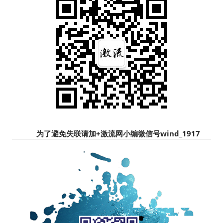
为了避免失联请加+
激流网小编微信号wind_1917