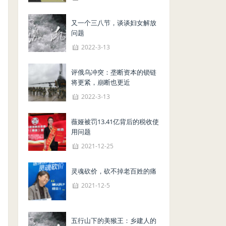
又一个三八节，谈谈妇女解放
问题
2022-3-13
评俄乌冲突：垄断资本的锁链
将更紧，崩断也更近
2022-3-13
薇娅被罚13.41亿背后的税收使
用问题
2021-12-25
灵魂砍价，砍不掉老百姓的痛
2021-12-5
五行山下的美猴王：乡建人的