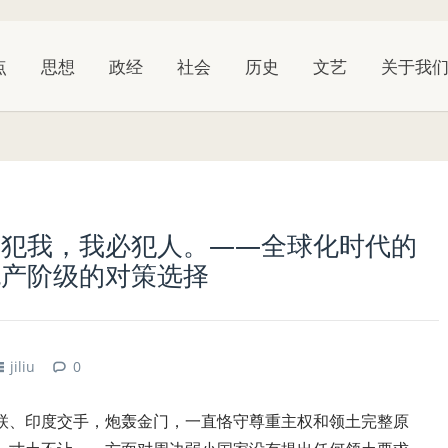
点
思想
政经
社会
历史
文艺
关于我
若犯我，我必犯人。——全球化时代的
无产阶级的对策选择
jiliu
0
联、印度交手，炮轰金门，一直恪守尊重主权和领土完整原