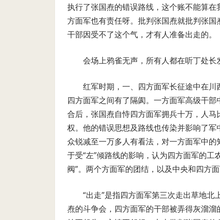
执行了张国焘的错误路线，这个账不能算在
方面军也有责任呀。批判张国焘就批判张国
干部因受不了这个气，才有人准备出走的。
会场上鸦雀无声，所有人都在听丁处长
红军时期，一、四方面军长征途中在川
四方面军之间有了隔阂。一方面军高级干部
合后，张国焘自恃四方面军拥兵十万，人马
权。他的错误思想及路线也传染并影响了军
众锐减至一万多人有看法，对一方面军中的
于受“左”倾路线的影响，认为四方面军的工
阀”。两个方面军的团结，以及中央和四方
“出走”是指四方面军第三次走出草地北
焘的斗争会，四方面军的干部被弄得灰溜溜