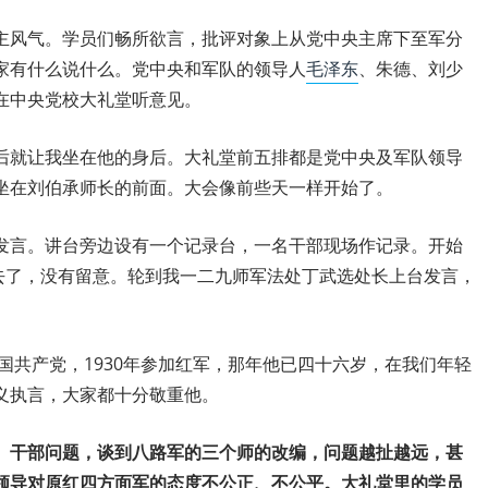
主风气。学员们畅所欲言，批评对象上从党中央主席下至军分
家有什么说什么。党中央和军队的领导人
毛泽东
、朱德、刘少
在中央党校大礼堂听意见。
后就让我坐在他的身后。大礼堂前五排都是党中央及军队领导
坐在刘伯承师长的前面。大会像前些天一样开始了。
发言。讲台旁边设有一个记录台，一名干部现场作记录。开始
”去了，没有留意。轮到我一二九师军法处丁武选处长上台发言，
中国共产党，1930年参加红军，那年他已四十六岁，在我们年轻
义执言，大家都十分敬重他。
、干部问题，谈到八路军的三个师的改编，问题越扯越远，甚
领导对原红四方面军的态度不公正、不公平。大礼堂里的学员