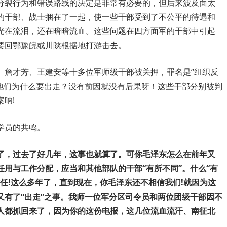
分裂行为和错误路线的决定是非常有必要的，但后来波及面太
的干部、战士捆在了一起，使一些干部受到了不公平的待遇和
光在流泪，还在暗暗流血。这些问题在四方面军的干部中引起
要回鄂豫皖或川陕根据地打游击去。
、詹才芳、王建安等十多位军师级干部被关押，罪名是“组织反
”。他们为什么要出走？没有前因就没有后果呀！这些干部分别被判
呐!
学员的共鸣。
了，过去了好几年，这事也就算了。可你毛泽东怎么在前年又
用与工作分配，应当和其他部队的干部“有所不同”。什么“有
任!这么多年了，直到现在，你毛泽东还不相信我们!就因为这
又有了“出走”之事。我师一位军分区司令员和两位团级干部因不
人都抓回来了，因为你的这份电报，这几位流血流汗、南征北
。