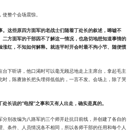
，使整个会场震惊。
事。这些原四方面军的老战士们随着丁处长的叙述，唏嘘不
、二方面军的干部因不了解这一情况，也急切地想知道事情的
脸涨红，不知如何解释。就连平时开会时最不拘小节、随便惯
在台下听讲，他口渴时可以毫无顾忌地走上主席台，拿起毛主
此时，陈赓旅长把头埋得低低的，一言不发。会场上，除了哭
丁处长说的“电报”之事和又有人出走，确实是真的。
军分别改编为八路军的三个师开赴抗日前线，并创建了各自的
理、条件、人员情况各不相同，所以各师干部的任用和每个人