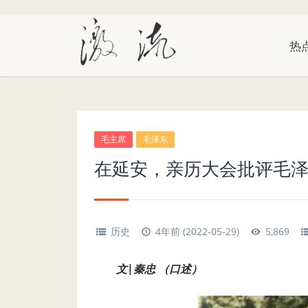
热
毛主席
毛泽东
在延安，亲历大会批评毛
历史
4年前 (2022-05-29)
5,869
文|秦忠 （口述）