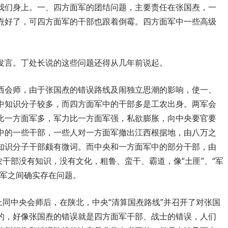
我们身上。一、四方面军的团结问题，主要责任在张国焘，一
焘好了，可四方面军的干部也跟着倒霉。四方面军中一些高级
发言。丁处长说的这些问题还得从几年前说起。
西会师，由于张国焘的错误路线及闹独立思潮的影响，使一、
中知识分子较多，而四方面军中的干部多是工农出身。两军会
比一方面军多，军力比一方面军强，私欲膨胀，向中央要官要
中的一些干部，一些人对一方面军撤出江西根据地，由八万之
知识分子干部颇有微词。而中央和一方面军中的部分干部，由
农干部没有知识，没有文化，粗鲁、蛮干、霸道，像“土匪”、“军
面军之间确实存在问题。
上同中央会师后，在陕北，中央“清算国焘路线”并召开了对张国
的，好像张国焘的错误就是四方面军干部、战士的错误，人们