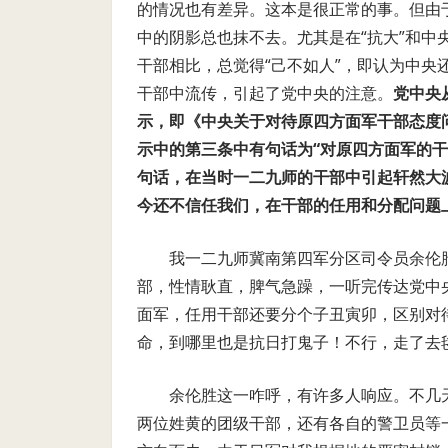
的情况也有差异。这本是很正常的事。但由
中的阴影总也抹不去。尤其是在“抗大”和
干部相比，总觉得“己不如人”，即认为中
干部中流传，引起了党中央的注意。
党中央
示，即《中央关于对待原四方面军干部态度
示中的第三条中有句话为“对原四方面军的干
句话，在当时一二九师的干部中引起轩然大
今还不信任我们，在干部的任用和分配问题
我一二九师冀南第四军分区司令员余伦
部，性情耿直，脾气急躁，一听完传达党中央
面军，任用干部还要分个子丑寅卯，区别对
命，到哪里也是抗日打鬼子！不行，走了去
余伦胜这一咋呼，有许多人响应。不几
两位姓黄的团级干部，还有各自的警卫员等