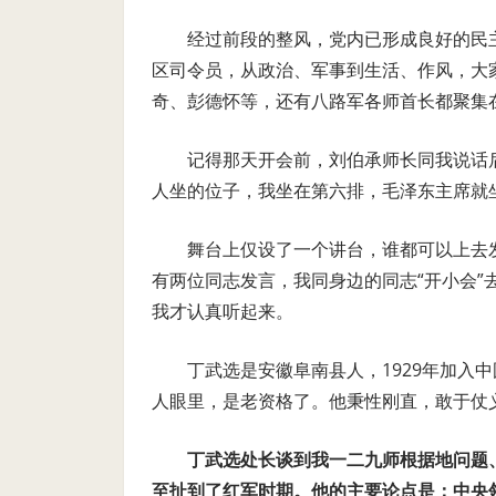
经过前段的整风，党内已形成良好的民
区司令员，从政治、军事到生活、作风，大
奇、彭德怀等，还有八路军各师首长都聚集
记得那天开会前，刘伯承师长同我说话
人坐的位子，我坐在第六排，毛泽东主席就
舞台上仅设了一个讲台，谁都可以上去
有两位同志发言，我同身边的同志“开小会
我才认真听起来。
丁武选是安徽阜南县人，1929年加入
人眼里，是老资格了。他秉性刚直，敢于仗
丁武选处长谈到我一二九师根据地问题
至扯到了红军时期。他的主要论点是：中央