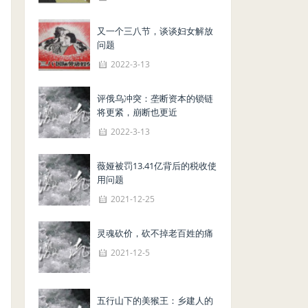
又一个三八节，谈谈妇女解放
问题
2022-3-13
评俄乌冲突：垄断资本的锁链
将更紧，崩断也更近
2022-3-13
薇娅被罚13.41亿背后的税收使
用问题
2021-12-25
灵魂砍价，砍不掉老百姓的痛
2021-12-5
五行山下的美猴王：乡建人的