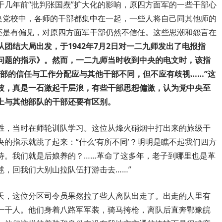
于几年前“批判张国焘”扩大化的影响，原四方面军的一些干部心
中央党校中，各师的干部都集中在一起，一些人将自己同其他师的
央还是有偏见，对原四方面军干部仍然不信任。这些思潮和怨言在
从团结大局出发，于1942年7月2日对一二九师发出了电报指
问题的指示》。然而，一二九师当时收到中央的电文时，该指
部的信任与工作分配应与其他干部不同，但不应有歧视……”这
波，真是一石激起千层浪，有些干部思想偏激，认为党中央至
上与其他部队的干部还要有区别。
胜，当时在师轮训队学习。这位从烽火硝烟中打出来的旅级干
的指示就跳了起来：“什么‘有所不同’？明明是瞧不起我们四方
待。我们就是后娘养的？……革命了这多年，老子到哪里也是革
毬，回我们大别山拉队伍打游击去……”
天，这位分区司令员果然拉了些人离队出走了。出走的人里有
一干人。他们身着八路军军装，骑马挎枪，离队后直奔鄂豫皖