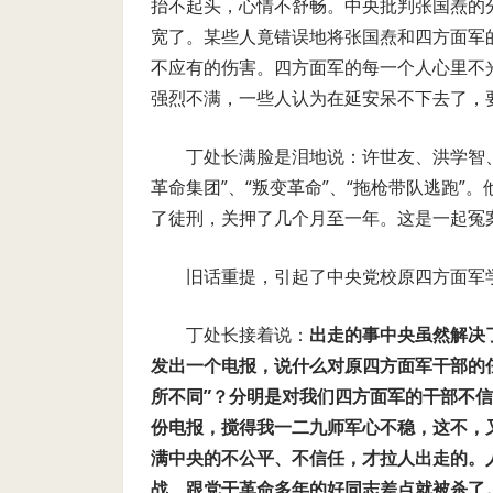
抬不起头，心情不舒畅。中央批判张国焘的
宽了。某些人竟错误地将张国焘和四方面军
不应有的伤害。四方面军的每一个人心里不
强烈不满，一些人认为在延安呆不下去了，
丁处长满脸是泪地说：许世友、洪学智
革命集团”、“叛变革命”、“拖枪带队逃跑
了徒刑，关押了几个月至一年。这是一起冤案
旧话重提，引起了中央党校原四方面军
丁处长接着说：
出走的事中央虽然解决
发出一个电报，说什么对原四方面军干部的任
所不同”？分明是对我们四方面军的干部不信
份电报，搅得我一二九师军心不稳，这不，
满中央的不公平、不信任，才拉人出走的。
战、跟党干革命多年的好同志差点就被杀了