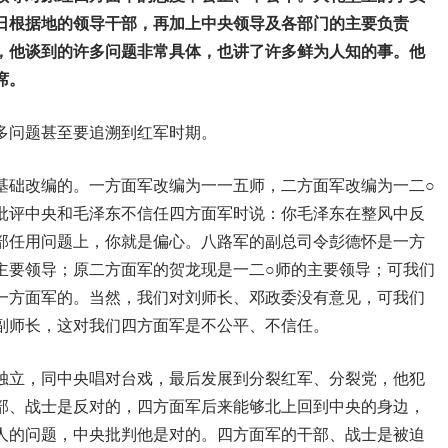
日根据地的领导干部，再加上中央领导及各部门的主要负责
，他谈到的许多问题非常具体，也讲了许多鲜为人知的事。他
席。
多问题甚至要追溯到红军时期。
基础改编的。一方面军改编为一一五师，二方面军改编为一二○
批评中央和毛泽东不信任四方面军时说：你毛泽东在整风中反
部任用问题上，你就是偏心。八路军的副总司令彭德怀是一方
主要领导；原二方面军的贺龙现是一二○师的主要领导；可我们
一方面军的。当然，我们对刘师长、邓政委没有意见，可我们
副师长，这对我们四方面军是不公平、不信任。
独立，同中央唱对台戏，最后发展到分裂红军、分裂党，他犯
部、战士是反对的，四方面军后来能够北上回到中央的身边，
人的问题，中央批判他是对的。四方面军的干部、战士是被迫