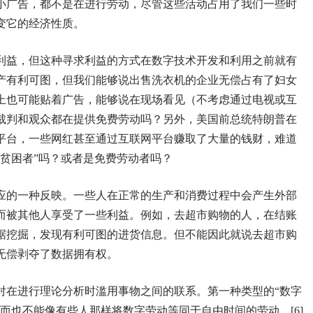
小广告，都不是在进行劳动，尽管这些活动占用了我们一些时
变它的经济性质。
利益，但这种寻求利益的方式在数字技术开发和利用之前就有
产有利可图，但我们能够说出售洗衣机的企业无偿占有了妇女
上也可能贴着广告，能够说在现场看见（不考虑通过电视或互
裁判和观众都在提供免费劳动吗？另外，美国前总统特朗普在
平台，一些网红甚至通过互联网平台赚取了大量的钱财，难道
贫困者”吗？或者是免费劳动者吗？
应的一种反映。一些人在正常的生产和消费过程中会产生外部
而被其他人享受了一些利益。例如，去超市购物的人，在结账
据挖掘，发现有利可图的进货信息。但不能因此就说去超市购
无偿剥夺了数据拥有权。
对在进行理论分析时滥用事物之间的联系。第一种类型的“数字
而也不能像有些人那样将数字劳动等同于自由时间的劳动。[6]