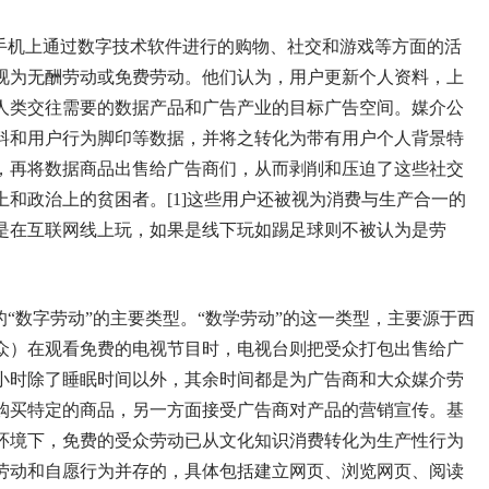
和手机上通过数字技术软件进行的购物、社交和游戏等方面的活
视为无酬劳动或免费劳动。他们认为，用户更新个人资料，上
人类交往需要的数据产品和广告产业的目标广告空间。媒介公
料和用户行为脚印等数据，并将之转化为带有用户个人背景特
，再将数据商品出售给广告商们，从而剥削和压迫了这些社交
和政治上的贫困者。[1]这些用户还被视为消费与生产合一的
是在互联网线上玩，如果是线下玩如踢足球则不被认为是劳
的“数字劳动”的主要类型。“数学劳动”的这一类型，主要源于西
众）在观看免费的电视节目时，电视台则把受众打包出售给广
4小时除了睡眠时间以外，其余时间都是为广告商和大众媒介劳
购买特定的商品，另一方面接受广告商对产品的营销宣传。基
环境下，免费的受众劳动已从文化知识消费转化为生产性行为
劳动和自愿行为并存的，具体包括建立网页、浏览网页、阅读