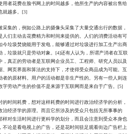
使用者花费在脸书网上的时间越多，他所生产的内容被出售给
就越多。[3]
被采集的，例如公路上的摄像头采集了大量交通出行的数据，
是人们主动去花费精力和时间来提供的。人们的消费活动有可
如今垃圾焚烧能用于发电，能够通过对垃圾进行加工生产出商
，垃圾就只是劳动对象。[4]还有人认为，所谓产消者在互联
中，真正的劳动者是互联网企业员工、工程师、研究人员以及
据、网页界面和算法的支持下，才使得受众商品成为可能。互
动者的原材料。用户的活动都是非生产性的。另有一些人则连
字劳动产生的价值不是来源于互联网而是来自于广告。[5]
时的时间耗费，想对这样耗费的时间进行政治经济学的分析，
政治经济学的原理。而且它所涉及的受众只包括无所事事的
那样对生活时间进行更科学的划分，而且会注意到受众本身也
，不论是看电视上的广告，还是花时间驻足观看街边广告栏上