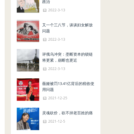
政治
2022-3-13
又一个三八节，谈谈妇女解放
问题
2022-3-13
评俄乌冲突：垄断资本的锁链
将更紧，崩断也更近
2022-3-13
薇娅被罚13.41亿背后的税收使
用问题
2021-12-25
灵魂砍价，砍不掉老百姓的痛
2021-12-5