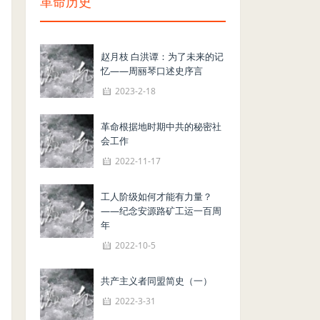
革命历史
赵月枝 白洪谭：为了未来的记
忆——周丽琴口述史序言
2023-2-18
革命根据地时期中共的秘密社
会工作
2022-11-17
工人阶级如何才能有力量？
——纪念安源路矿工运一百周
年
2022-10-5
共产主义者同盟简史（一）
2022-3-31