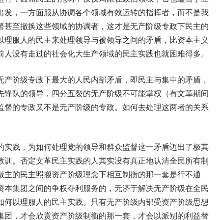
出发，一方面服从协调各个领域有效运转的指挥者，而不是我
督甚至撤换这些领域的协调者，这才是无产阶级专政下民主的
以理服人的民主来处理领导与被领导之间的矛盾，比资本主义
前人没有走过的社会化大生产领域的民主实践也就困难得多。
无产阶级专政下最大的人民内部矛盾，即民主与集中的矛盾，
先锋队的领导，四分五裂的无产阶级不可能掌权（有文革期间
监督的专政又不是无产阶级的专政。如何去处理这两者的关系
的实践，为如何处理党的领导和群众监督这一矛盾迈出了极其
教训。否定文革民主实践的人其实没有真正地认清全民所有制
做主的民主照搬资产阶级理念下相互制衡的那一套是行不通
资本集团之间的争权夺利服务的，无济于解决无产阶级在全民
如何以理服人的民主实践。只有无产阶级内部受资产阶级思想
集团，才会欣赏资产阶级制衡的那一套，才会以派别的利益替