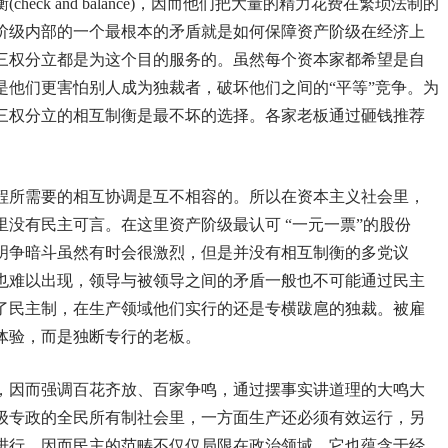
eck and balance)，因而他们把大量的精力花费在繁琐法制的
阶级内部的一个最根本的矛盾就是如何保障资产阶级在经济上
三权分立都是为这个目的服务的。虽然每个资本家都希望是自
是他们更害怕别人成为独裁者，破坏他们之间的“平等”竞争。为
三权分立的相互制衡是最不坏的选择。各家老板通过砸钱推荐
程所需要的相互协调是互不相容的。所以在资本主义社会里，
没有民主可言。在这里资产阶级最认可 “一元一票”的股份
明争暗斗虽然有时会很激烈，但是并没有相互制衡的多党议
也难以出现，领导与被领导之间的矛盾一般也不可能通过民主
了民主制，在生产领域他们实行的还是专横跋扈的独裁。被雇
体验，而是独断专行的老板。
，因而强调百花齐放、百家争鸣，通过摆事实讲道理的大鸣大
级专政的全民所有制社会里，一方面生产还必须有效运行，另
进行，因而民主的范畴不仅仅局限在政治领域，它也蕴含于经