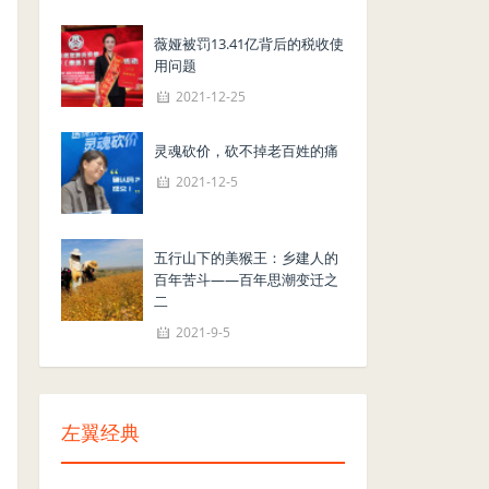
薇娅被罚13.41亿背后的税收使
用问题
2021-12-25
灵魂砍价，砍不掉老百姓的痛
2021-12-5
五行山下的美猴王：乡建人的
百年苦斗——百年思潮变迁之
二
2021-9-5
左翼经典