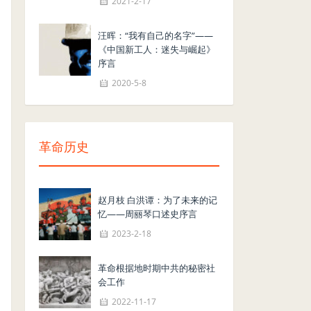
2021-2-17
汪晖：“我有自己的名字”——
《中国新工人：迷失与崛起》
序言
2020-5-8
革命历史
赵月枝 白洪谭：为了未来的记
忆——周丽琴口述史序言
2023-2-18
革命根据地时期中共的秘密社
会工作
2022-11-17