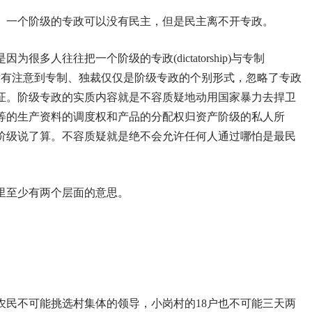
。一个阶级的专政可以没有民主，但是民主离不开专政。
多人往往把一个阶级的专政(dictatorship)与专制
ator)混为一谈，没有注意到专制、独裁仅仅是阶级专政的个别形式，忽略了专政
证。阶级专政的实质内容就是不容质疑地动用国家暴力去捍卫
等的生产资料的调度权和产品的分配权归资产阶级的私人所
阶级说了算。不容质疑就是绝不会允许任何人通过哪怕是最民
里至少有两个层面的意思。
农民不可能挑选村集体的领导，小岗村的18户也不可能三天两