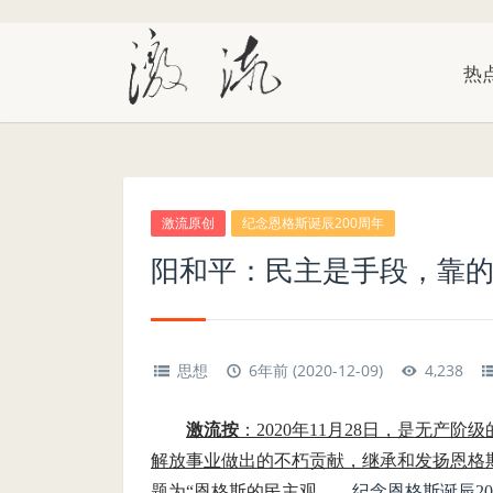
热
激流原创
纪念恩格斯诞辰200周年
阳和平：民主是手段，靠的
思想
6年前 (2020-12-09)
4,238
激流按
：
2020年11月28日，是无产
解放事业做出的不朽贡献，继承和发扬恩格斯宝
题为“恩格斯的民主观——
纪念恩格斯诞辰20