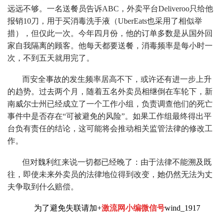
远远不够。一名送餐员告诉ABC，外卖平台Deliveroo只给他
报销10刀，用于买消毒洗手液（UberEats也采用了相似举
措），但仅此一次。今年四月份，他的订单多数是从国外回
家自我隔离的顾客。他每天都要送餐，消毒频率是每小时一
次，不到五天就用完了。
而安全事故的发生频率居高不下，或许还有进一步上升
的趋势。过去两个月，随着五名外卖员相继倒在车轮下，新
南威尔士州已经成立了一个工作小组，负责调查他们的死亡
事件中是否存在“可被避免的风险”。如果工作组最终得出平
台负有责任的结论，这可能将会推动相关监管法律的修改工
作。
但对魏利红来说一切都已经晚了：由于法律不能溯及既
往，即使未来外卖员的法律地位得到改变，她仍然无法为丈
夫争取到什么赔偿。
为了避免失联请加+
激流网小编微信号
wind_1917