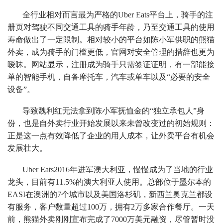
全行业相对而言最为严格的Uber Eats平台上，骑手的注
册页对驾驶不同交通工具的骑手年龄，乃至交通工具的使用
寿命做出了一定限制。相对较小的平台如陈小军供职的熊猫
外卖，成为骑手的门槛更低，官网对安全管理的措辞也更为
暧昧。网站显示，注册成为骑手只需签证证明，有一部能接
单的智能手机，自备摩托车，汽车或单车以及“必要的安全
设备”。
导致魏利红无法拿到陈小军抚恤金的“独立承包人”身
份，也是自外卖行业开始发展以来未曾改变过的初始规则：
正是这一点有效降低了企业的用人成本，让外卖平台有机会
发展壮大。
Uber Eats2016年进军澳大利亚，慢慢成为了当地的行业
龙头，目前有11.5%的澳大利亚人使用。总部位于墨尔本的
EASI在澳洲的7个城市以及美国洛杉矶，新西兰奥克兰都设
有服务，客户数量超过100万，拥有2万多家合作餐厅。一天
前，熊猫外卖刚刚宣布完成了7000万美元融资，尽管暂时没