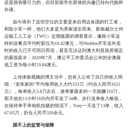
还是很有吸引力的，但目前留学生群体的兴趣已转向代购和
补课。
如今填补了这些空位的主要是来自周边各国的打工者，
和陈小军一样，他们大多是为养家谋生而来。新南威尔士州
运输工人工会（TWU）近期披露的调查显示，像陈小军这
样的送餐员平均时薪仅为10.42澳元，与Sheldon开车送外卖
时的收入已不可同日而语，甚至无法达到澳大利亚政府规定
的最低薪水：2020年7月，澳公平工作委员会公布的全澳最
低工资为每小时19.84澳元。
上传体验视频的博主当中，也有人公布了自己的收入明
细：“老朱家的”平均每周收入大约333刀（约合人民币1621
元），每单收入5.8刀左右，接单量最多的一天能赚310刀，
那天他在11小时16分内开车送了34单。步行送单收入略低，
在保持单手举相机拍摄的情况下，Tony一天送了13单，收入
67.03刀，折合人民币320余元。
跟不上的监管与保障