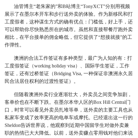
油管博主“老朱家的”和B站博主“TonyXCT”分别用视频
展示了在墨尔本开车和步行送外卖的体验。作为新移民和打
工度假者，这种谋生方式的确有优点：门槛低，好上手，还
可以帮助你尽快熟悉所在的城市。虽然和直接帮餐厅跑外卖
相比，在平台接单的佣金略低，但它提供了“想接就接”的工
作弹性。
澳洲的合法工作签证有多种类型，最广为人知的有：打
工度假签证（working holiday visa）、国际学生签证，工作
签证，还有过桥签证（Bridging Visa, 一种保证非澳洲永久居
民合法居住权利的过渡性签证）。
但随着澳洲外卖行业逐渐壮大，外卖员之间竞争加剧，
客单价也在不断下跌。在墨尔本华人区的Box Hill Central门
口，时常可以看见外卖员扎堆等单，送外卖的主要工具也从
私家车变成了效率更高的电单车或摩托。已经退出这一行的
Sheldon告诉世界说，他观察到近期中国留学生对做外卖兼
职的热情已大大降低。以前，送外卖赚点零用钱对他们来说