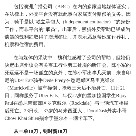
包括澳洲广播公司（ABC）在内的多家当地媒体证实，
在法律上，外卖平台没有就此事向家属支付赔偿的义务。因
为，骑手是以“独立承包人（independent contractor）”的身份
工作，而非平台的“雇员”。出事后，熊猫外卖帮助已经成为
遗孀的魏利红取得了澳洲签证，并表示愿意帮她支付葬礼，
机票和住宿的费用。
在与媒体的采访中，魏利红感谢了公司的帮助，但她仍
决定出席州议会有关零工行业劳工处境的听证会。陈小军的
死远远不是一场孤立的意外，在陈小军出事几天前，来自印
尼的Uber Eats骑手Dede Fredy在悉尼郊区马里克维尔
（Marrickville）被车撞倒，抢救三天后不治身亡。11月21
日，同样服务于Uber Eats、年仅27岁的孟加拉国学生Bijoy
Paul在悉尼南部郊区罗克戴尔（Rockdale）与一辆汽车相撞
后死亡。23日晚，37岁的马来西亚人，DoorDash外卖小哥
Chow Khai Shien殒命于墨尔本一辆卡车下。
从一单10刀，到时薪10刀