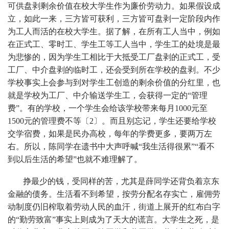
可供盘剥剩余价值在校大学生作为廉价劳动力。如果假设成
立，如此一来，三方皆可获利，三方皆可盘剥一定阶段内作
为工人而活的在校大学生。据了解，在所有工人当中，例如
在正式工、零时工、学生工等工人当中，学生工的处境是最
为悲惨的，因为学生工相比于大抵受工厂盘剥的正式工，受
工厂、中介盘剥的临时工，还会受到所在学校的盘剥。不少
学校事实上会参与到对学生工创造的剩余价值的分红里，也
就是学校为工厂、中介输送学生工，会获得一定的“管理
费”。有的学校，一个学生会给该学校带来每月1000元至
1500元的管理费不等〔2〕。而且别忘记，学生还要给学校
交学宿费，如果是民办高校，每年的学费更多，要两万左
右。所以，陈同学在遗书中大声呼喊“我生活得很累”“看不
到以后生活的希望”也就不难理解了。
挣最少的钱，受同样的苦，尤其是薛同学还背负着京东
金融的债务。生活看不到希望，按劳分配名存实亡，雇佣劳
动制度仍旧榨取着劳动人民的血汗，街道上展开的红布白字
的“勤劳致富”事实上则成为了天大的谎言。大学生之死，是