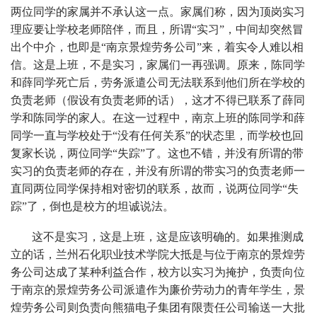
两位同学的家属并不承认这一点。家属们称，因为顶岗实习
理应要让学校老师陪伴，而且，所谓“实习”，中间却突然冒
出个中介，也即是“南京景煌劳务公司”来，着实令人难以相
信。这是上班，不是实习，家属们一再强调。原来，陈同学
和薛同学死亡后，劳务派遣公司无法联系到他们所在学校的
负责老师（假设有负责老师的话），这才不得已联系了薛同
学和陈同学的家人。在这一过程中，南京上班的陈同学和薛
同学一直与学校处于“没有任何关系”的状态里，而学校也回
复家长说，两位同学“失踪”了。这也不错，并没有所谓的带
实习的负责老师的存在，并没有所谓的带实习的负责老师一
直同两位同学保持相对密切的联系，故而，说两位同学“失
踪”了，倒也是校方的坦诚说法。
这不是实习，这是上班，这是应该明确的。如果推测成
立的话，兰州石化职业技术学院大抵是与位于南京的景煌劳
务公司达成了某种利益合作，校方以实习为掩护，负责向位
于南京的景煌劳务公司派遣作为廉价劳动力的青年学生，景
煌劳务公司则负责向熊猫电子集团有限责任公司输送一大批