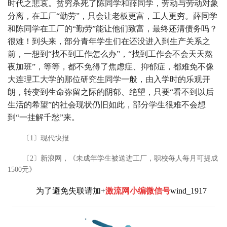
时代之悲哀。贫穷杀死了陈同学和薛同学，劳动与劳动对象
分离，在工厂“勤劳”，只会让老板更富，工人更穷。薛同学
和陈同学在工厂的“勤劳”能让他们致富，最终还清债务吗？
很难！到头来，部分青年学生们在还没进入到生产关系之
前，一想到“找不到工作怎么办”，“找到工作会不会天天熬
夜加班”，等等，都不免得了焦虑症、抑郁症，都难免不像
大连理工大学的那位研究生同学一般，由入学时的乐观开
朗，转变到生命弥留之际的阴郁、绝望，只要“看不到以后
生活的希望”的社会现状仍旧如此，部分学生很难不会想
到“一挂解千愁”来。
〔1〕现代快报
〔2〕新浪网，《未成年学生被送进工厂，职校每人每月可提成
1500元》
为了避免失联请加+
激流网小编微信号
wind_1917