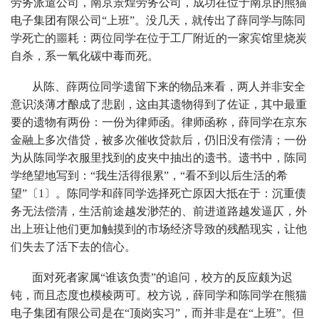
劳务派遣公司，南京景煌劳务公司，成功在位于南京的熊猫
电子集团有限公司“上班”。没几天，就传出了薛同学与陈同
学死亡的噩耗：两位同学在位于工厂附近的一家宾馆里烧炭
自杀，系一氧化碳中毒而死。
从陈、薛两位同学遗留下来的物品来看，两人并非安全
意识淡薄才酿成了悲剧，这由其遗物得到了佐证，其中最重
要的遗物有两份：一份为律师函。律师函称，薛同学在京东
金融上多次借贷，被多次催收贷款后，仍旧没有偿清；一份
为从陈同学衣服里找到的皮夹中抽出的遗书。遗书中，陈同
学绝望地写到：“我生活得很累”，“看不到以后生活的希
望”〔1〕。陈同学和薛同学选择死亡原因大抵在于：沉重债
务无法偿清，生活前途越发渺茫的、前进道路越发逼仄，外
出上班让他们更加触摸到的市场经济导致的残酷现实，让他
们失去了活下去的信心。
面对死者家属“谁该负责”的追问，校方的反应颇为迟
钝，而且态度也模棱两可。校方说，薛同学和陈同学在熊猫
电子集团有限公司是在“顶岗实习”，而并非是在“上班”。但