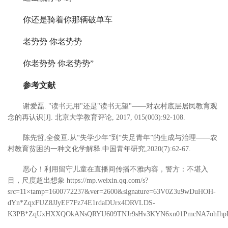
你还是骑着你那辆破单车
老势势 你老势势
你老势势 你老势势”
参考文献
谢爱磊. "读书无用"还是"读书无望"——对农村底层居民教育观
念的再认识[J]. 北京大学教育评论, 2017, 015(003):92-108.
陈先哲,全俊亘.从“失学少年”到“失足青年”的生成与治理——农
村教育贫困的一种文化学解释.中国青年研究,2020(7):62-67.
恶心！利用留守儿童在直播间传播不雅内容，警方：不堪入
目，尺度超出想象 https://mp.weixin.qq.com/s?
src=11×tamp=1600772237&ver=2600&signature=63V0Z3u9wDuHOH-
dYn*ZqxFUZ8JJyEF7Fz74E1rdaDUrx4DRVLDS-
K3PB*ZqUxHXXQOkANsQRYU609TNJr9sHv3KYN6xn01PmcNA7ohIhp