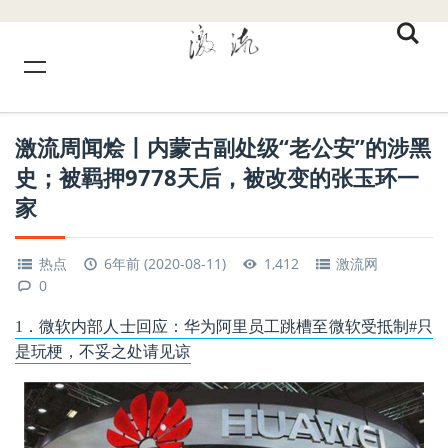
激流周闻烩丨内蒙古副处级“老公安”的涉黑
史；被羁押9778天后，被改变的张玉环一
家
热点
6年前 (2020-08-11)
1,412
激流网
0
1．微软内部人士回应：华为阿里员工跳槽至微软受抵制#只
是玩梗，不妥之处请见谅