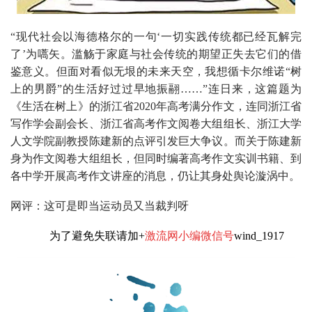
“现代社会以海德格尔的一句‘一切实践传统都已经瓦解完
了’为嚆矢。滥觞于家庭与社会传统的期望正失去它们的借
鉴意义。但面对看似无垠的未来天空，我想循卡尔维诺“树
上的男爵”的生活好过过早地振翮……”连日来，这篇题为
《生活在树上》的浙江省2020年高考满分作文，连同浙江省
写作学会副会长、浙江省高考作文阅卷大组组长、浙江大学
人文学院副教授陈建新的点评引发巨大争议。而关于陈建新
身为作文阅卷大组组长，但同时编著高考作文实训书籍、到
各中学开展高考作文讲座的消息，仍让其身处舆论漩涡中。
网评：这可是即当运动员又当裁判呀
为了避免失联请加+
激流网小编微信号
wind_1917