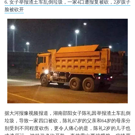
6. 女子举报渣土车乱倒垃圾，一家4口遭报复被砍，2岁孩子
脸被砍开
据大河报豫视频报道，湖南邵阳女子陈礼因举报渣土车乱倒
垃圾，导致一家四口被砍，陈礼67岁的父亲和64岁的母亲分
别受到不同程度砍伤，更令人痛心的是，陈礼2岁的儿子也