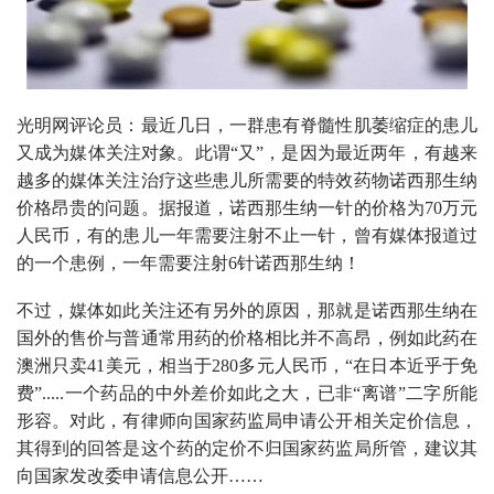
光明网评论员：最近几日，一群患有脊髓性肌萎缩症的患儿
又成为媒体关注对象。此谓“又”，是因为最近两年，有越来
越多的媒体关注治疗这些患儿所需要的特效药物诺西那生纳
价格昂贵的问题。据报道，诺西那生纳一针的价格为70万元
人民币，有的患儿一年需要注射不止一针，曾有媒体报道过
的一个患例，一年需要注射6针诺西那生纳！
不过，媒体如此关注还有另外的原因，那就是诺西那生纳在
国外的售价与普通常用药的价格相比并不高昂，例如此药在
澳洲只卖41美元，相当于280多元人民币，“在日本近乎于免
费”.....一个药品的中外差价如此之大，已非“离谱”二字所能
形容。对此，有律师向国家药监局申请公开相关定价信息，
其得到的回答是这个药的定价不归国家药监局所管，建议其
向国家发改委申请信息公开……