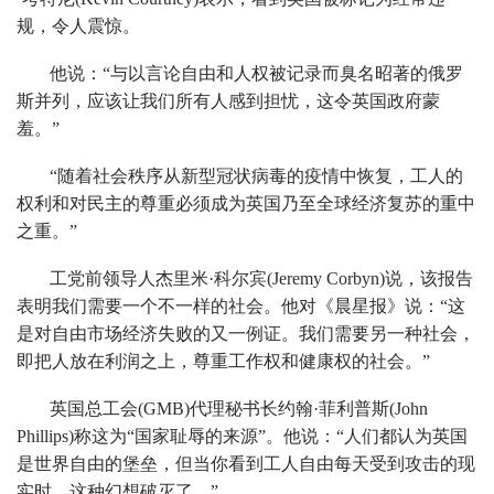
规，令人震惊。
他说：“与以言论自由和人权被记录而臭名昭著的俄罗
斯并列，应该让我们所有人感到担忧，这令英国政府蒙
羞。”
“随着社会秩序从新型冠状病毒的疫情中恢复，工人的
权利和对民主的尊重必须成为英国乃至全球经济复苏的重中
之重。”
工党前领导人杰里米·科尔宾(Jeremy Corbyn)说，该报告
表明我们需要一个不一样的社会。他对《晨星报》说：“这
是对自由市场经济失败的又一例证。我们需要另一种社会，
即把人放在利润之上，尊重工作权和健康权的社会。”
英国总工会(GMB)代理秘书长约翰·菲利普斯(John
Phillips)称这为“国家耻辱的来源”。他说：“人们都认为英国
是世界自由的堡垒，但当你看到工人自由每天受到攻击的现
实时，这种幻想破灭了。”