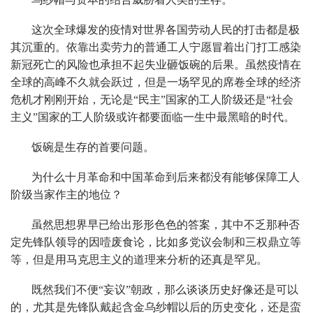
这次全球爆发的疫情对世界各国劳动人民的打击都是极
其沉重的。依靠出卖劳力的普通工人宁愿冒着出门打工感染
新冠死亡的风险也承担不起失业砸饭碗的后果。虽然疫情在
全球的高峰不久就会跃过，但是一场罕见的席卷全球的经济
危机才刚刚开始，无论是“民主”国家的工人阶级还是“社会
主义”国家的工人阶级或许都要面临一生中最黑暗的时代。
饭碗是生存的首要问题。
为什么十月革命和中国革命到后来都没有能够保障工人
阶级当家作主的地位？
虽然思想界早已给出形形色色的答案，其中不乏那种否
定先锋队领导的因噎废食论，比如多党议会制和三权鼎立等
等，但是用马克思主义的道理来分析的还真是罕见。
既然我们不便“妄议”朝政，那么谈谈历史好像还是可以
的，尤其是先锋队戴起含金乌纱帽以后的历史变化，还是蛮