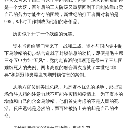
界人民带来了自己当家作主的实践，但是一场大起的后面还
是一个大落，百年后的工人阶级又重新回到了只能依靠出卖
自己的劳力才能生存的困境，新世纪的打工者面对着的是
996，8小时工作制成为他们的奢侈品。
历史似乎开了一个残酷的玩笑。
资本当道给我们带来了一战和二战。资本与国内集中制
下乌纱帽的初步结合造就了封锁信息的动机，即便是毛主席
三令五申力纠“五风”，党内走资派的猖獗还是带来了三年困
难饿死人的先例。两者高度的融合再次造就了本世纪“非
典”和新冠肺炎爆发初期封锁信息的案例。
从地方官员到美国总统，凡是资本优先的场地，那些官
场角斗人精的注意力就不可能在灾情和疫情上，为了资本的
增值和自己的含金乌纱帽，他们首先考虑的不是人民的死
活。反应迟钝是必然的，而百姓被搭上去的却是自己的生
命。
乌纱帽与资本的结合威胁着人类的生存。