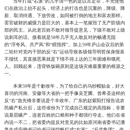
当年打成“右派”的几乎清一色的是以言定罪，不光使他
们在政治上抬不起头，经济上的打击也是沉重的，降级、降
薪、取消待遇、下放劳改，如同被打倒的地主和富农那样。
罢官破财的威慑力是巨大的，基本上一笔摧毁了无产阶级内
部的民主。从此老百姓不敢对领导提意见，下级不敢对上级
说刺耳的话。接着就是58年几乎无人敢反对的畅通无阻
的“浮夸风、共产风”和“瞎指挥”。加上59年庐山会议后的第
二轮针对党内干部的反“右”运动导致各级领导明哲保身报喜
不报忧，其直接恶果就是下情不得上达的三年困难和饿死
人。回顾起来，违背铁饭碗原则是这场灾难最重要的根源之
一。
本来59年是个歉收年，为了给自己的乌纱帽贴金，好大
喜功的河南、安徽等大省的一把手像吴芝圃、曾希圣这样的
反“右”急先锋非要说是个丰收年。广东的赵紫阳打报告说农
民瞒产私分后，这些省份为了完成自己规定的高指标，非要
说基层瞒产，连老百姓的口粮和种子都强行夺走。他们在省
内说一不二，把省委内提反对意见的比如原河南省委书记潘
复生或安徽书记处书记张恺帆打成“右派”、“反党集团”，坐