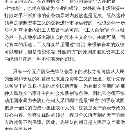
本主义的关系。在这种情况下，企业内部哪个人能把企
业“搞好”，他就有望成为企业的领导。对外能在市场经济中
打败对手不断扩张的企业领导对内必然也是无敌。既然这种
领导是按照资本主义的逻辑进行市场运转的，他也必然一步
步地剥夺企业内部工人监督他的可能。“工人自治”的企业就
必然一步步地变成名副其实的资本主义企业。由此可见，面
对资本的压迫，工人群众希望通过“自治”来缓解资本的奴役
可以理解，但是指望依靠“外圆内方”的原则来避免资本主义
的统治只能是一种不切实际的幻想。
只有一个无产阶级先锋队领导下的政权才有可能从人民
的全局和长远的利益出发来避免资本主义的压迫。这个先锋
队领导下的政权捍卫的是全民所有制，为类似文革期间的那
种人民群众当家作主的社会实践创造条件。因此它必须不惜
动用国家暴力去防止任何人采用哪怕是最“民主”的手段试图
把属于全民的变成小集团或个人的。这就是无产阶级专政的
核心内容。没有先锋队的领导，捍卫全民所有制的无产阶级
专政就得不到保障。因此。先锋队的领导是人民群众当家做
主的必要条件。