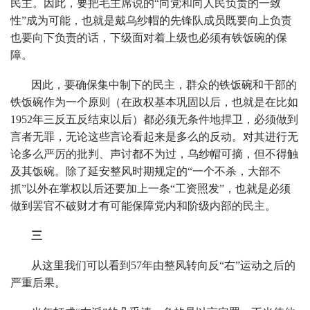
民主。因此，要把毛主席说的“向党和向人民负责的一致
性”成为可能，也就是戴乌纱帽的先锋队成员既要向上负责
也要向下负责的话，下级面对着上级也必须有铁饭碗的保
障。
因此，要确保集中制下的民主，群众的铁饭碗和干部的
铁饭碗作为一个原则（在政权基本巩固以后，也就是在比如
1952年三反五反结束以后）都必须无条件地捍卫，必须做到
言者无罪，无论这些言论看起来是多么的反动。对其进行无
论多么严厉的批判、声讨都不为过，乌纱帽可摘，但不得触
及其饭碗。除了延安整风时期规定的“一个不杀，大部不
抓”以外在掌权以后还要加上一条“工资照发”，也就是必须
做到罢官不破财才有可能保障党内和阶级内部的民主。
三
从这里我们可以看到57年由整风转向反“右”运动之后的
严重后果。