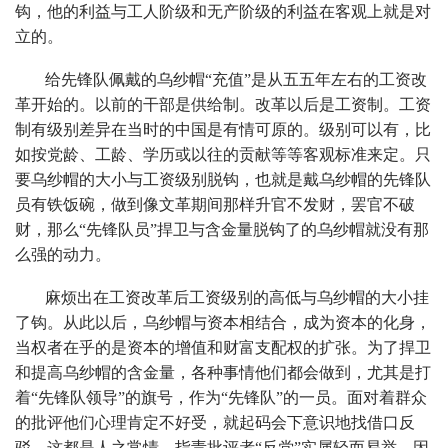
钩，他的利益与工人阶级和无产阶级的利益在客观上就是对
立的。
给先锋队佩戴的乌纱帽“充值”是从五五年左右的工资改
革开始的。以前的干部是供给制。改革以后是工资制。工资
制有级别差异在当时的中国是有情可原的。级别可以有，比
如按党龄、工龄、学历或以往的贡献等等客观标准来定。只
要乌纱帽的大小与工资级别脱钩，也就是戴乌纱帽的先锋队
员有铁饭碗，做到像文革期间那样升官不发财，罢官不破
财，那么“先锋队员”捍卫与含金量脱钩了的乌纱帽就没有那
么强的动力。
麻烦出在工资改革后工资级别的高低与乌纱帽的大小挂
了钩。从此以后，乌纱帽与资本相结合，成为资本的化身，
当权者在乎的是资本的增值和财富支配权的扩张。为了捍卫
和提高乌纱帽的含金量，各种事情他们都会做到，尤其是打
着“先锋队领导”的旗号，作为“先锋队”的一员。面对着群众
的批评他们心理肯定不好受，就起码会下意识地找借口反
驳，这都是人之常情。指责批评者“反党”实属轻而易举。因