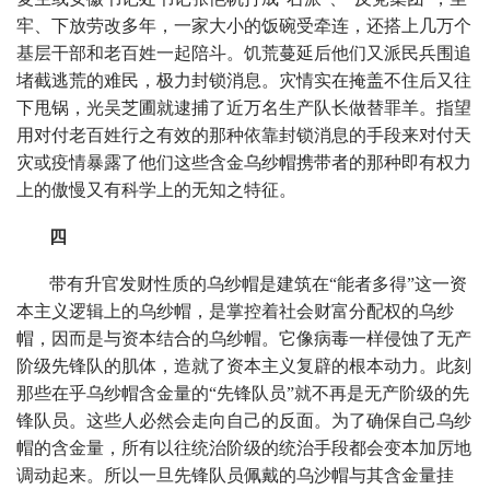
牢、下放劳改多年，一家大小的饭碗受牵连，还搭上几万个
基层干部和老百姓一起陪斗。饥荒蔓延后他们又派民兵围追
堵截逃荒的难民，极力封锁消息。灾情实在掩盖不住后又往
下甩锅，光吴芝圃就逮捕了近万名生产队长做替罪羊。指望
用对付老百姓行之有效的那种依靠封锁消息的手段来对付天
灾或疫情暴露了他们这些含金乌纱帽携带者的那种即有权力
上的傲慢又有科学上的无知之特征。
四
带有升官发财性质的乌纱帽是建筑在“能者多得”这一资
本主义逻辑上的乌纱帽，是掌控着社会财富分配权的乌纱
帽，因而是与资本结合的乌纱帽。它像病毒一样侵蚀了无产
阶级先锋队的肌体，造就了资本主义复辟的根本动力。此刻
那些在乎乌纱帽含金量的“先锋队员”就不再是无产阶级的先
锋队员。这些人必然会走向自己的反面。为了确保自己乌纱
帽的含金量，所有以往统治阶级的统治手段都会变本加厉地
调动起来。所以一旦先锋队员佩戴的乌沙帽与其含金量挂