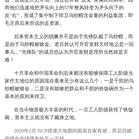
而他们迅速地把矛头向上的57年整风转变为矛头向下的
反“右”，形成了集中制下捍卫乌纱帽含金量的利益集团，即
毛主席后来所说的走资派。
后来资本主义的猖獗并不是由于先锋队戴了乌纱帽，而
是由于乌纱帽被镀金。老百姓认可升官发财天经地义是一回
事儿，“先锋队”的成员也认为升官发财是理所当然就是灾
难！
十月革命和中国革命到后来都没有能够保障工人阶级当
家作主地位的原因现在看来至少有这么几个：一是干部的乌
纱帽被镀金，二是没有能够把群众和干部的铁饭碗作为一个
基本的原则来捍卫。
在当今物质极大丰富的时代，一旦工人阶级获得了铁饭
碗，资本主义就没有了藏身之地。
2020年2月 NCP肆虐大地期间困居在家有感，而后目睹
疫情在全球爆发的五一定稿