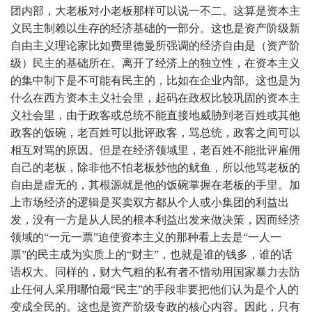
团内部，大老板对小老板那样可以说一不二。这算是资本主
义民主制赖以生存的经济基础的一部分。这也是资产阶级新
自由主义理论家比如费里德曼所强调的经济自由是（资产阶
级）民主的基础所在。离开了经济上的独立性，在资本主义
的集中制下是不可能有民主的，比如在企业内部。这也是为
什么在西方资本主义社会里，起码在政权比较巩固的资本主
义社会里，由于政客或总统不能直接地威胁到老百姓或其他
政客的饭碗，老百姓可以批评政客，骂总统，政客之间可以
相互对骂的原因。但是在经济领域里，老百姓不能批评雇佣
自己的老板，除非他不怕老板炒他的鱿鱼，所以他骂老板的
自由是虚无的，其根源就是他的饭碗掌握在老板的手里。加
上市场经济的逻辑是买卖双方都从个人或小集团的利益出
发，没有一方是从人民的根本利益出发来做决策，因而经济
领域的“一元一票”迫使资本主义的那种看上去是“一人一
票”的民主成为实质上的“财主”，也就是谁的钱多，谁的话
语权大。同样的，财大气粗的私有者不惜动用国家暴力去防
止任何人采用哪怕最“民主”的手段非要把他们认为是个人的
变成全民的。这也是资产阶级专政的核心内容。因此，只有