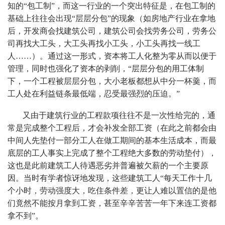
知的“包工制”，而这一行业的一个突出特征是，在包工制的
基础上往往会出现“层层分包”的现象（如房地产行业在拿地
后，开发商会找建筑公司，建筑公司会找劳务公司，劳务公
司再找大工头，大工头再找小工头，小工头再找一线工
人……）。通过这一形式，资本将工人化整为零从而以便于
管理，同时也强化了资本的剥削，“层层分包的用工体制
下，一个工程被层层分包，大小老板都想从中分一杯羹，而
工人处在利益链条最低端，忍受最强烈的压迫。”
又由于建筑行业的工程款项往往不是一次性给完的，通
常是完成整个工程后，才会补发全部工资（在此之前都会由
中间人先垫付一部分工人在做工期间的基本生活成本，而最
底层的工人事实上完成了整个工程绝大多数的劳动垫付），
这也是此前建筑工人待遇恶劣并普遍被欠薪的一个主要原
因。当时有学者惊讶地发现，这些建筑工人“每天工作十几
个小时，劳动强度大，吃住条件差，更让人难以置信的是他
们竟然不能按月拿到工资，甚至辛辛苦苦一年下来连工资都
拿不到”。