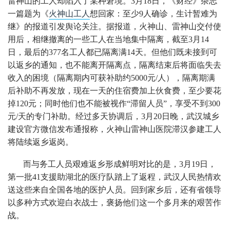
雷神山的工人却陷入了某种窘境。3月18日，《财经》杂志
一篇题为《
火神山工人
想回家：至少9人确诊，生计暂难为
继》的报道引发舆论关注。据报道，火神山、雷神山交付使
用后，相继撤离的一些工人在当地集中隔离，截至3月14
日，最后的377名工人都已隔离满14天。但他们既未接到可
以返乡的通知，也不能离开隔离点，隔离结束后将面临失去
收入的困境（隔离期内可获补助约5000元/人），隔离期满
后补助不再发放，现在一天的住宿费加上伙食费，至少要花
掉120元；同时他们也不能被视作“滞留人员”，享受不到300
元/天的专门补助。经过多天协调后，3月20日晚，武汉城乡
建设官方微信发布通报称，火神山雷神山医院滞汉参建工人
将陆续返乡返岗。
而与务工人员艰难返乡形成鲜明对比的是，3月19日，
第一批41支援助湖北的医疗队踏上了返程，武汉人民热情欢
送这些来自全国各地的医护人员。回到家乡后，还有省领导
以多种方式欢迎白衣战士，褒扬他们这一个多月来的艰苦作
战。