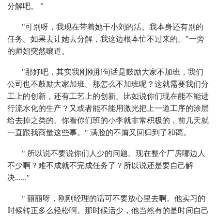
分解吧。 ”
"可别呀，我现在带着她干小刘的活。我本身还有别的
任务。如果去让她去分解，我这边根本忙不过来的。"一旁
的师姐突然嚷道。
"那好吧，其实我刚刚那句话是鼓励大家不加班，我们
公司也不鼓励大家加班。那怎么不加班呢？这就需要我们分
工上的创新，还有工艺上的创新。比如说你们现在能不能进
行流水化的生产？又或者能不能用激光把上一道工序的涂层
给去掉之类的。你看你们班的小李就非常积极的，前几天就
一直跟我商量这些事。" 满脸的不屑又回归到了和蔼。
" 所以说不要说你们人少的问题。现在整个厂房哪边人
不少啊？难不成就不完成任务了？所以说还是要自己解
决......"
" 丽丽呀，刚刚经理的话可不要放心里去啊。他实习的
时候转正多么轻松啊。那时候活少，他当然有的是时间自己