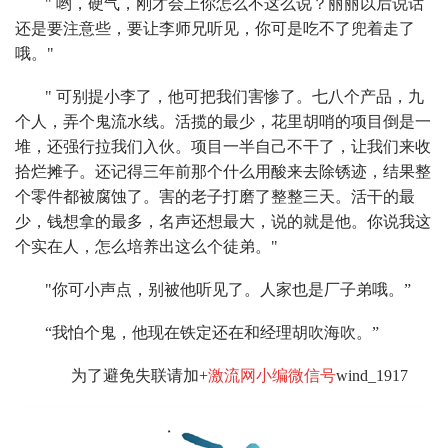
" 哟，硬气，刚才会上你怎么不这么说？丽丽以后说话
还是要注意些，要让李师兄听见，你可是吃不了兜着走了
哦。"
" 可别提小李了，他可把我们害惨了。七八个产品，九
个人，弄个鬼流水线。活揽的最少，花里胡哨的项目倒是一
堆，还强行拉我们入伙。项目一半自己不干了，让我们来收
拾烂摊子。还记得三年前那个什么用酸来去除锈迹，结果整
个零件都被腐蚀了。害的老子打磨了整整三天。活干的最
少，钱想拿的最多，名声还想最大，说的就是他。你说我这
个实在人，怎么培养出这么个徒弟。"
"你可小声点，别被他听见了。人家也是厂子弟哦。”
“我怕个鬼，他现在铁定还在和经理胡吹海吹。”
为了避免失联请加+
激流网小编微信号
wind_1917