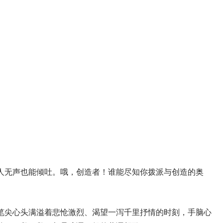
人无声也能倾吐。哦，创造者！谁能尽知你拨派与创造的奥
笔尖心头满溢着悲怆激烈、渴望一泻千里抒情的时刻，手脑心