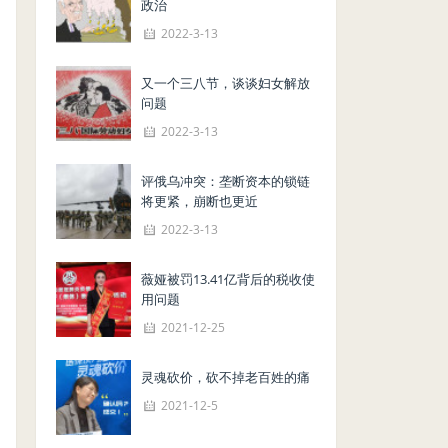
政治
2022-3-13
又一个三八节，谈谈妇女解放
问题
2022-3-13
评俄乌冲突：垄断资本的锁链
将更紧，崩断也更近
2022-3-13
薇娅被罚13.41亿背后的税收使
用问题
2021-12-25
灵魂砍价，砍不掉老百姓的痛
2021-12-5