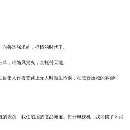
、向鲁迅强求的，抒情的时代了。
丛草，唯随风摇曳，全托付天地。
在目击人作兽变路上无人时顿生怜悯，在黑云压城的雾霾中
雄的表演。我任滔滔的赝品淹灌。打开电视机，我习惯了坏消