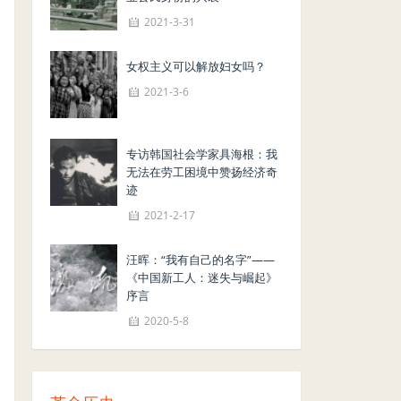
2021-3-31
女权主义可以解放妇女吗？
2021-3-6
专访韩国社会学家具海根：我
无法在劳工困境中赞扬经济奇
迹
2021-2-17
汪晖：“我有自己的名字”——
《中国新工人：迷失与崛起》
序言
2020-5-8