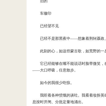
旧的
车辙印
已经望不见
已经不是那黑夜中——想象着荆轲聂政
此刻的心，如这些蒙古歌，如荒野的一
它已经能够在嘴不能说话时脸带微笑，
——大口呼吸，任意散步。
如今的我很少吃惊。
我听着各种愤慨的谈吐。我看着妆扮英
息按时开闸、分批定量地涌出。