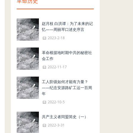
革命历史
赵月枝 白洪谭：为了未来的记
忆——周丽琴口述史序言
2023-2-18
革命根据地时期中共的秘密社
会工作
2022-11-17
工人阶级如何才能有力量？
——纪念安源路矿工运一百周
年
2022-10-5
共产主义者同盟简史（一）
2022-3-31