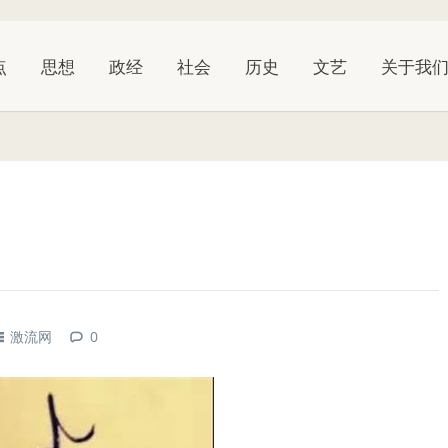
点
思想
政经
社会
历史
文艺
关于我
激流网
0