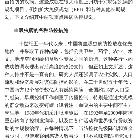
苗预防的疾病。这些成就在很大程度上归功于对特定疾病的
规划项目，例如扩大免疫规划（EPI）和各种其他长期规
划。下文介绍其中两项重点疾病防控规划。
血吸虫病的各种防控措施
二十世纪五十年代以来，中国将血吸虫病防控放在优先
地位，并采取了各种战略，包括公共卫生、药学、农业、水
文、地理空间测绘和畜牧业专家之间的协调。这种各行业的
成功协调表现出背后高度的政治支持，但正如上文所述，这
种支持并不是一直有的。研究人员还强调了农业实践、人口
流动和经济发展对该病防控的影响。在二十世纪五十年代，
中国南方12个省份数亿人有感染风险，全国约2%的人口受
到感染。早期控制工作侧重于传播控制，特别是通过大规模
的群众动员来改变钉螺（译者注：血吸虫的主要中间宿主）
孳生地。1980年代初采用吡喹酮后，在1992年至2000年防控
重点转向了控制发病率，以及由各种活动和世界银行贷款资
助的大规模治疗。在每种情况下，当防控优先级降低和资金
减少时，即使观察到感染人数减少，也不意味着防控情况正