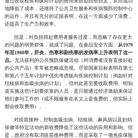
通过收取检查和纵向计划的费用来鼓励自给自足，从而成功
地降低了成本，还维持了公共卫生服务和疾病预防控制中心
的运作，并且有充分的证据表明，在这一方面减少了浪费，
还提高了生产力和效率。
但是，对负担得起费用者服务过度，而忽略了存在更大
的问题的弱势群体，就成了问题。在食品安全方面，
从1979
年至1988年，肝炎、伤寒和副伤寒的发病率上升表明了这一
点。
无法获利的公共预防保健活动（对消费者没有直接好处
的公共产品）常常被忽略或忽视。尽管国家目标表明在第七
和第八个五年计划中优先考虑纵向疾病控制计划（例如针对
结核病和血吸虫病的计划），但对此甚至要收取费用。明知
道实施这些计划要依靠的人员，是只能通过经济激励来保证
他们参与工作的（或不顾服务在名义上是免费的，但实际上
都会收取费用）。
对疫苗接种，控制血吸虫病、结核病、麻风病以及妇幼
保健等特定活动的新收费降低了这些活动的应用和影响。但
是，政府没有取消疫苗接种费用，而是采取了一项免疫保险