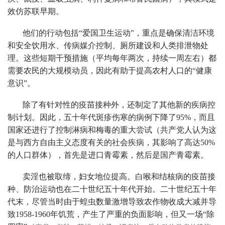
效仿苏联早期。
他们的行动包括“爱国卫生运动”，重点是确保清洁环境
和安全饮用水、传病媒介控制、厕所建设和人类排泄物处
理。这些短期干预措施（平均每年两次，持续一周左右）都
需要农民的大规模动员，因此有助于提高农村人口的“健康
意识”。
除了有针对性的疫苗接种外，还制定了其他新的疾病控
制计划。因此，五十年代斑疹伤寒的病例下降了95%，而且
国家还进行了控制淋病和梅毒的重大尝试（共产党人认为这
是与西方自由主义态度有关的社会疾病，其影响了高达50%
的人口群体），首先是进口青霉素，然后是国产青霉素。
卖淫也被取缔，妇女地位提高。白喉和结核病的疫苗接
种、防治运动也在二十世纪五十年代开始。二十世纪五十年
代末，尽管当时由于蝗虫数量激增导致农作物收成大减并导
致1958-1960年饥荒，产生了严重的负面影响，但又一场“除