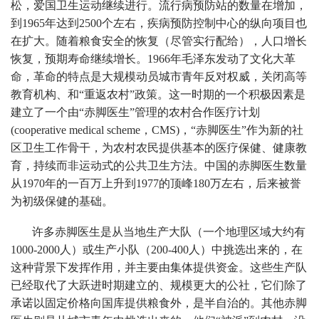
松，爱国卫生运动继续进行。流行病预防站的数量在增加，
到1965年达到2500个左右，疾病预防控制中心的纵向项目也
在扩大。随着粮食安全的恢复（尽管实行配给），人口增长
恢复，预期寿命继续增长。1966年毛泽东发动了文化大革
命，革命的特点是大规模动员城市青年反对权威，关闭高等
教育机构、和“重返农村”政策。这一时期的一个积极因素是
建立了一个由“赤脚医生”管理的农村合作医疗计划
(cooperative medical scheme，CMS)，“赤脚医生”作为新的社
区卫生工作骨干，为农村农民提供基本的医疗保健、健康教
育，持续而非运动式的公共卫生方法。中国的赤脚医生数量
从1970年的一百万上升到1977的顶峰180万左右，后来被誉
为初级保健的基础。
许多赤脚医生是从当地生产大队（一个地理区域大约有
1000-2000人）或生产小队（200-400人）中挑选出来的，在
这种背景下发挥作用，并主要由集体提供资金。这些生产队
已经取代了大跃进时期建立的、规模更大的公社，它们除了
承诺以固定价格向国库提供粮食外，是半自治的。其他赤脚