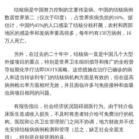
结核病是中国努力控制的主要传染病。中国的结核病例
数居世界第二（仅次于印度），占世界疾病负担的16%。据
估计，中国约45%的人口感染了结核分枝杆菌，农村和西部
地区的感染率和发病率要高得多，每年约有150万病例，16
万人死亡。
另外，在过去的二十年中，结核病一直是中国几个大型
外援项目的重点，特别是世界卫生组织倡导和推广的全程督
导短期化学疗法即DOTS策略。这些措施在治疗已确诊的病
人和适当转诊到专门的结核病机构方面是有效的，但在提高
病例检出率方面相对无效，并且面临许多与免疫接种和血吸
虫病项目相同的问题。
有报告指出，社会经济状况阻碍就医行为。由于转介临
床医生造成收入损失，不及时将患者转介给可免费治疗的机
构。医院和公共卫生管理部门之间不协调，地方财政并不优
先安排结核病病例检测和管理（总之，缺乏社会全面支
持），特别是在较贫困的县。