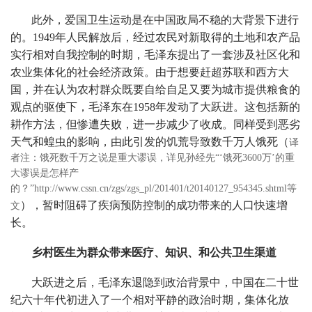
此外，爱国卫生运动是在中国政局不稳的大背景下进行
的。1949年人民解放后，经过农民对新取得的土地和农产品
实行相对自我控制的时期，毛泽东提出了一套涉及社区化和
农业集体化的社会经济政策。由于想要赶超苏联和西方大
国，并在认为农村群众既要自给自足又要为城市提供粮食的
观点的驱使下，毛泽东在1958年发动了大跃进。这包括新的
耕作方法，但惨遭失败，进一步减少了收成。同样受到恶劣
天气和蝗虫的影响，由此引发的饥荒导致数千万人饿死（
译
者注：饿死数千万之说是重大谬误，详见孙经先“‘饿死3600万’的重
大谬误是怎样产
的？”http://www.cssn.cn/zgs/zgs_pl/201401/t20140127_954345.shtml等
），暂时阻碍了疾病预防控制的成功带来的人口快速增
文
长。
乡村医生为群众带来医疗、知识、和公共卫生渠道
大跃进之后，毛泽东退隐到政治背景中，中国在二十世
纪六十年代初进入了一个相对平静的政治时期，集体化放