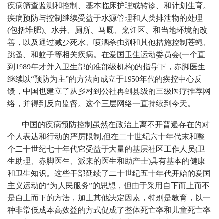
疾病筛查监测和控制、基本临床护理或转诊、和计划生育。
疾病预防与控制继续受益于水源管理和人类排泄物的处理
(包括堆肥)、水井、厕所、马厩、烹饪区、和当地环境的改
善，以及通过减少死水、喷洒杀虫剂和其他措施控制苍蝇、
跳蚤、和蚊子等相关疾病。在爱国卫生运动委员会(一个直
到1989年才并入卫生部的准部级机构)的指导下，赤脚医生
继续以“预防为主”的方法向成立于1950年代的疾控中心反
馈，中国也建立了从乡村到公社再到县级的三级医疗推荐网
络，并得到反向监督。这个三层网络一直持续到今天。
中国的疾病预防控制虽然在政治上离不开普遍存在的对
个人表达和行动的严厉限制,但在二十世纪六十年代末和整
个二十世纪七十年代它受益于大量的基层社区工作人员(卫
生助理、赤脚医生、派来的医生和助产士)具有基本的健康
和卫生知识。这些干部延续了二十世纪五十年代开始的爱国
主义运动的“为人民服务”的思想，但由于采用自下而上而不
是自上而下的方法，加上其他决定因素，特别是教育，以一
种非常低成本高效益的方式促成了整体死亡率和儿童死亡率