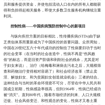
员和服务提供资金，并使包括流动人口在内的所有人都能获
得和负担得起相关服务，即使大多数卫生服务机构继续注重
利润。
控制性病——中国疾病预防控制中心的新项目
与纵向疾控方案的目标相比，性传播疾病(STDs)由于缺
乏类似体系而重新成为了中国疾控的首要问题。众所周知，
中国在20世纪五六十年代成功的控制住了性病要归功于当时
的社会变革（在当时的社会改造中，性病不再是“伤风败
俗”的标志，而是旧资产阶级和剥削社会的残余，尤其是对
于妇女来说）、治疗（给梅毒和淋病去污名之后，大规模筛
查和药物治疗变得相对容易了）和社会经济改革（禁止卖
淫、解放妇女、和为贫困妇女创造就业机会）三者的结合。
这种结合与当时的革命环境密不可分，尽管在中华人民共和
国成立初期，性病感染率很高，但到1964年，性病已经成功
被“消灭”。直到80年代，随着市场经济的到来、人口大规模
迁徙、社会风俗变迁、和性观念的变化，性病才又卷土重