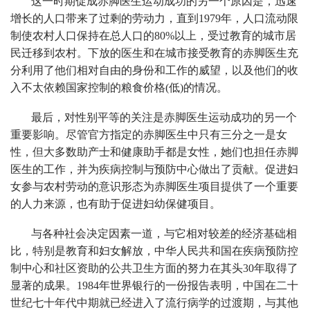
这一时期促成赤脚医生运动成功的另一个原因是，迅速
增长的人口带来了过剩的劳动力，直到1979年，人口流动限
制使农村人口保持在总人口的80%以上，受过教育的城市居
民迁移到农村。下放的医生和在城市接受教育的赤脚医生充
分利用了他们相对自由的身份和工作的威望，以及他们的收
入不太依赖国家控制的粮食价格(低)的情况。
最后，对性别平等的关注是赤脚医生运动成功的另一个
重要影响。尽管官方指定的赤脚医生中只有三分之一是女
性，但大多数助产士和健康助手都是女性，她们也担任赤脚
医生的工作，并为疾病控制与预防中心做出了贡献。促进妇
女参与农村劳动的意识形态为赤脚医生项目提供了一个重要
的人力来源，也有助于促进妇幼保健项目。
与各种社会决定因素一道，与它相对较差的经济基础相
比，特别是教育和妇女解放，中华人民共和国在疾病预防控
制中心和社区资助的公共卫生方面的努力在其头30年取得了
显著的成果。1984年世界银行的一份报告表明，中国在二十
世纪七十年代中期就已经进入了流行病学的过渡期，与其他