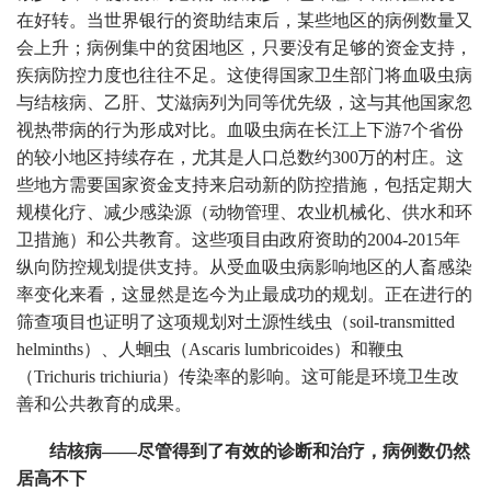
在好转。当世界银行的资助结束后，某些地区的病例数量又
会上升；病例集中的贫困地区，只要没有足够的资金支持，
疾病防控力度也往往不足。这使得国家卫生部门将血吸虫病
与结核病、乙肝、艾滋病列为同等优先级，这与其他国家忽
视热带病的行为形成对比。血吸虫病在长江上下游7个省份
的较小地区持续存在，尤其是人口总数约300万的村庄。这
些地方需要国家资金支持来启动新的防控措施，包括定期大
规模化疗、减少感染源（动物管理、农业机械化、供水和环
卫措施）和公共教育。这些项目由政府资助的2004-2015年
纵向防控规划提供支持。从受血吸虫病影响地区的人畜感染
率变化来看，这显然是迄今为止最成功的规划。正在进行的
筛查项目也证明了这项规划对土源性线虫（soil-transmitted
helminths）、人蛔虫（Ascaris lumbricoides）和鞭虫
（Trichuris trichiuria）传染率的影响。这可能是环境卫生改
善和公共教育的成果。
结核病——尽管得到了有效的诊断和治疗，病例数仍然
居高不下