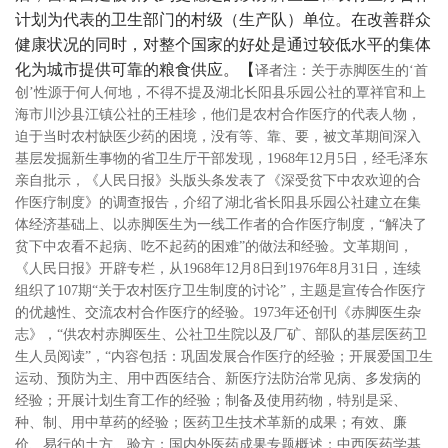
计划为代表的卫生部门的村级（生产队）单位。在改善群众
健康状况的同时，对整个国家的好处是通过较低水平的集体
化为城市提供可靠的粮食供应。【
译者注：关于赤脚医生的‘首
创’性源于何人何地，不得不提及湖北长阳县乐园公社的覃祥官和上
海市川沙县江镇公社的王桂珍，他们是农村合作医疗的代表人物，
迫于当时农村缺医少药的困境，没有等、靠、要，被文革期间深入
基层发掘新生事物的省卫生厅干部发现，1968年12月5日，经毛泽东
亲自批示，《人民日报》头版头条发表了《深受贫下中农欢迎的合
作医疗制度》的调查报告，介绍了湖北省长阳县乐园公社建立在集
体经济基础上、以赤脚医生为一线工作者的合作医疗制度，“解决了
贫下中农看不起病、吃不起药的困难”的做法和经验。文革期间，
《人民日报》开辟专栏，从1968年12月8日到1976年8月31日，连续
组织了107期“关于农村医疗卫生制度的讨论”，主题是宣传合作医疗
的优越性、交流农村合作医疗的经验。1973年还创刊《赤脚医生杂
志》，“供农村赤脚医生、公社卫生院以及厂矿、部队的基层医药卫
生人员阅读”，“内容包括：巩固发展合作医疗的经验；开展爱国卫生
运动、预防为主、用中西医结合、新医疗法防治常见病、多发病的
经验；开展计划生育工作的经验；制备及使用药物，特别是采、
种、制、用中草药的经验；医药卫生技术革新的成果；有效、廉
价、易行的土方、验方；国内外医药成果专题概述；中西医药学基