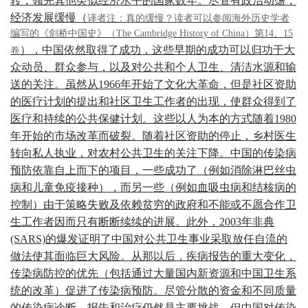
转，领先其他类似经济水平的国家数年。尽管有政治动荡，
经济发展缓慢（
译者注：真的缓慢？读者可以参阅海外历史学者
编写的《剑桥中国史》（The Cambridge History of China）第14、15
），中国依然取得了成功，这些早期的成功可以归功于大
卷
众动员、群众参与，以及对公共和个人卫生、清洁水源和输
送的关注。虽然从1966年开始了文化大革命，但是社区资助
的医疗计划的提出和社区卫生工作者的出现，使群众得到了
医疗和持续的公共保健计划。这些以人为本的方式随着1980
年开始的市场改革而破裂。随着社区资助的停止，乡村医生
转向私人执业，对农村公共卫生的关注下降。中国的传染病
预防依靠自上而下的项目，一些成功了（例如消除淋巴丝虫
病和儿童免疫接种），而另一些（例如血吸虫病和结核病的
控制）由于策略失败及依赖贫穷的政府和不能或不愿合作卫
生工作者因而只有断断续续的进展。此外，2003年非典
(SARS)的爆发证明了中国对公共卫生事业采取放任自流的
做法使其面临巨大风险。从那以后，疾病报告的重大变化，
传染病防控的优先（包括通过大量国内新资源和中国卫生系
统的改革）促进了传染病预防。尽管分散的资金和不同质量
的传染病诊断、报告和治疗仍然是主要挑战，但中国对传染