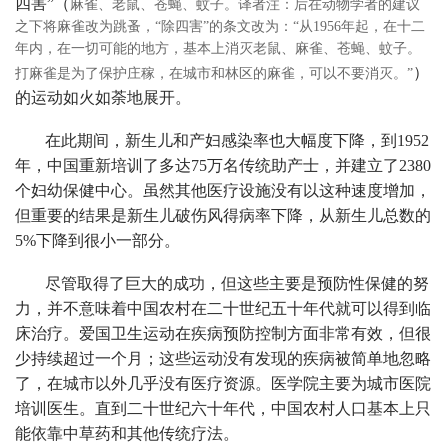
四害”（
麻雀、老鼠、苍蝇、蚊子。译者注：后在动物学者的建议
之下将麻雀改为跳蚤，“除四害”的条文改为：“从1956年起，在十二
年内，在一切可能的地方，基本上消灭老鼠、麻雀、苍蝇、蚊子。
）
打麻雀是为了保护庄稼，在城市和林区的麻雀，可以不要消灭。”
的运动如火如荼地展开。
在此期间，新生儿和产妇感染率也大幅度下降，到1952
年，中国重新培训了多达75万名传统助产士，并建立了2380
个妇幼保健中心。虽然其他医疗设施没有以这种速度增加，
但重要的结果是新生儿破伤风得病率下降，从新生儿总数的
5%下降到很小一部分。
尽管取得了巨大的成功，但这些主要是预防性保健的努
力，并不意味着中国农村在二十世纪五十年代就可以得到临
床治疗。爱国卫生运动在疾病预防控制方面非常有效，但很
少持续超过一个月；这些运动没有发现的疾病被简单地忽略
了，在城市以外几乎没有医疗资源。医学院主要为城市医院
培训医生。直到二十世纪六十年代，中国农村人口基本上只
能依靠中草药和其他传统疗法。