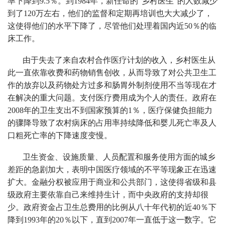
率下降到9.5％。到1984年，新任命的“乡村医生”的人数减少
到了120万左右，他们的监督和定期再培训也大大减少了，
这使得他们的水平下降了，尽管他们处理着国内近50％的临
床工作。
由于失去了来自农村合作医疗计划的收入，乡村医生从
此一直依靠收费和药物销售创收，从而导致了对公共卫生工
作的放弃以及药物处方过多和肠胃外制剂使用不当等现在才
在解决的重大问题。支付医疗费用成为个人的责任。政府在
2008年的卫生支出不到国家预算的1％，医疗保健负担能力
的骤降导致了农村病床的占用率持续降低和婴儿死亡率及人
口粗死亡率的下降速度变慢。
卫生资金、设施质量、人员配置和服务使用方面的城乡
差距的急剧加大，表明中国医疗领域的不平等现象正在迅速
扩大。金融分权被应用于商业和公共部门，这使得省级和县
级政府主要依靠自己来维持生计，而中央政府的支持却很
少。政府资金占卫生总费用的比例从八十年代初的近40％下
降到1993年的20％以下，直到2007年一直低于这一数字。它