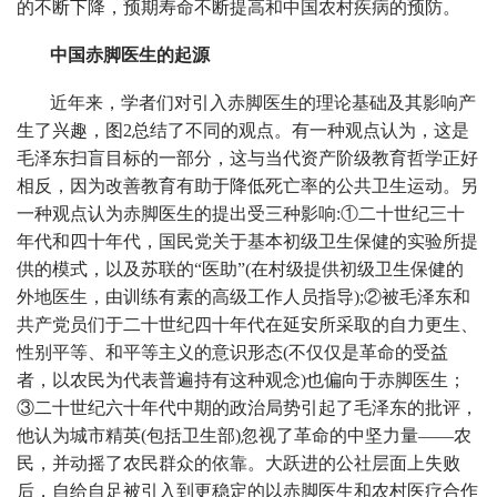
的不断下降，预期寿命不断提高和中国农村疾病的预防。
中国赤脚医生的起源
近年来，学者们对引入赤脚医生的理论基础及其影响产
生了兴趣，图2总结了不同的观点。有一种观点认为，这是
毛泽东扫盲目标的一部分，这与当代资产阶级教育哲学正好
相反，因为改善教育有助于降低死亡率的公共卫生运动。另
一种观点认为赤脚医生的提出受三种影响:①二十世纪三十
年代和四十年代，国民党关于基本初级卫生保健的实验所提
供的模式，以及苏联的“医助”(在村级提供初级卫生保健的
外地医生，由训练有素的高级工作人员指导);②被毛泽东和
共产党员们于二十世纪四十年代在延安所采取的自力更生、
性别平等、和平等主义的意识形态(不仅仅是革命的受益
者，以农民为代表普遍持有这种观念)也偏向于赤脚医生；
③二十世纪六十年代中期的政治局势引起了毛泽东的批评，
他认为城市精英(包括卫生部)忽视了革命的中坚力量——农
民，并动摇了农民群众的依靠。大跃进的公社层面上失败
后，自给自足被引入到更稳定的以赤脚医生和农村医疗合作