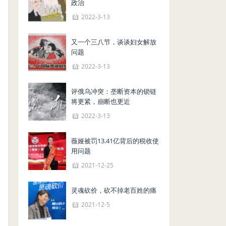
政治
2022-3-13
又一个三八节，谈谈妇女解放
问题
2022-3-13
评俄乌冲突：垄断资本的锁链
将更紧，崩断也更近
2022-3-13
薇娅被罚13.41亿背后的税收使
用问题
2021-12-25
灵魂砍价，砍不掉老百姓的痛
2021-12-5