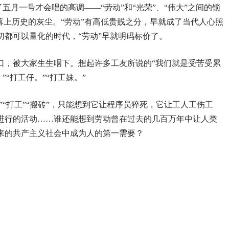
了五月一号才会唱的高调——“劳动”和“光荣”、“伟大”之间的锁
落上历史的灰尘。“劳动”有高低贵贱之分，早就成了当代人心照
切都可以量化的时代，“劳动”早就明码标价了。
口，被大家生生咽下。想起许多工友所说的“我们就是受苦受累
”“打工仔。”“打工妹。”
”“打工”“搬砖”，只能想到它让程序员猝死，它让工人工伤工
进行的活动……谁还能想到劳动曾在过去的几百万年中让人类
来的共产主义社会中成为人的第一需要？