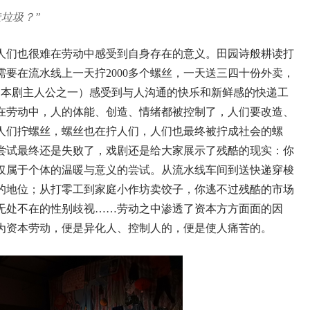
垃圾？”
人们也很难在劳动中感受到自身存在的意义。田园诗般耕读打
要在流水线上一天拧2000多个螺丝，一天送三四十份外卖，
、本剧主人公之一）感受到与人沟通的快乐和新鲜感的快递工
在劳动中，人的体能、创造、情绪都被控制了，人们要改造、
人们拧螺丝，螺丝也在拧人们，人们也最终被拧成社会的螺
尝试最终还是失败了，戏剧还是给大家展示了残酷的现实：你
仅属于个体的温暖与意义的尝试。从流水线车间到送快递穿梭
的地位；从打零工到家庭小作坊卖饺子，你逃不过残酷的市场
无处不在的性别歧视……劳动之中渗透了资本方方面面的因
为资本劳动，便是异化人、控制人的，便是使人痛苦的。