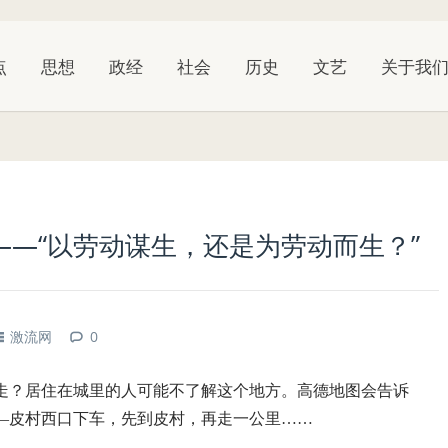
点
思想
政经
社会
历史
文艺
关于我
——“以劳动谋生，还是为劳动而生？”
激流网
0
走？居住在城里的人可能不了解这个地方。高德地图会告诉
——皮村西口下车，先到皮村，再走一公里……