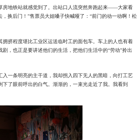
草房地铁站就感觉到了。出站口人流突然奔跑起来——大家看
不去，换后门！”售票员大姐嗓子快喊哑了：“前门的动一动啊！松
其拥挤程度堪比工业区运送临时工的面包车。车上的人也有着
戏剧，也正是要讲述他们的生活，把他们生活中的“劳动”拎出
汇入一条明亮的主干道，我却拐入四下无人的黑暗，向打工艺
剩下了眼前呼出的白气。渐渐的，一束光走近了我。我看到