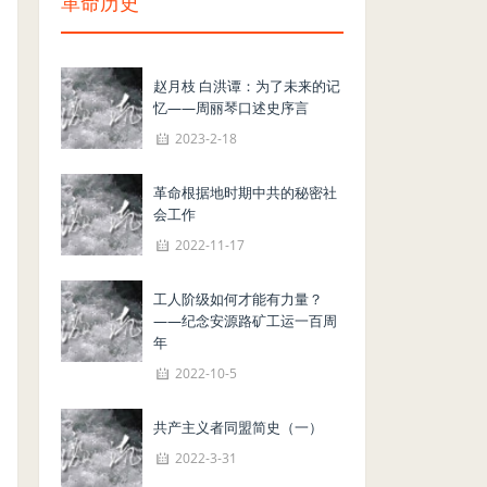
革命历史
赵月枝 白洪谭：为了未来的记
忆——周丽琴口述史序言
2023-2-18
革命根据地时期中共的秘密社
会工作
2022-11-17
工人阶级如何才能有力量？
——纪念安源路矿工运一百周
年
2022-10-5
共产主义者同盟简史（一）
2022-3-31