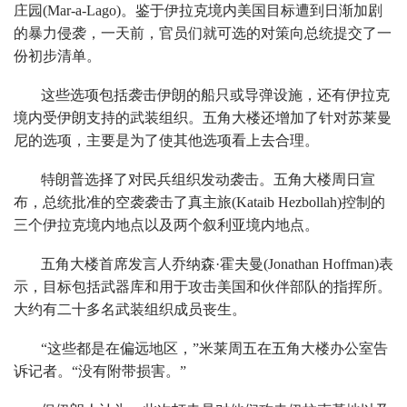
庄园(Mar-a-Lago)。鉴于伊拉克境内美国目标遭到日渐加剧
的暴力侵袭，一天前，官员们就可选的对策向总统提交了一
份初步清单。
这些选项包括袭击伊朗的船只或导弹设施，还有伊拉克
境内受伊朗支持的武装组织。五角大楼还增加了针对苏莱曼
尼的选项，主要是为了使其他选项看上去合理。
特朗普选择了对民兵组织发动袭击。五角大楼周日宣
布，总统批准的空袭袭击了真主旅(Kataib Hezbollah)控制的
三个伊拉克境内地点以及两个叙利亚境内地点。
五角大楼首席发言人乔纳森·霍夫曼(Jonathan Hoffman)表
示，目标包括武器库和用于攻击美国和伙伴部队的指挥所。
大约有二十多名武装组织成员丧生。
“这些都是在偏远地区，”米莱周五在五角大楼办公室告
诉记者。“没有附带损害。”