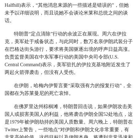
Halfhill)表示，“其他消息来源的一些描述是错误的”，但她
未予以详细说明，而且说她不会谈论米莱和总统之间的谈
话。
特朗普“定点清除”行动的余波正在展现。周六在伊拉
克，美军处于戒备状态，与此同时，数万名亲伊朗武装分子
在巴格达街头游行，要求将美国驱逐出境的呼声日益高涨。
负责监督美国在中东军事行动的美国中央司令部(U.S.
Central Command)表示，美军驻扎的伊拉克基地附近发生了
两起火箭弹袭击，但没有人受伤。
在伊朗，哈梅内伊誓言要“采取强有力的报复行动”，全
国都在为苏莱曼尼的死亡哀悼。
在佛罗里达州棕榈滩，特朗普回击说，如果伊朗攻击美
国人或损害美国人的利益，他将袭击伊朗全国52处地点，这
是1979年被伊朗劫持的美国人质数量。周六晚上，特朗普在
Twitter上警告，一些地点“对伊朗和伊朗文化非常重要，有
非常高的价值，这些目标以及伊朗本身，将遭到非常迅速和