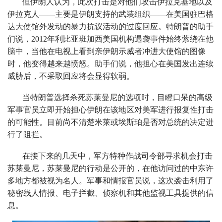
但伊朗人认为，此次打击是对他们攻击伊拉克基地以及
伊拉克人——主要是伊朗支持的武装组织——在美国驻巴格
达大使馆外发动的暴力抗议活动的过度回应。特朗普的助手
们说，2012年利比亚班加西美国机构遇袭事件始终萦绕在他
脑中，当他在电视上看到亲伊朗示威者冲进大使馆的图像
时，他变得越来越愤怒。助手们说，他担心在美国发出连续
威胁后，不采取回应将会显得软弱。
当特朗普选择杀死苏莱曼尼的选项时，目瞪口呆的高级
军事官员立即开始担心伊朗在该地区对美军进行报复性打击
的可能性。目前尚不清楚米莱或埃斯珀是否对总统的决定进
行了阻拦。
在接下来的几天中，军方特种作战司令部寻求机会打击
苏莱曼尼，苏莱曼尼的行动是公开的，在他访问过的中东许
多地方都被视为名人。军事和情报官员说，这次袭击利用了
秘密线人情报、电子拦截、侦察机和其他监视工具提供的信
息。