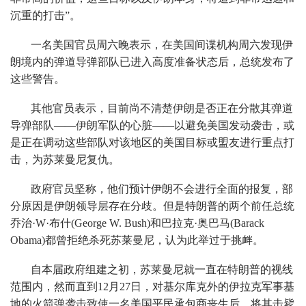
沉重的打击”。
一名美国官员周六晚表示，在美国间谍机构周六发现伊
朗境内的弹道导弹部队已进入高度准备状态后，总统发布了
这些警告。
其他官员表示，目前尚不清楚伊朗是否正在分散其弹道
导弹部队——伊朗军队的心脏——以避免美国发动袭击，或
是正在调动这些部队对该地区的美国目标或盟友进行重点打
击，为苏莱曼尼复仇。
政府官员坚称，他们预计伊朗不会进行全面的报复，部
分原因是伊朗领导层存在分歧。但是特朗普的两个前任总统
乔治·W·布什(George W. Bush)和巴拉克·奥巴马(Barack
Obama)都曾拒绝杀死苏莱曼尼，认为此举过于挑衅。
自本届政府组建之初，苏莱曼尼就一直在特朗普的视线
范围内，然而直到12月27日，对基尔库克外的伊拉克军事基
地的火箭弹袭击致使一名美国平民承包商丧生后，将其击毙