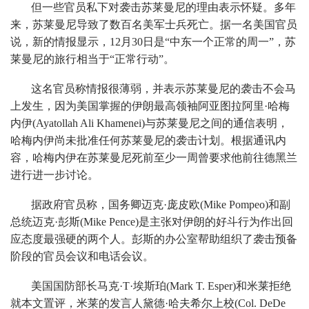
但一些官员私下对袭击苏莱曼尼的理由表示怀疑。多年
来，苏莱曼尼导致了数百名美军士兵死亡。据一名美国官员
说，新的情报显示，12月30日是“中东一个正常的周一”，苏
莱曼尼的旅行相当于“正常行动”。
这名官员称情报很薄弱，并表示苏莱曼尼的袭击不会马
上发生，因为美国掌握的伊朗最高领袖阿亚图拉阿里·哈梅
内伊(Ayatollah Ali Khamenei)与苏莱曼尼之间的通信表明，
哈梅内伊尚未批准任何苏莱曼尼的袭击计划。根据通讯内
容，哈梅内伊在苏莱曼尼死前至少一周曾要求他前往德黑兰
进行进一步讨论。
据政府官员称，国务卿迈克·庞皮欧(Mike Pompeo)和副
总统迈克·彭斯(Mike Pence)是主张对伊朗的好斗行为作出回
应态度最强硬的两个人。彭斯的办公室帮助组织了袭击预备
阶段的官员会议和电话会议。
美国国防部长马克·T·埃斯珀(Mark T. Esper)和米莱拒绝
就本文置评，米莱的发言人黛德·哈夫希尔上校(Col. DeDe