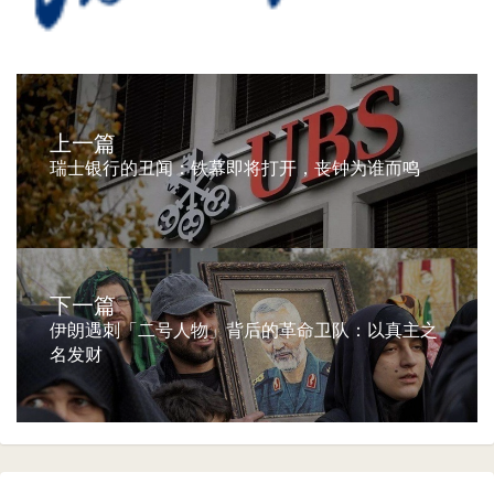
上一篇
瑞士银行的丑闻：铁幕即将打开，丧钟为谁而鸣
下一篇
伊朗遇刺「二号人物」背后的革命卫队：以真主之
名发财