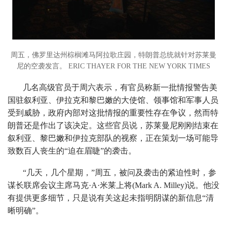
周五，佛罗里达州棕榈滩马阿拉歌庄园，特朗普总统就针对苏莱曼
尼的空袭发言。 ERIC THAYER FOR THE NEW YORK TIMES
几名高级官员于周六表示，有官员称新一批情报警告美
国驻叙利亚、伊拉克和黎巴嫩的大使馆、领事馆和军事人员
受到威胁，政府内部对这批情报的重要性存在争议，然而特
朗普还是作出了该决定。这些官员说，苏莱曼尼刚刚结束在
叙利亚、黎巴嫩和伊拉克部队的视察，正在策划一场可能导
致数百人丧生的“迫在眉睫”的袭击。
“几天，几个星期，”周五，被问及袭击的紧迫性时，参
谋长联席会议主席马克·A·米莱上将(Mark A. Milley)说。他没
有提供更多细节，只是说有关这起未指明阴谋的新信息“清
晰明确”。