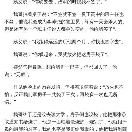
姨父说：“你硬要去，政审的时候我不签字。“
我哥拍着桌子说：“不签就不签，反正高中的班主任也
不签，他说我会成为李沛尧的警卫员，终有一天会杀人的。
但是还有另一个班主任说人都会改变的，他给我签了“。
姨父说：“我跑得远远的玩他两个月，你找鬼签字去“。
我哥说：“你躲起来，我就放火把这房子烧了“。
姨父气得暴跳，想给我哥一巴掌，但忍回去了。他
说：“无赖”。
只见他脸上的肉在发抖。但接着冷笑着说：“放火也不
怕，反正我们家房子一共烧了三次，再烧多一次也无所
谓。”
我哥终于还是没去读大学，房子倒也没烧，他把那张录
取通知书给烧了，他是一面唱着歌烧的。烧完了，他就很严
肃的叫我的名字，我的名字是我哥给我取的，他把我叫到院