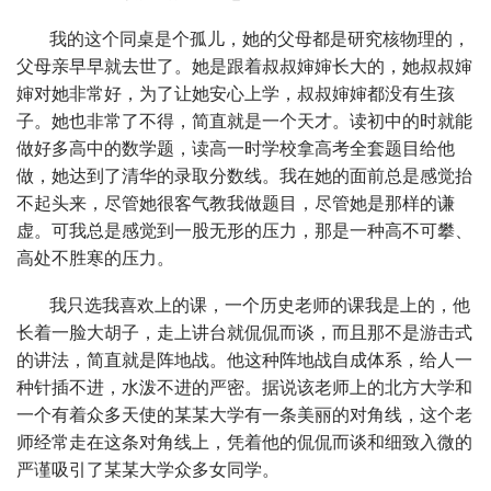
我的这个同桌是个孤儿，她的父母都是研究核物理的，
父母亲早早就去世了。她是跟着叔叔婶婶长大的，她叔叔婶
婶对她非常好，为了让她安心上学，叔叔婶婶都没有生孩
子。她也非常了不得，简直就是一个天才。读初中的时就能
做好多高中的数学题，读高一时学校拿高考全套题目给他
做，她达到了清华的录取分数线。我在她的面前总是感觉抬
不起头来，尽管她很客气教我做题目，尽管她是那样的谦
虚。可我总是感觉到一股无形的压力，那是一种高不可攀、
高处不胜寒的压力。
我只选我喜欢上的课，一个历史老师的课我是上的，他
长着一脸大胡子，走上讲台就侃侃而谈，而且那不是游击式
的讲法，简直就是阵地战。他这种阵地战自成体系，给人一
种针插不进，水泼不进的严密。据说该老师上的北方大学和
一个有着众多天使的某某大学有一条美丽的对角线，这个老
师经常走在这条对角线上，凭着他的侃侃而谈和细致入微的
严谨吸引了某某大学众多女同学。