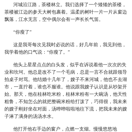
河城沿江路，茶楼林立。我们选择了一个矮矮的茶楼，
茶楼被江边的参天大树包裹着。温柔的树叶一片一片从窗边
飘落，江水无言，空中偶尔会有一声长长气笛。
“你瘦了”
这是我哥每次见我时必说的话，好几年前，我见到他，
我学着他的口气说：“你瘦了。”
他头上星星点点的白头发，似乎在诉说着他一次次的失
业和坎坷。他总是改不了一个毛病，总是一言不合就跟领导
拍桌子对骂。他结婚十几年了，嫂子不来河城，他也不去湖
市，一直拧着，谁也不服谁。他说跟我嫂子认识是从吵架开
始。那天，他在桂林吃米粉，桂林米粉有一大碗汤，他天性
粗鲁，不知怎么的就把整碗米粉给打泼了，巧得很，我未来
的嫂子刚好坐在对面，汤哗哗啦啦地往下流，把我未来的嫂
子淋了满身的汤汤水水。
他打开他右手边的窗户，点燃一支烟。慢慢悠悠地