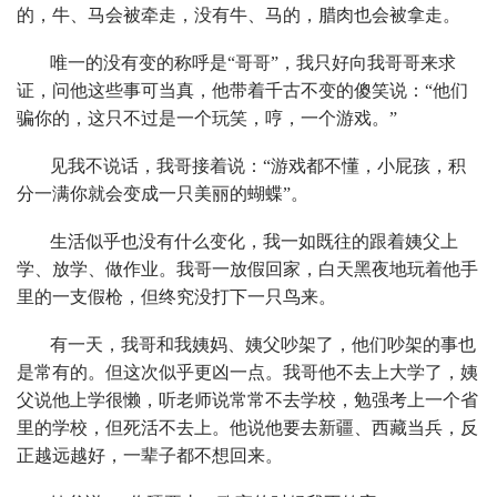
的，牛、马会被牵走，没有牛、马的，腊肉也会被拿走。
唯一的没有变的称呼是“哥哥”，我只好向我哥哥来求
证，问他这些事可当真，他带着千古不变的傻笑说：“他们
骗你的，这只不过是一个玩笑，哼，一个游戏。”
见我不说话，我哥接着说：“游戏都不懂，小屁孩，积
分一满你就会变成一只美丽的蝴蝶”。
生活似乎也没有什么变化，我一如既往的跟着姨父上
学、放学、做作业。我哥一放假回家，白天黑夜地玩着他手
里的一支假枪，但终究没打下一只鸟来。
有一天，我哥和我姨妈、姨父吵架了，他们吵架的事也
是常有的。但这次似乎更凶一点。我哥他不去上大学了，姨
父说他上学很懒，听老师说常常不去学校，勉强考上一个省
里的学校，但死活不去上。他说他要去新疆、西藏当兵，反
正越远越好，一辈子都不想回来。