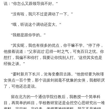
说：“你怎么又跟领导搞不好。”
“没有啦，我只不过是调动了一下。”
“哦，听说这个调动还蛮大。”
“我都是跟你学的。”
“其实呢，我也有很多的优点，你干嘛不学。”停了停，
他接着说道：“父亲说过‘忍得一时之气，可免百日之忧。你
想打，我偏不和你打，我要让你找别人打。’这些其实也是
经验之谈。”
“霎时新月下长川，沧海变桑田古路。”他曾经要为秋瑾
女侠点一百个赞，那个说拔剑就毫不犹豫的女侠，我都听厌
了，可他还总是说。
留在北方的一个通信学院任教后，我教授一个简单科
目，再简单的科目，学校教研室还是会挖空心思研究出一堆
资料。定目标，定任务，老师要推销资料，我又不是推销