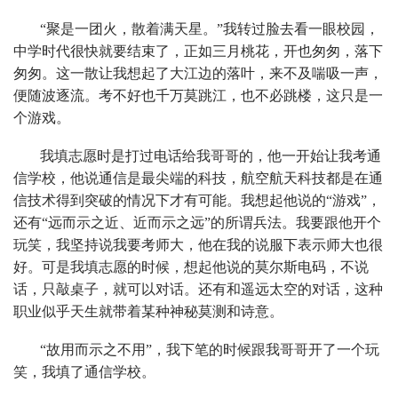
“聚是一团火，散着满天星。”我转过脸去看一眼校园，
中学时代很快就要结束了，正如三月桃花，开也匆匆，落下
匆匆。这一散让我想起了大江边的落叶，来不及喘吸一声，
便随波逐流。考不好也千万莫跳江，也不必跳楼，这只是一
个游戏。
我填志愿时是打过电话给我哥哥的，他一开始让我考通
信学校，他说通信是最尖端的科技，航空航天科技都是在通
信技术得到突破的情况下才有可能。我想起他说的“游戏”，
还有“远而示之近、近而示之远”的所谓兵法。我要跟他开个
玩笑，我坚持说我要考师大，他在我的说服下表示师大也很
好。可是我填志愿的时候，想起他说的莫尔斯电码，不说
话，只敲桌子，就可以对话。还有和遥远太空的对话，这种
职业似乎天生就带着某种神秘莫测和诗意。
“故用而示之不用”，我下笔的时候跟我哥哥开了一个玩
笑，我填了通信学校。