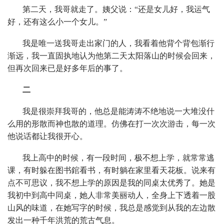
第二天，我哥就走了。姨父说：“还是女儿好，我运气
好，还有这么小一个女儿。”
我是唯一送我哥走出家门的人，我看着他背个背包渐行
渐远，我一直固执地认为他第二天太阳落山的时候会回来，
但再次回来已是好多年后的事了。
二
我是很崇拜我哥的，他总是能涛涛不绝地说一大堆没什
么用的形散而神也散的道理。仿佛在打一次次游击，每一次
他说话都让我很开心。
我上高中的时候，有一段时间，极不想上学，就常常逃
课，有时躲在图书錧看书，有时躺在家里看天花板。说来有
点不可思议，我不想上学的原因是我的同桌太优秀了。她是
我初中到高中同桌，她人非常美丽动人，全身上下透着一股
山风的味道，在她写字的时候，我总是感觉到从我的左边散
发出一种千年洪荒的荒古气息。