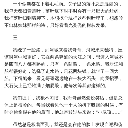
一个假期都在下着毛毛雨。院子里的落叶总是湿湿的，
我每天都扫着落叶，落叶底下时不时会有一只肥大的蚯蚓。
我把落叶扫到墙脚下，本想挖个坑把这些树叶埋了，想想吟
不出林妹妹那样的诗，只好看着光秃秃的树枝发呆。
三
我绕了一些路，到河城来看我哥哥。河城果真独特，应
该叫河中城更好，它在两条奔涌的大江之间，想进入河城不
是四面八方都有路的，只有一条陆路，一条水路。我对江和
船都很好奇，选择了走水路，只花两块钱，就坐了一回大
船。下得船来，看见哥哥远远地在一块大石头上向我招手，
大石头上已经堆满了烟屁股，他每次等我都这样的。
我们握手，我极不习惯，我哥哥虽然爱说笑话，但是总
体上是很冷的。每当我看见他一个人的树下吸烟的时候，有
时会偷偷跟在他的后面，他总是转过头来说：“小屁孩……”
虽然总是板着面孔，我还是会在他的脸上发现自嘲和傻