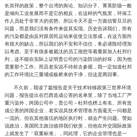
长崇拜的政策，整个台湾的舆论、知识分子、菁英阶级一般
是倾向工业发展而不是它的相反，在这样的气氛里，环保工
作人员处于非常大的劣势。所以今天不是一方面信誓旦旦的
问题，而是我们没有条件来促其实现。历史告诉我们，所有
的污染都是由反对跟居民运动来促使立法形成，在这方面尚
有很大的缺点，所以我们的不安和不信任，务必请陈经理加
以考虑。至于有很多被裁汰的员工很想等着重新加入杜邦行
列，这不能在实际上证明贵公司的污染防治的好坏，因为他
需要那个工作。而且老实说不待前去参观，我一定知道杜邦
的工作环境比三重埔或板桥来的干净，但这是两回事。
不久前，我读了篇报告是关于技术转移跟第三世界环境
问题，报告提出在巴西造成公害的名单里，除了当地工厂严
重污染外，跨国公司中，贵公司－杜邦也榜上有名。所有造
成公害的跨国企业，老实说其技术管理各方面毫无一问都是
一流的。但在其他落伍的地区执行时，就会产生问题。譬如
说政治，美国民主政治值得我们钦羡，但他在外交国际政策
上就发生了「双重标准」，同此理，它的企业管理也是一