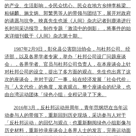
的产业、生活影响，令民众忧心。民众在地方乡绅李栋梁、
粘锡麟、施文炳、郭繁男等人的带领与团结下，展开对政府
的请愿与抗争。映真先生也派《人间》杂志记者到鹿港进行
长时间采访报导，制作专题「激流中的倒影」，将事件的始
末详细刊载于《人间》杂志第十期。
1987年2月9日，彰化县公害防治协会，与杜邦公司、经
济部，以及各界学者专家，举办「杜邦公司设厂问题座谈
会」，各界学者、官员与杜邦公司负责人，在本座谈会上针
对杜邦公司的设立，提出了多方面的观点。先生也出席了这
次的座谈会，并对于设厂一事，站在经济发展「社会代价」
与「人文代价」的角度，发表观点。整个座谈会的纪录，也
由台湾运动团体「绿色小组」全程记录了下来。
2016年3月，反杜邦运动卅周年，青年范纲垲在当年运
动参与人的带领下，重新回到历史现场，采访参与人对于
「反杜邦运动」的回忆与观点；也重新翻阅绿色小组影像与
历史材料，重新抄录座谈会上各界人士的发言，完善运动面