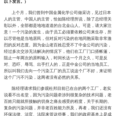
以下发言。)
上个月，我们曾到中国金属化学公司做采访，见过日本
人的主管、中国人的主管，恰如陈经理所说，除了总经理关
彰以外，全部都是地地道道的台北金山人。可是，请大家注
意！一个污染的发生，由于员工必须要依赖公司来生存，所
以尽管他是当地居民，但对反对污染的在地同胞采取非常激
烈的反对态度。因为金山老百姓忍受不了中金公司的污染，
经过多次交涉无法解决的情况下，他们在工厂门口搭帐篷，
阻止一年两次的原料输入，时间长达一个月之久，可是反
对、恐吓、辱骂、出手打人的，正是中金公司的当地员工。
所以叫我们去向一个污染工厂的员工说这个厂不好，来证明
这个厂污不污染，这两者没有必然的关系。
陈经理请求我们参观杜邦目前已在台的两个工厂，老实
说看不出名堂，因为污染问题牵涉到很复杂的技术问题，老
百姓只能就所接触的切身之痛去感受的程度，关于长期的、
复杂的污染问题，并非老百姓能力所及，再者，我们还没有
环保法律、法官、法院来管这些事，我们的政府基本上是成