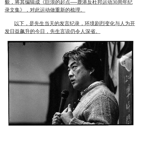
貌，将其编辑成《巨浪的起点──鹿港反杜邦运动30周年纪
录文集》，对此运动做重新的梳理。
以下，是先生当天的发言纪录，环境剧烈变化与人为开
发日益飙升的今日，先生言说仍令人深省。