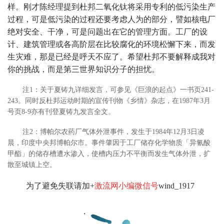
样。刚才陈经理提到杜邦二氧化钛将采用专利的低污染生产
过程，可是低污染的过程还要考虑人为的部分，譬如核电厂
绝对安全、干净，可是问题出在它的管理方面。工厂的设
计、建筑管理或各高阶层在比较腐化的环境松懈下来，而发
生灾难，那是已经是呼天不应了。希望杜邦不要解释成我对
你的挑战，而是第三世界知识分子的担忧。
注1：关于夏铸九详细发言，可参见《巨浪的起点》一书页241-
243。同时反杜邦运动时期的宣传刊物《乡情》杂志，在1987年3月
号页8-9亦有刊登夏铸九发言全文。
注2：博帕尔农药厂气体外泄事件，发生于1984年12月3日凌
晨，印度中央邦博帕尔市。事件肇因于工厂储存化学物质「异氰酸
甲酯」的储存槽遭水渗入，使槽内压力不平衡而发生气体外泄，扩
散至城镇上空。
为了避免失联请加+
激流网小编微信号
wind_1917