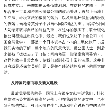
短成本支出，来增加剩余价值或利润。在这样的构图下，再
配合第三世界和跨国公司母公司的政治关系，再加上当地卫
生立法、环境立法的极度的落后，以及当地环保意识的极度
的低落，当地菁英分子不以自己国家利益为重，而以跟外国
人勾结来取得自己的利益为重，在这样的氛围下，联合碳化
物公司很难提出良心来。最近，我们也采访了中金公司（中
国金属化学），那是一个日本资本占75%的二氧化钛厂，据
我们实地的了解，整个地方的民意代表、反公害人士，到后
来都被「搓搓去」了（按：闽南俗语，指暗室协商妥协）。
这样的故事非常之多，使我们感到心灵非常的沉重。这并非
政府或是环保官员的问题，是整个经济结构所种下的巨大症
结。
反跨国污染而非反新兴建设
最后我要报告的是：国际上有很多文献告诉我们，杜邦
在防治污染方面有很高的评价，但在我读到的论文中，也有
研究报告指出，杜邦公司在生产现场和生产过程当中的危害