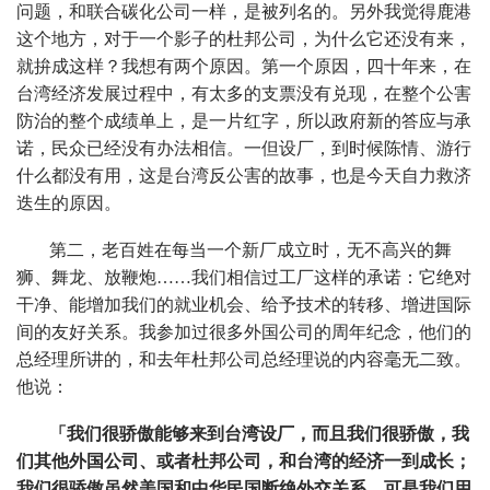
问题，和联合碳化公司一样，是被列名的。另外我觉得鹿港
这个地方，对于一个影子的杜邦公司，为什么它还没有来，
就拚成这样？我想有两个原因。第一个原因，四十年来，在
台湾经济发展过程中，有太多的支票没有兑现，在整个公害
防治的整个成绩单上，是一片红字，所以政府新的答应与承
诺，民众已经没有办法相信。一但设厂，到时候陈情、游行
什么都没有用，这是台湾反公害的故事，也是今天自力救济
迭生的原因。
第二，老百姓在每当一个新厂成立时，无不高兴的舞
狮、舞龙、放鞭炮……我们相信过工厂这样的承诺：它绝对
干净、能增加我们的就业机会、给予技术的转移、增进国际
间的友好关系。我参加过很多外国公司的周年纪念，他们的
总经理所讲的，和去年杜邦公司总经理说的内容毫无二致。
他说：
「我们很骄傲能够来到台湾设厂，而且我们很骄傲，我
们其他外国公司、或者杜邦公司，和台湾的经济一到成长；
我们很骄傲虽然美国和中华民国断绝外交关系，可是我们用