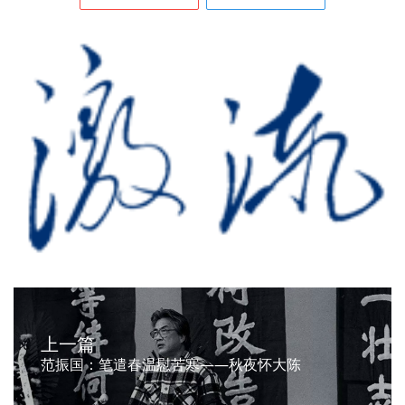
上一篇
范振国：笔遣春温慰苦寒——秋夜怀大陈