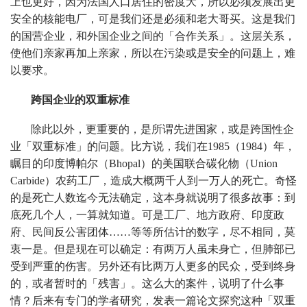
上也更好，因为法国人口居住的密度大，所以必须发展出更
安全的核能电厂，可是我们还是必须和老大哥买。这是我们
的国营企业，和外国企业之间的「合作关系」。这层关系，
使他们亲家再加上亲家，所以在污染或是安全的问题上，难
以要求。
跨国企业的双重标准
除此以外，更重要的，是所谓先进国家，或是跨国性企
业「双重标准」的问题。比方说，我们在1985（1984）年，
瞩目的印度博帕尔（Bhopal）的美国联合碳化物（Union
Carbide）农药工厂，造成大概两千人到一万人的死亡。奇怪
的是死亡人数迄今无法确定，这本身就说明了很多故事：到
底死几个人，一算就知道。可是工厂、地方政府、印度政
府、民间反公害团体……等等所估计的数字，尽不相同，莫
衷一是。但是现在可以确定：有两万人虽未身亡，但肺部已
受到严重的伤害。另外还有比两万人更多的民众，受到终身
的，或者暂时的「残害」。这么大的案件，说明了什么事
情？后来有专门的学者研究，发表一篇论文探究这种「双重