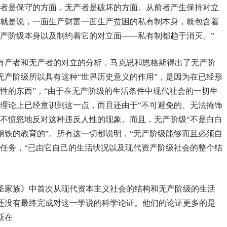
有者是保守的方面，无产者是破坏的方面。从前者产生保持对立
这就是说，一面生产财富一面生产贫困的私有制本身，就包含着
无产阶级本身以及制约着它的对立面——私有制都趋于消灭。”
有产者和无产者的对立的分析，马克思和恩格斯得出了无产阶
无产阶级所以具有这种“世界历史意义的作用”，是因为在已经形
性的东西”，“由于在无产阶级的生活条件中现代社会的一切生
在理论上已经意识到这一点，而且还由于“不可避免的、无法掩饰
得不愤怒地反对这种违反人性的现象。而且，无产阶级“不是白白
钢铁的教育的”。所有这一切都说明，“无产阶级能够而且必须自
史任务，“已由它自己的生活状况以及现代资产阶级社会的整个结
圣家族》中首次从现代资本主义社会的结构和无产阶级的生活
还没有最终完成对这一学说的科学论证。他们的论证更多的是
斯在