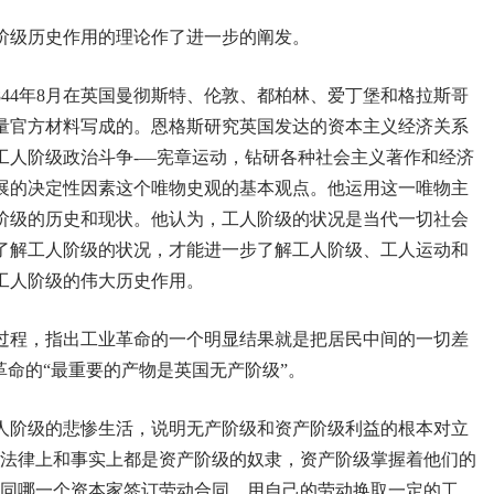
阶级历史作用的理论作了进一步的阐发。
1844年8月在英国曼彻斯特、伦敦、都柏林、爱丁堡和格拉斯哥
量官方材料写成的。恩格斯研究英国发达的资本主义经济关系
工人阶级政治斗争-—宪章运动，钻研各种社会主义著作和经济
展的决定性因素这个唯物史观的基本观点。他运用这一唯物主
阶级的历史和现状。他认为，工人阶级的状况是当代一切社会
了解工人阶级的状况，才能进一步了解工人阶级、工人运动和
工人阶级的伟大历史作用。
过程，指出工业革命的一个明显结果就是把居民中间的一切差
革命的“最重要的产物是英国无产阶级”。
人阶级的悲惨生活，说明无产阶级和资产阶级利益的根本对立
在法律上和事实上都是资产阶级的奴隶，资产阶级掌握着他们的
意同哪一个资本家签订劳动合同，用自己的劳动换取一定的工