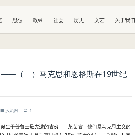
点
思想
政经
社会
历史
文艺
关于我
——（一）马克思和恩格斯在19世纪
激流网
1
纪初诞生于普鲁士最先进的省份——莱茵省。他们是马克思主义的