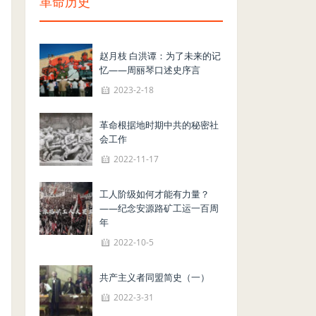
革命历史
赵月枝 白洪谭：为了未来的记
忆——周丽琴口述史序言
2023-2-18
革命根据地时期中共的秘密社
会工作
2022-11-17
工人阶级如何才能有力量？
——纪念安源路矿工运一百周
年
2022-10-5
共产主义者同盟简史（一）
2022-3-31