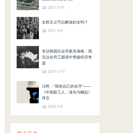
2021-3-31
女权主义可以解放妇女吗？
2021-3-6
专访韩国社会学家具海根：我
无法在劳工困境中赞扬经济奇
迹
2021-2-17
汪晖：“我有自己的名字”——
《中国新工人：迷失与崛起》
序言
2020-5-8