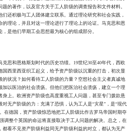
问题的著作，以及官方关于工人阶级的调查报告和文件材料。
他们还积极与工人团体建立联系。通过理论研究和社会实践，
命的理论，并且对这一理论进行了理论上的论证。马克思和恩
论，是他们早期工会思想最为核心的组成部分。
克思和恩格斯划时代的历史功绩。19世纪30至40年代，西欧
德国西里西亚织工起义，给予资产阶级以沉重的打击，初次显
级的状况？如何看待工人阶级的力量？空想社会主义者真诚地
须加以医治的社会溃疡。但他们把医治社会溃疡，建立一个理
者身上。欧洲资产阶级也高度重视工人问题，甚至专门拨款悬
对无产阶级的力：充满了恐惧，认为工人是“灾星”，是“现代
”。在德国，资产阶级惊恐地把工人阶级比作古罗马帝国时期夺
则强调整个英国的命运将直接取决于工人问题的解决。总之，在
，都看不见资产阶级利益同无产阶级利益的对立，都认为无产