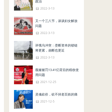
政治
2022-3-13
又一个三八节，谈谈妇女解放
问题
2022-3-13
评俄乌冲突：垄断资本的锁链
将更紧，崩断也更近
2022-3-13
薇娅被罚13.41亿背后的税收使
用问题
2021-12-25
灵魂砍价，砍不掉老百姓的痛
2021-12-5