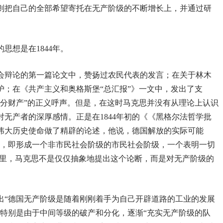
则把自己的全部希望寄托在无产阶级的不断增长上，并通过研
思想是在1844年。
议会辩论的第一篇论文中，赞扬过农民代表的发言；在关于林木
护；在《共产主义和奥格斯堡“总汇报”》一文中，发出了支
部分财产”的正义呼声。但是，在这时马克思并没有从理论上认识
无产者的深厚感情。正是在1844年初的《《黑格尔法哲学批
伟大历史使命做了精辟的论述，他说，德国解放的实际可能
级，即形成一个非市民社会阶级的市民社会阶级，一个表明一切
这里，马克思不是仅仅抽象地提出这个论断，而是对无产阶级的
出“德国无产阶级是随着刚刚着手为自己开辟道路的工业的发展
，特别是由于中间等级的破产和分化，逐渐“充实无产阶级的队