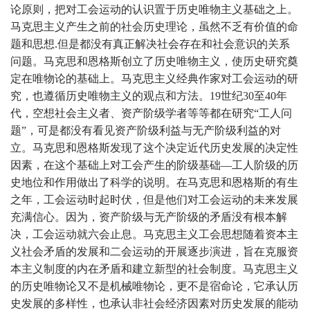
论原则，把对工会运动的认识置于历史唯物主义基础之上。
马克思主义产生之前的社会历史理论，虽然不乏有价值的命
题和思想.但是都没有真正解决社会存在和社会意识的关系
问题。马克思和恩格斯创立了历史唯物主义，使历史研究奠
定在唯物论的基础上。马克思主义经典作家对工会运动的研
究，也遵循历史唯物主义的观点和方法。19世纪30至40年
代，空想社会主义者、资产阶级学者等等都在研究“工人问
题”，可是都没有看见资产阶级利益与无产阶级利益的对
立。马克思和恩格斯发现了这个决定近代历史发展的决定性
因素，在这个基础上对工会产生的阶级基础—工人阶级的历
史地位和作用做出了科学的说明。在马克思和恩格斯的有生
之年，工会运动时起时伏，但是他们对工会运动的未来发展
充满信心。因为，资产阶级与无产阶级的矛盾没有根本解
决，工会运动就六会止息。马克思主义工会思想随着资本主
义社会矛盾的发展和二会运动的开展逐步演进，旨在克服资
本主义制度的内在矛盾和建立新型的社会制度。马克思主义
的历史唯物论又不是机械唯物论，更不是宿命论，它承认历
史发展的多样性，也承认非社会经济因素对历史发展的能动