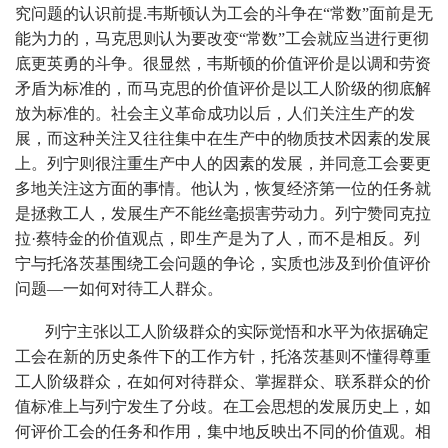
究问题的认识前提.韦斯顿认为工会的斗争在“常数”面前是无
能为力的，马克思则认为要改变“常数”工会就应当进行更彻
底更英勇的斗争。很显然，韦斯顿的价值评价是以调和劳资
矛盾为标准的，而马克思的价值评价是以工人阶级的彻底解
放为标准的。社会主义革命成功以后，人们关注生产的发
展，而这种关注又往往集中在生产中的物质技术因素的发展
上。列宁则很注重生产中人的因素的发展，并同意工会要更
多地关注这方面的事情。他认为，恢复经济第一位的任务就
是拯救工人，发展生产不能丝毫损害劳动力。列宁赞同克拉
拉·蔡特金的价值观点，即生产是为了人，而不是相反。列
宁与托洛茨基围绕工会问题的争论，实质也涉及到价值评价
问题—一如何对待工人群众。
列宁主张以工人阶级群众的实际觉悟和水平为依据确定
工会在新的历史条件下的工作方针，托洛茨基则不懂得尊重
工人阶级群众，在如何对待群众、掌握群众、联系群众的价
值标准上与列宁发生了分歧。在工会思想的发展历史上，如
何评价工会的任务和作用，集中地反映出不同的价值观。相