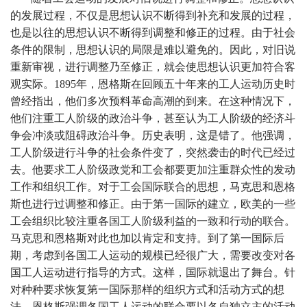
的发展过程，不仅是思想认识不断得到补充和发展的过程，
也是以往的思想认识不断得到调整和修正的过程。由于社会
条件的限制，思想认识的局限是难以避免的。因此，对旧说
重新审视，进行调整乃至修正，就会使思想认识更加符合客
观实际。1895年，恩格斯在回顾五十年来的工人运动历史时
曾经指出，他们多次预料革命高潮的到来。在这种情况下，
他们注重工人阶级的政治斗争，甚至认为工人阶级的经济斗
争会冲淡或阻碍政治斗争。历史表明，这是错了。他强调，
工人阶级进行斗争的社会条件变了，突然袭击的时代已经过
去。他要求工人阶级政党和工会都要更加注重群众性的发动
工作和组织工作。对于工会国际联合的思想，马克思和恩格
斯也进行过调整和修正。由于第一国际的建立，欧美的一些
工会组织比较注重各国工人阶级利益的一致和行动的联合。
马克思和恩格斯对此也加以肯定和支持。到了第一国际后
期，考虑到各国工人运动的规模已经很广大，需要改变对各
国工人运动进行指导的方式。这样，国际就退出了舞台。针
对种种要求恢复第一国际那样的组织方式和活动方式的想
法，恩格斯强调各国工人运动的联合要以各自独立主的活动