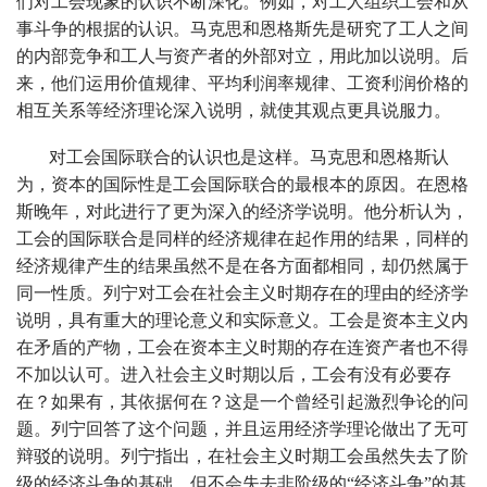
们对工会现象的认识不断深化。例如，对工人组织工会和从
事斗争的根据的认识。马克思和恩格斯先是研究了工人之间
的内部竞争和工人与资产者的外部对立，用此加以说明。后
来，他们运用价值规律、平均利润率规律、工资利润价格的
相互关系等经济理论深入说明，就使其观点更具说服力。
对工会国际联合的认识也是这样。马克思和恩格斯认
为，资本的国际性是工会国际联合的最根本的原因。在恩格
斯晚年，对此进行了更为深入的经济学说明。他分析认为，
工会的国际联合是同样的经济规律在起作用的结果，同样的
经济规律产生的结果虽然不是在各方面都相同，却仍然属于
同一性质。列宁对工会在社会主义时期存在的理由的经济学
说明，具有重大的理论意义和实际意义。工会是资本主义内
在矛盾的产物，工会在资本主义时期的存在连资产者也不得
不加以认可。进入社会主义时期以后，工会有没有必要存
在？如果有，其依据何在？这是一个曾经引起激烈争论的问
题。列宁回答了这个问题，并且运用经济学理论做出了无可
辩驳的说明。列宁指出，在社会主义时期工会虽然失去了阶
级的经济斗争的基础，但不会失去非阶级的“经济斗争”的基