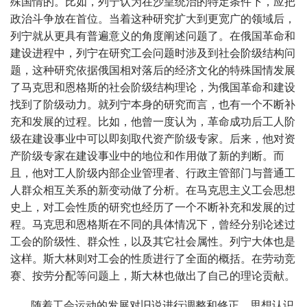
殊国情的。比如，列宁认为在沙皇统治的特定条件下，应把
政治斗争放在首位。当着这种研究扩大到更宽广的领域后，
列宁就从更具有普遍意义的角度阐述问题了。在俄国革命和
建设进程中，列宁在研究工会问题时涉及到社会阶级结构问
题，这种研究依据俄国相对落后的经济文化的特殊国情发展
了马克思和恩格斯的社会阶级结构理论，为俄国革命和建设
找到了阶级动力。就列宁本身的研究而言，也有一个不断补
充和发展的过程。比如，他曾一度认为，革命成功后工人阶
级在建设事业中可以即刻取代资产阶级专家。后来，他对资
产阶级专家在建设事业中的地位和作用做了新的判断。而
且，他对工人阶级内部企业管理者、行政主管部门与普通工
人群众相互关系的新变动做了分析。在马克思主义工会思想
史上，对工会性质的研究也经历了一个不断补充和发展的过
程。马克思和恩格斯在不同的具体情况下，曾经分别论述过
工会的阶级性、群众性，以及其它社会属性。列宁大体也是
这样。斯大林则对工会的性质进行了全面的概括。在劳动竞
赛、按劳分配等问题上，斯大林也做出了自己的理论贡献。
随着工会运动的发展对旧说进行调整和修正。思想认识