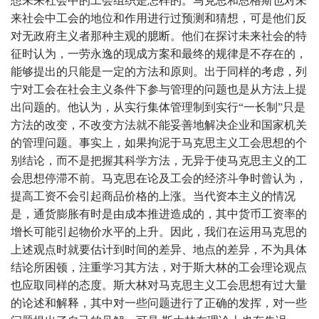
想未来社会中的工会组织是怎样的。马克思和恩格斯也对未
来社会中工会的地位和作用进行过预测和猜想，可是他们反
对无政府主义者那种主观的臆断。他们在探讨未来社会的特
征时认为，一劳永逸的现成方案和最终的规律是不存在的，
能够提出的只能是一定的方法和原则。出于同样的考虑，列
宁对工会在社会主义条件下参与管理的问题也是从方法上提
出问题的。他认为，从实行集体管理制到实行“一长制”只是
方法的改变，不改变方法就不能妥善地解决企业和国家机关
的管理问题。事实上，如果拘泥于马克思主义工会思想的个
别结论，而不是把握其科学方法，无异于使马克思主义的工
会思想停滞不前。马克思在论及工会的经济斗争时曾认为，
提高工资不会引起商品价格的上涨。当代资本主义的情况
是，通货膨胀有时是由成本推进造成的，其中货币工资率的
增长可能引起物价水平的上升。因此，我们在运用马克思的
上述观点时就要估计到时间的差异、地点的差异，不为具体
结论所困顿，注重学习其方法，对于斯大林的工会理论观点
也应取同样的态度。斯大林对马克思主义工会思想有过大量
的论述和解释，其中对一些问题进行了正确的发挥，对一些