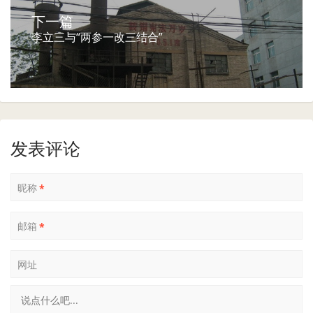
下一篇
李立三与“两参一改三结合”
发表评论
昵称
*
邮箱
*
网址