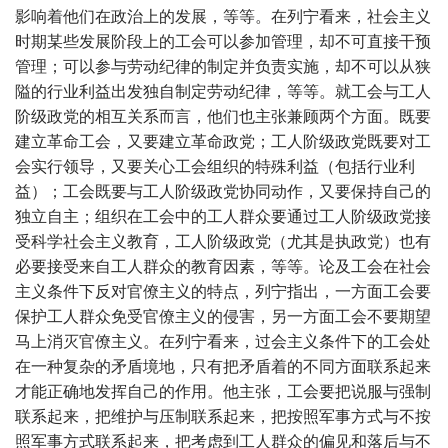
影响着他们在政治上的发展，等等。在列宁看来，社会主义
时期某些发展阶段上的工会可以参加管理，却不可直接干预
管理；可以参与劳动纪律的制定并负责实施，却不可以从狭
隘的行业利益出发独自制定劳动纪律，等等。就工会与工人
阶级政党的相互关系而言，他们也主张兼顾两个方面。既要
建立革命工会，又要建立革命政党；工人阶级政党既要对工
会实行领导，又要关心工会组织的特殊利益（包括行业利
益）；工会既要与工人阶级政党协同动作，又要保持自己的
独立自主；组织在工会中的工人群众要通过工人阶级政党接
受科学社会主义教育，工人阶级政党（尤其是执政党）也有
必要接受来自工人群众的教育因素，等等。论及工会在社会
主义条件下反对官僚主义的特点，列宁指出，一方面工会要
保护工人群众免受官僚主义的侵害，另一方面工会不要期望
马上消灭官僚主义。在列宁看来，过会主义条件下的工会处
在一种复杂的矛盾境地，只有把矛盾着的不同方面联系起来
才能正确地发挥自己的作用。他主张，工会要把说服与强制
联系起来，把维护与压制联系起来，把按照军事方式与不按
照军事方式联系起来，把考虑到工人群众的偏见和落后与不