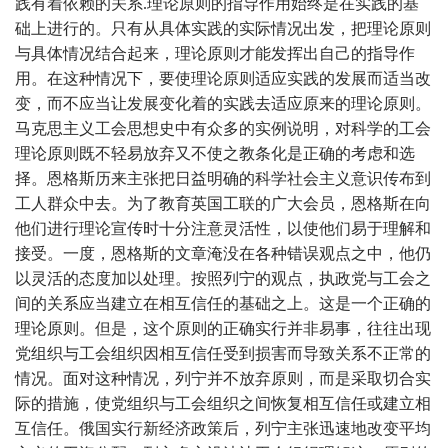
践有着依赖的关系.理论原则的指导作用始终是在实践的基
础上进行的。只有从具体实践的实际情况出发，把理论原则
与具体情况结合起来，理论原则才能发挥出自己的指导作
用。在这种情况下，要使理论原则适应实践的发展而适当改
变，而不应当让发展变化着的实践去适应原来的理论原则。
马克思主义工会思想史中有众多的实例说明，对科学的工会
理论原则既不轻易放弃又不使之教条化是正确的考虑和选
择。恩格斯历来主张把日益明确的科学社会主义意识传布到
工人群众中去。为了教育英国工联的广大会员，恩格斯在向
他们进行理论宣传时十分注意灵活性，以使他们易于理解和
接受。一度，恩格斯的文章淹没在各种错误观点之中，他仍
以灵活的态度加以处理。按照列宁的观点，执政党与工会之
间的关系应当建立在相互信任的基础之上。这是一个正确的
理论原则。但是，这个原则的正确实行并非易事，往往出现
党组织与工会组织因相互信任受到损害而导致关系不正常的
情况。面对这种情况，列宁并不放弃原则，而是采取切合实
际的措施，使党组织与工会组织之间恢复相互信任或建立相
互信任。俄国实行新经济政策后，列宁主张迅速地改变平均