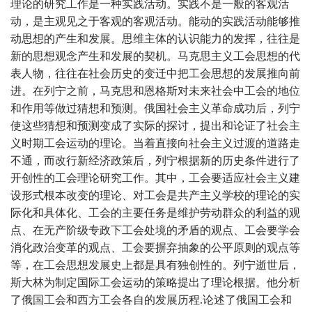
理论的研究工作是一种实践活动。实践不是一般的客观活
动，是主观见之于客观的客观活动。能动的实践活动能够推
动思想的产生和发展。思维主体的认识能力的发挥，往往是
新的思想观念产生和发展的契机。马克思主义工会思想的代
表人物，往往在社会历史的变迁中把工会思想的发展推向前
进。在列宁之前，马克思和恩格斯对未来社会中工会的地位
和作用等做过猜想和预测。俄国社会主义革命成功后，列宁
使这些猜想和预测变成了实际的探讨，提出和论证了社会主
义时期工会运动的理论。当着直接向社会主义过渡的道路走
不通，而改行新经济政策后，列宁根据新的历史条件进行了
开创性的工会理论研究工作。其中，工会要适应社会主义建
设形式根本改变的理论、对工会是共产主义学校的理论的实
际化和具体化、工会的主要任务是维护劳动群众的利益的观
点、在无产阶级专政下工会处境的矛盾的观点、工会要学会
消化政治变革的观点、工会要摒弃抽象的公平原则的观点等
等，在工会思想发展史上都是具有独创性的。列宁逝世后，
斯大林为制定国际工会运动的策略提出了理论根据。他分析
了俄国工会和西方工会各自的发展历程.论述了俄国工会和