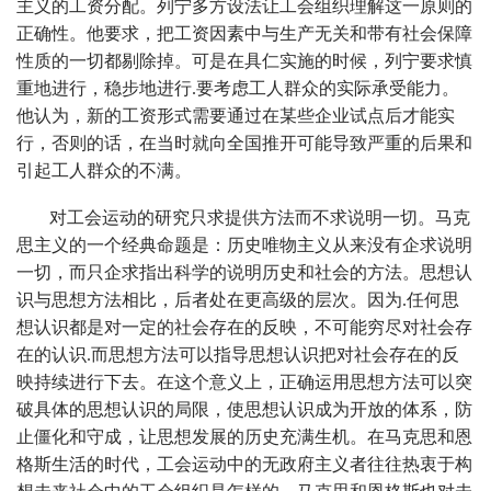
主义的工资分配。列宁多方设法让工会组织理解这一原则的
正确性。他要求，把工资因素中与生产无关和带有社会保障
性质的一切都剔除掉。可是在具仁实施的时候，列宁要求慎
重地进行，稳步地进行.要考虑工人群众的实际承受能力。
他认为，新的工资形式需要通过在某些企业试点后才能实
行，否则的话，在当时就向全国推开可能导致严重的后果和
引起工人群众的不满。
对工会运动的研究只求提供方法而不求说明一切。马克
思主义的一个经典命题是：历史唯物主义从来没有企求说明
一切，而只企求指出科学的说明历史和社会的方法。思想认
识与思想方法相比，后者处在更高级的层次。因为.任何思
想认识都是对一定的社会存在的反映，不可能穷尽对社会存
在的认识.而思想方法可以指导思想认识把对社会存在的反
映持续进行下去。在这个意义上，正确运用思想方法可以突
破具体的思想认识的局限，使思想认识成为开放的体系，防
止僵化和守成，让思想发展的历史充满生机。在马克思和恩
格斯生活的时代，工会运动中的无政府主义者往往热衷于构