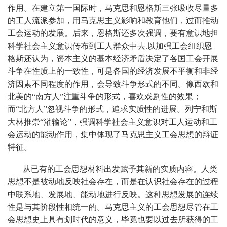
作用。在建立第一国际时，马克思和恩格斯三张吸收尽量多
的工人流派参加，用马克思主义影响和教育他们，过而推动
工会运动的发展。后来，恩格斯还多次强调，要有意识地担
科学社会主义意识传布到工人群众中去.以加强工会组织恩
格斯还认为，资本主义的基本经济矛盾决定了各国工会开展
斗争在性质上的一致性，可是各国的经济发展不平衡和非经
济因素不同程度的作用，会导致斗争形式的不同。像西欧和
北美的“南方人”注重斗争的形式，喜欢戏剧性的效果；
而“北方人”忽视斗争的形式，追求实质性的进展。列宁和斯
大林推崇“灌输论”，强调科学社会主义意识对工人运动和工
会运动的能动作用，集中体现了马克思主义工会思想的辩证
特征。
从已有的工会思想材料出发赋予其新的实质内容。人类
思想不是被动地反映社会存在，而是在认识社会存在的过程
中联系地、发展地、能动地进行反映。这种思想发展的连续
性是与其阶段性相统一的。马克思主义的工会思想尽管在工
会思想史上具有划时代的意义，毕竟也要以过去所获得的工