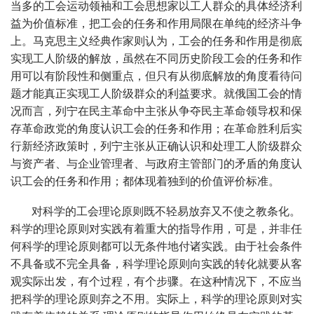
当多的工会运动领袖和工会思想家以工人群众的具体经济利
益为价值标准，把工会的任务和作用局限在单纯的经济斗争
上。马克思主义经典作家则认为，工会的任务和作用是彻底
实现工人阶级的解放，虽然在不同历史阶段工会的任务和作
用可以有阶段性和侧重点，但只有从彻底解放的角度看待问
题才能真正实现工人阶级群众的利益要求。就俄国工会的情
况而言，列宁在民主革命中主张从争夺民主革命领导权和保
存革命政党的角度认识工会的任务和作用；在革命胜利后实
行新经济政策时，列宁主张从正确认识和处理工人阶级群众
与资产者、与企业管理者、与政府主管部门的矛盾的角度认
识工会的任务和作用；都体现着独到的价值评价标准。
对科学的工会理论原则既不轻易放弃又不使之教条化。
科学的理论原则对实践有着重大的指导作用，可是，并非任
何科学的理论原则都可以无条件地付诸实践。由于社会条件
不具备或不完全具备，科学理论原则向实践的转化就要从客
观实际出发，有个过程，有个步骤。在这种情况下，不应当
把科学的理论原则弃之不用。实际上，科学的理论原则对实