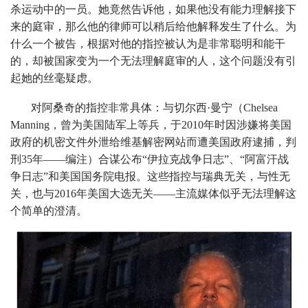
杀运动中的一员。她竟然告诉他，如果他没有能力理解接下
来的庭审，那么他的律师可以稍后给他解释发生了什么。为
什么一个被告，根据对他的指控被认为是非常聪明和能干
的，却被国家变为一个无法理解庭审的人，这个问题没有引
起她的丝毫疑虑。
对阿桑奇的指控非常具体：与切尔西·曼宁（Chelsea
Manning，曾为美国陆军上等兵，于2010年时因涉嫌将美国
政府的机密文件外泄给维基解密网站而遭美国政府逮捕，判
刑35年——编注）合谋公布“伊拉克战争日志”、“阿富汗战
争日志”和美国国务院电报。这些指控与瑞典无关，与性无
关，也与2016年美国大选无关——主流媒体似乎无法理解这
个简单的澄清。