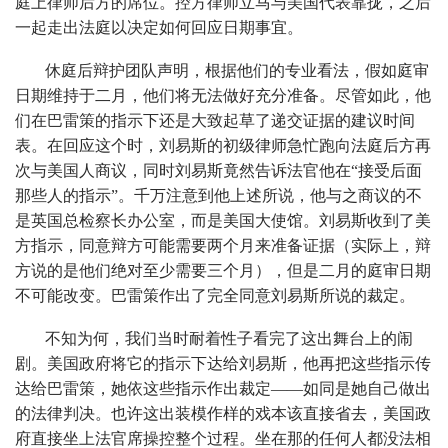
庭上律师后方的席位。控方律师立马与美国代表靠拢，之后
一起走出法庭以决定如何回应日期事宜。
休庭后辩护团队声明，根据他们的专业看法，假如庭审
日期维持于二月，他们将无法做好充分准备。尽管如此，他
们在巴雷策的指示下还是大致起草了递交证据的建议时间
表。在回应这个时，刘易斯的初级律师急忙跑向法庭后方再
次与美国人商议，同时刘易斯竟然告诉法官他在“接受后面
那些人的指示”。千万注意到他上述所说，他与之商议的不
是英国总检察长办公室，而是美国大使馆。刘易斯收到了美
方指示，同意辩方可能需要两个月来准备证据（实际上，辩
方说的是他们绝对至少需要三个月），但是二月的庭审日期
不可能改变。巴雷策作出了完全同意刘易斯所说的裁定。
不知为何，我们当时耐着性子看完了这出舞台上的闹
剧。美国政府将它的指示下达给刘易斯，他再把这些指示传
达给巴雷策，她依这些指示作出裁定——如同是她自己做出
的法律判决。也许这出装模作样的戏本该直接省去，美国政
府直接坐上法官席操控整个过程。坐在那的任何人都没法相