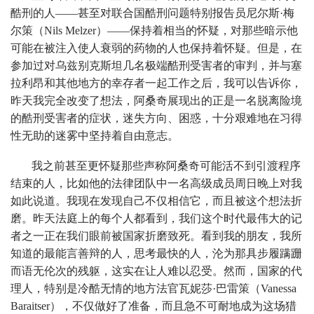
酷刑的人——甚至对联合国酷刑问题特别报告员尼尔斯·梅
尔策（Nils Melzer）——保持着相当的怀疑，对那些暗示他
可能在被注入使人衰弱的药物的人也保持着怀疑。但是，在
参加过对乌兹别克斯坦几名极端酷刑受害者的审判，并与塞
拉利昂和其他地方的幸存者一起工作之后，我可以告诉你，
昨天我完全改变了想法，阿桑奇展现出的正是一名脱离险境
的酷刑受害者的症状，迷失方向、困惑，十分艰难地在习得
性无助的迷雾中坚持着自由意志。
我之前甚至更怀疑那些声称阿桑奇可能活不到引渡程序
结束的人，比如他的法律团队中一名高级成员周日晚上对我
如此说道。我现在发现自己不仅相信它，而且被这个想法折
磨。昨天法庭上的每个人都看到，我们这个时代最伟大的记
者之一正在我们眼前被国家折磨致死。看到我的朋友，我所
知道的最能言善辩的人，思考最快的人，沦为那具步履蹒跚
而语无伦次的残躯，这实在让人难以忍受。然而，国家的代
理人，特别是冷酷无情的地方法官瓦妮莎·巴雷策（Vanessa
Baraitser），不仅做好了准备，而且急不可耐地成为这场猎