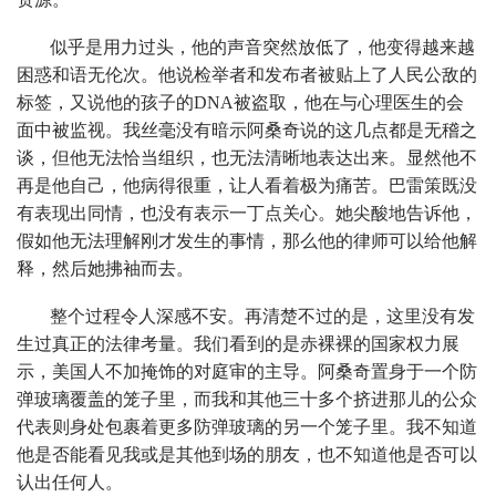
似乎是用力过头，他的声音突然放低了，他变得越来越
困惑和语无伦次。他说检举者和发布者被贴上了人民公敌的
标签，又说他的孩子的DNA被盗取，他在与心理医生的会
面中被监视。我丝毫没有暗示阿桑奇说的这几点都是无稽之
谈，但他无法恰当组织，也无法清晰地表达出来。显然他不
再是他自己，他病得很重，让人看着极为痛苦。巴雷策既没
有表现出同情，也没有表示一丁点关心。她尖酸地告诉他，
假如他无法理解刚才发生的事情，那么他的律师可以给他解
释，然后她拂袖而去。
整个过程令人深感不安。再清楚不过的是，这里没有发
生过真正的法律考量。我们看到的是赤裸裸的国家权力展
示，美国人不加掩饰的对庭审的主导。阿桑奇置身于一个防
弹玻璃覆盖的笼子里，而我和其他三十多个挤进那儿的公众
代表则身处包裹着更多防弹玻璃的另一个笼子里。我不知道
他是否能看见我或是其他到场的朋友，也不知道他是否可以
认出任何人。