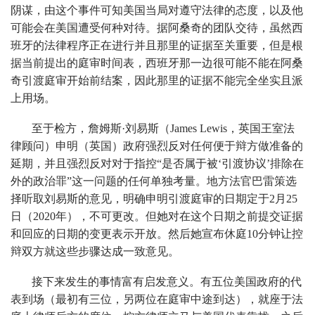
阴谋，由这个事件可知美国当局对遵守法律的态度，以及他
可能会在美国遭受何种对待。据阿桑奇的团队交待，虽然西
班牙的法律程序正在进行并且那里的证据至关重要，但是根
据当前提出的庭审时间表，西班牙那一边很可能不能在阿桑
奇引渡庭审开始前结案，因此那里的证据不能完全坐实且派
上用场。
至于检方，詹姆斯·刘易斯（James Lewis，英国王室法
律顾问）申明（英国）政府强烈反对任何便于辩方做准备的
延期，并且强烈反对对于指控“是否属于被‘引渡协议’排除在
外的政治罪”这一问题的任何单独考量。地方法官巴雷策选
择听取刘易斯的意见，明确申明引渡庭审的日期定于2月25
日（2020年），不可更改。但她对在这个日期之前提交证据
和回应的日期的变更表示开放。然后她宣布休庭10分钟让控
辩双方就这些步骤达成一致意见。
接下来发生的事情富有启发意义。有五位美国政府的代
表到场（最初有三位，另两位在庭审中途到达），就座于法