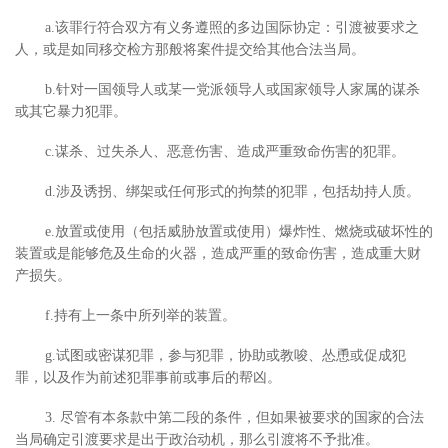
a.该罪行符合双方有义务遵照的多边国际协定：引渡被要求之
人，或是如同移交检方那般将案件提交给其他合法当局。
b.针对一国领导人或某一党派领导人或国家领导人家属的谋杀
或其它暴力犯罪。
c.谋杀、过失杀人、恶意伤害、造成严重致命伤害的犯罪。
d.涉及诱拐、绑架或任何形式的拘禁的犯罪，包括劫持人质。
e.放置或使用（包括威胁放置或使用）爆炸性、燃烧或破坏性的
装置或是能够危及生命的火器，造成严重的致命伤害，造成重大财
产损失。
f.持有上一条中所列举的装置。
g.试图或密谋犯罪，参与犯罪，协助或教唆、怂恿或促成犯
罪，以及作为前述犯罪事前或事后的帮凶。
3. 尽管有本条款中第二段的条件，但如果被要求的国家的合法
当局确定引渡要求是出于政治动机，那么引渡将不予批准。