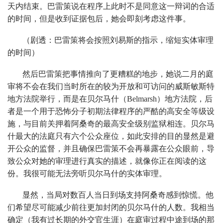
天内结束。巴雷策说在程序上此时不是同意这一辩词的合适
的时间，但是收到证据包后，她会即刻考虑这件事。
（剧透：巴雷策将会按照刘易斯的指示，缩短实体审理
的时间）
然后巴雷策把事情推向了更糟糕的地步，她说二月的庭
审将不会在我们当时所在的较为开放和可访问的威斯敏斯特
地方法院举行，而是在贝尔马什（Belmarsh）地方法院，后
者是一个用于恐怖分子初期法律程序的严酷的高安全等级设
施，与目前关押着阿桑奇的最高安全级别监狱相连。贝尔马
什最大的法庭只有六个公众座位，如此安排的目的显然是避
开公众的监督，并且确保巴雷策不会再暴露在公众眼前，导
致公众对她的审理进行真实的描述，就像你正在阅读的这
份。我很可能无法旁听贝尔马什的实体审理。
显然，当局对数百人当日到场支持阿桑奇感到惊慌。他
们希望尽可能减少前往更加封闭的贝尔马什的人数。我相当
确定（我有过长期的外交官生涯）在庭审过程中途到场的那