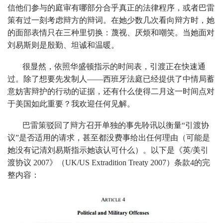
信他们参与的庭审有哪部分合乎真正的法律程序，或者巴雷
策有过一刻考虑辩方的辩词。在她少数几次看向辩方时，她
的面部表情只在三种里切换：蔑视、厌烦和嘲笑。当她面对
刘易斯则是殷勤、坦诚和温暖。
很显然，依照华盛顿指示的时间表，引渡正在快速通
过。除了想要先发制人——西班牙法庭已经提供了中情局蓄
意妨害辩护的行动的证据，还有什么使得二月这一时间点对
于美国如此重要？我欢迎任何见解。
巴雷策驳回了辩方召开单独的事先聆讯以衡量“引渡协
议”是否适用的请求，甚至都没费事给出任何理由（可能是
她没有记清刘易斯指示她该认可什么）。以下是《英/美引
渡协议 2007》（UK/US Extradition Treaty 2007）条款4的完
整内容：