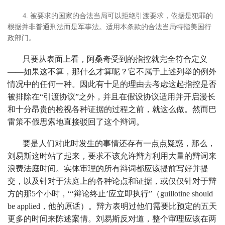
4. 被要求的国家的合法当局可以拒绝引渡要求，依据是犯罪的
根据并非普通刑法而是军事法。适用本条款的合法当局特指美国行
政部门。
只要从表面上看，阿桑奇受到的指控就完全符合定义
——如果这不算，那什么才算呢？它不属于上述列举的例外
情况中的任何一种。因此有十足的理由去考虑这起指控是否
被排除在“引渡协议”之外，并且在假设协议适用并开启漫长
和十分昂贵的检视各种证据的过程之前，就这么做。然而巴
雷策不假思索地直接驳回了这个辩词。
要是人们对此时发生的事情还存有一点点疑惑，那么，
刘易斯这时站了起来，要求不该允许辩方利用大量的辩词来
浪费法庭时间。实体审理的所有辩词都应该提前写好并提
交，以及针对于法庭上的各种论点和证据，或仅仅针对于辩
方的那5个小时，“‘辩论终止’应立即执行”（guillotine should
be applied，他的原话）。辩方表明过他们需要比预定的五天
更多的时间来陈述案情。刘易斯反对道，整个审理应该在两