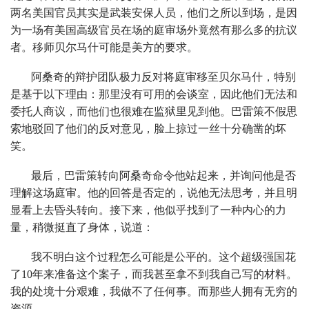
两名美国官员其实是武装安保人员，他们之所以到场，是因
为一场有美国高级官员在场的庭审场外竟然有那么多的抗议
者。移师贝尔马什可能是美方的要求。
阿桑奇的辩护团队极力反对将庭审移至贝尔马什，特别
是基于以下理由：那里没有可用的会谈室，因此他们无法和
委托人商议，而他们也很难在监狱里见到他。巴雷策不假思
索地驳回了他们的反对意见，脸上掠过一丝十分确凿的坏
笑。
最后，巴雷策转向阿桑奇命令他站起来，并询问他是否
理解这场庭审。他的回答是否定的，说他无法思考，并且明
显看上去昏头转向。接下来，他似乎找到了一种内心的力
量，稍微挺直了身体，说道：
我不明白这个过程怎么可能是公平的。这个超级强国花
了10年来准备这个案子，而我甚至拿不到我自己写的材料。
我的处境十分艰难，我做不了任何事。而那些人拥有无穷的
资源。