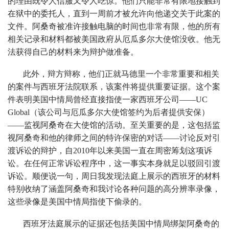
的理由既令人信服又令人吃惊。他们只能非常有限地接触到
在狱中的委托人，直到一周前才被允许向他递交关于此案的
文件。阿桑奇被准许接触电脑的时间也非常有限，他的所有
相关记录和材料都被美国政府从厄瓜多尔大使馆没收。他无
法获得自己的材料来为辩护做准备。
此外，辩方辩称，他们正就马德里一个非常重要和相关
的案件与西班牙法院联系，该案件将提供重要证据。这个案
件表明美国中情局曾经直接指使一家西班牙公司——UC
Global（该公司与厄瓜多尔大使馆签约为后者提供安保）
——监视阿桑奇在大使馆的活动。至关重要的是，这包括监
视阿桑奇和他的律师之间的特许保密的对话——讨论反对引
渡诉讼的辩护，自2010年以来美国一直在周密筹划这项诉
讼。在任何正常诉讼程序中，这一事实本身就足以驳回引渡
诉讼。顺便说一句，周日我发现法庭上展示的西班牙的材料
特别收纳了涵盖阿桑奇和我讨论各种问题的高分辨率录像，
这些录像是美国中情局指使下偷录的。
西班牙法庭展示的证据还包括美国中情局绑架阿桑奇的