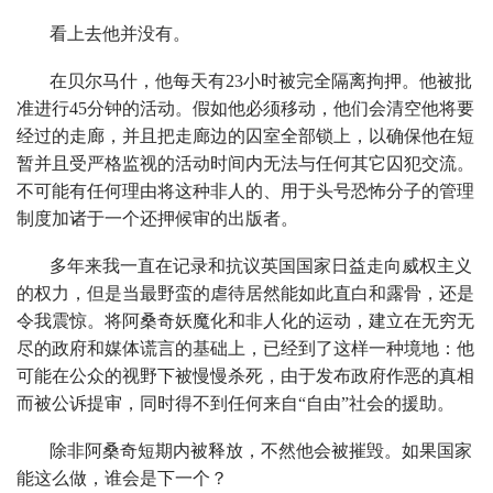
看上去他并没有。
在贝尔马什，他每天有23小时被完全隔离拘押。他被批
准进行45分钟的活动。假如他必须移动，他们会清空他将要
经过的走廊，并且把走廊边的囚室全部锁上，以确保他在短
暂并且受严格监视的活动时间内无法与任何其它囚犯交流。
不可能有任何理由将这种非人的、用于头号恐怖分子的管理
制度加诸于一个还押候审的出版者。
多年来我一直在记录和抗议英国国家日益走向威权主义
的权力，但是当最野蛮的虐待居然能如此直白和露骨，还是
令我震惊。将阿桑奇妖魔化和非人化的运动，建立在无穷无
尽的政府和媒体谎言的基础上，已经到了这样一种境地：他
可能在公众的视野下被慢慢杀死，由于发布政府作恶的真相
而被公诉提审，同时得不到任何来自“自由”社会的援助。
除非阿桑奇短期内被释放，不然他会被摧毁。如果国家
能这么做，谁会是下一个？