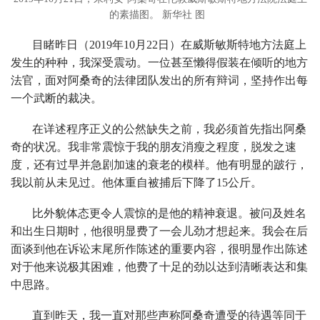
的素描图。 新华社 图
目睹昨日（2019年10月22日）在威斯敏斯特地方法庭上
发生的种种，我深受震动。一位甚至懒得假装在倾听的地方
法官，面对阿桑奇的法律团队发出的所有辩词，坚持作出每
一个武断的裁决。
在详述程序正义的公然缺失之前，我必须首先指出阿桑
奇的状况。我非常震惊于我的朋友消瘦之程度，脱发之速
度，还有过早并急剧加速的衰老的模样。他有明显的跛行，
我以前从未见过。他体重自被捕后下降了15公斤。
比外貌体态更令人震惊的是他的精神衰退。被问及姓名
和出生日期时，他很明显费了一会儿劲才想起来。我会在后
面谈到他在诉讼末尾所作陈述的重要内容，很明显作出陈述
对于他来说极其困难，他费了十足的劲以达到清晰表达和集
中思路。
直到昨天，我一直对那些声称阿桑奇遭受的待遇等同于