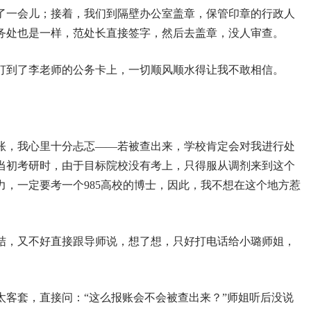
了一会儿；接着，我们到隔壁办公室盖章，保管印章的行政人
务处也是一样，范处长直接签字，然后去盖章，没人审查。
就打到了李老师的公务卡上，一切顺风顺水得让我不敢相信。
账，我心里十分忐忑——若被查出来，学校肯定会对我进行处
当初考研时，由于目标院校没有考上，只得服从调剂来到这个
努力，一定要考一个985高校的博士，因此，我不想在这个地方惹
结，又不好直接跟导师说，想了想，只好打电话给小璐师姐，
太客套，直接问：“这么报账会不会被查出来？”师姐听后没说