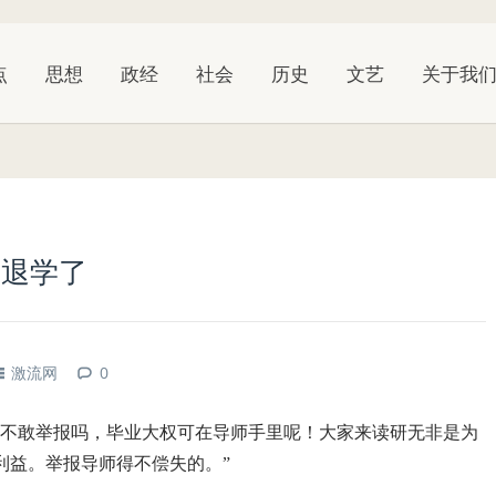
点
思想
政经
社会
历史
文艺
关于我
我退学了
激流网
0
为不敢举报吗，毕业大权可在导师手里呢！大家来读研无非是为
利益。举报导师得不偿失的。”