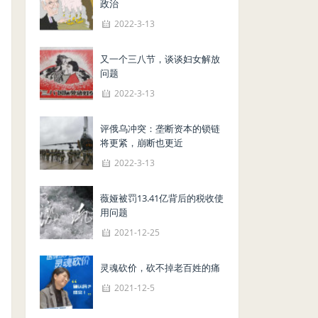
政治
2022-3-13
又一个三八节，谈谈妇女解放
问题
2022-3-13
评俄乌冲突：垄断资本的锁链
将更紧，崩断也更近
2022-3-13
薇娅被罚13.41亿背后的税收使
用问题
2021-12-25
灵魂砍价，砍不掉老百姓的痛
2021-12-5