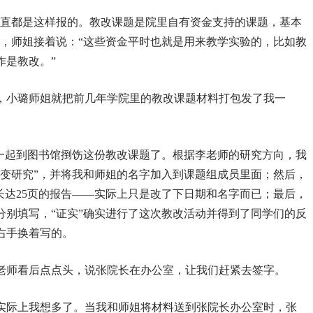
一直都是这样报的。教改课题是院里自有资金支持的课题，基本
豫，师姐接着说：“这些资金平时也就是用来教学实验的，比如教
作是教改。”
，小璐师姐就把前几年学院里的教改课题材料打包发了我一
姐一起到图书馆捯饬这份教改课题了。根据李老师的研究方向，我
演变研究”，并将我和师姐的名字加入到课题组成员里面；然后，
长达25页的报告——实际上只是改了下日期和名字而已；最后，
分别填写，“证实”确实进行了这次教改活动并得到了同学们的反
右手换着写的。
老师看后点点头，说张院长在办公室，让我们赶紧去签字。
实际上我想多了。当我和师姐将材料送到张院长办公室时，张