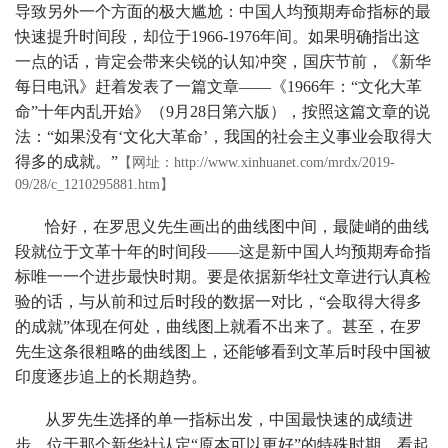
导致另外一个方面的极大尴尬：中国人均预期寿命指标的最
快速提升时间段，却位于1966-1976年间。如果明确指出这
一点的话，肯定会带来尖锐的认知冲突，国庆节前，《新华
每日电讯》赶着发表了一篇文章——《1966年：“文化大革
命”十年内乱开始》（9月28日第六版），按照这篇文章的说
法：“如果没有‘文化大革命’，我国的社会主义事业会取得大
得多的成就。”
【网址：http://www.xinhuanet.com/mrdx/2019-
09/28/c_1210295881.htm】
恰好，在罗思义先生画出的曲线图中间，最陡峭的曲线
段就位于文革十年的时间段——这是新中国人均预期寿命指
标唯一一个进步最快时期。要是依据新华社文章进行认真检
验的话，与从前和过后时段的数据一对比，“会取得大得多
的成就”体现在何处，曲线图上就看不出来了。甚至，在罗
先生这条很粗略的曲线图上，还能够看到文革后时段中国被
印度逐步追上的长期趋势。
从罗先生选择的单一指标出发，中国最快速的成绩进
步，位于那个新华社认定“原本可以更好”的特殊时期。看起