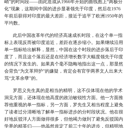
峭”的时间段——由此造成从1966年开始的曲线图上“两极分
化”现象，这期间中国的进步显著领先于印度，然后在1976
年前后获得对印度的最大差距，接近于追平了欧洲1950年的
平均数。
此后中国改革年代的经济高速成长时段，在这个单一指
标上表现反而被印度追近，差距在逐步缩小。如果继续沿用
单一指标给出解释，显然，中国在这个时段的进步落后于印
度了，而且这个落后还是在经济增长数字大幅度领先于印度
的情况下发生的。如果真个毫不隐晦地指出这一点，那显然
会背负“为文革辩护”的嫌疑，肯定会有官学两界文人出来大
骂“文革余孽”的。
罗思义先生真的是相当的精明，这不仅体现在他的学术
洞见方面，还体现在他高度的政治敏锐性方面。他一方面推
荐他重视的单一指标，另一方面，罗先生又相当程度上避免
了读者过分清晰地了解单一指标进步的分时段状况。他在很
好地反驳洋人方面做得很多，但他竭力做到了避免反驳国内
学界的精英们——他虽然肯定了前三十年的进步，但精明地