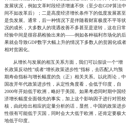
发展状况，例如文革时段经济增速不快（至少在GDP算法中
间不如改革后）；二是高度经济增长条件下的低度发展甚至
是负发展。通常，后一种情况下是伴随着财富极度不平等状
况的成长，大多数人的境遇改善不多甚至是逆转，这在日常
经验中间是很容易检验出来的——例如各种福利市场化的后
果就会导致GDP数字大幅上升的情况下多数人的贫困化或者
相对贫困化。
从增长与发展的相互关系方面，我们可以假设一个“增
长政策反动性”或者“增长政策进步性”指标，去匹配人均预
期寿命指标与增长幅度的负（正）相关关系。以此而论，中
国改开年代政策进步性，从定性角度看，会低于印度，自
2000年开始低于欧洲，略好于美国。如果考虑同时期中国经
济增长幅度全面领先的事实，加上这个影响因子进行对照校
核，由此给出相应的定量分析的话，显然，中国的政策进步
性很有可能低于灭国，同时会大大低于欧洲，还肯定要极大
地低于印度。