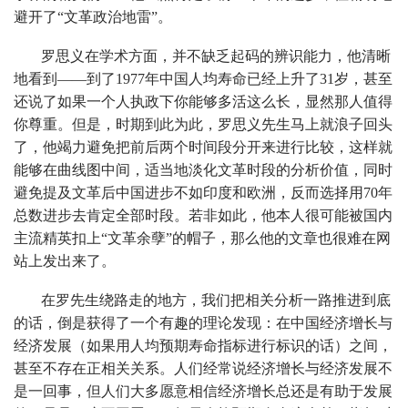
避开了“文革政治地雷”。
罗思义在学术方面，并不缺乏起码的辨识能力，他清晰
地看到——到了1977年中国人均寿命已经上升了31岁，甚至
还说了如果一个人执政下你能够多活这么长，显然那人值得
你尊重。但是，时期到此为此，罗思义先生马上就浪子回头
了，他竭力避免把前后两个时间段分开来进行比较，这样就
能够在曲线图中间，适当地淡化文革时段的分析价值，同时
避免提及文革后中国进步不如印度和欧洲，反而选择用70年
总数进步去肯定全部时段。若非如此，他本人很可能被国内
主流精英扣上“文革余孽”的帽子，那么他的文章也很难在网
站上发出来了。
在罗先生绕路走的地方，我们把相关分析一路推进到底
的话，倒是获得了一个有趣的理论发现：在中国经济增长与
经济发展（如果用人均预期寿命指标进行标识的话）之间，
甚至不存在正相关关系。人们经常说经济增长与经济发展不
是一回事，但人们大多愿意相信经济增长总还是有助于发展