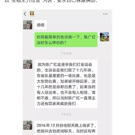
以“坐稳主力位置”为诱，要求自己裸露胸部。