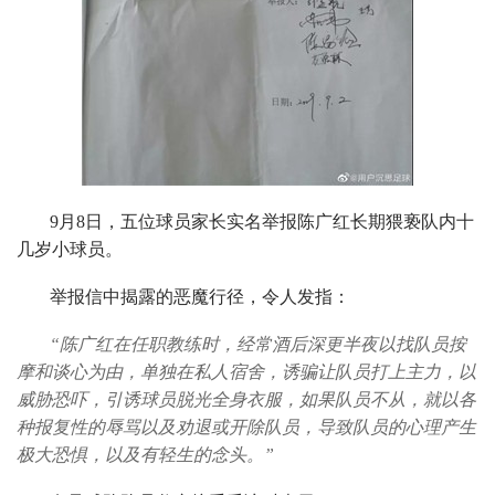
9月8日，五位球员家长实名举报陈广红长期猥亵队内十
几岁小球员。
举报信中揭露的恶魔行径，令人发指：
“陈广红在任职教练时，经常酒后深更半夜以找队员按
摩和谈心为由，单独在私人宿舍，诱骗让队员打上主力，以
威胁恐吓，引诱球员脱光全身衣服，如果队员不从，就以各
种报复性的辱骂以及劝退或开除队员，导致队员的心理产生
极大恐惧，以及有轻生的念头。”