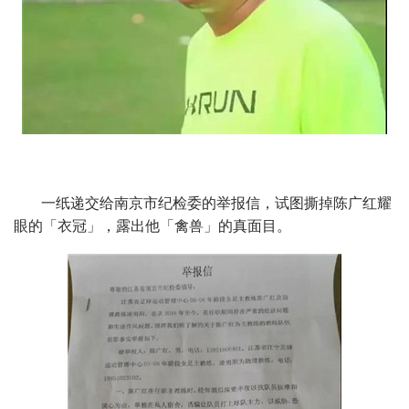
一纸递交给南京市纪检委的举报信，试图撕掉陈广红耀
眼的「衣冠」，露出他「禽兽」的真面目。