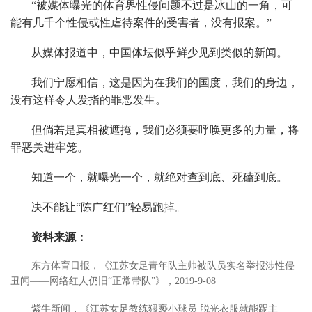
“被媒体曝光的体育界性侵问题不过是冰山的一角，可
能有几千个性侵或性虐待案件的受害者，没有报案。”
从媒体报道中，中国体坛似乎鲜少见到类似的新闻。
我们宁愿相信，这是因为在我们的国度，我们的身边，
没有这样令人发指的罪恶发生。
但倘若是真相被遮掩，我们必须要呼唤更多的力量，将
罪恶关进牢笼。
知道一个，就曝光一个，就绝对查到底、死磕到底。
决不能让“陈广红们”轻易跑掉。
资料来源：
东方体育日报，《江苏女足青年队主帅被队员实名举报涉性侵
丑闻——网络红人仍旧“正常带队”》，2019-9-08
紫牛新闻，《江苏女足教练猥亵小球员 脱光衣服就能踢主