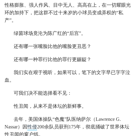
性格膨胀、强人作风、目中无人、高高在上，在一切耀眼光
环的加持下，把这群不过十来岁的小球员变成弄权的“私
产”。
绿茵球场竟沦为陈广红的“后宫”。
还有哪一张嘴脸比他的嘴脸更丑恶？
还有哪一种罪行比他的罪行更龌龊？
我们实在艰于视听，如果可以，笔下的文字早已字字泣
血。
可我们决不能选择看不见：
性丑闻，从来不是体坛的新鲜事。
去年，美国体操队“色魔”队医纳萨尔（Lawrence G.
Nassar）因
性侵
200余队员获刑175年，彻底捅破了世界体坛
性丑闻的窗户纸。