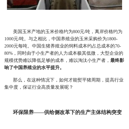
美国玉米产地的玉米价格约为800元/吨，离岸价格约为
1000元/吨。与之相比，中国养殖业的玉米采购价为1800-
2000元每吨。中国生猪养殖业的饲料成本约占总成本的70-
80%，同时由于小生产者的人力成本极其低微，大型企业的
规模优势难以降低足够的成本，难以淘汰小生产者，
最终影
响了中国养殖业的水平提升。
那么，在这种情况下，如何才能熨平猪周期，提高行业
集中度，保证行业高质量发展呢？
环保限养——供给侧改革下的生产主体结构突变