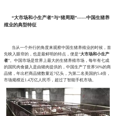
“大市场和小生产者”与“猪周期”------中国生猪养
殖业的典型特征
当从一个外行的角度来观察中国生猪养殖业的时候，首
先映入眼帘的，也是最鲜明的特点，便是“
大市场和小生产
者
”。中国市场是世界上最大的生猪养殖市场，每年有七成
的国民肉食摄入是由猪肉提供的，中国生产了世界50%的商
品猪，年出栏商品猪数量近7亿头，为第二名美国的5.4倍，
市场规模近1.4万亿人民币，超过了智能手机市场。