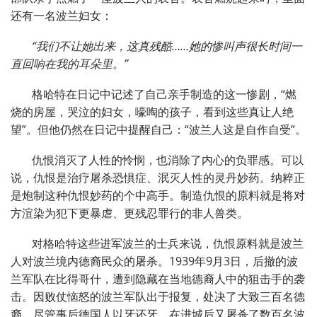
还有一名波兰妇女：
“我们不让她出来，这真残酷……她的惨叫声很长时间一
直回响在我的耳朵里。”
格哈特在日记中记述了自己亲手制造的这一惨剧，“燃
烧的房屋，哭泣的妇女，嚎啕的孩子，看到这些真让人绝
望”。但他仍然在日记中提醒自己：“波兰人这是自作自受”。
仇恨消灭了人性的怜悯，也消除了内心的负罪感。可以
说，仇恨是治疗屠杀恐惧症、泯灭人性的灵丹妙药。纳粹正
是炮制这种仇恨妙药的个中高手。制造仇恨的原料就是将对
方渲染为犯下更暴虐、更残忍罪行的非人兽类。
对格哈特这些进军波兰的士兵来说，仇恨原料就是波兰
人对波兰境内德裔民众的屠杀。1939年9月3日，后撤的波
兰军队在比得哥什，遭到隐藏在当地德裔人中的狙击手的袭
击。因败仗恼怒的波兰军队出于报复，处决了大致三百名德
裔。尽管事后德国人以牙还牙，在进城后又屠杀了数百名波