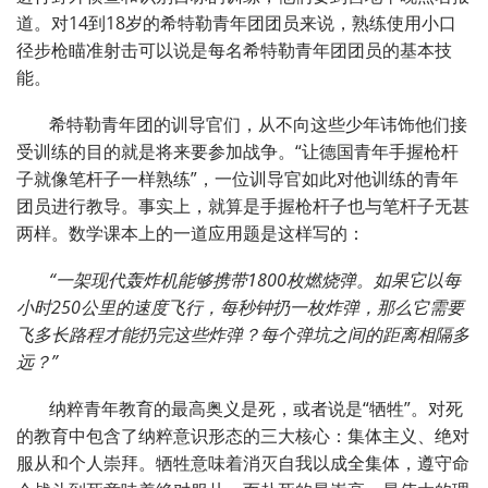
道。对14到18岁的希特勒青年团团员来说，熟练使用小口
径步枪瞄准射击可以说是每名希特勒青年团团员的基本技
能。
希特勒青年团的训导官们，从不向这些少年讳饰他们接
受训练的目的就是将来要参加战争。“让德国青年手握枪杆
子就像笔杆子一样熟练”，一位训导官如此对他训练的青年
团员进行教导。事实上，就算是手握枪杆子也与笔杆子无甚
两样。数学课本上的一道应用题是这样写的：
“一架现代轰炸机能够携带1800枚燃烧弹。如果它以每
小时250公里的速度飞行，每秒钟扔一枚炸弹，那么它需要
飞多长路程才能扔完这些炸弹？每个弹坑之间的距离相隔多
远？”
纳粹青年教育的最高奥义是死，或者说是“牺牲”。对死
的教育中包含了纳粹意识形态的三大核心：集体主义、绝对
服从和个人崇拜。牺牲意味着消灭自我以成全集体，遵守命