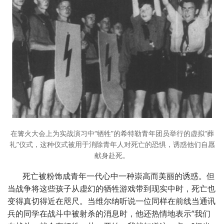
在篝火大会上为实战演习中“牺牲”的希特勒青年团员举行的虚拟“葬
礼”仪式，这种仪式被用于消除青年人对死亡的恐惧，诱惑他们自愿
献身赴死。
死亡被粉饰成青年一代心中一种崇高而美丽的诱惑。但
当战争将这些孩子从虚幻的牺牲游戏带到现实中时，死亡也
变得真切得近在咫尺。当维尔纳听说一位同样在前线当通讯
兵的同学在战斗中被射杀的消息时，他还热情地表示“我们