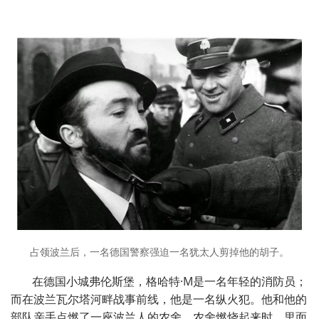
占领波兰后，一名德国警察强迫一名犹太人剪掉他的胡子。
在德国小城弗伦斯堡，格哈特·M是一名年轻的消防员；
而在波兰瓦尔塔河畔战事前线，他是一名纵火犯。他和他的
部队亲手点燃了一座波兰人的农舍。农舍燃烧起来时，里面