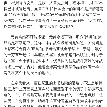
步，根据官方说法，是波兰人首先挑衅，破坏和平，我军不
得已才被迫还击。元首在9月1日国会上的演讲不是清清楚楚
吗？“昨天夜间，波兰正规军已经向我们的领土发起了第一
次进攻。我们已于清晨五点四十五分起开始还击，我们将以
炸弹来回敬炸弹”——难道元首在撒谎吗？
元首当然不可能撒谎，元首永远正确，那么“撒谎”的就
只能是霍勒尼亚。这样一本在战争发动者是谁这一关键问题
上都不符合官方“正确”的书当然要被全部禁止。于是，印好
的一万五千册《白羊座的火星》被全部运回出版社，封存于
地下室。至于霍勒尼亚本人，侥幸因为他是战斗英雄的缘故
而逃过一劫，否则，他也会跟其他被查禁作品的作者一样，
消失在某个不见天日的地方。
在今天看来，霍勒尼亚的出书被禁的遭遇，不过是纳粹
德国成千上万因表达真实想法而遭遇不幸的例子中最微不足
道的一个。它当然可以被视为非常年代的一个黑色幽默。但
从另一个角度来看，纳粹千方百计遮盖自己作为战争发动者
的行为，本身就是一种反讽：即使是在这位头号战争狂的眼