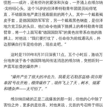
愤怒——或许，还有些许的紧张和兴奋，一齐涌上在维尔纳
·戈特绍心头。这个16岁的但泽希特勒青年团团员站得笔
直，不错眼珠地严肃注视着眼前的两个人。其中一个戴着褐
皮手套，是德国国防军军官，另一个戴着黑色钢盔，是但泽
地方党卫队的头目。他们命令他摘下胳膊上的希特勒青年团
臂章，将一个上面写着“德国国防军”的黄色丝带系在他的胳
膊上。对他说：“我们要打仗了，任命你为前线通讯兵，外
边那辆自行车是给你的，现在走吧。”
这时是1939年8月31日深夜11点。五个小时后，激动万
分地奔波于各个德国阵地间传送消息的维尔纳，突然听到一
声震耳欲聋的爆炸声：
“爆炸产生了很大的冲击力。我看见‘石勒苏益格-荷尔斯
泰因’号在开炮，榴弹爆炸了，墙炸飞上了天，树木、烟雾
和嘈杂声——太可怕了。”
维尔纳目睹的正是二战爆发的那一刻，但他的心中除了
害怕之外，更多的是欣喜。对他来说，元首的号召终于得以