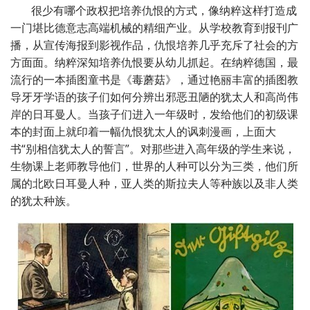
很少有哪个政权把培养仇恨的方式，像纳粹这样打造成
一门堪比德意志高端机械的精细产业。从学校教育到报刊广
播，从宣传海报到影视作品，仇恨培养几乎充斥了社会的方
方面面。纳粹深知培养仇恨要从幼儿抓起。在纳粹德国，最
流行的一本插图童书是《毒蘑菇》，通过艳丽丰富的插图教
导牙牙学语的孩子们如何分辨出邪恶丑陋的犹太人和高尚伟
岸的日耳曼人。当孩子们进入一年级时，发给他们的初级课
本的封面上就印着一幅仇恨犹太人的讽刺漫画，上面大
书“别相信犹太人的誓言”。对那些进入高年级的学生来说，
生物课上老师教导他们，世界的人种可以分为三类，他们所
属的北欧日耳曼人种，亚人类的斯拉夫人等种族以及非人类
的犹太种族。