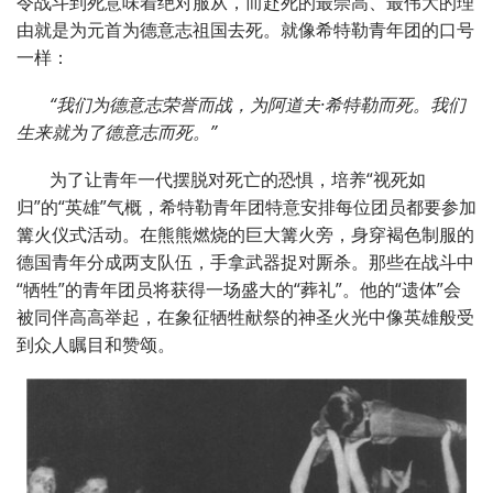
令战斗到死意味着绝对服从，而赴死的最崇高、最伟大的理
由就是为元首为德意志祖国去死。就像希特勒青年团的口号
一样：
“我们为德意志荣誉而战，为阿道夫·希特勒而死。我们
生来就为了德意志而死。”
为了让青年一代摆脱对死亡的恐惧，培养“视死如
归”的“英雄”气概，希特勒青年团特意安排每位团员都要参加
篝火仪式活动。在熊熊燃烧的巨大篝火旁，身穿褐色制服的
德国青年分成两支队伍，手拿武器捉对厮杀。那些在战斗中
“牺牲”的青年团员将获得一场盛大的“葬礼”。他的“遗体”会
被同伴高高举起，在象征牺牲献祭的神圣火光中像英雄般受
到众人瞩目和赞颂。