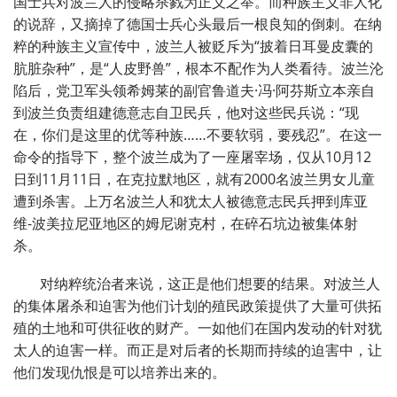
国士兵对波兰人的侵略杀戮为正义之举。而种族主义非人化
的说辞，又摘掉了德国士兵心头最后一根良知的倒刺。在纳
粹的种族主义宣传中，波兰人被贬斥为“披着日耳曼皮囊的
肮脏杂种”，是“人皮野兽”，根本不配作为人类看待。波兰沦
陷后，党卫军头领希姆莱的副官鲁道夫·冯·阿芬斯立本亲自
到波兰负责组建德意志自卫民兵，他对这些民兵说：“现
在，你们是这里的优等种族……不要软弱，要残忍”。在这一
命令的指导下，整个波兰成为了一座屠宰场，仅从10月12
日到11月11日，在克拉默地区，就有2000名波兰男女儿童
遭到杀害。上万名波兰人和犹太人被德意志民兵押到库亚
维-波美拉尼亚地区的姆尼谢克村，在碎石坑边被集体射
杀。
对纳粹统治者来说，这正是他们想要的结果。对波兰人
的集体屠杀和迫害为他们计划的殖民政策提供了大量可供拓
殖的土地和可供征收的财产。一如他们在国内发动的针对犹
太人的迫害一样。而正是对后者的长期而持续的迫害中，让
他们发现仇恨是可以培养出来的。