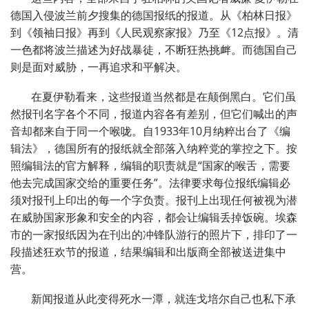
德国入侵波兰前夕搜集的德国报纸的报道。从《柏林日报》
到《领袖日报》再到《人民观察家报》乃至《12点报》。清
一色都将波兰描述为好战暴徒，不断狂热挑衅。而德国自己
则是面对威胁，一再追求和平解决。
在夏伊勒看来，这些报道当然都是在颠倒黑白。它们虽
然报刊名字各个不同，报道内容各有差别，但它们喊出的声
音却都来自于同一个喉咙。自1933年10月纳粹出台了《编
辑法》，德国所有的报纸就全部落入纳粹党的掌控之下。按
照编辑法的官方解释，编辑的职责就是“国家的喉舌，需要
他去完成国家交给的重要任务”。法律要求每位报纸编辑必
须对报刊上印出的每一个字负责。报刊上出现任何被视为潜
在威胁国家形象和安全的内容，都会让编辑丢掉饭碗。埃森
市的一家报纸因为在刊出的冲锋队游行的照片下，排印了一
段描述狂欢节的报道，结果编辑和出版商全部被送进集中
营。
新闻报道从此变得死水一潭，就连戈培尔自己也私下承