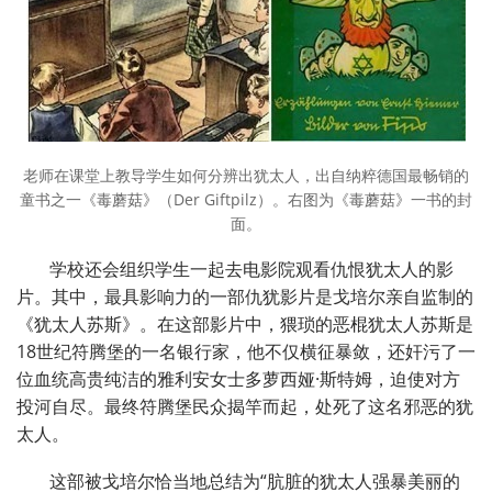
老师在课堂上教导学生如何分辨出犹太人，出自纳粹德国最畅销的
童书之一《毒蘑菇》（Der Giftpilz）。右图为《毒蘑菇》一书的封
面。
学校还会组织学生一起去电影院观看仇恨犹太人的影
片。其中，最具影响力的一部仇犹影片是戈培尔亲自监制的
《犹太人苏斯》。在这部影片中，猥琐的恶棍犹太人苏斯是
18世纪符腾堡的一名银行家，他不仅横征暴敛，还奸污了一
位血统高贵纯洁的雅利安女士多萝西娅·斯特姆，迫使对方
投河自尽。最终符腾堡民众揭竿而起，处死了这名邪恶的犹
太人。
这部被戈培尔恰当地总结为“肮脏的犹太人强暴美丽的