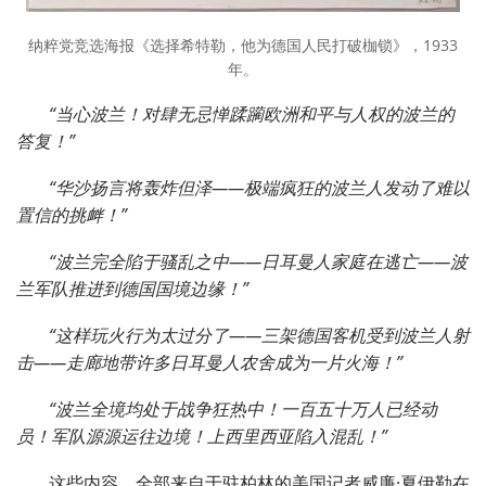
纳粹党竞选海报《选择希特勒，他为德国人民打破枷锁》，1933
年。
“当心波兰！对肆无忌惮蹂躏欧洲和平与人权的波兰的
答复！”
“华沙扬言将轰炸但泽——极端疯狂的波兰人发动了难以
置信的挑衅！”
“波兰完全陷于骚乱之中——日耳曼人家庭在逃亡——波
兰军队推进到德国国境边缘！”
“这样玩火行为太过分了——三架德国客机受到波兰人射
击——走廊地带许多日耳曼人农舍成为一片火海！”
“波兰全境均处于战争狂热中！一百五十万人已经动
员！军队源源运往边境！上西里西亚陷入混乱！”
这些内容，全部来自于驻柏林的美国记者威廉·夏伊勒在