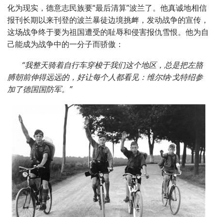
化为现实，德意志民族要“最后清算”波兰了。他真诚地相信
报刊长期以来刊登的波兰暴徒边境挑衅，发动战争的宣传，
这场战争终于要为祖国遭受的耻辱和侵害报仇雪恨。他为自
己能成为战争中的一分子而骄傲：
“我整天骑着自行车穿梭于我们这个地区，总是把左胳
膊朝前伸得远远的，好让每个人都看见：维尔纳·戈特绍参
加了德国国防军。”