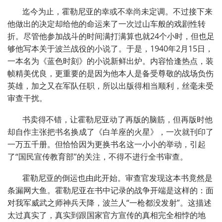
迄今为止，霍勒尼亚的幸或不幸尚未定调。不过接下来
他做出的决定却给他的命运来了一次过山车般的戏剧性转
折。尽管他参加战斗的时间满打满算也就24个小时，但也足
够他写本关于波兰战役的小说了。于是，1940年2月15日，
一本名为《蓝色时刻》的小说新鲜出炉。内容恰逢热点，装
帧精美优良，更重要的是因为他本人是备受尊敬的战场负伤
英雄，加之又在军队任职，所以出版得相当顺利，丝毫未受
审查干扰。
书卖得不错，让霍勒尼亚动了再版的脑筋，但再版时他
却自作主张把书名换成了《白羊座的火星》，一次就刊印了
一万五千册。但恰恰因为更换书名这一小小的举动，引起
了“国民宣传教育部”的关注，不得不进行全书审查。
霍勒尼亚的倒运也由此开始。审查官发现这本书竟然是
条漏网大鱼。霍勒尼亚在书中记录的战争开端是这样的：面
对我军威武之师神兵天降，波兰人“一枪都没发射”。这描述
太过真实了，真实到跟国家官方宣传的真相完全相悖的地