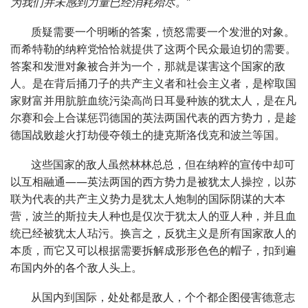
为我们并未感到力量已经消耗殆尽。”
质疑需要一个明晰的答案，愤怒需要一个发泄的对象。
而希特勒的纳粹党恰恰就提供了这两个民众最迫切的需要。
答案和发泄对象被合并为一个，那就是谋害这个国家的敌
人。是在背后捅刀子的共产主义者和社会主义者，是榨取国
家财富并用肮脏血统污染高尚日耳曼种族的犹太人，是在凡
尔赛和会上合谋惩罚德国的英法两国代表的西方势力，是趁
德国战败趁火打劫侵夺领土的捷克斯洛伐克和波兰等国。
这些国家的敌人虽然林林总总，但在纳粹的宣传中却可
以互相融通——英法两国的西方势力是被犹太人操控，以苏
联为代表的共产主义势力是犹太人炮制的国际阴谋的大本
营，波兰的斯拉夫人种也是仅次于犹太人的亚人种，并且血
统已经被犹太人玷污。换言之，反犹主义是所有国家敌人的
本质，而它又可以根据需要拆解成形形色色的帽子，扣到遍
布国内外的各个敌人头上。
从国内到国际，处处都是敌人，个个都企图侵害德意志