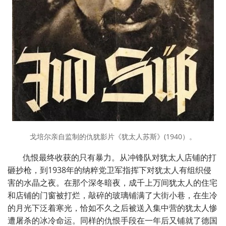
戈培尔亲自监制的仇犹影片《犹太人苏斯》(1940）。
仇恨最终收获的只有暴力。从冲锋队对犹太人店铺的打
砸抄枪，到1938年的纳粹党卫军指挥下对犹太人有组织侵
害的水晶之夜。在那个深冬暗夜，成千上万间犹太人的住宅
和店铺的门窗被打烂，敲碎的玻璃铺满了大街小巷，在生冷
的月光下泛着寒光，恰如不久之后被送入集中营的犹太人惨
遭屠杀的冰冷命运。同样的仇恨手段在一年后又铺就了德国