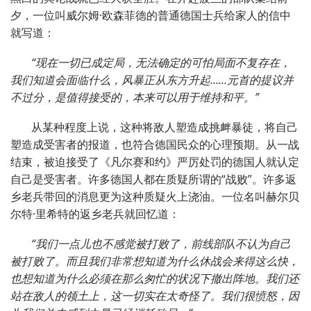
夕，一位叫威尔姆·欧森菲德的普通德国士兵给家人的信中
就写道：
“现在一切已成定局，无法确定的可怕局面不复存在，
我们知道会面临什么，风暴正从东方升起……元首的提议并
不过分，是值得接受的，本来可以用于维持和平。”
从某种程度上说，这种将敌人塑造成挑衅暴徒，将自己
塑造成受害者的报道，也符合德国民众的心理预期。从一战
结束，被迫接受了《凡尔赛和约》严厉处罚的德国人就认定
自己是受害者。许多德国人都在质疑所谓的“战败”。许多返
乡老兵带回的消息更为这种质疑火上浇油。一位名叫赫尔贝
尔特·里希特的返乡老兵就回忆道：
“我们一点儿也不感觉被打败了，前线部队不认为自己
被打败了。而且我们非常想知道为什么休战会来得这么快，
也想知道为什么必须在那么匆忙的状况下撤出阵地。我们还
站在敌人的领土上，这一切实在太奇怪了。我们很愤怒，因