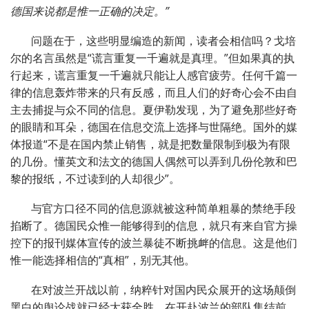
德国来说都是惟一正确的决定。”
问题在于，这些明显编造的新闻，读者会相信吗？戈培
尔的名言虽然是“谎言重复一千遍就是真理。”但如果真的执
行起来，谎言重复一千遍就只能让人感官疲劳。任何千篇一
律的信息轰炸带来的只有反感，而且人们的好奇心会不由自
主去捕捉与众不同的信息。夏伊勒发现，为了避免那些好奇
的眼睛和耳朵，德国在信息交流上选择与世隔绝。国外的媒
体报道“不是在国内禁止销售，就是把数量限制到极为有限
的几份。懂英文和法文的德国人偶然可以弄到几份伦敦和巴
黎的报纸，不过读到的人却很少”。
与官方口径不同的信息源就被这种简单粗暴的禁绝手段
掐断了。德国民众惟一能够得到的信息，就只有来自官方操
控下的报刊媒体宣传的波兰暴徒不断挑衅的信息。这是他们
惟一能选择相信的“真相”，别无其他。
在对波兰开战以前，纳粹针对国内民众展开的这场颠倒
黑白的舆论战就已经大获全胜。在开赴波兰的部队集结前