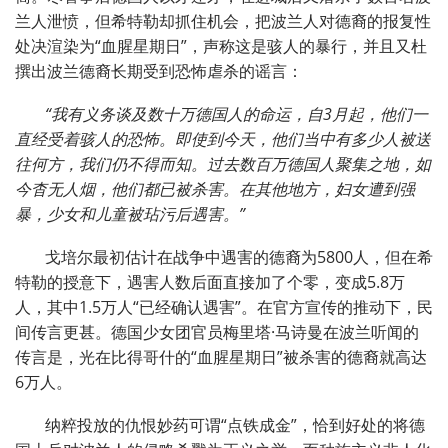
兰人泄愤，但希特勒却抓住机会，把波兰人对德裔的报复性
处决渲染为“血腥星期日”，声称这是骇人的暴行，并且又杜
撰出波兰德裔长期受到恐怖虐杀的谣言：
“我有义务谈及数十万德国人的命运，自3月起，他们一
直经受着骇人的恐怖。即使到今天，他们当中有多少人被送
往何方，我们仍不得而知。过去数百万德国人聚集之地，如
今杳无人烟，他们都已被杀害。在其他地方，妇女遭到强
暴，少女和儿童被玷污后遇害。”
戈培尔最初估计在战争中遇害的德裔为5800人，但在希
特勒的授意下，遇害人数后面直接加了个零，变成5.8万
人，其中1.5万人“已经确认遇害”。在官方宣传的推动下，民
间传言更甚。德国少女团官员梅里塔·马诗曼在波兰听闻的
传言是，光在比得哥什的“血腥星期日”被杀害的德裔就高达
6万人。
纳粹投放的仇恨妙药可谓“点铁成金”，恰到好处的将德