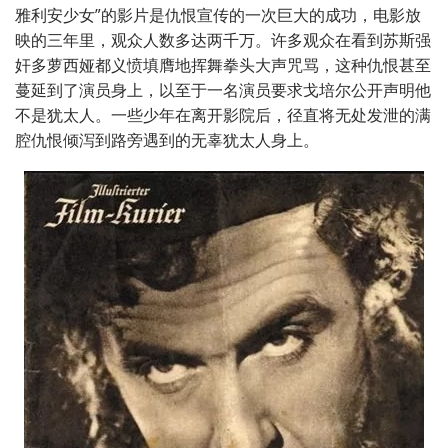
雅利安少女”的影片是仇恨宣传的一次巨大的成功，电影放
映的三年里，观众人数多达两千万。许多观众在看到苏斯强
奸多萝西娅都义愤填膺地挥舞拳头大声咒骂，这种仇恨甚至
蔓延到了演员身上，以至于一名演员要求戈培尔公开声明他
不是犹太人。一些少年在离开影院后，径直将无处发泄的满
腔仇恨倾泻到路旁遇到的无辜犹太人身上。