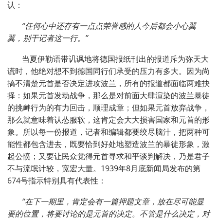
认：
“任何心中还存有一点点荣誉感的人今后都会小心翼
翼，别干记者这一行。”
当夏伊勒语带讥讽地将德国报纸刊出的报道斥为弥天大
谎时，他绝对想不到德国同行们承受的压力有多大。因为尚
搞不清楚元首是否决定进攻波兰，所有的报道都面临两难抉
择：如果元首发动战争，那么是对前面大肆渲染的波兰暴徒
的挑衅行为的有力回击，顺理成章；但如果元首放弃战争，
那么就意味着认怂服软，这肯定会大大损害国家和元首的形
象。所以每一份报道，记者和编辑都要绞尽脑汁，把两种可
能性都包含进去，既要恰到好处地塑造波兰的暴徒形象，激
起公愤；又要让民众觉得元首寻求和平谈判解决，乃是君子
不与流氓计较，宽宏大量。1939年8月底新闻局发布的第
674号指示特别具有代表性：
“在下一期里，肯定会有一篇押题文章，放在尽可能显
要的位置，将要讨论的是元首的决定。不管是什么决定，对