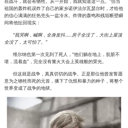
在战斗，就会有牺牲。从一开始，我就知道这一点。”但当
祖国的轰炸机误炸了自己的家乡诺伊法尔瓦瑟尔时，才给他
的信心满满的狂热兜头一盆冷水。炸弹的轰鸣和残垣断壁瞬
间将他扯回现实：
“我哭啊，喊啊，全身发抖……房子全没了，大街上屋顶
全没了，太可怕了。”
维尔纳也第一次见到了死人，“他们躺在地上，肮脏不
堪，流着血”，完全没有篝火大会上英雄般的荣光。
但这就是战争，真真切切的战争。正是那位他曾发誓愿
意为之牺牲而死的元首，播下了仇恨和暴力的种子，将整个
世界变成了战争的地狱。