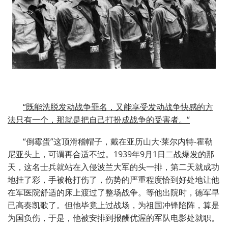
“既能洗脱发动战争罪名，又能享受发动战争快感的方
法只有一个，那就是把自己打扮成战争的受害者。“
“倒霉蛋”这顶滑稽帽子，戴在亚历山大·莱尔内特-霍勒
尼亚头上，可谓再合适不过。1939年9月1日二战爆发的那
天，这名士兵就站在入侵波兰大军的头一排，第二天就成功
地挂了彩，手被枪打伤了，伤势的严重程度恰到好处地让他
在军医院舒适的床上渡过了整场战争。等他出院时，德军早
已高奏凯歌了。但他毕竟上过战场，为祖国冲锋陷阵，算是
为国负伤，于是，他被安排到报酬优渥的军队电影处就职。