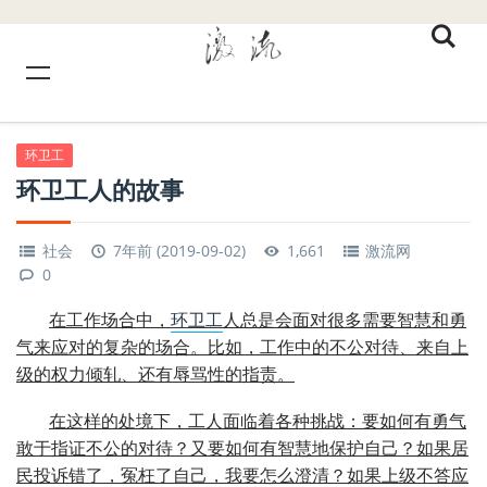
环卫工
环卫工人的故事
社会
7年前 (2019-09-02)
1,661
激流网
0
在工作场合中，
环卫工
人总是会面对很多需要智慧和勇
气来应对的复杂的场合。比如，工作中的不公对待、来自上
级的权力倾轧、还有辱骂性的指责。
在这样的处境下，工人面临着各种挑战：要如何有勇气
敢于指证不公的对待？又要如何有智慧地保护自己？如果居
民投诉错了，冤枉了自己，我要怎么澄清？如果上级不答应