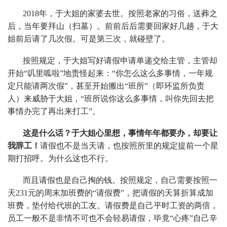
2018年，于大姐的家婆去世。按照老家的习俗，送葬之
后，当年要拜山（扫墓）。前前后后需要回家好几趟，于大
姐前后请了几次假。可是第三次，就碰壁了。
按照规定，于大姐写好请假申请单递交给主管，主管却
开始“叽里呱啦”地责怪起来：“你怎么这么多事情，一年规
定只能请两次假”，甚至开始搬出“班所”（即环监所负责
人）来威胁于大姐，“班所说你这么多事情，叫你先回去把
事情办完了再出来打工”。
这是什么话？于大姐心里想，事情年年都要办，却要让
我辞工！
请假也不是当天请，也按照所里的规定提前一个星
期打招呼。为什么这也不行。
而且请假也是自己掏的钱。按照规定，自己需要按照一
天231元的周末加班费的“请假费”，把请假的天算折算成加
班费，垫付给代班的工友。请假费是自己平时工资的两倍，
员工一般不是非情不可也不会轻易请假，毕竟“心疼”自己辛