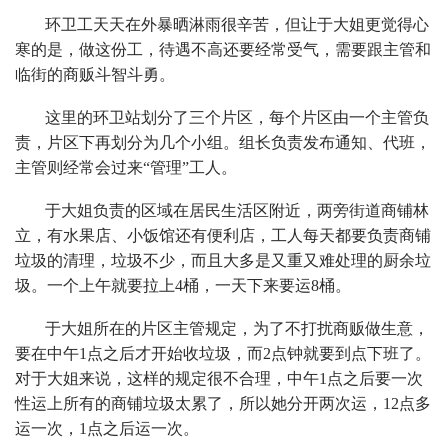
环卫工天天在外暴晒淋雨很辛苦，但让于大姐更觉得心
寒的是，做这份工，待遇不高还要经常受气，需要跟主管和
临街的商贩斗智斗勇。
这里的环卫站划分了三个片区，每个片区由一个主管负
责，片区下再划分为几个小组。组长负责发布通知、代班，
主管则经常会过来“管理”工人。
于大姐负责的区域在居民生活区附近，两旁街道商铺林
立，有水果店、小饭馆还有便利店，工人每天都要负责商铺
垃圾的清理，垃圾不少，而且大多是又重又难处理的厨余垃
圾。一个上午就要拉上4桶，一天下来要运8桶。
于大姐所在的片区主管规定，为了不打扰商贩做生意，
要在中午1点之后才开始收垃圾，而2点钟就要到点下班了。
对于大姐来说，这样的规定很不合理，中午1点之后要一次
性运上所有的商铺垃圾太累了，所以她分开两次运，12点多
运一次，1点之后运一次。