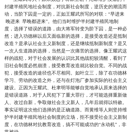
封建半殖民地社会制度，对抗新社会制度，逆历史的潮流而
动，当阶下囚是一定的，正如王耀武所写的对联：“早进来
晚进来 早晚都进来”。他们当时维护半封建半殖民地制
度，选择了错误的道路，由大将军转变为阶下囚，是一种必
然；进入功德林以后又面临新的选择，是接受改造还是抵制
改造？是承认社会主义新制度，还是继续抵制新制度？是又
一次人生道路的选择，当然是一次痛苦的选择。像王耀武这
样的战犯，对于社会发展的认识比其他战犯较清醒，看到了
旧社会制度必然崩溃，接受教育改造就比较自觉。不同的战
犯，接受改造的途径也不尽相同。如叶立三，除了在功德林
学习、劳动的改造之外，还与在灯泡厂参加实际的社会主义
建设。正因为王耀武、杜聿明等能够自觉地承认原来选择的
是错误道路，对于人民犯下了重大罪行，才可能选择重新做
人、改过自新，争取做社会主义新人，几年后就得以特赦。
事实证明这次他们选择的是正确道路。而黄维等人则坚持维
护半封建半殖民地社会制度的立场，拒不接受社会主义新制
度，在功德林对抗教育改造，搞不可能成功的“永动机”，非
常被动。