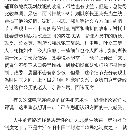
铺直叙地表现对战犯的改造，虽然也有收益，但是，总觉得
比较单调、呆板。而《特赦1959》则以所长王英光为主线，
穿插了他的爱情、家庭、同志、邻居等社会方方面面的情
节，呈现出一个丰富多彩的社会画面和曲折的故事，衬托出
社会进步和战犯改造之间的内在联系；管理人员中的所长、
政委、梁冬英、副所长和战犯王耀武、杜聿明、叶立三等
人，栩栩如生，令人信服；一些细节也令人回味，如副所长
第一次去所长家做客，政委说不能空手，他马上伸出手来，
贺晋年不得不从口袋里掏钱。解放初期军队实行的还是供给
制，政委口袋里不会有多少钱，但是，这个细节充分表现出
当时同志之间、上下级之间那种亲密关系，令我们这些曾经
有过这种经历的老人，余香在唇、回味无穷。
有关这部电视连续剧的优劣和艺术性，留待评论家们去
评说，这里重点想讲一讲自己在思想认识方面的一点感受。
人生的道路选择是决定性的。人总是生活在一定的社会
制度之下，不是生活在旧中国半封建半殖民地制度之下，就