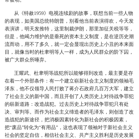
从《特赦1959》电视连续剧的故事，联想当前一些人物
的表现，如美国总统特朗普，别看他当前表演得欢，今天发
表演讲，明天发推特，这里制裁伊朗，那里加征关税等等，
但是，他竭力维护的是垂死的资本主义制度，是在逆历史潮
流而动，用不了多久，就一定会显现出历史上小丑的本来面
目，就像当时的杜聿明等人一样，成为人民群众的阶下囚，
被广大群众所唾弃。
王耀武、杜聿明等战犯所以能够得到改造，最主要是存
在着一个外部条件：有一个建立崭新社会主义制度的领袖毛
泽东，他不仅领导人民打败了蒋介石政府几百万大军，建立
了社会主义的新中国，而且开创了人类历史上对待战争罪犯
的崭新道路：改造战犯。过去历史上对待战争罪犯只有处
决、审判等。而作为社会主义缔造者的毛泽东，则创造了改
造战犯的新途径，把消极因素转化为新社会的积极因素，
把“废品”转化为“有用品”，这也表现了领袖对于新社会主义
社会的坚定自信，相信社会主义、共产主义胜利是历史发展