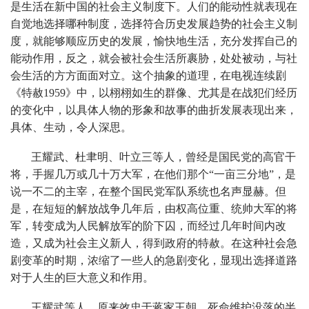
是生活在新中国的社会主义制度下。人们的能动性就表现在
自觉地选择哪种制度，选择符合历史发展趋势的社会主义制
度，就能够顺应历史的发展，愉快地生活，充分发挥自己的
能动作用，反之，就会被社会生活所裹胁，处处被动，与社
会生活的方方面面对立。这个抽象的道理，在电视连续剧
《特赦1959》中，以栩栩如生的群像、尤其是在战犯们经历
的变化中，以具体人物的形象和故事的曲折发展表现出来，
具体、生动，令人深思。
王耀武、杜聿明、叶立三等人，曾经是国民党的高官干
将，手握几万或几十万大军，在他们那个“一亩三分地”，是
说一不二的主宰，在整个国民党军队系统也名声显赫。但
是，在短短的解放战争几年后，由权高位重、统帅大军的将
军，转变成为人民解放军的阶下囚，而经过几年时间内改
造，又成为社会主义新人，得到政府的特赦。在这种社会急
剧变革的时期，浓缩了一些人的急剧变化，显现出选择道路
对于人生的巨大意义和作用。
王耀武等人，原来效忠于蒋家王朝，死命维护没落的半