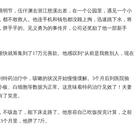
年清明节，伍仟渊去浙江慈溪出差，在一个公园里，遇见一个小
，都不敢救人。他连手机和钱包都没顾上掏，迅速跳下水，将
，胖乎乎的。见义勇为的事传开，公司还奖励了他一部新手
快就筹集到了17万元善款。他感叹到“从前是我救别人，现在
到特药治疗中，咳嗽的状况开始慢慢缓解。3个月后到医院验
小板、白细胞等数据为正常。这意味着特药治疗见效了！夫妻
有了笑意。
，不咳血了，能下床走路了。他形容自己吃饭按克计算，之前
。3个月里，他胖了7斤。