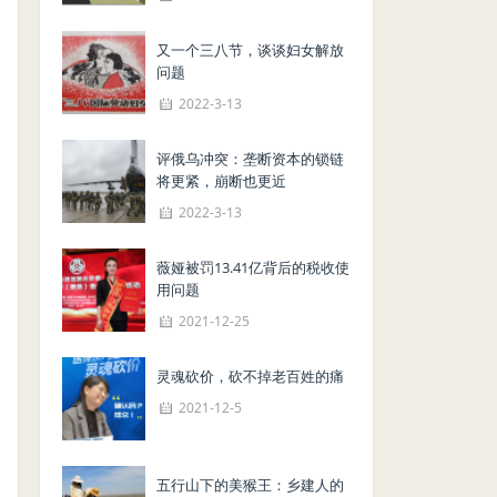
又一个三八节，谈谈妇女解放
问题
2022-3-13
评俄乌冲突：垄断资本的锁链
将更紧，崩断也更近
2022-3-13
薇娅被罚13.41亿背后的税收使
用问题
2021-12-25
灵魂砍价，砍不掉老百姓的痛
2021-12-5
五行山下的美猴王：乡建人的