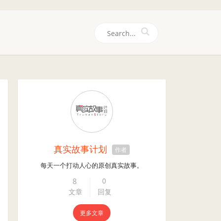
们
真实故事计划
作者
每天一个打动人心的原创真实故事。
8
0
文章
回复
更多文章