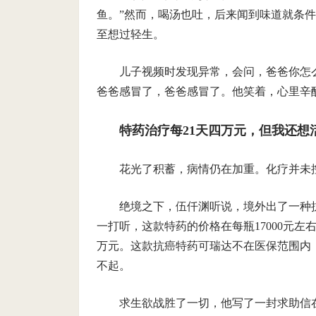
鱼。”然而，喝汤也吐，后来闻到味道就条
至想过轻生。
儿子视频时发现异常，会问，爸爸你怎
爸爸感冒了，爸爸感冒了。他笑着，心里辛
特药治疗每21天四万元，但我还想
花光了积蓄，病情仍在加重。化疗并未
绝境之下，伍仟渊听说，境外出了一种
一打听，这款特药的价格在每瓶17000元左
万元。这款抗癌特药可瑞达不在医保范围内
不起。
求生欲战胜了一切，他写了一封求助信