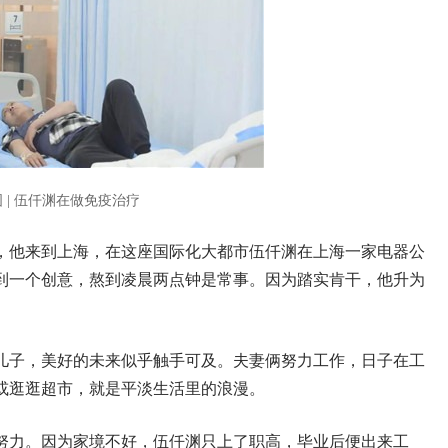
图 | 伍仟渊在做免疫治疗
年，他来到上海，在这座国际化大都市伍仟渊在上海一家电器公
到一个创意，熬到凌晨两点钟是常事。因为踏实肯干，他升为
了儿子，美好的未来似乎触手可及。夫妻俩努力工作，日子在工
或逛逛超市，就是平淡生活里的浪漫。
努力。因为家境不好，伍仟渊只上了职高，毕业后便出来工