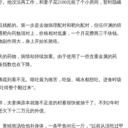
。他没法再工作，和妻子花2100元租了个小房间，暂时隐瞒
且残酷的。第一步是去做病理配对和靶向配对，但伍仟渊的癌
通靶向药勉强对上，价格相对低廉，一个月花费两三千块钱。
物副作用大，身上开始长脓疮。
关的药物，病情却持续加重。由于使用了一些含重金属的药
板指数也在下降。
稀疏到看不见。呕吐最为痛苦，吃饭、喝水都想吐。进食时咳
吐得整个翻过来”。
样，夫妻俩原本就微不足道的积蓄很快被抽干了。不到2年时
还欠下十二万元的外债。
黄鳝熬汤给他补身体，一条甲鱼80元一斤，“以前从没吃过甲