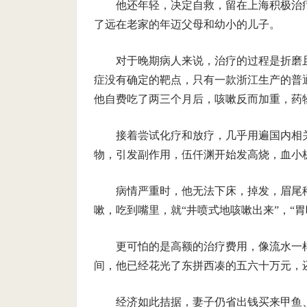
他还年轻，决定自救，留在上海积极治疗
了远在老家的年迈父母和幼小的儿子。
对于晚期病人来说，治疗的过程是折磨
症没有确定的靶点，只有一款浙江生产的普
他自费吃了两三个月后，咳嗽反而加重，药
接着尝试化疗和放疗，几乎用遍国内相
物，引发副作用，伍仟渊开始发高烧，血小
病情严重时，他无法下床，掉发，眉尾
嗽，吃到嘴里，就“井喷式地咳嗽出来”，“胃
更可怕的是高额的治疗费用，像流水一
间，他已经花光了东拼西凑的五六十万元，
经济如此拮据，妻子仍省出钱买来甲鱼、