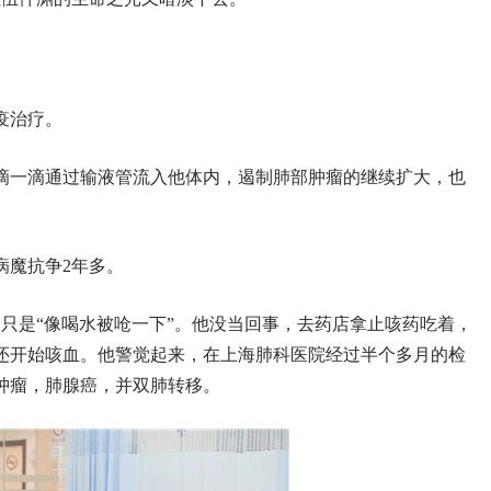
疫治疗。
滴一滴通过输液管流入他体内，遏制肺部肿瘤的继续扩大，也
病魔抗争2年多。
起初只是“像喝水被呛一下”。他没当回事，去药店拿止咳药吃着，
还开始咳血。他警觉起来，在上海肺科医院经过半个多月的检
肿瘤，肺腺癌，并双肺转移。