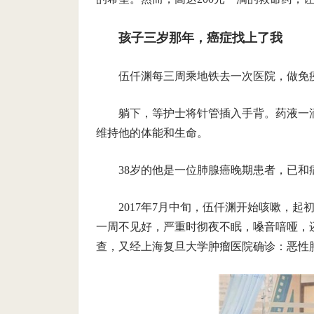
孩子三岁那年，癌症找上了我
伍仟渊每三周乘地铁去一次医院，做免
躺下，等护士将针管插入手背。药液一
维持他的体能和生命。
38岁的他是一位肺腺癌晚期患者，已和
2017年7月中旬，伍仟渊开始咳嗽，
一周不见好，严重时彻夜不眠，嗓音喑哑，
查，又经上海复旦大学肿瘤医院确诊：恶性