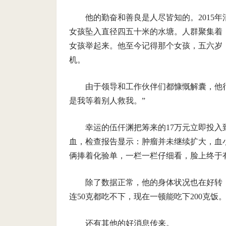
他的勤奋和善良是人尽皆知的。2015
女孩坠入直径四五十米的水塘。人群聚集着
女孩举起来。他至今记得那个女孩，五六岁
机。
由于领导和工作伙伴们都慷慨解囊，他很
是我等着别人救我。”
幸运的伍仟渊把筹来的17万元立即投入
血，检查报告显示：肿瘤并未继续扩大，血
俩捧着化验单，一栏一栏仔细看，脸上终于
除了数据正常，他的身体状况也在好转
连50克都吃不下，现在一顿能吃下200克饭
还有其他的好消息传来。