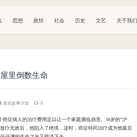
点
思想
政经
社会
历史
文艺
关于我
租屋里倒数生命
真实故事计划
0
癌症病人的治疗费用足以让一个家庭濒临崩溃。38岁的“沪
及放疗无效后，他陷入了绝境，这时，癌症特药治疗成为他最后
让伍仟渊的生命之光又暗淡下去。