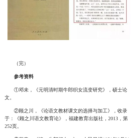
（完）
参考资料
①邓未，《元明清时期牛郎织女流变研究》，硕士论
文。
②顾之川，《论语文教材课文的选择与加工》，收录
于：《顾之川语文教育论》，福建教育出版社，2013，第
252页。