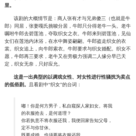
里。
该剧的大概情节是：商人张有才与兄弟傻三（也就是牛
郎）同居，张妻嘎氏挑唆分居，牛郎只分得老牛一头。老牛
嘱咐牛郎去碧莲池，夺取织女之衣。牛郎来到碧莲池，见仙
女们在莲池内沐浴，在水中舞姿翩翩。牛郎盗走织女的衣
裳。织女追上，向牛郎索衣。牛郎要求与织女婚配。织女不
愿，牛郎再三要求，老牛又在旁极力强调二人缘分早已天
定，织女无奈，只好应允。
这是一出典型的以调戏女性、对女性进行性骚扰为卖点
的低俗剧。
且看剧中“织女”的台词：
嘟！你是何方男子，私自窥探人家妇女。将我
的衣服抢去，是何道理？
你若执意不将衣服还我，我便回家告知父母，
定不与你甘休。
既要成婚。也须要将衣服还我。