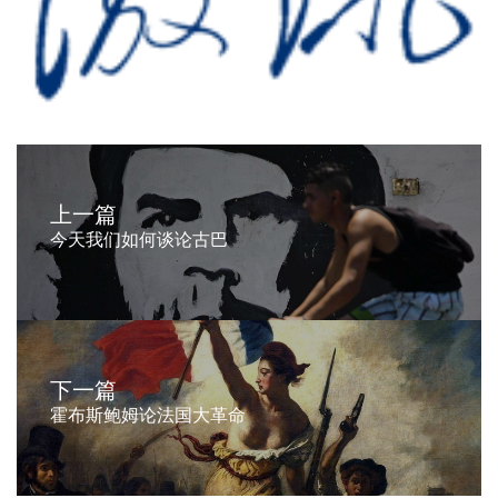
上一篇
今天我们如何谈论古巴
下一篇
霍布斯鲍姆论法国大革命