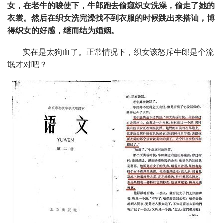
女，在老牛的唆使下，牛郎跑去偷窥织女洗澡，偷走了她的
衣裳。然后在织女洗完澡找不到衣服的时候跳出来搭讪，博
得织女的好感，继而结为婚姻。
实在是太狗血了。正常情况下，织女该怒斥牛郎是个流
氓才对吧？