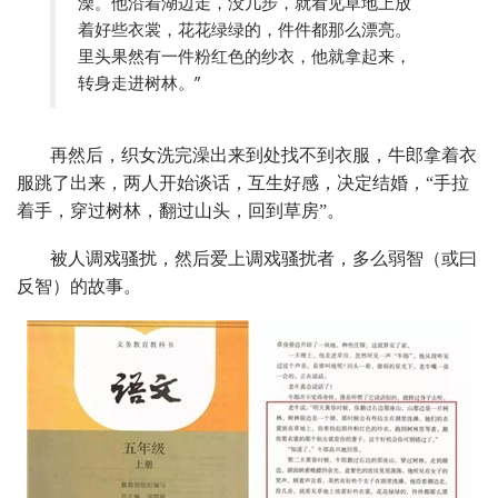
澡。他沿着湖边走，没几步，就看见草地上放
着好些衣裳，花花绿绿的，件件都那么漂亮。
里头果然有一件粉红色的纱衣，他就拿起来，
转身走进树林。”
再然后，织女洗完澡出来到处找不到衣服，牛郎拿着衣
服跳了出来，两人开始谈话，互生好感，决定结婚，“手拉
着手，穿过树林，翻过山头，回到草房”。
被人调戏骚扰，然后爱上调戏骚扰者，多么弱智（或曰
反智）的故事。