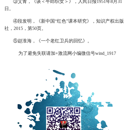
③艾青，《谈＜牛郎织女＞》，人民日报1951年8月31
日。
④段发明，《新中国“红色”课本研究》，知识产权出版
社，2015，第50页。
⑤赵淮海，《一个老红卫兵的回忆》。
为了避免失联请加+激流网小编微信号wind_1917