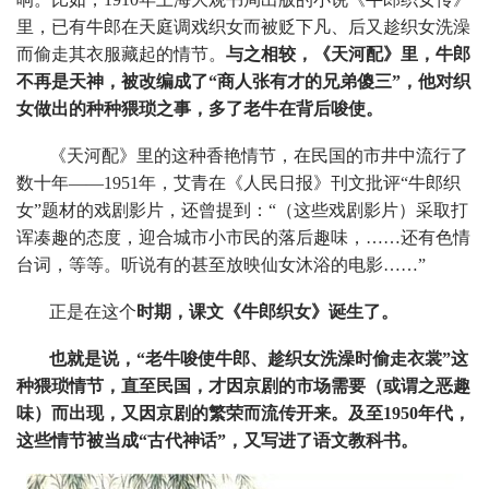
里，已有牛郎在天庭调戏织女而被贬下凡、后又趁织女洗澡
而偷走其衣服藏起的情节。
与之相较，《天河配》里，牛郎
不再是天神，被改编成了“商人张有才的兄弟傻三”，他对织
女做出的种种猥琐之事，多了老牛在背后唆使。
《天河配》里的这种香艳情节，在民国的市井中流行了
数十年——1951年，艾青在《人民日报》刊文批评“牛郎织
女”题材的戏剧影片，还曾提到：“（这些戏剧影片）采取打
诨凑趣的态度，迎合城市小市民的落后趣味，……还有色情
台词，等等。听说有的甚至放映仙女沐浴的电影……”
正是在这个
时期，课文《牛郎织女》诞生了。
也就是说，“老牛唆使牛郎、趁织女洗澡时偷走衣裳”这
种猥琐情节，直至民国，才因京剧的市场需要（或谓之恶趣
味）而出现，又因京剧的繁荣而流传开来。及至1950年代，
这些情节被当成“古代神话”，又写进了语文教科书。